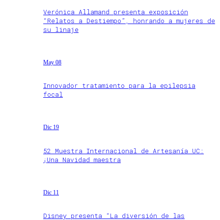
Verónica Allamand presenta exposición
“Relatos a Destiempo”, honrando a mujeres de
su linaje
May 08
Innovador tratamiento para la epilepsia
focal
Dic 19
52 Muestra Internacional de Artesanía UC:
¡Una Navidad maestra
Dic 11
Disney presenta “La diversión de las