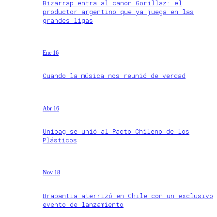
Bizarrap entra al canon Gorillaz: el
productor argentino que ya juega en las
grandes ligas
Ene 16
Cuando la música nos reunió de verdad
Abr 16
Unibag se unió al Pacto Chileno de los
Plásticos
Nov 18
Brabantia aterrizó en Chile con un exclusivo
evento de lanzamiento