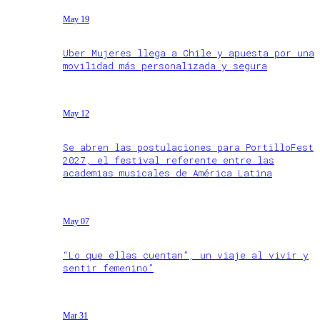
May 19
Uber Mujeres llega a Chile y apuesta por una
movilidad más personalizada y segura
May 12
Se abren las postulaciones para PortilloFest
2027, el festival referente entre las
academias musicales de América Latina
May 07
“Lo que ellas cuentan”, un viaje al vivir y
sentir femenino”
Mar 31