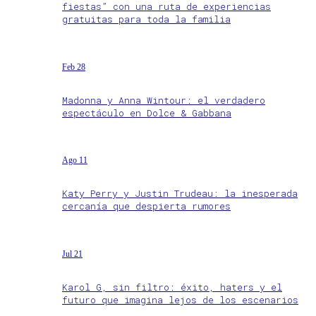
fiestas” con una ruta de experiencias
gratuitas para toda la familia
Feb 28
Madonna y Anna Wintour: el verdadero
espectáculo en Dolce & Gabbana
Ago 11
Katy Perry y Justin Trudeau: la inesperada
cercanía que despierta rumores
Jul 21
Karol G, sin filtro: éxito, haters y el
futuro que imagina lejos de los escenarios