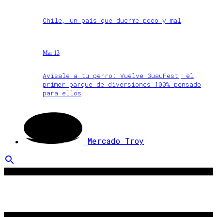
Chile, un país que duerme poco y mal
Mar 13
Avísale a tu perro: Vuelve GuauFest, el
primer parque de diversiones 100% pensado
para ellos
Mercado Troy
search