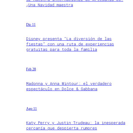
¡Una Navidad maestra
Dic 11
Disney presenta “La diversión de las
fiestas” con una ruta de experiencias
gratuitas para toda la familia
Feb 28
Madonna y Anna Wintour: el verdadero
espectáculo en Dolce & Gabbana
Ago 11
Katy Perry y Justin Trudeau: la inesperada
cercanía que despierta rumores