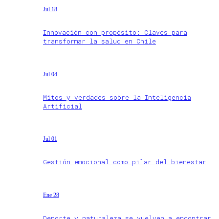
Jul 18
Innovación con propósito: Claves para
transformar la salud en Chile
Jul 04
Mitos y verdades sobre la Inteligencia
Artificial
Jul 01
Gestión emocional como pilar del bienestar
Ene 28
Deporte y naturaleza se vuelven a encontrar