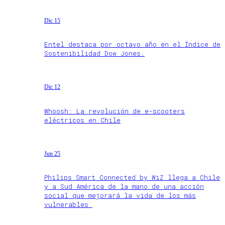
Dic 15
Entel destaca por octavo año en el Índice de
Sostenibilidad Dow Jones.
Dic 12
Whoosh: La revolución de e-scooters
eléctricos en Chile
Jun 25
Philips Smart Connected by WiZ llega a Chile
y a Sud América de la mano de una acción
social que mejorará la vida de los más
vulnerables