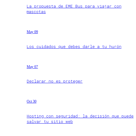
La propuesta de EME Bus para viajar con
mascotas
May 09
Los cuidados que debes darle a tu hurón
May 07
Declarar no es proteger
Oct 30
Hosting con seguridad: la decisión que puede
salvar tu sitio web