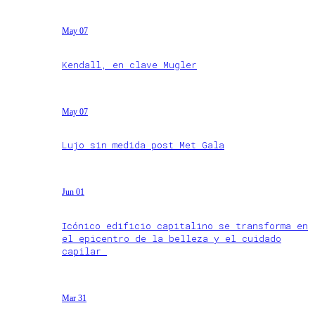
May 07
Kendall, en clave Mugler
May 07
Lujo sin medida post Met Gala
Jun 01
Icónico edificio capitalino se transforma en
el epicentro de la belleza y el cuidado
capilar
Mar 31