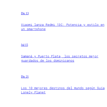
Dic 13
Xiaomi lanza Redmi 13C: Potencia y estilo en
un smartphone
Jul 15
Samaná y Puerto Plata, los secretos mejor
guardados de los dominicanos
Dic 21
Los 10 mejores destinos del mundo según Guía
Lonely Planet