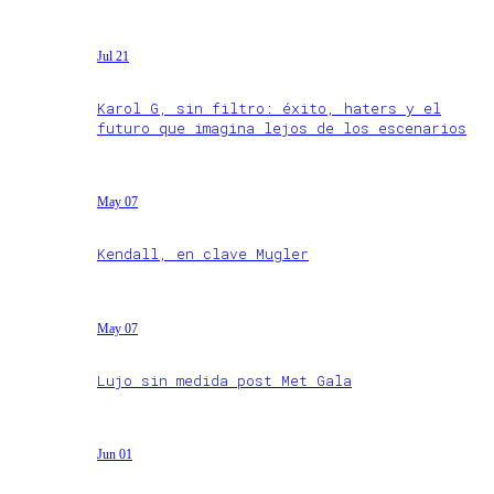
Jul 21
Karol G, sin filtro: éxito, haters y el
futuro que imagina lejos de los escenarios
May 07
Kendall, en clave Mugler
May 07
Lujo sin medida post Met Gala
Jun 01