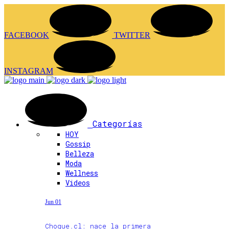
FACEBOOK
TWITTER
INSTAGRAM
Categorías
HOY
Gossip
Belleza
Moda
Wellness
Videos
Jun 01
Choque.cl: nace la primera