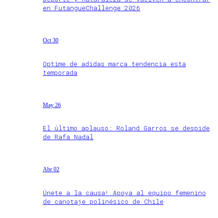
en FutangueChallenge 2026
Oct 30
Optime de adidas marca tendencia esta
temporada
May 26
El último aplauso: Roland Garros se despide
de Rafa Nadal
Abr 02
Únete a la causa! Apoya al equipo femenino
de canotaje polinésico de Chile