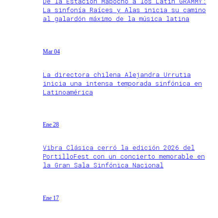
De la Estación Mapocho a los Latin GRAMMY:
La sinfonía Raíces y Alas inicia su camino
al galardón máximo de la música latina
Mar 04
La directora chilena Alejandra Urrutia
inicia una intensa temporada sinfónica en
Latinoamérica
Ene 28
Vibra Clásica cerró la edición 2026 del
PortilloFest con un concierto memorable en
la Gran Sala Sinfónica Nacional
Ene 17