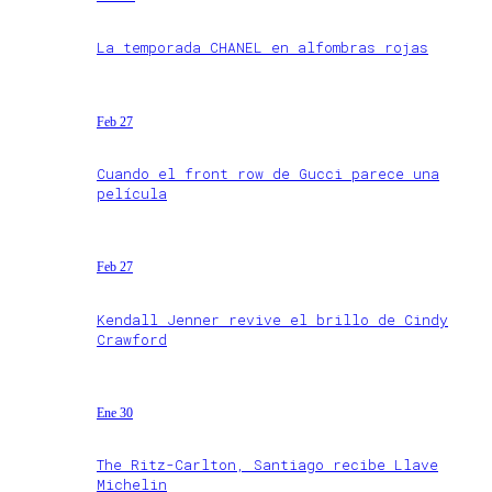
La temporada CHANEL en alfombras rojas
Feb 27
Cuando el front row de Gucci parece una
película
Feb 27
Kendall Jenner revive el brillo de Cindy
Crawford
Ene 30
The Ritz-Carlton, Santiago recibe Llave
Michelin