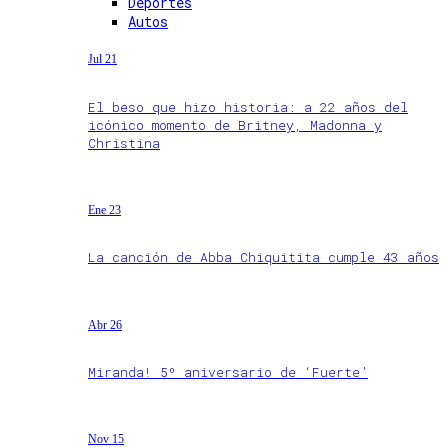
Deportes
Autos
Jul 21
El beso que hizo historia: a 22 años del
icónico momento de Britney, Madonna y
Christina
Ene 23
La canción de Abba Chiquitita cumple 43 años
Abr 26
Miranda! 5º aniversario de ‘Fuerte’
Nov 15