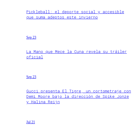
Pickleball: el deporte social y accesible
que suma adeptos este invierno
Sep 23
La Mano que Mece la Cuna revela su tráiler
oficial
Sep 23
Gucci presenta El Tigre, un cortometraje con
Demi Moore bajo la dirección de Spike Jonze
y Halina Reijn
Jul 21