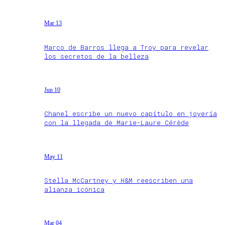
Mar 13
Marco de Barros llega a Troy para revelar
los secretos de la belleza
Jun 10
Chanel escribe un nuevo capítulo en joyería
con la llegada de Marie-Laure Cérède
May 11
Stella McCartney y H&M reescriben una
alianza icónica
Mar 04