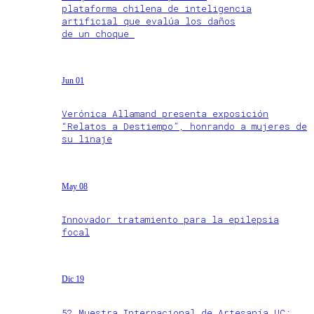
plataforma chilena de inteligencia
artificial que evalúa los daños
de un choque
Jun 01
Verónica Allamand presenta exposición
“Relatos a Destiempo”, honrando a mujeres de
su linaje
May 08
Innovador tratamiento para la epilepsia
focal
Dic 19
52 Muestra Internacional de Artesanía UC: