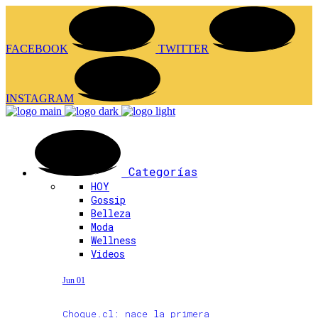
FACEBOOK
TWITTER
INSTAGRAM
Categorías
HOY
Gossip
Belleza
Moda
Wellness
Videos
Jun 01
Choque.cl: nace la primera