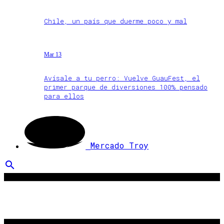
Chile, un país que duerme poco y mal
Mar 13
Avísale a tu perro: Vuelve GuauFest, el
primer parque de diversiones 100% pensado
para ellos
Mercado Troy
search