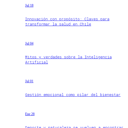
Jul 18
Innovación con propósito: Claves para
transformar la salud en Chile
Jul 04
Mitos y verdades sobre la Inteligencia
Artificial
Jul 01
Gestión emocional como pilar del bienestar
Ene 28
Deporte y naturaleza se vuelven a encontrar