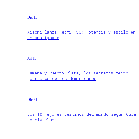
Dic 13
Xiaomi lanza Redmi 13C: Potencia y estilo en
un smartphone
Jul 15
Samaná y Puerto Plata, los secretos mejor
guardados de los dominicanos
Dic 21
Los 10 mejores destinos del mundo según Guía
Lonely Planet