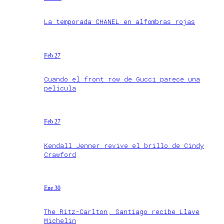
La temporada CHANEL en alfombras rojas
Feb 27
Cuando el front row de Gucci parece una
película
Feb 27
Kendall Jenner revive el brillo de Cindy
Crawford
Ene 30
The Ritz-Carlton, Santiago recibe Llave
Michelin