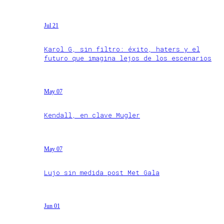
Jul 21
Karol G, sin filtro: éxito, haters y el
futuro que imagina lejos de los escenarios
May 07
Kendall, en clave Mugler
May 07
Lujo sin medida post Met Gala
Jun 01