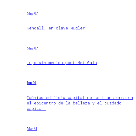
May 07
Kendall, en clave Mugler
May 07
Lujo sin medida post Met Gala
Jun 01
Icónico edificio capitalino se transforma en
el epicentro de la belleza y el cuidado
capilar
Mar 31