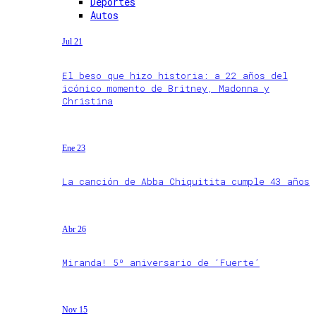
Deportes
Autos
Jul 21
El beso que hizo historia: a 22 años del
icónico momento de Britney, Madonna y
Christina
Ene 23
La canción de Abba Chiquitita cumple 43 años
Abr 26
Miranda! 5º aniversario de ‘Fuerte’
Nov 15