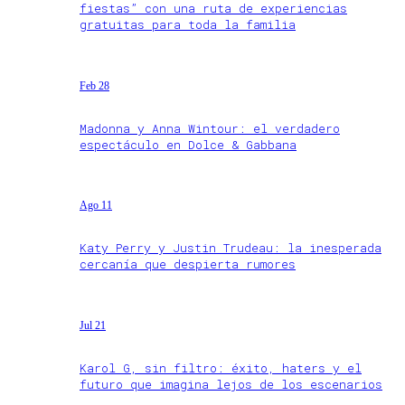
fiestas” con una ruta de experiencias
gratuitas para toda la familia
Feb 28
Madonna y Anna Wintour: el verdadero
espectáculo en Dolce & Gabbana
Ago 11
Katy Perry y Justin Trudeau: la inesperada
cercanía que despierta rumores
Jul 21
Karol G, sin filtro: éxito, haters y el
futuro que imagina lejos de los escenarios