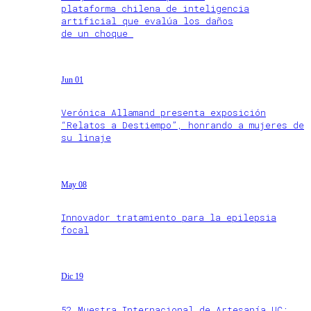
plataforma chilena de inteligencia
artificial que evalúa los daños
de un choque
Jun 01
Verónica Allamand presenta exposición
“Relatos a Destiempo”, honrando a mujeres de
su linaje
May 08
Innovador tratamiento para la epilepsia
focal
Dic 19
52 Muestra Internacional de Artesanía UC: