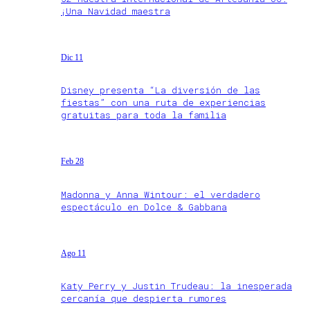
¡Una Navidad maestra
Dic 11
Disney presenta “La diversión de las
fiestas” con una ruta de experiencias
gratuitas para toda la familia
Feb 28
Madonna y Anna Wintour: el verdadero
espectáculo en Dolce & Gabbana
Ago 11
Katy Perry y Justin Trudeau: la inesperada
cercanía que despierta rumores