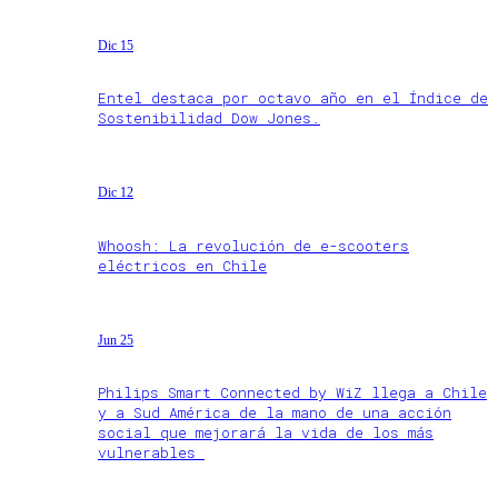
Dic 15
Entel destaca por octavo año en el Índice de
Sostenibilidad Dow Jones.
Dic 12
Whoosh: La revolución de e-scooters
eléctricos en Chile
Jun 25
Philips Smart Connected by WiZ llega a Chile
y a Sud América de la mano de una acción
social que mejorará la vida de los más
vulnerables