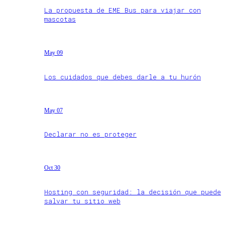
La propuesta de EME Bus para viajar con
mascotas
May 09
Los cuidados que debes darle a tu hurón
May 07
Declarar no es proteger
Oct 30
Hosting con seguridad: la decisión que puede
salvar tu sitio web