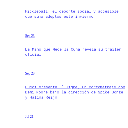
Pickleball: el deporte social y accesible
que suma adeptos este invierno
Sep 23
La Mano que Mece la Cuna revela su tráiler
oficial
Sep 23
Gucci presenta El Tigre, un cortometraje con
Demi Moore bajo la dirección de Spike Jonze
y Halina Reijn
Jul 21