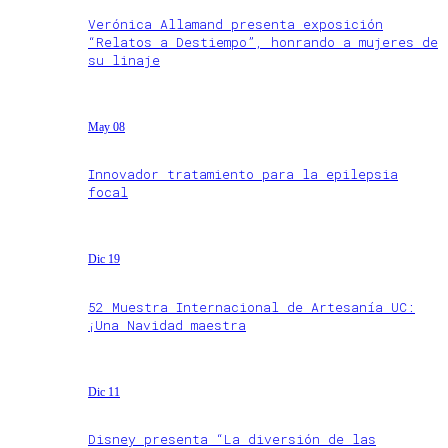
Verónica Allamand presenta exposición
“Relatos a Destiempo”, honrando a mujeres de
su linaje
May 08
Innovador tratamiento para la epilepsia
focal
Dic 19
52 Muestra Internacional de Artesanía UC:
¡Una Navidad maestra
Dic 11
Disney presenta “La diversión de las