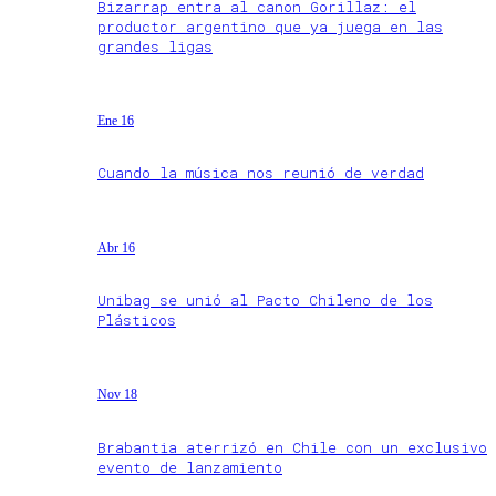
Bizarrap entra al canon Gorillaz: el
productor argentino que ya juega en las
grandes ligas
Ene 16
Cuando la música nos reunió de verdad
Abr 16
Unibag se unió al Pacto Chileno de los
Plásticos
Nov 18
Brabantia aterrizó en Chile con un exclusivo
evento de lanzamiento