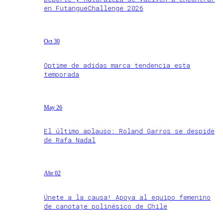
en FutangueChallenge 2026
Oct 30
Optime de adidas marca tendencia esta
temporada
May 26
El último aplauso: Roland Garros se despide
de Rafa Nadal
Abr 02
Únete a la causa! Apoya al equipo femenino
de canotaje polinésico de Chile