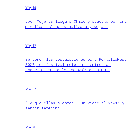
May 19
Uber Mujeres llega a Chile y apuesta por una
movilidad más personalizada y segura
May 12
Se abren las postulaciones para PortilloFest
2027, el festival referente entre las
academias musicales de América Latina
May 07
“Lo que ellas cuentan”, un viaje al vivir y
sentir femenino”
Mar 31