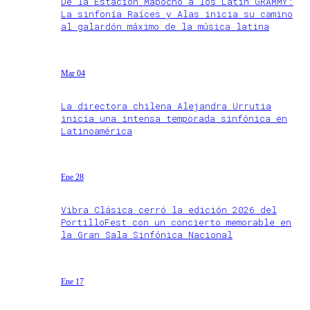
De la Estación Mapocho a los Latin GRAMMY:
La sinfonía Raíces y Alas inicia su camino
al galardón máximo de la música latina
Mar 04
La directora chilena Alejandra Urrutia
inicia una intensa temporada sinfónica en
Latinoamérica
Ene 28
Vibra Clásica cerró la edición 2026 del
PortilloFest con un concierto memorable en
la Gran Sala Sinfónica Nacional
Ene 17