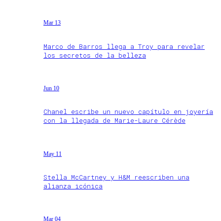
Mar 13
Marco de Barros llega a Troy para revelar
los secretos de la belleza
Jun 10
Chanel escribe un nuevo capítulo en joyería
con la llegada de Marie-Laure Cérède
May 11
Stella McCartney y H&M reescriben una
alianza icónica
Mar 04