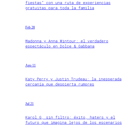
fiestas” con una ruta de experiencias
gratuitas para toda la familia
Feb 28
Madonna y Anna Wintour: el verdadero
espectáculo en Dolce & Gabbana
Ago 11
Katy Perry y Justin Trudeau: la inesperada
cercanía que despierta rumores
Jul 21
Karol G, sin filtro: éxito, haters y el
futuro que imagina lejos de los escenarios