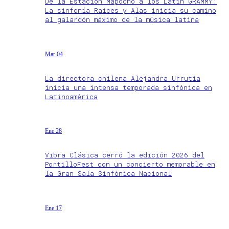
De la Estación Mapocho a los Latin GRAMMY:
La sinfonía Raíces y Alas inicia su camino
al galardón máximo de la música latina
Mar 04
La directora chilena Alejandra Urrutia
inicia una intensa temporada sinfónica en
Latinoamérica
Ene 28
Vibra Clásica cerró la edición 2026 del
PortilloFest con un concierto memorable en
la Gran Sala Sinfónica Nacional
Ene 17