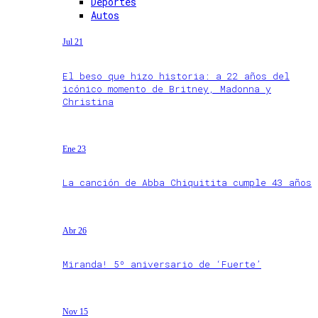
Deportes
Autos
Jul 21
El beso que hizo historia: a 22 años del
icónico momento de Britney, Madonna y
Christina
Ene 23
La canción de Abba Chiquitita cumple 43 años
Abr 26
Miranda! 5º aniversario de ‘Fuerte’
Nov 15