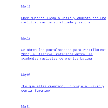
May 19
Uber Mujeres llega a Chile y apuesta por una
movilidad más personalizada y segura
May 12
Se abren las postulaciones para PortilloFest
2027, el festival referente entre las
academias musicales de América Latina
May 07
“Lo que ellas cuentan”, un viaje al vivir y
sentir femenino”
Mar 31