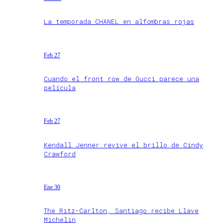
La temporada CHANEL en alfombras rojas
Feb 27
Cuando el front row de Gucci parece una
película
Feb 27
Kendall Jenner revive el brillo de Cindy
Crawford
Ene 30
The Ritz-Carlton, Santiago recibe Llave
Michelin