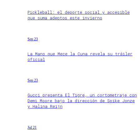
Pickleball: el deporte social y accesible
que suma adeptos este invierno
Sep 23
La Mano que Mece la Cuna revela su tráiler
oficial
Sep 23
Gucci presenta El Tigre, un cortometraje con
Demi Moore bajo la dirección de Spike Jonze
y Halina Reijn
Jul 21