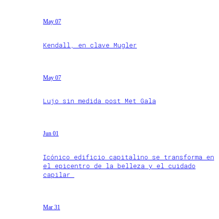
May 07
Kendall, en clave Mugler
May 07
Lujo sin medida post Met Gala
Jun 01
Icónico edificio capitalino se transforma en
el epicentro de la belleza y el cuidado
capilar
Mar 31