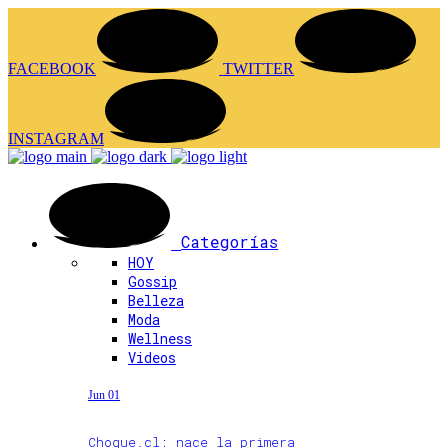
FACEBOOK
TWITTER
INSTAGRAM
Categorías
HOY
Gossip
Belleza
Moda
Wellness
Videos
Jun 01
Choque.cl: nace la primera