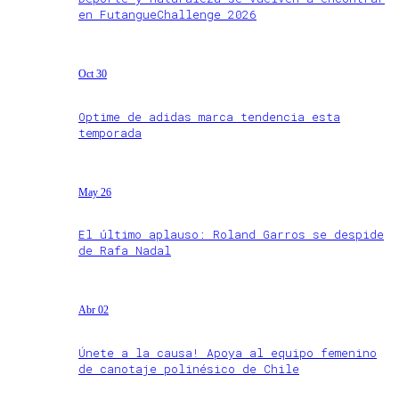
en FutangueChallenge 2026
Oct 30
Optime de adidas marca tendencia esta
temporada
May 26
El último aplauso: Roland Garros se despide
de Rafa Nadal
Abr 02
Únete a la causa! Apoya al equipo femenino
de canotaje polinésico de Chile