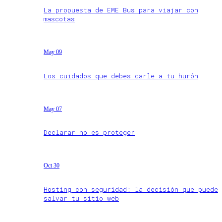
La propuesta de EME Bus para viajar con
mascotas
May 09
Los cuidados que debes darle a tu hurón
May 07
Declarar no es proteger
Oct 30
Hosting con seguridad: la decisión que puede
salvar tu sitio web