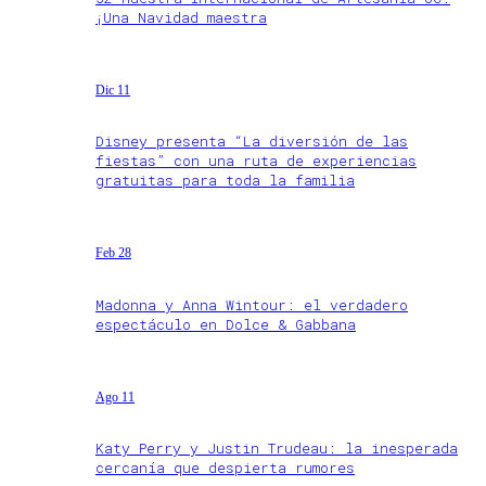
¡Una Navidad maestra
Dic 11
Disney presenta “La diversión de las
fiestas” con una ruta de experiencias
gratuitas para toda la familia
Feb 28
Madonna y Anna Wintour: el verdadero
espectáculo en Dolce & Gabbana
Ago 11
Katy Perry y Justin Trudeau: la inesperada
cercanía que despierta rumores