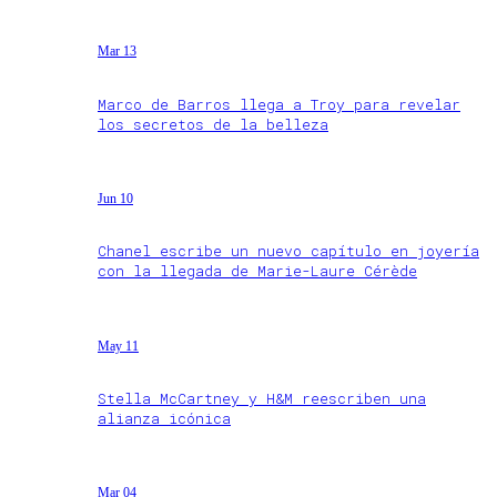
Mar 13
Marco de Barros llega a Troy para revelar
los secretos de la belleza
Jun 10
Chanel escribe un nuevo capítulo en joyería
con la llegada de Marie-Laure Cérède
May 11
Stella McCartney y H&M reescriben una
alianza icónica
Mar 04