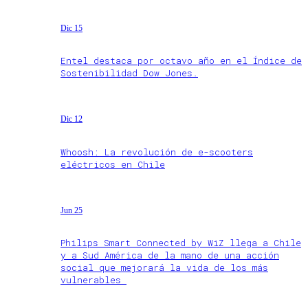
Dic 15
Entel destaca por octavo año en el Índice de
Sostenibilidad Dow Jones.
Dic 12
Whoosh: La revolución de e-scooters
eléctricos en Chile
Jun 25
Philips Smart Connected by WiZ llega a Chile
y a Sud América de la mano de una acción
social que mejorará la vida de los más
vulnerables