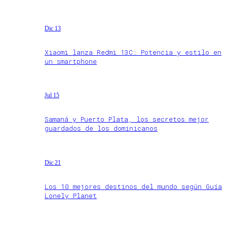
Dic 13
Xiaomi lanza Redmi 13C: Potencia y estilo en
un smartphone
Jul 15
Samaná y Puerto Plata, los secretos mejor
guardados de los dominicanos
Dic 21
Los 10 mejores destinos del mundo según Guía
Lonely Planet