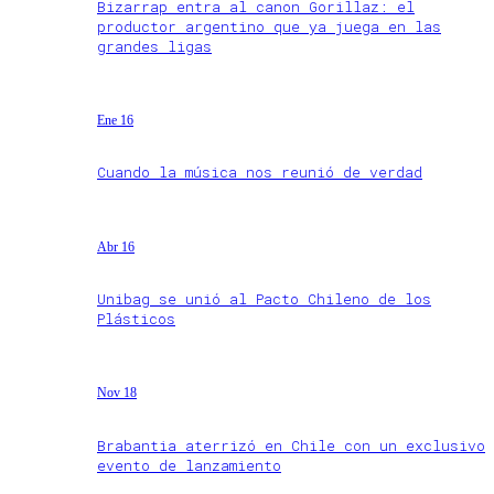
Bizarrap entra al canon Gorillaz: el
productor argentino que ya juega en las
grandes ligas
Ene 16
Cuando la música nos reunió de verdad
Abr 16
Unibag se unió al Pacto Chileno de los
Plásticos
Nov 18
Brabantia aterrizó en Chile con un exclusivo
evento de lanzamiento