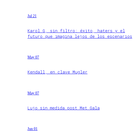
Jul 21
Karol G, sin filtro: éxito, haters y el
futuro que imagina lejos de los escenarios
May 07
Kendall, en clave Mugler
May 07
Lujo sin medida post Met Gala
Jun 01