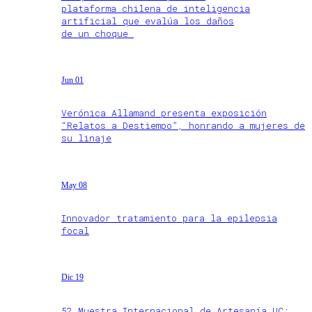
plataforma chilena de inteligencia
artificial que evalúa los daños
de un choque
Jun 01
Verónica Allamand presenta exposición
“Relatos a Destiempo”, honrando a mujeres de
su linaje
May 08
Innovador tratamiento para la epilepsia
focal
Dic 19
52 Muestra Internacional de Artesanía UC: