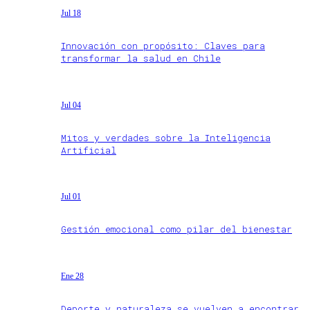
Jul 18
Innovación con propósito: Claves para
transformar la salud en Chile
Jul 04
Mitos y verdades sobre la Inteligencia
Artificial
Jul 01
Gestión emocional como pilar del bienestar
Ene 28
Deporte y naturaleza se vuelven a encontrar