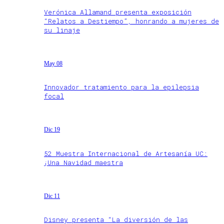
Verónica Allamand presenta exposición
“Relatos a Destiempo”, honrando a mujeres de
su linaje
May 08
Innovador tratamiento para la epilepsia
focal
Dic 19
52 Muestra Internacional de Artesanía UC:
¡Una Navidad maestra
Dic 11
Disney presenta “La diversión de las