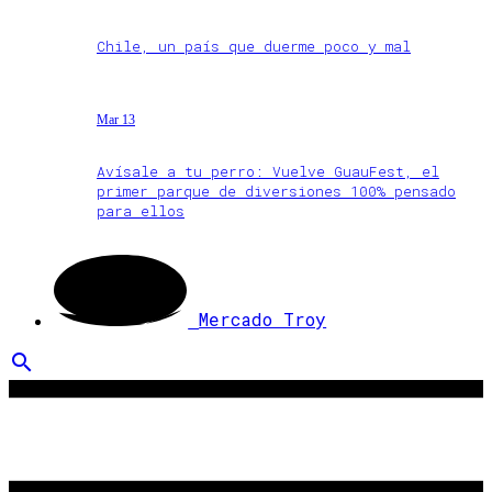
Chile, un país que duerme poco y mal
Mar 13
Avísale a tu perro: Vuelve GuauFest, el
primer parque de diversiones 100% pensado
para ellos
Mercado Troy
search