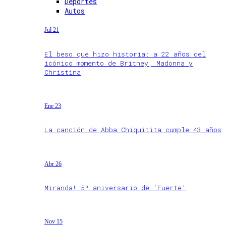
Deportes
Autos
Jul 21
El beso que hizo historia: a 22 años del
icónico momento de Britney, Madonna y
Christina
Ene 23
La canción de Abba Chiquitita cumple 43 años
Abr 26
Miranda! 5º aniversario de ‘Fuerte’
Nov 15