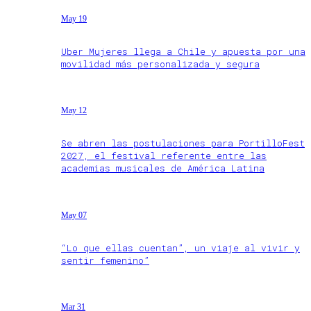
May 19
Uber Mujeres llega a Chile y apuesta por una
movilidad más personalizada y segura
May 12
Se abren las postulaciones para PortilloFest
2027, el festival referente entre las
academias musicales de América Latina
May 07
“Lo que ellas cuentan”, un viaje al vivir y
sentir femenino”
Mar 31