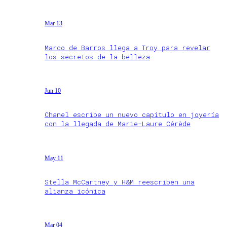
Mar 13
Marco de Barros llega a Troy para revelar
los secretos de la belleza
Jun 10
Chanel escribe un nuevo capítulo en joyería
con la llegada de Marie-Laure Cérède
May 11
Stella McCartney y H&M reescriben una
alianza icónica
Mar 04