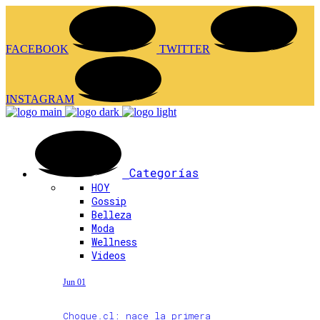
FACEBOOK
TWITTER
INSTAGRAM
Categorías
HOY
Gossip
Belleza
Moda
Wellness
Videos
Jun 01
Choque.cl: nace la primera