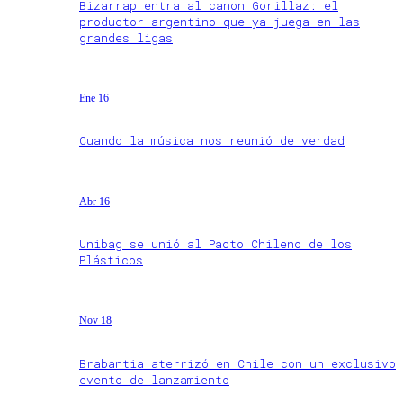
Bizarrap entra al canon Gorillaz: el
productor argentino que ya juega en las
grandes ligas
Ene 16
Cuando la música nos reunió de verdad
Abr 16
Unibag se unió al Pacto Chileno de los
Plásticos
Nov 18
Brabantia aterrizó en Chile con un exclusivo
evento de lanzamiento