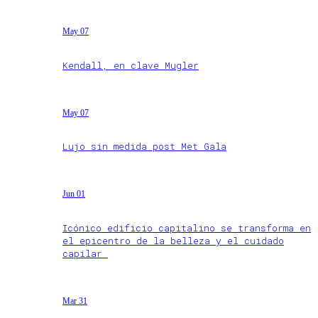
May 07
Kendall, en clave Mugler
May 07
Lujo sin medida post Met Gala
Jun 01
Icónico edificio capitalino se transforma en
el epicentro de la belleza y el cuidado
capilar
Mar 31