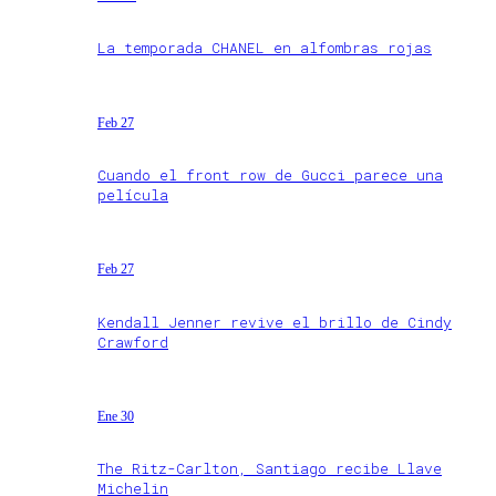
La temporada CHANEL en alfombras rojas
Feb 27
Cuando el front row de Gucci parece una
película
Feb 27
Kendall Jenner revive el brillo de Cindy
Crawford
Ene 30
The Ritz-Carlton, Santiago recibe Llave
Michelin