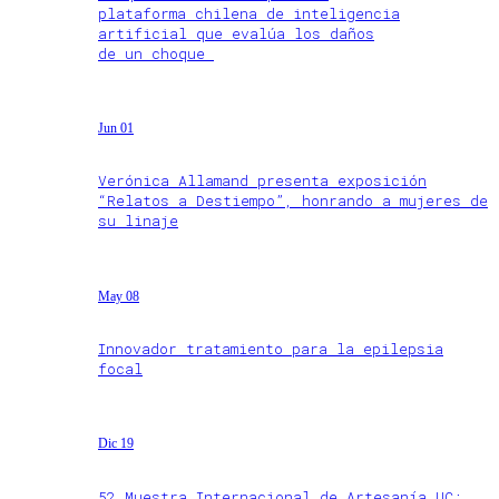
plataforma chilena de inteligencia
artificial que evalúa los daños
de un choque
Jun 01
Verónica Allamand presenta exposición
“Relatos a Destiempo”, honrando a mujeres de
su linaje
May 08
Innovador tratamiento para la epilepsia
focal
Dic 19
52 Muestra Internacional de Artesanía UC: