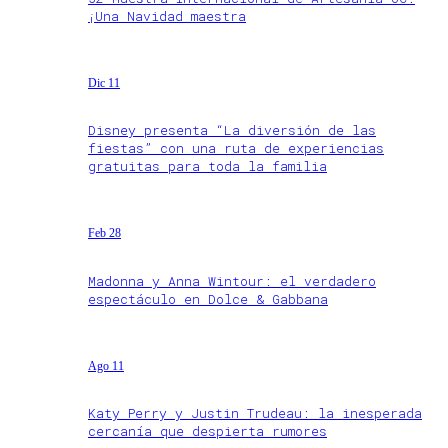
¡Una Navidad maestra
Dic 11
Disney presenta “La diversión de las
fiestas” con una ruta de experiencias
gratuitas para toda la familia
Feb 28
Madonna y Anna Wintour: el verdadero
espectáculo en Dolce & Gabbana
Ago 11
Katy Perry y Justin Trudeau: la inesperada
cercanía que despierta rumores