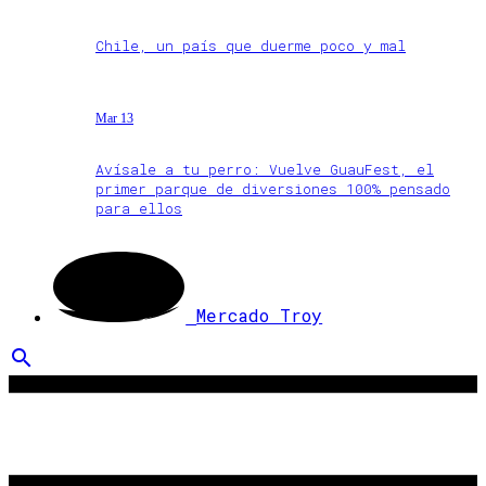
Chile, un país que duerme poco y mal
Mar 13
Avísale a tu perro: Vuelve GuauFest, el
primer parque de diversiones 100% pensado
para ellos
Mercado Troy
search