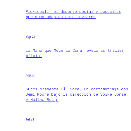
Pickleball: el deporte social y accesible
que suma adeptos este invierno
Sep 23
La Mano que Mece la Cuna revela su tráiler
oficial
Sep 23
Gucci presenta El Tigre, un cortometraje con
Demi Moore bajo la dirección de Spike Jonze
y Halina Reijn
Jul 21