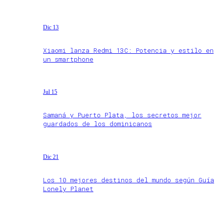
Dic 13
Xiaomi lanza Redmi 13C: Potencia y estilo en
un smartphone
Jul 15
Samaná y Puerto Plata, los secretos mejor
guardados de los dominicanos
Dic 21
Los 10 mejores destinos del mundo según Guía
Lonely Planet