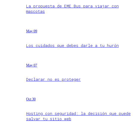
La propuesta de EME Bus para viajar con
mascotas
May 09
Los cuidados que debes darle a tu hurón
May 07
Declarar no es proteger
Oct 30
Hosting con seguridad: la decisión que puede
salvar tu sitio web