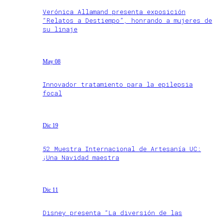
Verónica Allamand presenta exposición
“Relatos a Destiempo”, honrando a mujeres de
su linaje
May 08
Innovador tratamiento para la epilepsia
focal
Dic 19
52 Muestra Internacional de Artesanía UC:
¡Una Navidad maestra
Dic 11
Disney presenta “La diversión de las