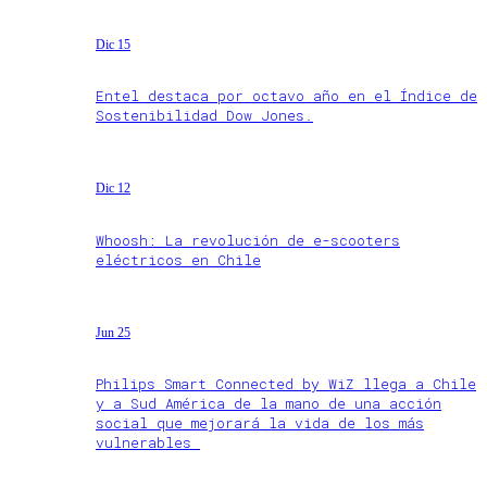
Dic 15
Entel destaca por octavo año en el Índice de
Sostenibilidad Dow Jones.
Dic 12
Whoosh: La revolución de e-scooters
eléctricos en Chile
Jun 25
Philips Smart Connected by WiZ llega a Chile
y a Sud América de la mano de una acción
social que mejorará la vida de los más
vulnerables