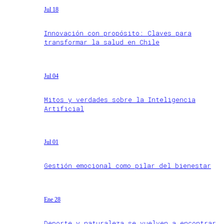
Jul 18
Innovación con propósito: Claves para
transformar la salud en Chile
Jul 04
Mitos y verdades sobre la Inteligencia
Artificial
Jul 01
Gestión emocional como pilar del bienestar
Ene 28
Deporte y naturaleza se vuelven a encontrar