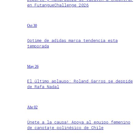
en FutangueChallenge 2026
Oct 30
Optime de adidas marca tendencia esta
temporada
May 26
El último aplauso: Roland Garros se despide
de Rafa Nadal
Abr 02
Únete a la causa! Apoya al equipo femenino
de canotaje polinésico de Chile