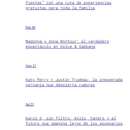
fiestas” con una ruta de experiencias
gratuitas para toda la familia
Feb 28
Madonna y Anna Wintour: el verdadero
espectáculo en Dolce & Gabbana
Ago 11
Katy Perry y Justin Trudeau: la inesperada
cercanía que despierta rumores
Jul 21
Karol G, sin filtro: éxito, haters y el
futuro que imagina lejos de los escenarios