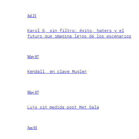
Jul 21
Karol G, sin filtro: éxito, haters y el
futuro que imagina lejos de los escenarios
May 07
Kendall, en clave Mugler
May 07
Lujo sin medida post Met Gala
Jun 01