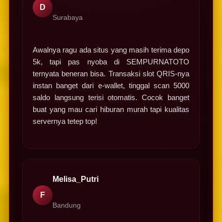
D
Surabaya
Awalnya ragu ada situs yang masih terima depo
5k, tapi pas nyoba di SEMPURNATOTO
ternyata beneran bisa. Transaksi slot QRIS-nya
instan banget dari e-wallet, tinggal scan 5000
saldo langsung terisi otomatis. Cocok banget
buat yang mau cari hiburan murah tapi kualitas
servernya tetep top!
Melisa_Putri
F
Bandung