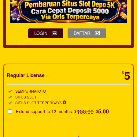
LOGIN
DAFTAR
Show More
5
$
Regular License
Regular
Included:
SEMPURNATOTO
License
Included:
SITUS SLOT
SELECTED
Included:
SITUS SLOT TERPERCAYA
88
$
100.00
5.00
Extend support to 12 months
$
$
Sempurnatoto
hadirkan
pembaruan
situs slot