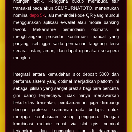
hitungan detik. Pengguna cukup membuka fitur
transaksi pada akun SEMPURNATOTO, menentukan
nominal
depo 5k
, lalu memindai kode QR yang muncul
menggunakan aplikasi e-wallet atau mobile banking
favorit. Mekanisme pemindaian otomatis ini
menghilangkan prosedur konfirmasi manual yang
panjang, sehingga saldo permainan langsung terisi
secara instan, aman, dan dapat digunakan sesegera
mungkin.
Integrasi antara kemudahan slot deposit 5000 dan
performa sistem yang optimal menjadikan platform ini
sebagai pilihan yang sangat praktis bagi para pencinta
gim daring terpercaya. Tidak hanya menawarkan
fleksibilitas transaksi, pembaruan ini juga diimbangi
dengan proteksi keamanan data berlapis untuk
menjaga kerahasiaan setiap pengguna. Dengan
kombinasi metode cepat via slot qris, nominal
terjangkau, dan keunggulan fitur di dalamnya,