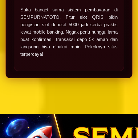
Suka banget sama sistem pembayaran di
SEMPURNATOTO. Fitur slot QRIS bikin
pengisian slot deposit 5000 jadi serba praktis
lewat mobile banking. Nggak perlu nunggu lama
buat konfirmasi, transaksi depo 5k aman dan
langsung bisa dipakai main. Pokoknya situs
terpercaya!