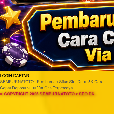
LOGIN
DAFTAR
SEMPURNATOTO - Pembaruan Situs Slot Depo 5K Cara
Cepat Deposit 5000 Via Qris Terpercaya
© COPYRIGHT 2026 SEMPURNATOTO x SEO DK.