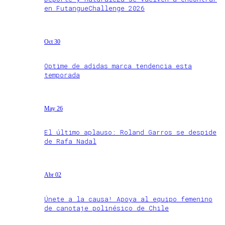
en FutangueChallenge 2026
Oct 30
Optime de adidas marca tendencia esta
temporada
May 26
El último aplauso: Roland Garros se despide
de Rafa Nadal
Abr 02
Únete a la causa! Apoya al equipo femenino
de canotaje polinésico de Chile