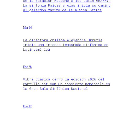
De la Estación Mapocho a los Latin GRAMMY:
La sinfonía Raíces y Alas inicia su camino
al galardón máximo de la música latina
Mar 04
La directora chilena Alejandra Urrutia
inicia una intensa temporada sinfónica en
Latinoamérica
Ene 28
Vibra Clásica cerró la edición 2026 del
PortilloFest con un concierto memorable en
la Gran Sala Sinfónica Nacional
Ene 17