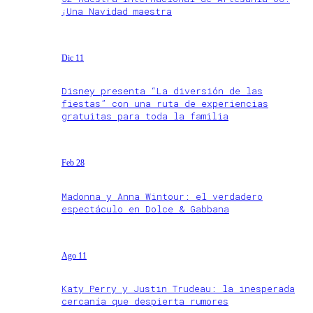
¡Una Navidad maestra
Dic 11
Disney presenta “La diversión de las
fiestas” con una ruta de experiencias
gratuitas para toda la familia
Feb 28
Madonna y Anna Wintour: el verdadero
espectáculo en Dolce & Gabbana
Ago 11
Katy Perry y Justin Trudeau: la inesperada
cercanía que despierta rumores