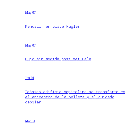
May 07
Kendall, en clave Mugler
May 07
Lujo sin medida post Met Gala
Jun 01
Icónico edificio capitalino se transforma en
el epicentro de la belleza y el cuidado
capilar
Mar 31