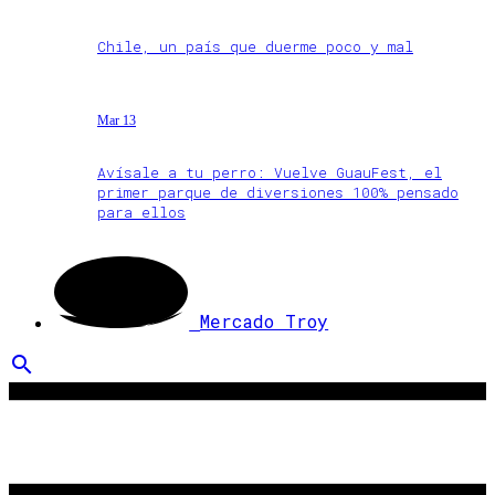
Chile, un país que duerme poco y mal
Mar 13
Avísale a tu perro: Vuelve GuauFest, el
primer parque de diversiones 100% pensado
para ellos
Mercado Troy
search