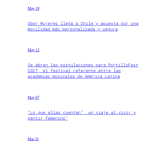
May 19
Uber Mujeres llega a Chile y apuesta por una
movilidad más personalizada y segura
May 12
Se abren las postulaciones para PortilloFest
2027, el festival referente entre las
academias musicales de América Latina
May 07
“Lo que ellas cuentan”, un viaje al vivir y
sentir femenino”
Mar 31