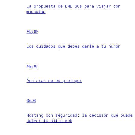
La propuesta de EME Bus para viajar con
mascotas
May 09
Los cuidados que debes darle a tu hurón
May 07
Declarar no es proteger
Oct 30
Hosting con seguridad: la decisión que puede
salvar tu sitio web