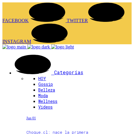
FACEBOOK
TWITTER
INSTAGRAM
Categorías
HOY
Gossip
Belleza
Moda
Wellness
Videos
Jun 01
Choque.cl: nace la primera