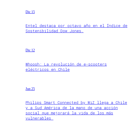
Dic 15
Entel destaca por octavo año en el Índice de
Sostenibilidad Dow Jones.
Dic 12
Whoosh: La revolución de e-scooters
eléctricos en Chile
Jun 25
Philips Smart Connected by WiZ llega a Chile
y a Sud América de la mano de una acción
social que mejorará la vida de los más
vulnerables