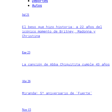
Deportes
Autos
Jul 21
El beso que hizo historia: a 22 años del
icónico momento de Britney, Madonna y
Christina
Ene 23
La canción de Abba Chiquitita cumple 43 años
Abr 26
Miranda! 5º aniversario de ‘Fuerte’
Nov 15