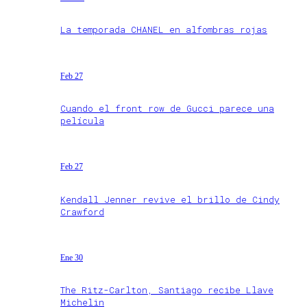
La temporada CHANEL en alfombras rojas
Feb 27
Cuando el front row de Gucci parece una
película
Feb 27
Kendall Jenner revive el brillo de Cindy
Crawford
Ene 30
The Ritz-Carlton, Santiago recibe Llave
Michelin