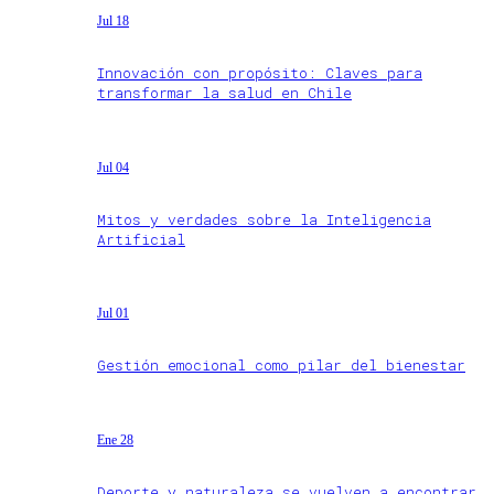
Jul 18
Innovación con propósito: Claves para
transformar la salud en Chile
Jul 04
Mitos y verdades sobre la Inteligencia
Artificial
Jul 01
Gestión emocional como pilar del bienestar
Ene 28
Deporte y naturaleza se vuelven a encontrar