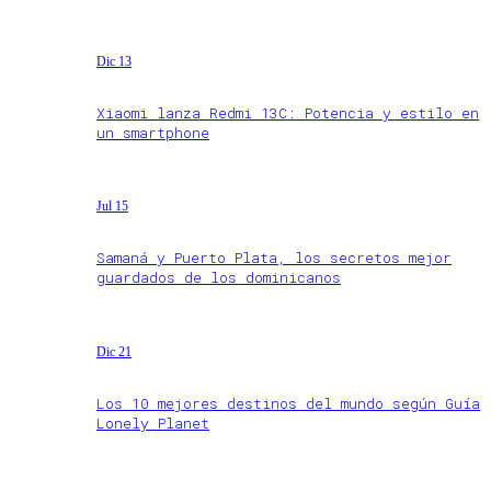
Dic 13
Xiaomi lanza Redmi 13C: Potencia y estilo en
un smartphone
Jul 15
Samaná y Puerto Plata, los secretos mejor
guardados de los dominicanos
Dic 21
Los 10 mejores destinos del mundo según Guía
Lonely Planet