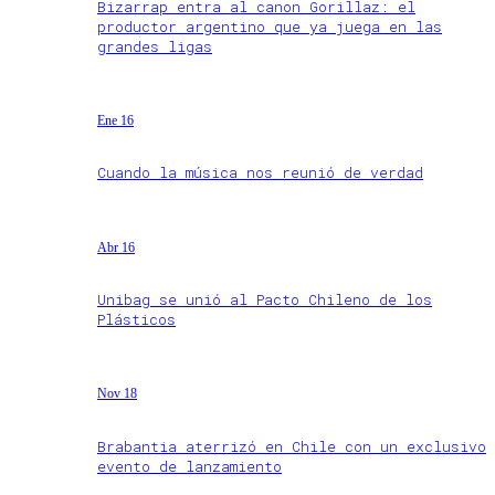
Bizarrap entra al canon Gorillaz: el
productor argentino que ya juega en las
grandes ligas
Ene 16
Cuando la música nos reunió de verdad
Abr 16
Unibag se unió al Pacto Chileno de los
Plásticos
Nov 18
Brabantia aterrizó en Chile con un exclusivo
evento de lanzamiento