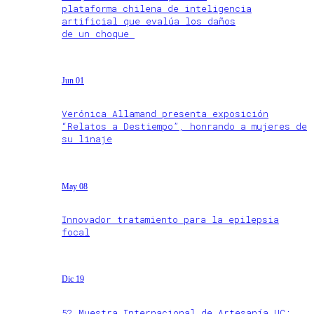
plataforma chilena de inteligencia
artificial que evalúa los daños
de un choque
Jun 01
Verónica Allamand presenta exposición
“Relatos a Destiempo”, honrando a mujeres de
su linaje
May 08
Innovador tratamiento para la epilepsia
focal
Dic 19
52 Muestra Internacional de Artesanía UC: