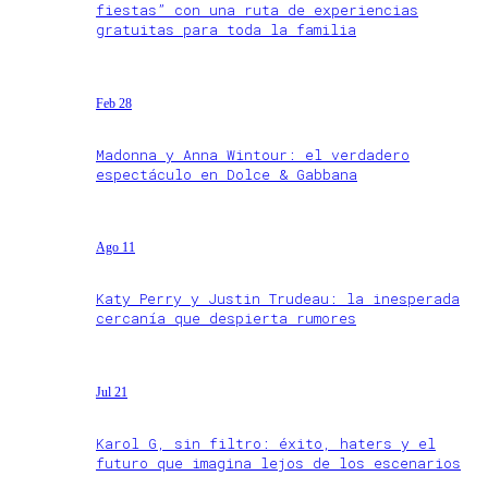
fiestas” con una ruta de experiencias
gratuitas para toda la familia
Feb 28
Madonna y Anna Wintour: el verdadero
espectáculo en Dolce & Gabbana
Ago 11
Katy Perry y Justin Trudeau: la inesperada
cercanía que despierta rumores
Jul 21
Karol G, sin filtro: éxito, haters y el
futuro que imagina lejos de los escenarios