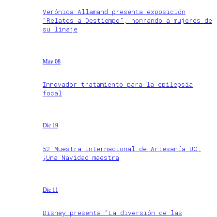
Verónica Allamand presenta exposición
“Relatos a Destiempo”, honrando a mujeres de
su linaje
May 08
Innovador tratamiento para la epilepsia
focal
Dic 19
52 Muestra Internacional de Artesanía UC:
¡Una Navidad maestra
Dic 11
Disney presenta “La diversión de las