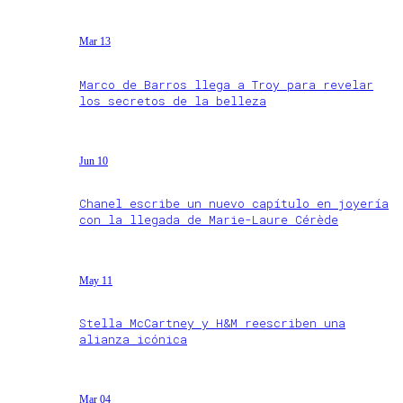
Mar 13
Marco de Barros llega a Troy para revelar
los secretos de la belleza
Jun 10
Chanel escribe un nuevo capítulo en joyería
con la llegada de Marie-Laure Cérède
May 11
Stella McCartney y H&M reescriben una
alianza icónica
Mar 04