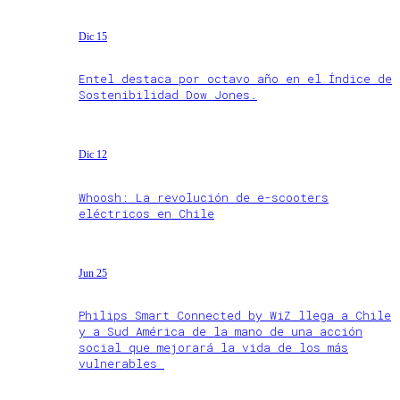
Dic 15
Entel destaca por octavo año en el Índice de
Sostenibilidad Dow Jones.
Dic 12
Whoosh: La revolución de e-scooters
eléctricos en Chile
Jun 25
Philips Smart Connected by WiZ llega a Chile
y a Sud América de la mano de una acción
social que mejorará la vida de los más
vulnerables