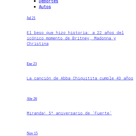
Deportes
Autos
Jul 21
El beso que hizo historia: a 22 años del
icónico momento de Britney, Madonna y
Christina
Ene 23
La canción de Abba Chiquitita cumple 43 años
Abr 26
Miranda! 5º aniversario de ‘Fuerte’
Nov 15