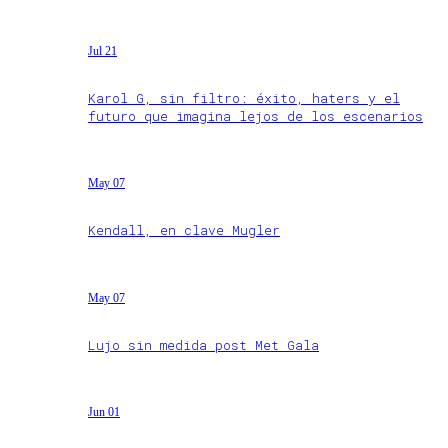
Jul 21
Karol G, sin filtro: éxito, haters y el
futuro que imagina lejos de los escenarios
May 07
Kendall, en clave Mugler
May 07
Lujo sin medida post Met Gala
Jun 01