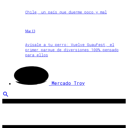
Chile, un país que duerme poco y mal
Mar 13
Avísale a tu perro: Vuelve GuauFest, el
primer parque de diversiones 100% pensado
para ellos
Mercado Troy
search