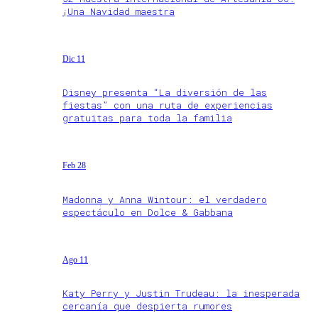
¡Una Navidad maestra
Dic 11
Disney presenta “La diversión de las
fiestas” con una ruta de experiencias
gratuitas para toda la familia
Feb 28
Madonna y Anna Wintour: el verdadero
espectáculo en Dolce & Gabbana
Ago 11
Katy Perry y Justin Trudeau: la inesperada
cercanía que despierta rumores