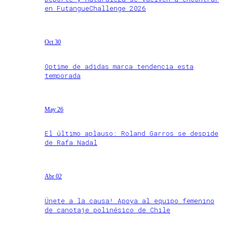
en FutangueChallenge 2026
Oct 30
Optime de adidas marca tendencia esta
temporada
May 26
El último aplauso: Roland Garros se despide
de Rafa Nadal
Abr 02
Únete a la causa! Apoya al equipo femenino
de canotaje polinésico de Chile