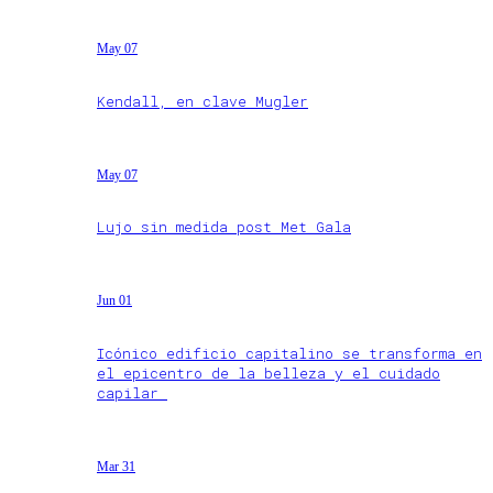
May 07
Kendall, en clave Mugler
May 07
Lujo sin medida post Met Gala
Jun 01
Icónico edificio capitalino se transforma en
el epicentro de la belleza y el cuidado
capilar
Mar 31