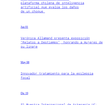
plataforma chilena de inteligencia
artificial que evalúa los daños
de un choque
Jun 01
Verónica Allamand presenta exposición
“Relatos a Destiempo”, honrando a mujeres de
su linaje
May 08
Innovador tratamiento para la epilepsia
focal
Dic 19
52 Muestra Internacional de Artesanía UC: