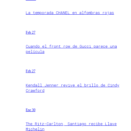
La temporada CHANEL en alfombras rojas
Feb 27
Cuando el front row de Gucci parece una
película
Feb 27
Kendall Jenner revive el brillo de Cindy
Crawford
Ene 30
The Ritz-Carlton, Santiago recibe Llave
Michelin