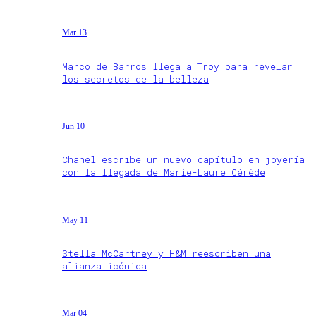
Mar 13
Marco de Barros llega a Troy para revelar
los secretos de la belleza
Jun 10
Chanel escribe un nuevo capítulo en joyería
con la llegada de Marie-Laure Cérède
May 11
Stella McCartney y H&M reescriben una
alianza icónica
Mar 04