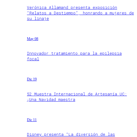
Verónica Allamand presenta exposición
“Relatos a Destiempo”, honrando a mujeres de
su linaje
May 08
Innovador tratamiento para la epilepsia
focal
Dic 19
52 Muestra Internacional de Artesanía UC:
¡Una Navidad maestra
Dic 11
Disney presenta “La diversión de las