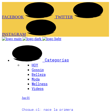
FACEBOOK
TWITTER
INSTAGRAM
Categorías
HOY
Gossip
Belleza
Moda
Wellness
Videos
Jun 01
Choque.cl: nace la primera