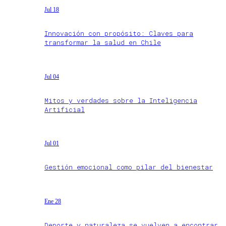
Jul 18
Innovación con propósito: Claves para
transformar la salud en Chile
Jul 04
Mitos y verdades sobre la Inteligencia
Artificial
Jul 01
Gestión emocional como pilar del bienestar
Ene 28
Deporte y naturaleza se vuelven a encontrar