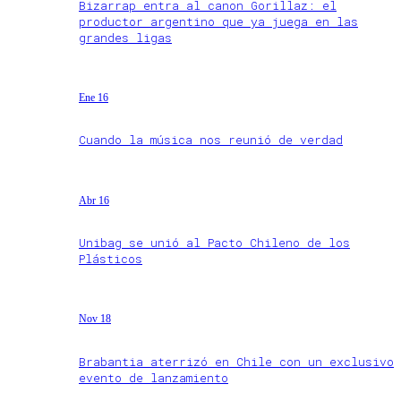
Bizarrap entra al canon Gorillaz: el
productor argentino que ya juega en las
grandes ligas
Ene 16
Cuando la música nos reunió de verdad
Abr 16
Unibag se unió al Pacto Chileno de los
Plásticos
Nov 18
Brabantia aterrizó en Chile con un exclusivo
evento de lanzamiento