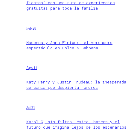
fiestas” con una ruta de experiencias
gratuitas para toda la familia
Feb 28
Madonna y Anna Wintour: el verdadero
espectáculo en Dolce & Gabbana
Ago 11
Katy Perry y Justin Trudeau: la inesperada
cercanía que despierta rumores
Jul 21
Karol G, sin filtro: éxito, haters y el
futuro que imagina lejos de los escenarios