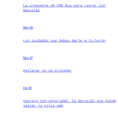
La propuesta de EME Bus para viajar con
mascotas
May 09
Los cuidados que debes darle a tu hurón
May 07
Declarar no es proteger
Oct 30
Hosting con seguridad: la decisión que puede
salvar tu sitio web