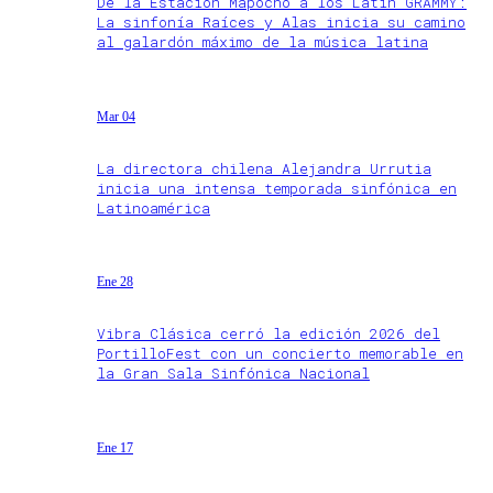
De la Estación Mapocho a los Latin GRAMMY:
La sinfonía Raíces y Alas inicia su camino
al galardón máximo de la música latina
Mar 04
La directora chilena Alejandra Urrutia
inicia una intensa temporada sinfónica en
Latinoamérica
Ene 28
Vibra Clásica cerró la edición 2026 del
PortilloFest con un concierto memorable en
la Gran Sala Sinfónica Nacional
Ene 17