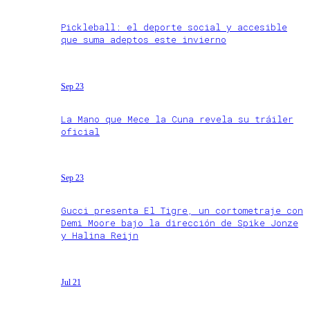
Pickleball: el deporte social y accesible
que suma adeptos este invierno
Sep 23
La Mano que Mece la Cuna revela su tráiler
oficial
Sep 23
Gucci presenta El Tigre, un cortometraje con
Demi Moore bajo la dirección de Spike Jonze
y Halina Reijn
Jul 21