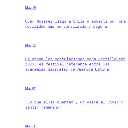
May 19
Uber Mujeres llega a Chile y apuesta por una
movilidad más personalizada y segura
May 12
Se abren las postulaciones para PortilloFest
2027, el festival referente entre las
academias musicales de América Latina
May 07
“Lo que ellas cuentan”, un viaje al vivir y
sentir femenino”
Mar 31