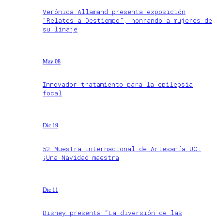
Verónica Allamand presenta exposición
“Relatos a Destiempo”, honrando a mujeres de
su linaje
May 08
Innovador tratamiento para la epilepsia
focal
Dic 19
52 Muestra Internacional de Artesanía UC:
¡Una Navidad maestra
Dic 11
Disney presenta “La diversión de las