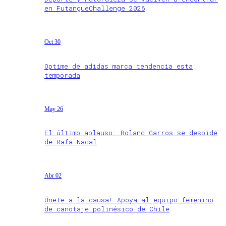
en FutangueChallenge 2026
Oct 30
Optime de adidas marca tendencia esta
temporada
May 26
El último aplauso: Roland Garros se despide
de Rafa Nadal
Abr 02
Únete a la causa! Apoya al equipo femenino
de canotaje polinésico de Chile