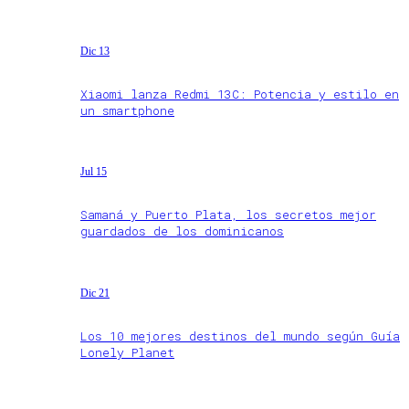
Dic 13
Xiaomi lanza Redmi 13C: Potencia y estilo en
un smartphone
Jul 15
Samaná y Puerto Plata, los secretos mejor
guardados de los dominicanos
Dic 21
Los 10 mejores destinos del mundo según Guía
Lonely Planet