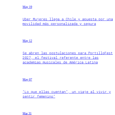
May 19
Uber Mujeres llega a Chile y apuesta por una
movilidad más personalizada y segura
May 12
Se abren las postulaciones para PortilloFest
2027, el festival referente entre las
academias musicales de América Latina
May 07
“Lo que ellas cuentan”, un viaje al vivir y
sentir femenino”
Mar 31