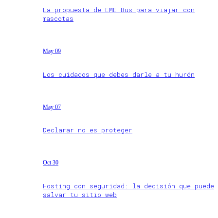
La propuesta de EME Bus para viajar con
mascotas
May 09
Los cuidados que debes darle a tu hurón
May 07
Declarar no es proteger
Oct 30
Hosting con seguridad: la decisión que puede
salvar tu sitio web