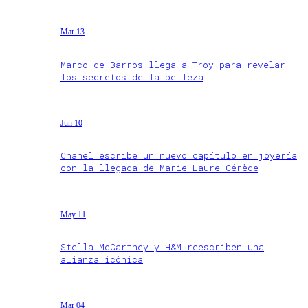
Mar 13
Marco de Barros llega a Troy para revelar
los secretos de la belleza
Jun 10
Chanel escribe un nuevo capítulo en joyería
con la llegada de Marie-Laure Cérède
May 11
Stella McCartney y H&M reescriben una
alianza icónica
Mar 04