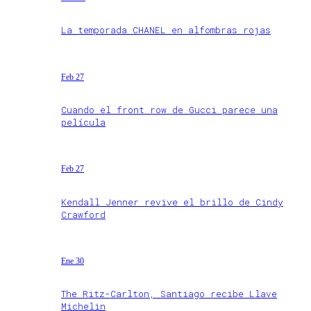
La temporada CHANEL en alfombras rojas
Feb 27
Cuando el front row de Gucci parece una
película
Feb 27
Kendall Jenner revive el brillo de Cindy
Crawford
Ene 30
The Ritz-Carlton, Santiago recibe Llave
Michelin