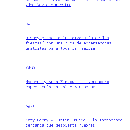
¡Una Navidad maestra
Dic 11
Disney presenta “La diversión de las
fiestas” con una ruta de experiencias
gratuitas para toda la familia
Feb 28
Madonna y Anna Wintour: el verdadero
espectáculo en Dolce & Gabbana
Ago 11
Katy Perry y Justin Trudeau: la inesperada
cercanía que despierta rumores