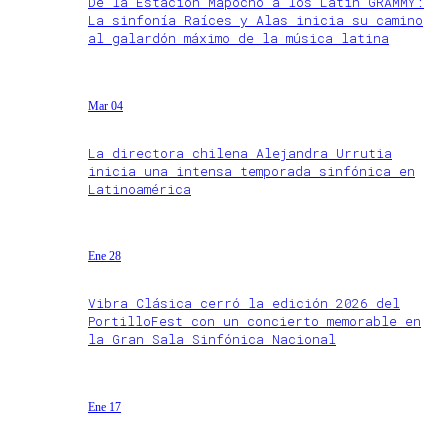
De la Estación Mapocho a los Latin GRAMMY:
La sinfonía Raíces y Alas inicia su camino
al galardón máximo de la música latina
Mar 04
La directora chilena Alejandra Urrutia
inicia una intensa temporada sinfónica en
Latinoamérica
Ene 28
Vibra Clásica cerró la edición 2026 del
PortilloFest con un concierto memorable en
la Gran Sala Sinfónica Nacional
Ene 17