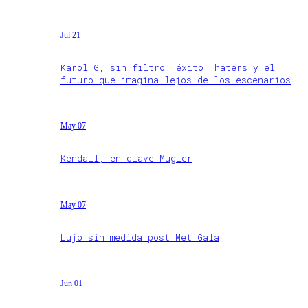
Jul 21
Karol G, sin filtro: éxito, haters y el
futuro que imagina lejos de los escenarios
May 07
Kendall, en clave Mugler
May 07
Lujo sin medida post Met Gala
Jun 01