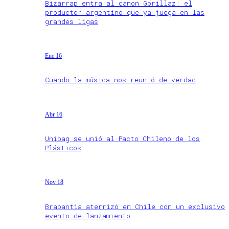
Bizarrap entra al canon Gorillaz: el
productor argentino que ya juega en las
grandes ligas
Ene 16
Cuando la música nos reunió de verdad
Abr 16
Unibag se unió al Pacto Chileno de los
Plásticos
Nov 18
Brabantia aterrizó en Chile con un exclusivo
evento de lanzamiento