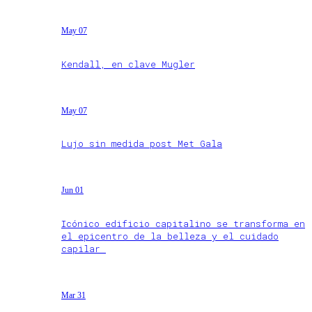
May 07
Kendall, en clave Mugler
May 07
Lujo sin medida post Met Gala
Jun 01
Icónico edificio capitalino se transforma en
el epicentro de la belleza y el cuidado
capilar
Mar 31