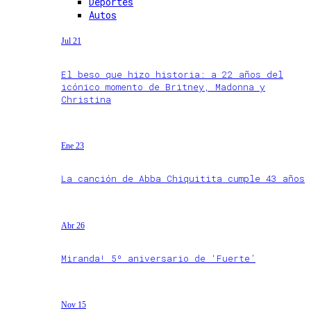
Deportes
Autos
Jul 21
El beso que hizo historia: a 22 años del
icónico momento de Britney, Madonna y
Christina
Ene 23
La canción de Abba Chiquitita cumple 43 años
Abr 26
Miranda! 5º aniversario de ‘Fuerte’
Nov 15