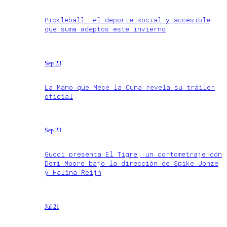
Pickleball: el deporte social y accesible
que suma adeptos este invierno
Sep 23
La Mano que Mece la Cuna revela su tráiler
oficial
Sep 23
Gucci presenta El Tigre, un cortometraje con
Demi Moore bajo la dirección de Spike Jonze
y Halina Reijn
Jul 21