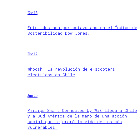
Dic 15
Entel destaca por octavo año en el Índice de
Sostenibilidad Dow Jones.
Dic 12
Whoosh: La revolución de e-scooters
eléctricos en Chile
Jun 25
Philips Smart Connected by WiZ llega a Chile
y a Sud América de la mano de una acción
social que mejorará la vida de los más
vulnerables