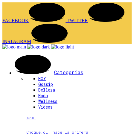
FACEBOOK
TWITTER
INSTAGRAM
Categorías
HOY
Gossip
Belleza
Moda
Wellness
Videos
Jun 01
Choque.cl: nace la primera