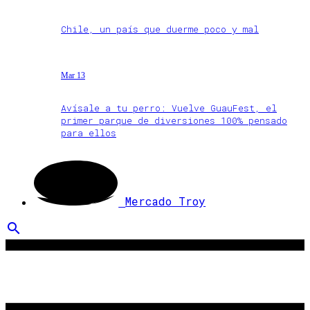
Chile, un país que duerme poco y mal
Mar 13
Avísale a tu perro: Vuelve GuauFest, el
primer parque de diversiones 100% pensado
para ellos
Mercado Troy
search