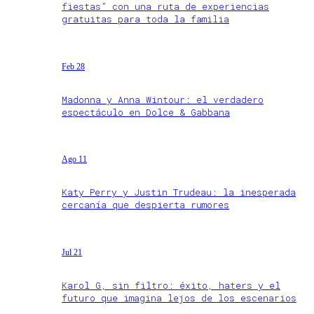
fiestas” con una ruta de experiencias
gratuitas para toda la familia
Feb 28
Madonna y Anna Wintour: el verdadero
espectáculo en Dolce & Gabbana
Ago 11
Katy Perry y Justin Trudeau: la inesperada
cercanía que despierta rumores
Jul 21
Karol G, sin filtro: éxito, haters y el
futuro que imagina lejos de los escenarios