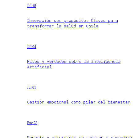
Jul 18
Innovación con propósito: Claves para
transformar la salud en Chile
Jul 04
Mitos y verdades sobre la Inteligencia
Artificial
Jul 01
Gestión emocional como pilar del bienestar
Ene 28
Deporte y naturaleza se vuelven a encontrar