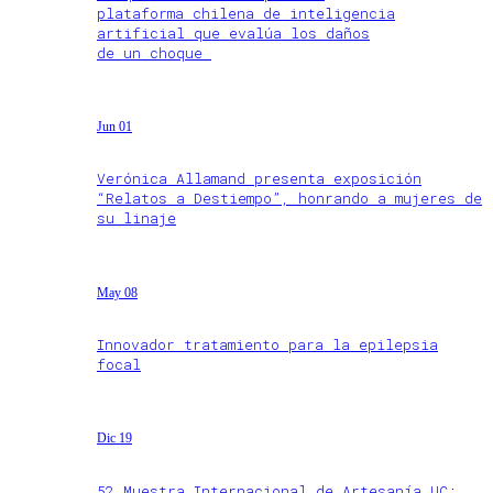
plataforma chilena de inteligencia
artificial que evalúa los daños
de un choque
Jun 01
Verónica Allamand presenta exposición
“Relatos a Destiempo”, honrando a mujeres de
su linaje
May 08
Innovador tratamiento para la epilepsia
focal
Dic 19
52 Muestra Internacional de Artesanía UC: