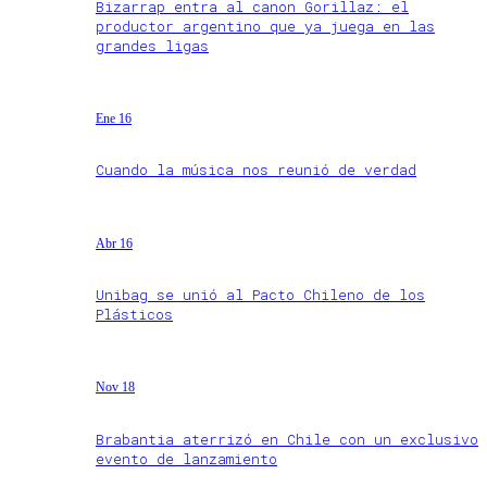
Bizarrap entra al canon Gorillaz: el
productor argentino que ya juega en las
grandes ligas
Ene 16
Cuando la música nos reunió de verdad
Abr 16
Unibag se unió al Pacto Chileno de los
Plásticos
Nov 18
Brabantia aterrizó en Chile con un exclusivo
evento de lanzamiento