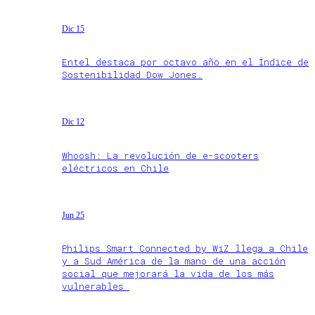
Dic 15
Entel destaca por octavo año en el Índice de
Sostenibilidad Dow Jones.
Dic 12
Whoosh: La revolución de e-scooters
eléctricos en Chile
Jun 25
Philips Smart Connected by WiZ llega a Chile
y a Sud América de la mano de una acción
social que mejorará la vida de los más
vulnerables