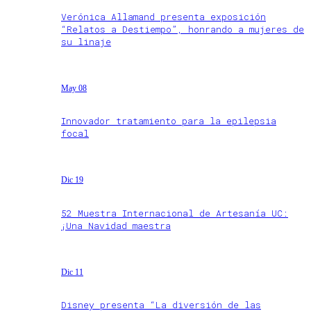
Verónica Allamand presenta exposición
“Relatos a Destiempo”, honrando a mujeres de
su linaje
May 08
Innovador tratamiento para la epilepsia
focal
Dic 19
52 Muestra Internacional de Artesanía UC:
¡Una Navidad maestra
Dic 11
Disney presenta “La diversión de las