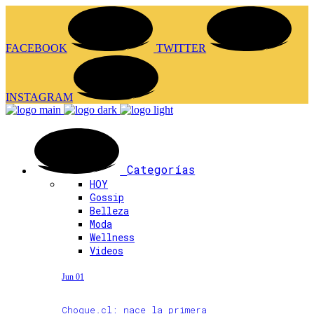
FACEBOOK
TWITTER
INSTAGRAM
Categorías
HOY
Gossip
Belleza
Moda
Wellness
Videos
Jun 01
Choque.cl: nace la primera