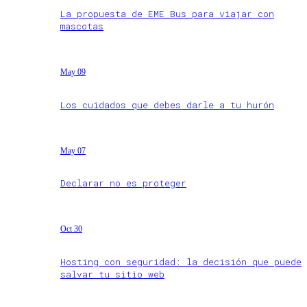
La propuesta de EME Bus para viajar con
mascotas
May 09
Los cuidados que debes darle a tu hurón
May 07
Declarar no es proteger
Oct 30
Hosting con seguridad: la decisión que puede
salvar tu sitio web