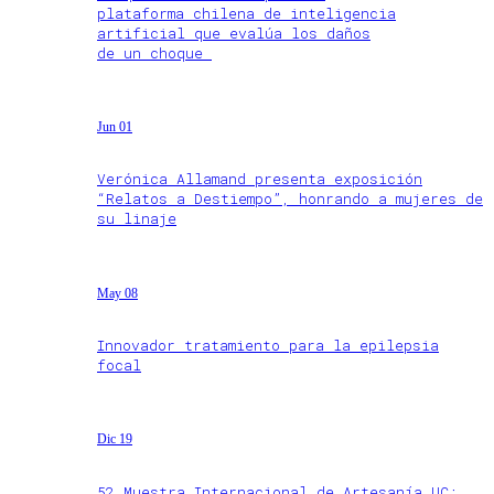
plataforma chilena de inteligencia
artificial que evalúa los daños
de un choque
Jun 01
Verónica Allamand presenta exposición
“Relatos a Destiempo”, honrando a mujeres de
su linaje
May 08
Innovador tratamiento para la epilepsia
focal
Dic 19
52 Muestra Internacional de Artesanía UC: