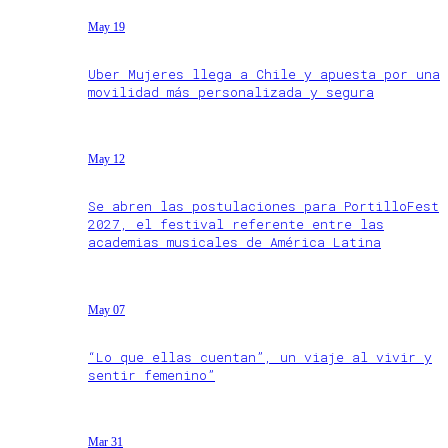
May 19
Uber Mujeres llega a Chile y apuesta por una
movilidad más personalizada y segura
May 12
Se abren las postulaciones para PortilloFest
2027, el festival referente entre las
academias musicales de América Latina
May 07
“Lo que ellas cuentan”, un viaje al vivir y
sentir femenino”
Mar 31