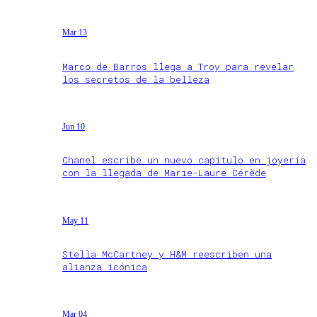
Mar 13
Marco de Barros llega a Troy para revelar
los secretos de la belleza
Jun 10
Chanel escribe un nuevo capítulo en joyería
con la llegada de Marie-Laure Cérède
May 11
Stella McCartney y H&M reescriben una
alianza icónica
Mar 04