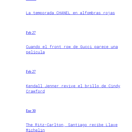
La temporada CHANEL en alfombras rojas
Feb 27
Cuando el front row de Gucci parece una
película
Feb 27
Kendall Jenner revive el brillo de Cindy
Crawford
Ene 30
The Ritz-Carlton, Santiago recibe Llave
Michelin