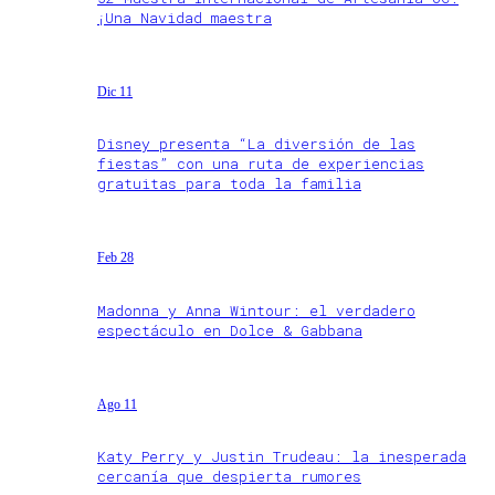
¡Una Navidad maestra
Dic 11
Disney presenta “La diversión de las
fiestas” con una ruta de experiencias
gratuitas para toda la familia
Feb 28
Madonna y Anna Wintour: el verdadero
espectáculo en Dolce & Gabbana
Ago 11
Katy Perry y Justin Trudeau: la inesperada
cercanía que despierta rumores