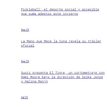
Pickleball: el deporte social y accesible
que suma adeptos este invierno
Sep 23
La Mano que Mece la Cuna revela su tráiler
oficial
Sep 23
Gucci presenta El Tigre, un cortometraje con
Demi Moore bajo la dirección de Spike Jonze
y Halina Reijn
Jul 21