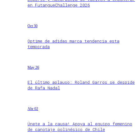
en FutangueChallenge 2026
Oct 30
Optime de adidas marca tendencia esta
temporada
May 26
El último aplauso: Roland Garros se despide
de Rafa Nadal
Abr 02
Únete a la causa! Apoya al equipo femenino
de canotaje polinésico de Chile