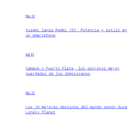
Dic 13
Xiaomi lanza Redmi 13C: Potencia y estilo en
un smartphone
Jul 15
Samaná y Puerto Plata, los secretos mejor
guardados de los dominicanos
Dic 21
Los 10 mejores destinos del mundo según Guía
Lonely Planet