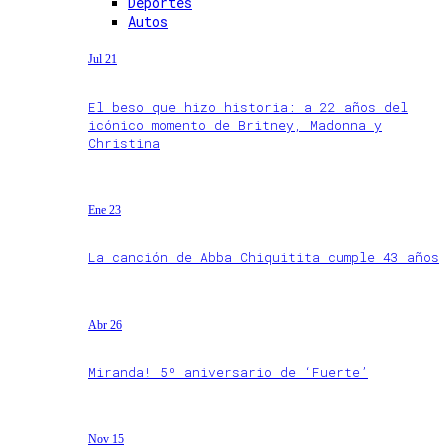
Deportes
Autos
Jul 21
El beso que hizo historia: a 22 años del
icónico momento de Britney, Madonna y
Christina
Ene 23
La canción de Abba Chiquitita cumple 43 años
Abr 26
Miranda! 5º aniversario de ‘Fuerte’
Nov 15