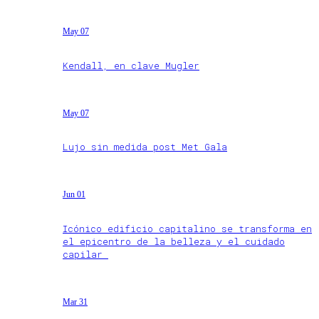
May 07
Kendall, en clave Mugler
May 07
Lujo sin medida post Met Gala
Jun 01
Icónico edificio capitalino se transforma en
el epicentro de la belleza y el cuidado
capilar
Mar 31