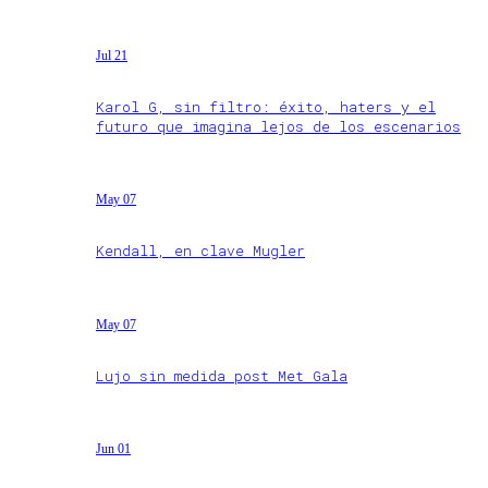
Jul 21
Karol G, sin filtro: éxito, haters y el
futuro que imagina lejos de los escenarios
May 07
Kendall, en clave Mugler
May 07
Lujo sin medida post Met Gala
Jun 01