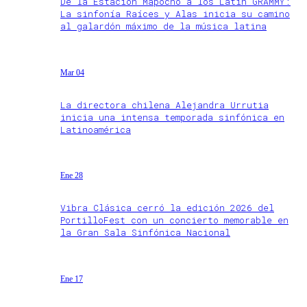
De la Estación Mapocho a los Latin GRAMMY:
La sinfonía Raíces y Alas inicia su camino
al galardón máximo de la música latina
Mar 04
La directora chilena Alejandra Urrutia
inicia una intensa temporada sinfónica en
Latinoamérica
Ene 28
Vibra Clásica cerró la edición 2026 del
PortilloFest con un concierto memorable en
la Gran Sala Sinfónica Nacional
Ene 17