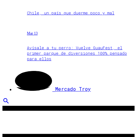
Chile, un país que duerme poco y mal
Mar 13
Avísale a tu perro: Vuelve GuauFest, el
primer parque de diversiones 100% pensado
para ellos
Mercado Troy
search