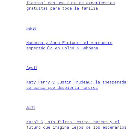
fiestas” con una ruta de experiencias
gratuitas para toda la familia
Feb 28
Madonna y Anna Wintour: el verdadero
espectáculo en Dolce & Gabbana
Ago 11
Katy Perry y Justin Trudeau: la inesperada
cercanía que despierta rumores
Jul 21
Karol G, sin filtro: éxito, haters y el
futuro que imagina lejos de los escenarios