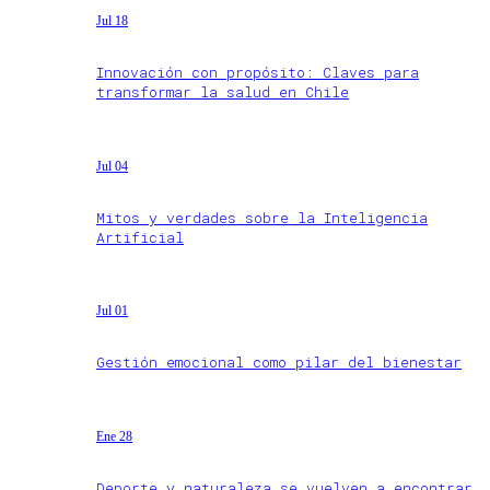
Jul 18
Innovación con propósito: Claves para
transformar la salud en Chile
Jul 04
Mitos y verdades sobre la Inteligencia
Artificial
Jul 01
Gestión emocional como pilar del bienestar
Ene 28
Deporte y naturaleza se vuelven a encontrar