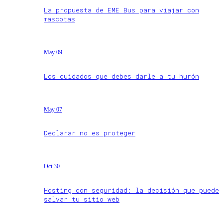
La propuesta de EME Bus para viajar con
mascotas
May 09
Los cuidados que debes darle a tu hurón
May 07
Declarar no es proteger
Oct 30
Hosting con seguridad: la decisión que puede
salvar tu sitio web