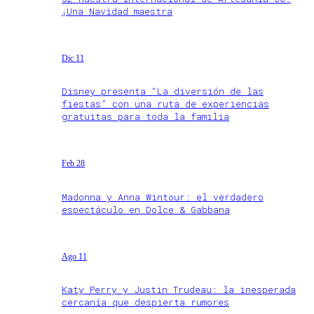
¡Una Navidad maestra
Dic 11
Disney presenta “La diversión de las
fiestas” con una ruta de experiencias
gratuitas para toda la familia
Feb 28
Madonna y Anna Wintour: el verdadero
espectáculo en Dolce & Gabbana
Ago 11
Katy Perry y Justin Trudeau: la inesperada
cercanía que despierta rumores