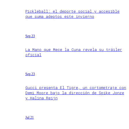
Pickleball: el deporte social y accesible
que suma adeptos este invierno
Sep 23
La Mano que Mece la Cuna revela su tráiler
oficial
Sep 23
Gucci presenta El Tigre, un cortometraje con
Demi Moore bajo la dirección de Spike Jonze
y Halina Reijn
Jul 21