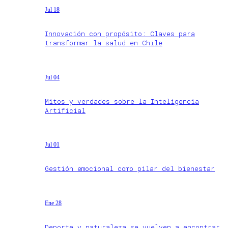
Jul 18
Innovación con propósito: Claves para
transformar la salud en Chile
Jul 04
Mitos y verdades sobre la Inteligencia
Artificial
Jul 01
Gestión emocional como pilar del bienestar
Ene 28
Deporte y naturaleza se vuelven a encontrar