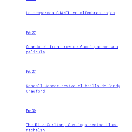
La temporada CHANEL en alfombras rojas
Feb 27
Cuando el front row de Gucci parece una
película
Feb 27
Kendall Jenner revive el brillo de Cindy
Crawford
Ene 30
The Ritz-Carlton, Santiago recibe Llave
Michelin