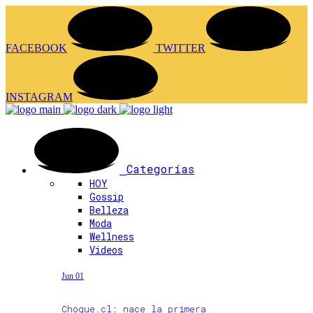
FACEBOOK
TWITTER
INSTAGRAM
Categorías
HOY
Gossip
Belleza
Moda
Wellness
Videos
Jun 01
Choque.cl: nace la primera