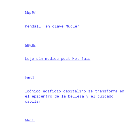
May 07
Kendall, en clave Mugler
May 07
Lujo sin medida post Met Gala
Jun 01
Icónico edificio capitalino se transforma en
el epicentro de la belleza y el cuidado
capilar
Mar 31