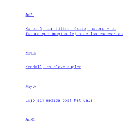
Jul 21
Karol G, sin filtro: éxito, haters y el
futuro que imagina lejos de los escenarios
May 07
Kendall, en clave Mugler
May 07
Lujo sin medida post Met Gala
Jun 01