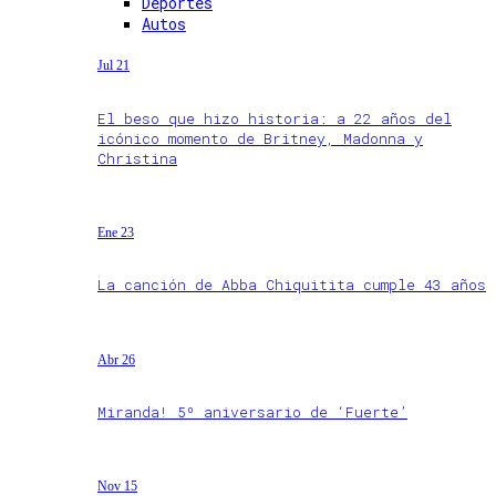
Deportes
Autos
Jul 21
El beso que hizo historia: a 22 años del
icónico momento de Britney, Madonna y
Christina
Ene 23
La canción de Abba Chiquitita cumple 43 años
Abr 26
Miranda! 5º aniversario de ‘Fuerte’
Nov 15