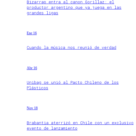
Bizarrap entra al canon Gorillaz: el
productor argentino que ya juega en las
grandes ligas
Ene 16
Cuando la música nos reunió de verdad
Abr 16
Unibag se unió al Pacto Chileno de los
Plásticos
Nov 18
Brabantia aterrizó en Chile con un exclusivo
evento de lanzamiento