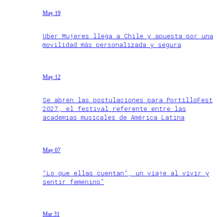
May 19
Uber Mujeres llega a Chile y apuesta por una
movilidad más personalizada y segura
May 12
Se abren las postulaciones para PortilloFest
2027, el festival referente entre las
academias musicales de América Latina
May 07
“Lo que ellas cuentan”, un viaje al vivir y
sentir femenino”
Mar 31