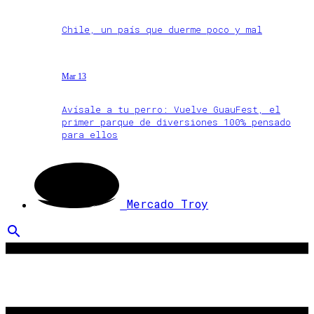
Chile, un país que duerme poco y mal
Mar 13
Avísale a tu perro: Vuelve GuauFest, el
primer parque de diversiones 100% pensado
para ellos
Mercado Troy
search