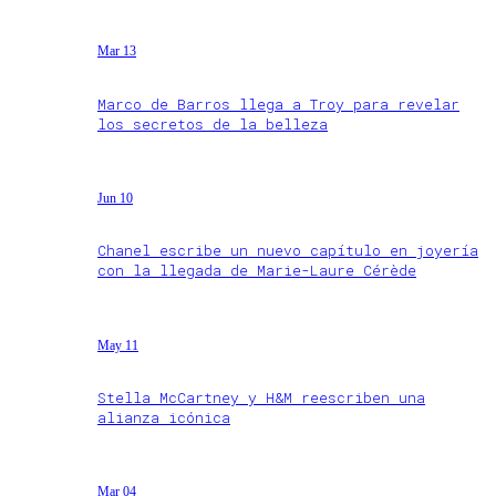
Mar 13
Marco de Barros llega a Troy para revelar
los secretos de la belleza
Jun 10
Chanel escribe un nuevo capítulo en joyería
con la llegada de Marie-Laure Cérède
May 11
Stella McCartney y H&M reescriben una
alianza icónica
Mar 04