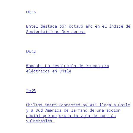
Dic 15
Entel destaca por octavo año en el Índice de
Sostenibilidad Dow Jones.
Dic 12
Whoosh: La revolución de e-scooters
eléctricos en Chile
Jun 25
Philips Smart Connected by WiZ llega a Chile
y a Sud América de la mano de una acción
social que mejorará la vida de los más
vulnerables