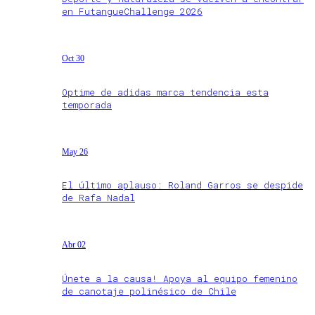
en FutangueChallenge 2026
Oct 30
Optime de adidas marca tendencia esta
temporada
May 26
El último aplauso: Roland Garros se despide
de Rafa Nadal
Abr 02
Únete a la causa! Apoya al equipo femenino
de canotaje polinésico de Chile