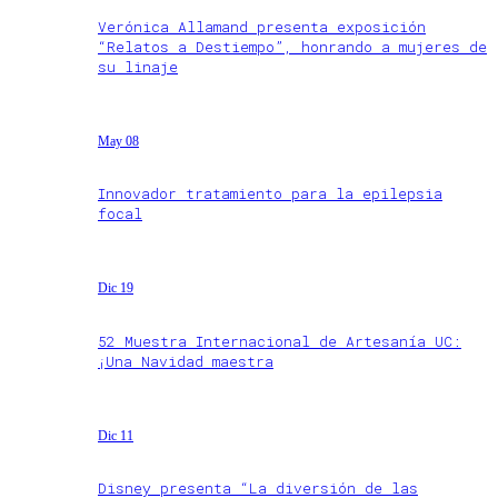
Verónica Allamand presenta exposición
“Relatos a Destiempo”, honrando a mujeres de
su linaje
May 08
Innovador tratamiento para la epilepsia
focal
Dic 19
52 Muestra Internacional de Artesanía UC:
¡Una Navidad maestra
Dic 11
Disney presenta “La diversión de las