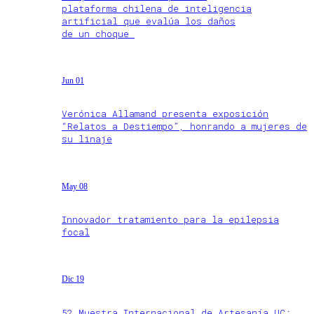
plataforma chilena de inteligencia
artificial que evalúa los daños
de un choque
Jun 01
Verónica Allamand presenta exposición
“Relatos a Destiempo”, honrando a mujeres de
su linaje
May 08
Innovador tratamiento para la epilepsia
focal
Dic 19
52 Muestra Internacional de Artesanía UC: