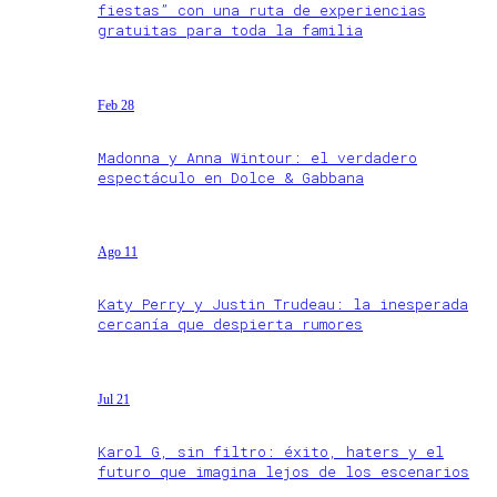
fiestas” con una ruta de experiencias
gratuitas para toda la familia
Feb 28
Madonna y Anna Wintour: el verdadero
espectáculo en Dolce & Gabbana
Ago 11
Katy Perry y Justin Trudeau: la inesperada
cercanía que despierta rumores
Jul 21
Karol G, sin filtro: éxito, haters y el
futuro que imagina lejos de los escenarios