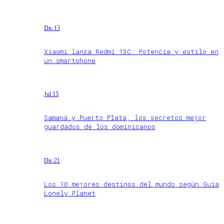
Dic 13
Xiaomi lanza Redmi 13C: Potencia y estilo en
un smartphone
Jul 15
Samaná y Puerto Plata, los secretos mejor
guardados de los dominicanos
Dic 21
Los 10 mejores destinos del mundo según Guía
Lonely Planet