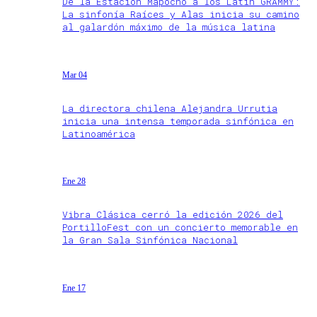
De la Estación Mapocho a los Latin GRAMMY:
La sinfonía Raíces y Alas inicia su camino
al galardón máximo de la música latina
Mar 04
La directora chilena Alejandra Urrutia
inicia una intensa temporada sinfónica en
Latinoamérica
Ene 28
Vibra Clásica cerró la edición 2026 del
PortilloFest con un concierto memorable en
la Gran Sala Sinfónica Nacional
Ene 17