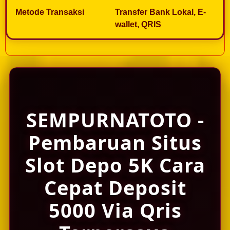
s
Metode Transaksi
Transfer Bank Lokal, E-
e
wallet, QRIS
d
e
t
a
i
l
s
SEMPURNATOTO -
Pembaruan Situs
Slot Depo 5K Cara
Cepat Deposit
5000 Via Qris