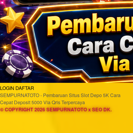
LOGIN
DAFTAR
SEMPURNATOTO - Pembaruan Situs Slot Depo 5K Cara
Cepat Deposit 5000 Via Qris Terpercaya
© COPYRIGHT 2026 SEMPURNATOTO x SEO DK.