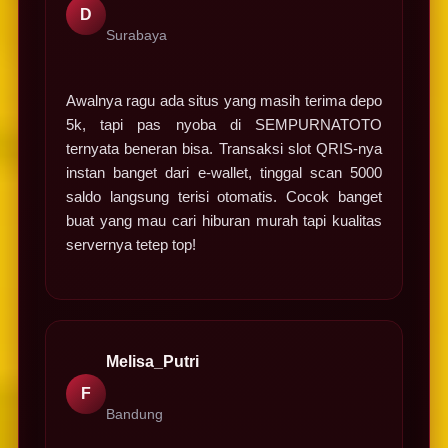
D
Surabaya
Awalnya ragu ada situs yang masih terima depo
5k, tapi pas nyoba di SEMPURNATOTO
ternyata beneran bisa. Transaksi slot QRIS-nya
instan banget dari e-wallet, tinggal scan 5000
saldo langsung terisi otomatis. Cocok banget
buat yang mau cari hiburan murah tapi kualitas
servernya tetep top!
Melisa_Putri
F
Bandung