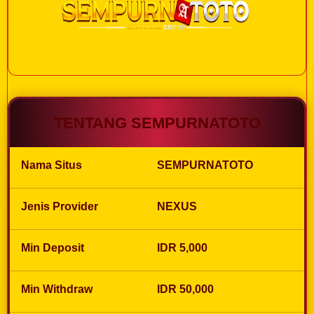
depo 5k
berikan
metode cepat
transaksi
lewat scan
qris deposit
5000 dengan
dukungan
TENTANG SEMPURNATOTO
pola putaran
games
mudah raih
Nama Situs
SEMPURNATOTO
V
i
Jenis Provider
NEXUS
e
w
Min Deposit
IDR 5,000
l
i
c
Min Withdraw
IDR 50,000
e
n