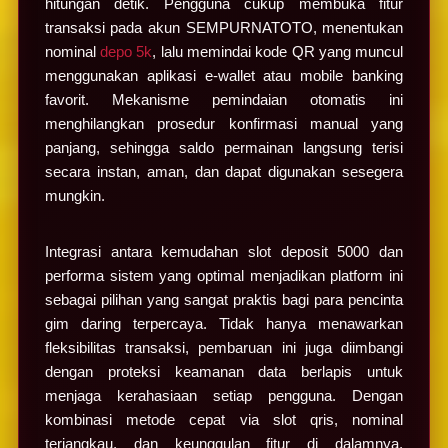
hitungan detik. Pengguna cukup membuka fitur
transaksi pada akun SEMPURNATOTO, menentukan
nominal
depo 5k
, lalu memindai kode QR yang muncul
menggunakan aplikasi e-wallet atau mobile banking
favorit. Mekanisme pemindaian otomatis ini
menghilangkan prosedur konfirmasi manual yang
panjang, sehingga saldo permainan langsung terisi
secara instan, aman, dan dapat digunakan sesegera
mungkin.
Integrasi antara kemudahan slot deposit 5000 dan
performa sistem yang optimal menjadikan platform ini
sebagai pilihan yang sangat praktis bagi para pencinta
gim daring terpercaya. Tidak hanya menawarkan
fleksibilitas transaksi, pembaruan ini juga diimbangi
dengan proteksi keamanan data berlapis untuk
menjaga kerahasiaan setiap pengguna. Dengan
kombinasi metode cepat via slot qris, nominal
terjangkau, dan keunggulan fitur di dalamnya,