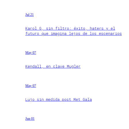
Jul 21
Karol G, sin filtro: éxito, haters y el
futuro que imagina lejos de los escenarios
May 07
Kendall, en clave Mugler
May 07
Lujo sin medida post Met Gala
Jun 01