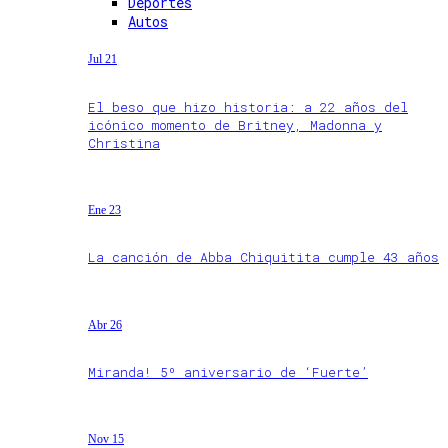
Deportes
Autos
Jul 21
El beso que hizo historia: a 22 años del
icónico momento de Britney, Madonna y
Christina
Ene 23
La canción de Abba Chiquitita cumple 43 años
Abr 26
Miranda! 5º aniversario de ‘Fuerte’
Nov 15