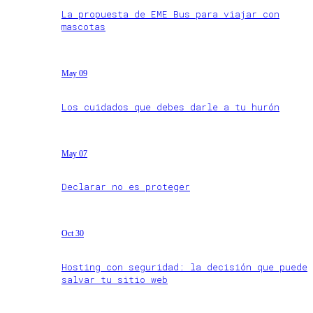
La propuesta de EME Bus para viajar con
mascotas
May 09
Los cuidados que debes darle a tu hurón
May 07
Declarar no es proteger
Oct 30
Hosting con seguridad: la decisión que puede
salvar tu sitio web