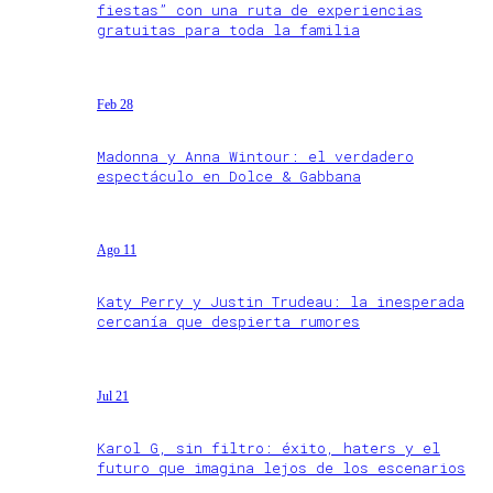
fiestas” con una ruta de experiencias
gratuitas para toda la familia
Feb 28
Madonna y Anna Wintour: el verdadero
espectáculo en Dolce & Gabbana
Ago 11
Katy Perry y Justin Trudeau: la inesperada
cercanía que despierta rumores
Jul 21
Karol G, sin filtro: éxito, haters y el
futuro que imagina lejos de los escenarios