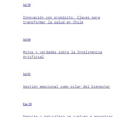
Jul 18
Innovación con propósito: Claves para
transformar la salud en Chile
Jul 04
Mitos y verdades sobre la Inteligencia
Artificial
Jul 01
Gestión emocional como pilar del bienestar
Ene 28
Deporte y naturaleza se vuelven a encontrar