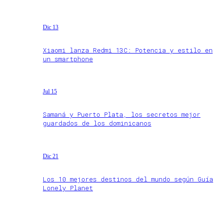
Dic 13
Xiaomi lanza Redmi 13C: Potencia y estilo en
un smartphone
Jul 15
Samaná y Puerto Plata, los secretos mejor
guardados de los dominicanos
Dic 21
Los 10 mejores destinos del mundo según Guía
Lonely Planet