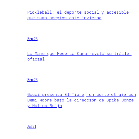
Pickleball: el deporte social y accesible
que suma adeptos este invierno
Sep 23
La Mano que Mece la Cuna revela su tráiler
oficial
Sep 23
Gucci presenta El Tigre, un cortometraje con
Demi Moore bajo la dirección de Spike Jonze
y Halina Reijn
Jul 21