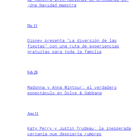
¡Una Navidad maestra
Dic 11
Disney presenta “La diversión de las
fiestas” con una ruta de experiencias
gratuitas para toda la familia
Feb 28
Madonna y Anna Wintour: el verdadero
espectáculo en Dolce & Gabbana
Ago 11
Katy Perry y Justin Trudeau: la inesperada
cercanía que despierta rumores