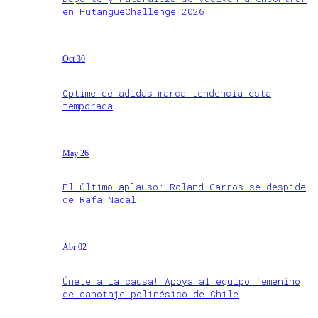
en FutangueChallenge 2026
Oct 30
Optime de adidas marca tendencia esta
temporada
May 26
El último aplauso: Roland Garros se despide
de Rafa Nadal
Abr 02
Únete a la causa! Apoya al equipo femenino
de canotaje polinésico de Chile