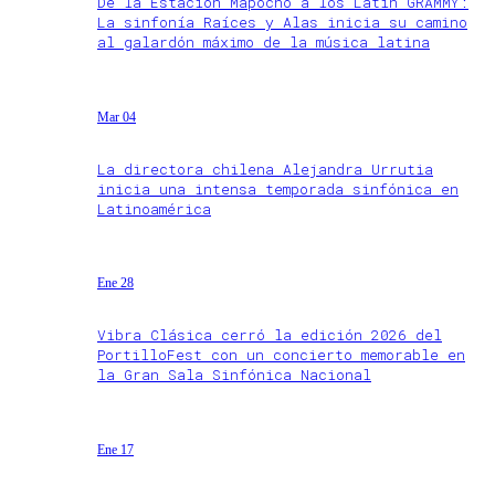
De la Estación Mapocho a los Latin GRAMMY:
La sinfonía Raíces y Alas inicia su camino
al galardón máximo de la música latina
Mar 04
La directora chilena Alejandra Urrutia
inicia una intensa temporada sinfónica en
Latinoamérica
Ene 28
Vibra Clásica cerró la edición 2026 del
PortilloFest con un concierto memorable en
la Gran Sala Sinfónica Nacional
Ene 17