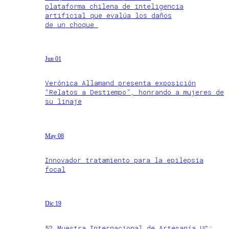
plataforma chilena de inteligencia
artificial que evalúa los daños
de un choque
Jun 01
Verónica Allamand presenta exposición
“Relatos a Destiempo”, honrando a mujeres de
su linaje
May 08
Innovador tratamiento para la epilepsia
focal
Dic 19
52 Muestra Internacional de Artesanía UC: