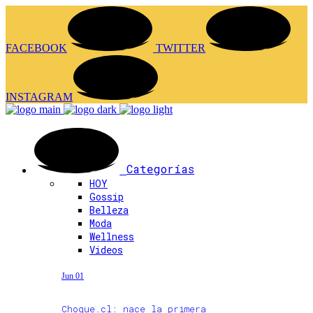
FACEBOOK
TWITTER
INSTAGRAM
Categorías
HOY
Gossip
Belleza
Moda
Wellness
Videos
Jun 01
Choque.cl: nace la primera