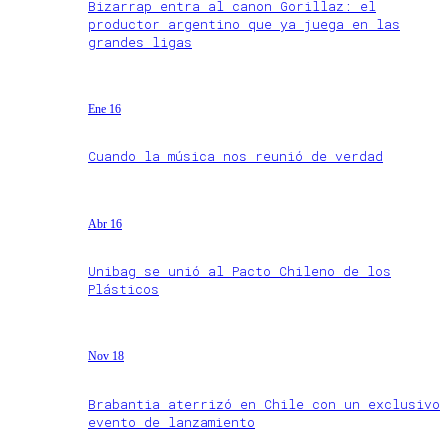
Bizarrap entra al canon Gorillaz: el
productor argentino que ya juega en las
grandes ligas
Ene 16
Cuando la música nos reunió de verdad
Abr 16
Unibag se unió al Pacto Chileno de los
Plásticos
Nov 18
Brabantia aterrizó en Chile con un exclusivo
evento de lanzamiento