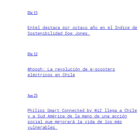
Dic 15
Entel destaca por octavo año en el Índice de
Sostenibilidad Dow Jones.
Dic 12
Whoosh: La revolución de e-scooters
eléctricos en Chile
Jun 25
Philips Smart Connected by WiZ llega a Chile
y a Sud América de la mano de una acción
social que mejorará la vida de los más
vulnerables