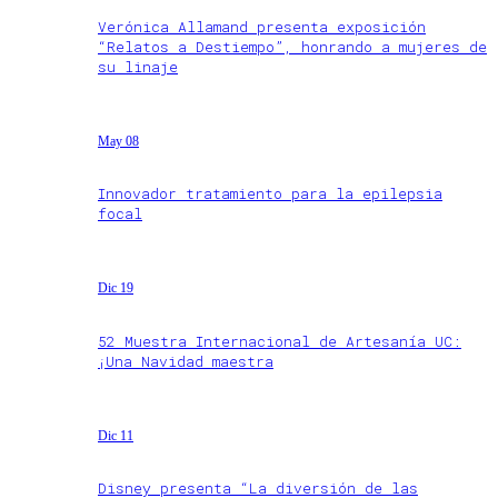
Verónica Allamand presenta exposición
“Relatos a Destiempo”, honrando a mujeres de
su linaje
May 08
Innovador tratamiento para la epilepsia
focal
Dic 19
52 Muestra Internacional de Artesanía UC:
¡Una Navidad maestra
Dic 11
Disney presenta “La diversión de las