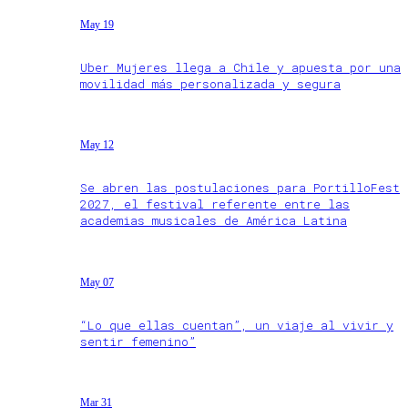
May 19
Uber Mujeres llega a Chile y apuesta por una
movilidad más personalizada y segura
May 12
Se abren las postulaciones para PortilloFest
2027, el festival referente entre las
academias musicales de América Latina
May 07
“Lo que ellas cuentan”, un viaje al vivir y
sentir femenino”
Mar 31