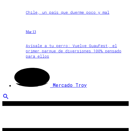
Chile, un país que duerme poco y mal
Mar 13
Avísale a tu perro: Vuelve GuauFest, el
primer parque de diversiones 100% pensado
para ellos
Mercado Troy
search