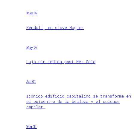
May 07
Kendall, en clave Mugler
May 07
Lujo sin medida post Met Gala
Jun 01
Icónico edificio capitalino se transforma en
el epicentro de la belleza y el cuidado
capilar
Mar 31