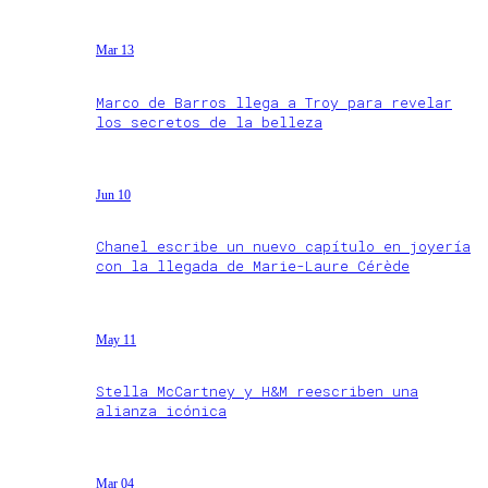
Mar 13
Marco de Barros llega a Troy para revelar
los secretos de la belleza
Jun 10
Chanel escribe un nuevo capítulo en joyería
con la llegada de Marie-Laure Cérède
May 11
Stella McCartney y H&M reescriben una
alianza icónica
Mar 04