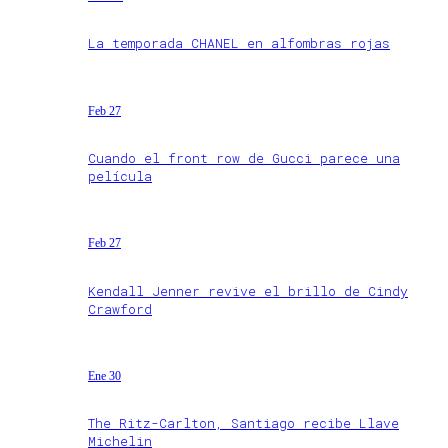
La temporada CHANEL en alfombras rojas
Feb 27
Cuando el front row de Gucci parece una
película
Feb 27
Kendall Jenner revive el brillo de Cindy
Crawford
Ene 30
The Ritz-Carlton, Santiago recibe Llave
Michelin