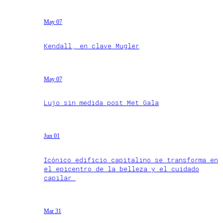
May 07
Kendall, en clave Mugler
May 07
Lujo sin medida post Met Gala
Jun 01
Icónico edificio capitalino se transforma en
el epicentro de la belleza y el cuidado
capilar
Mar 31