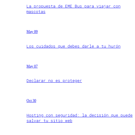
La propuesta de EME Bus para viajar con
mascotas
May 09
Los cuidados que debes darle a tu hurón
May 07
Declarar no es proteger
Oct 30
Hosting con seguridad: la decisión que puede
salvar tu sitio web