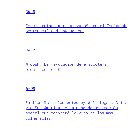
Dic 15
Entel destaca por octavo año en el Índice de
Sostenibilidad Dow Jones.
Dic 12
Whoosh: La revolución de e-scooters
eléctricos en Chile
Jun 25
Philips Smart Connected by WiZ llega a Chile
y a Sud América de la mano de una acción
social que mejorará la vida de los más
vulnerables