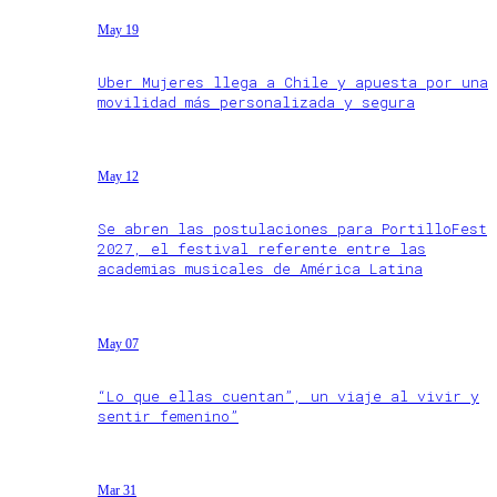
May 19
Uber Mujeres llega a Chile y apuesta por una
movilidad más personalizada y segura
May 12
Se abren las postulaciones para PortilloFest
2027, el festival referente entre las
academias musicales de América Latina
May 07
“Lo que ellas cuentan”, un viaje al vivir y
sentir femenino”
Mar 31