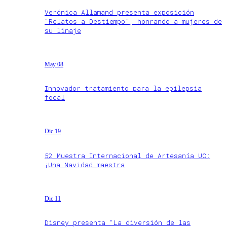
Verónica Allamand presenta exposición
“Relatos a Destiempo”, honrando a mujeres de
su linaje
May 08
Innovador tratamiento para la epilepsia
focal
Dic 19
52 Muestra Internacional de Artesanía UC:
¡Una Navidad maestra
Dic 11
Disney presenta “La diversión de las