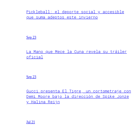
Pickleball: el deporte social y accesible
que suma adeptos este invierno
Sep 23
La Mano que Mece la Cuna revela su tráiler
oficial
Sep 23
Gucci presenta El Tigre, un cortometraje con
Demi Moore bajo la dirección de Spike Jonze
y Halina Reijn
Jul 21