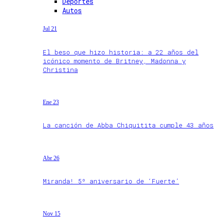
Deportes
Autos
Jul 21
El beso que hizo historia: a 22 años del
icónico momento de Britney, Madonna y
Christina
Ene 23
La canción de Abba Chiquitita cumple 43 años
Abr 26
Miranda! 5º aniversario de ‘Fuerte’
Nov 15