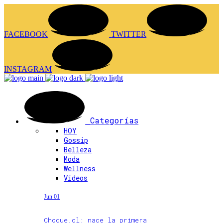
FACEBOOK
TWITTER
INSTAGRAM
Categorías
HOY
Gossip
Belleza
Moda
Wellness
Videos
Jun 01
Choque.cl: nace la primera