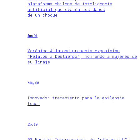
plataforma chilena de inteligencia
artificial que evalúa los daños
de un choque
Jun 01
Verónica Allamand presenta exposición
“Relatos a Destiempo”, honrando a mujeres de
su linaje
May 08
Innovador tratamiento para la epilepsia
focal
Dic 19
52 Muestra Internacional de Artesanía UC: