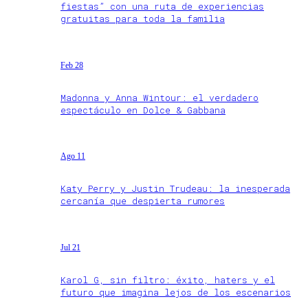
fiestas” con una ruta de experiencias
gratuitas para toda la familia
Feb 28
Madonna y Anna Wintour: el verdadero
espectáculo en Dolce & Gabbana
Ago 11
Katy Perry y Justin Trudeau: la inesperada
cercanía que despierta rumores
Jul 21
Karol G, sin filtro: éxito, haters y el
futuro que imagina lejos de los escenarios