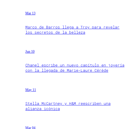
Mar 13
Marco de Barros llega a Troy para revelar
los secretos de la belleza
Jun 10
Chanel escribe un nuevo capítulo en joyería
con la llegada de Marie-Laure Cérède
May 11
Stella McCartney y H&M reescriben una
alianza icónica
Mar 04