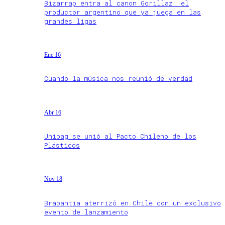
Bizarrap entra al canon Gorillaz: el
productor argentino que ya juega en las
grandes ligas
Ene 16
Cuando la música nos reunió de verdad
Abr 16
Unibag se unió al Pacto Chileno de los
Plásticos
Nov 18
Brabantia aterrizó en Chile con un exclusivo
evento de lanzamiento