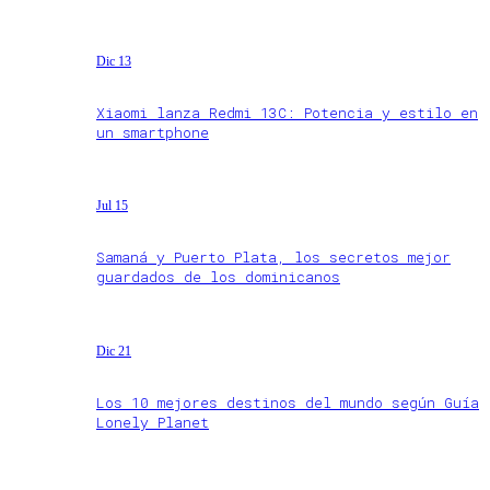
Dic 13
Xiaomi lanza Redmi 13C: Potencia y estilo en
un smartphone
Jul 15
Samaná y Puerto Plata, los secretos mejor
guardados de los dominicanos
Dic 21
Los 10 mejores destinos del mundo según Guía
Lonely Planet