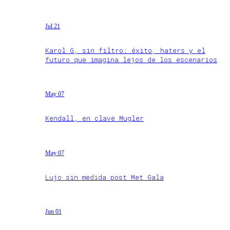
Jul 21
Karol G, sin filtro: éxito, haters y el
futuro que imagina lejos de los escenarios
May 07
Kendall, en clave Mugler
May 07
Lujo sin medida post Met Gala
Jun 01