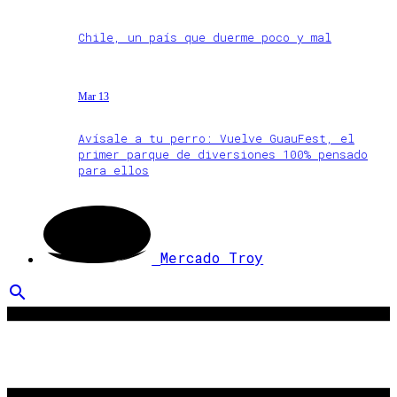
Chile, un país que duerme poco y mal
Mar 13
Avísale a tu perro: Vuelve GuauFest, el
primer parque de diversiones 100% pensado
para ellos
Mercado Troy
search