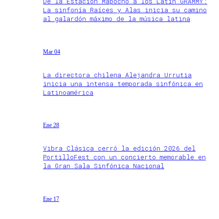
De la Estación Mapocho a los Latin GRAMMY:
La sinfonía Raíces y Alas inicia su camino
al galardón máximo de la música latina
Mar 04
La directora chilena Alejandra Urrutia
inicia una intensa temporada sinfónica en
Latinoamérica
Ene 28
Vibra Clásica cerró la edición 2026 del
PortilloFest con un concierto memorable en
la Gran Sala Sinfónica Nacional
Ene 17