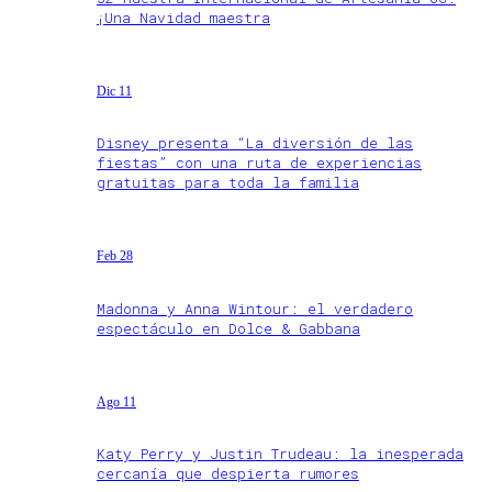
¡Una Navidad maestra
Dic 11
Disney presenta “La diversión de las
fiestas” con una ruta de experiencias
gratuitas para toda la familia
Feb 28
Madonna y Anna Wintour: el verdadero
espectáculo en Dolce & Gabbana
Ago 11
Katy Perry y Justin Trudeau: la inesperada
cercanía que despierta rumores