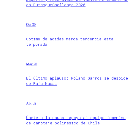
en FutangueChallenge 2026
Oct 30
Optime de adidas marca tendencia esta
temporada
May 26
El último aplauso: Roland Garros se despide
de Rafa Nadal
Abr 02
Únete a la causa! Apoya al equipo femenino
de canotaje polinésico de Chile