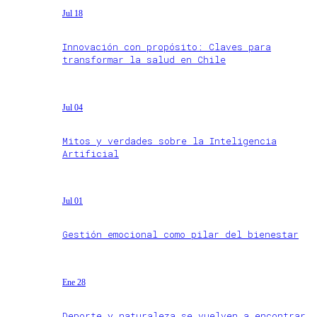
Jul 18
Innovación con propósito: Claves para
transformar la salud en Chile
Jul 04
Mitos y verdades sobre la Inteligencia
Artificial
Jul 01
Gestión emocional como pilar del bienestar
Ene 28
Deporte y naturaleza se vuelven a encontrar