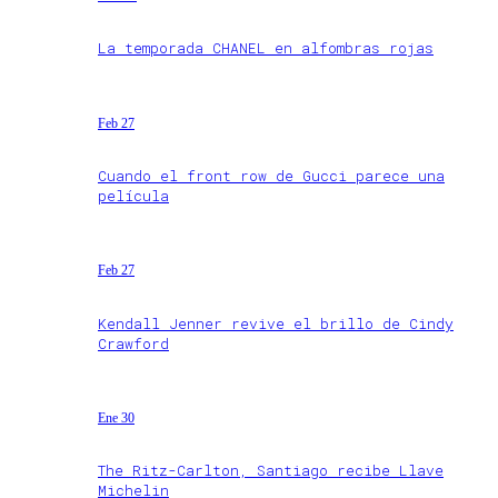
La temporada CHANEL en alfombras rojas
Feb 27
Cuando el front row de Gucci parece una
película
Feb 27
Kendall Jenner revive el brillo de Cindy
Crawford
Ene 30
The Ritz-Carlton, Santiago recibe Llave
Michelin