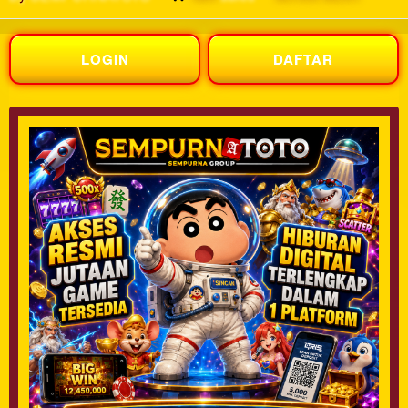
LOGIN
DAFTAR