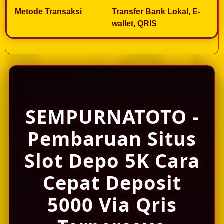
s
Metode Transaksi
Transfer Bank Lokal, E-
e
wallet, QRIS
d
e
t
a
i
l
s
SEMPURNATOTO -
Pembaruan Situs
Slot Depo 5K Cara
Cepat Deposit
5000 Via Qris