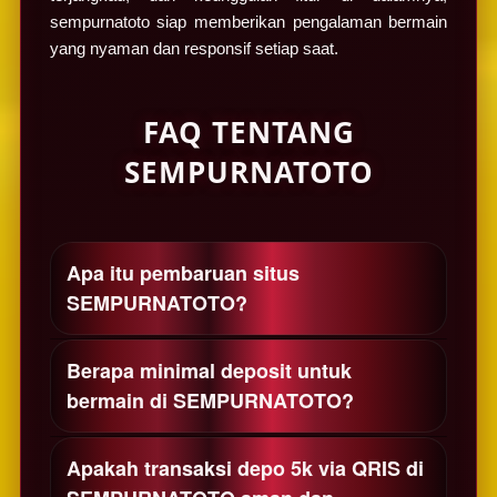
sempurnatoto siap memberikan pengalaman bermain
yang nyaman dan responsif setiap saat.
FAQ TENTANG
SEMPURNATOTO
Apa itu pembaruan situs
SEMPURNATOTO?
SEMPURNATOTO hadirkan pembaruan
Berapa minimal deposit untuk
situs slot depo 5k berikan metode cepat
bermain di SEMPURNATOTO?
transaksi lewat scan QRIS deposit 5000
dengan dukungan pola putaran games
Minimal transaksi di platform ini sangat
Apakah transaksi depo 5k via QRIS di
mudah raih kemenangan. Pembaruan ini
terjangkau, yaitu melalui fitur slot deposit