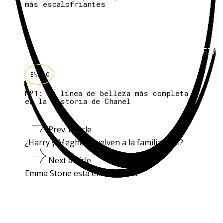
más escalofriantes
BELLEZA
ENE 10
Nº1: la línea de belleza más completa
en la historia de Chanel
Prev. article
¿Harry y Meghan vuelven a la familia Real?
Next article
Emma Stone está embarazada