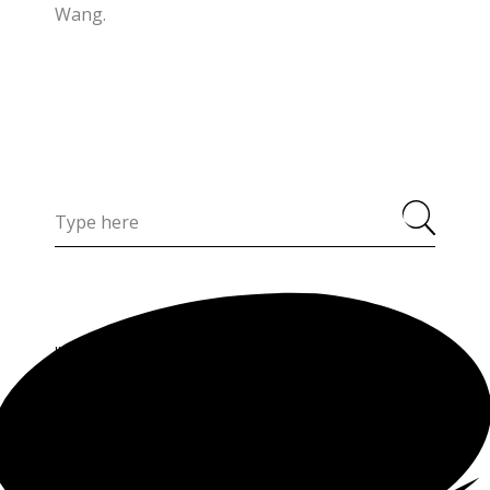
Wang.
Search
for:
JUN 10
Chanel escribe un nuevo capítulo en joyería
con la llegada de Marie-Laure Cérède
JUN 01