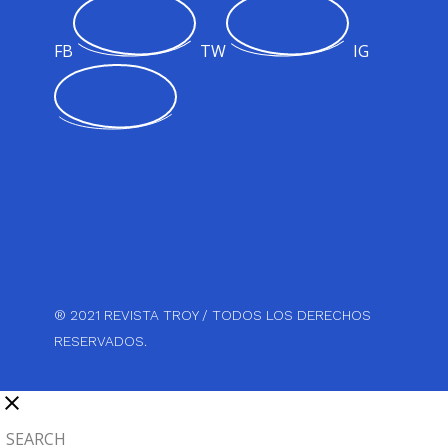
FB
TW
IG
® 2021 REVISTA TROY / TODOS LOS DERECHOS
RESERVADOS.
clear