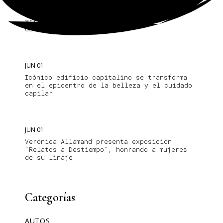
Choque.cl: nace la primera
plataforma chilena de inteligencia
artificial que evalúa los daños
de un choque
JUN 01
Icónico edificio capitalino se transforma
en el epicentro de la belleza y el cuidado
capilar
JUN 01
Verónica Allamand presenta exposición
“Relatos a Destiempo”, honrando a mujeres
de su linaje
Categorías
AUTOS