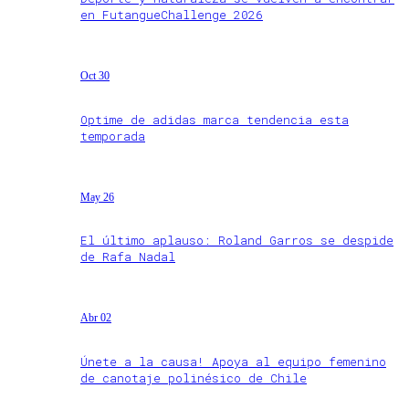
en FutangueChallenge 2026
Oct 30
Optime de adidas marca tendencia esta
temporada
May 26
El último aplauso: Roland Garros se despide
de Rafa Nadal
Abr 02
Únete a la causa! Apoya al equipo femenino
de canotaje polinésico de Chile