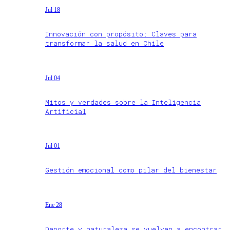
Jul 18
Innovación con propósito: Claves para
transformar la salud en Chile
Jul 04
Mitos y verdades sobre la Inteligencia
Artificial
Jul 01
Gestión emocional como pilar del bienestar
Ene 28
Deporte y naturaleza se vuelven a encontrar