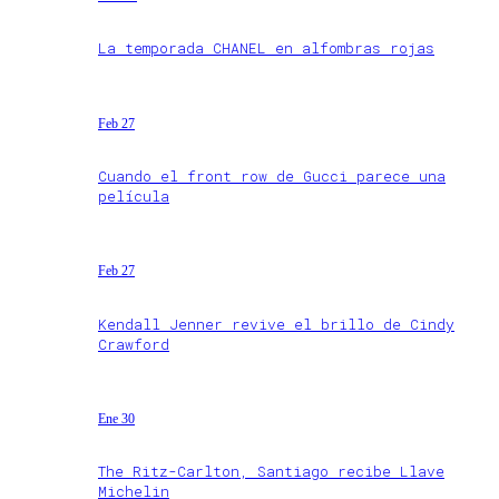
La temporada CHANEL en alfombras rojas
Feb 27
Cuando el front row de Gucci parece una
película
Feb 27
Kendall Jenner revive el brillo de Cindy
Crawford
Ene 30
The Ritz-Carlton, Santiago recibe Llave
Michelin