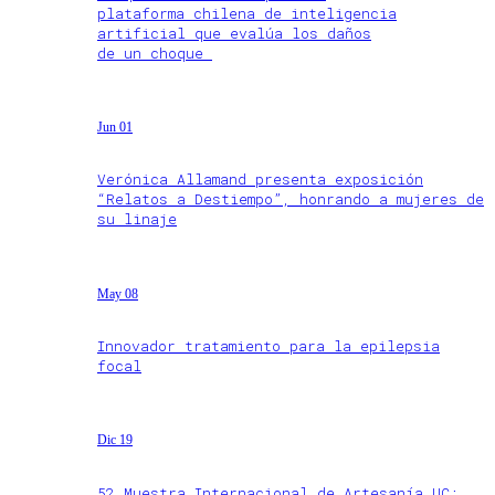
plataforma chilena de inteligencia
artificial que evalúa los daños
de un choque
Jun 01
Verónica Allamand presenta exposición
“Relatos a Destiempo”, honrando a mujeres de
su linaje
May 08
Innovador tratamiento para la epilepsia
focal
Dic 19
52 Muestra Internacional de Artesanía UC: