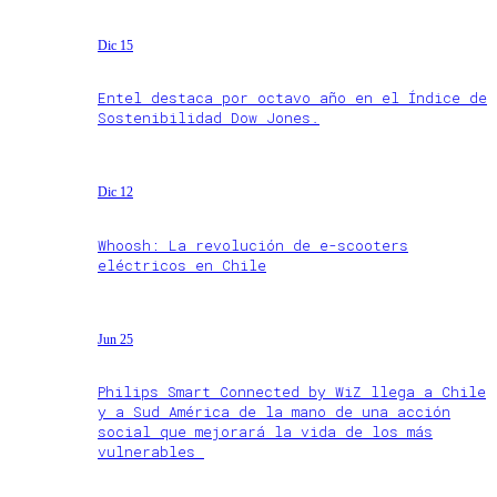
Dic 15
Entel destaca por octavo año en el Índice de
Sostenibilidad Dow Jones.
Dic 12
Whoosh: La revolución de e-scooters
eléctricos en Chile
Jun 25
Philips Smart Connected by WiZ llega a Chile
y a Sud América de la mano de una acción
social que mejorará la vida de los más
vulnerables