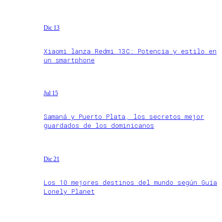
Dic 13
Xiaomi lanza Redmi 13C: Potencia y estilo en
un smartphone
Jul 15
Samaná y Puerto Plata, los secretos mejor
guardados de los dominicanos
Dic 21
Los 10 mejores destinos del mundo según Guía
Lonely Planet