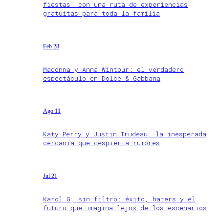
fiestas” con una ruta de experiencias
gratuitas para toda la familia
Feb 28
Madonna y Anna Wintour: el verdadero
espectáculo en Dolce & Gabbana
Ago 11
Katy Perry y Justin Trudeau: la inesperada
cercanía que despierta rumores
Jul 21
Karol G, sin filtro: éxito, haters y el
futuro que imagina lejos de los escenarios