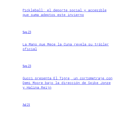
Pickleball: el deporte social y accesible
que suma adeptos este invierno
Sep 23
La Mano que Mece la Cuna revela su tráiler
oficial
Sep 23
Gucci presenta El Tigre, un cortometraje con
Demi Moore bajo la dirección de Spike Jonze
y Halina Reijn
Jul 21