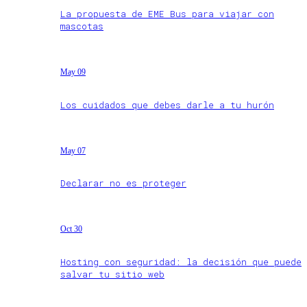
La propuesta de EME Bus para viajar con
mascotas
May 09
Los cuidados que debes darle a tu hurón
May 07
Declarar no es proteger
Oct 30
Hosting con seguridad: la decisión que puede
salvar tu sitio web