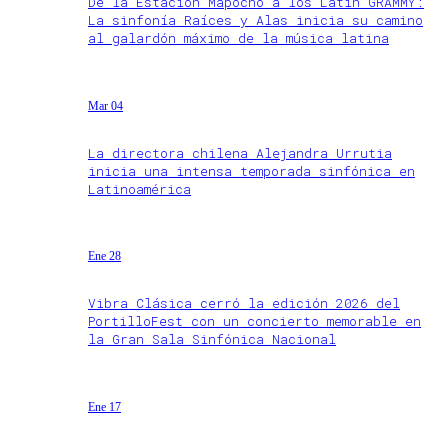
De la Estación Mapocho a los Latin GRAMMY:
La sinfonía Raíces y Alas inicia su camino
al galardón máximo de la música latina
Mar 04
La directora chilena Alejandra Urrutia
inicia una intensa temporada sinfónica en
Latinoamérica
Ene 28
Vibra Clásica cerró la edición 2026 del
PortilloFest con un concierto memorable en
la Gran Sala Sinfónica Nacional
Ene 17