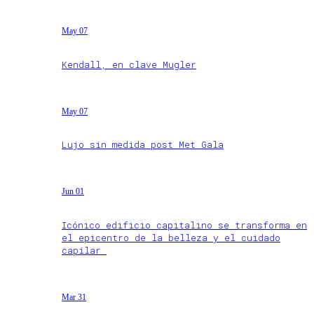
May 07
Kendall, en clave Mugler
May 07
Lujo sin medida post Met Gala
Jun 01
Icónico edificio capitalino se transforma en
el epicentro de la belleza y el cuidado
capilar
Mar 31