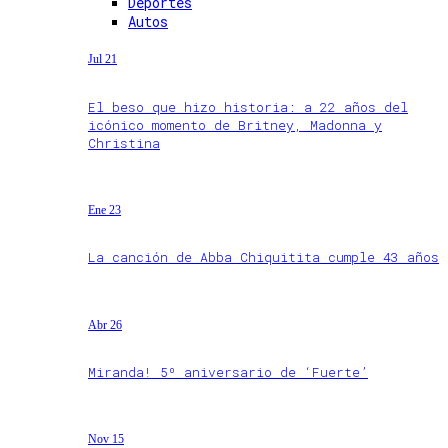
Deportes
Autos
Jul 21
El beso que hizo historia: a 22 años del
icónico momento de Britney, Madonna y
Christina
Ene 23
La canción de Abba Chiquitita cumple 43 años
Abr 26
Miranda! 5º aniversario de ‘Fuerte’
Nov 15