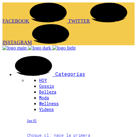
FACEBOOK
TWITTER
INSTAGRAM
Categorías
HOY
Gossip
Belleza
Moda
Wellness
Videos
Jun 01
Choque.cl: nace la primera