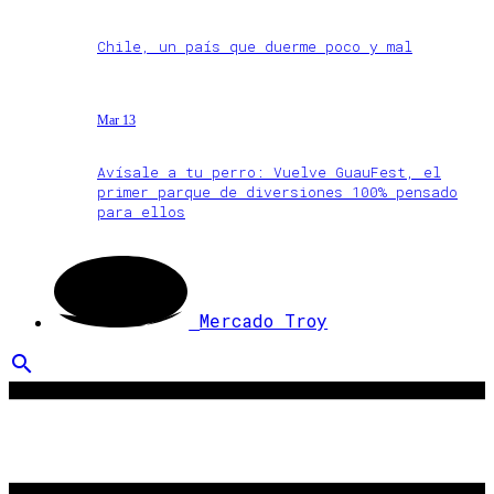
Chile, un país que duerme poco y mal
Mar 13
Avísale a tu perro: Vuelve GuauFest, el
primer parque de diversiones 100% pensado
para ellos
Mercado Troy
search