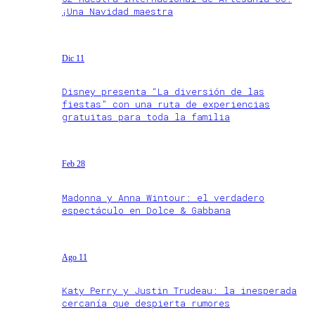
¡Una Navidad maestra
Dic 11
Disney presenta “La diversión de las
fiestas” con una ruta de experiencias
gratuitas para toda la familia
Feb 28
Madonna y Anna Wintour: el verdadero
espectáculo en Dolce & Gabbana
Ago 11
Katy Perry y Justin Trudeau: la inesperada
cercanía que despierta rumores