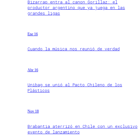
Bizarrap entra al canon Gorillaz: el
productor argentino que ya juega en las
grandes ligas
Ene 16
Cuando la música nos reunió de verdad
Abr 16
Unibag se unió al Pacto Chileno de los
Plásticos
Nov 18
Brabantia aterrizó en Chile con un exclusivo
evento de lanzamiento