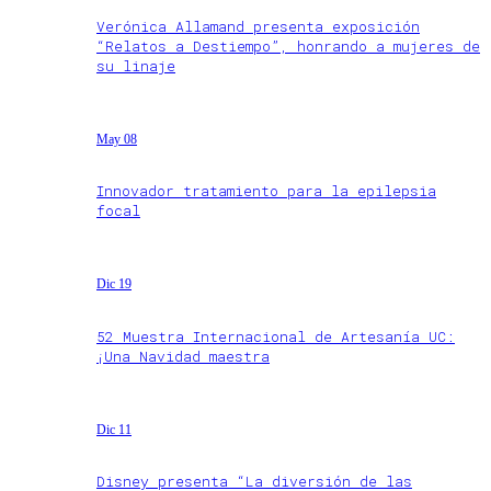
Verónica Allamand presenta exposición
“Relatos a Destiempo”, honrando a mujeres de
su linaje
May 08
Innovador tratamiento para la epilepsia
focal
Dic 19
52 Muestra Internacional de Artesanía UC:
¡Una Navidad maestra
Dic 11
Disney presenta “La diversión de las