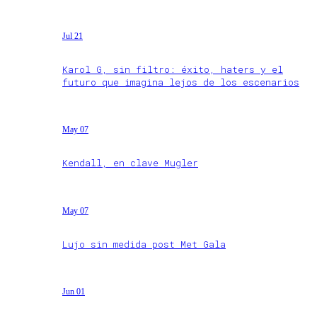
Jul 21
Karol G, sin filtro: éxito, haters y el
futuro que imagina lejos de los escenarios
May 07
Kendall, en clave Mugler
May 07
Lujo sin medida post Met Gala
Jun 01