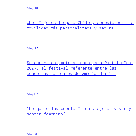
May 19
Uber Mujeres llega a Chile y apuesta por una
movilidad más personalizada y segura
May 12
Se abren las postulaciones para PortilloFest
2027, el festival referente entre las
academias musicales de América Latina
May 07
“Lo que ellas cuentan”, un viaje al vivir y
sentir femenino”
Mar 31