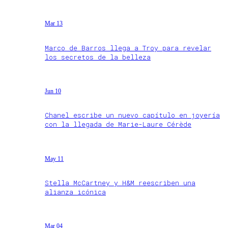
Mar 13
Marco de Barros llega a Troy para revelar
los secretos de la belleza
Jun 10
Chanel escribe un nuevo capítulo en joyería
con la llegada de Marie-Laure Cérède
May 11
Stella McCartney y H&M reescriben una
alianza icónica
Mar 04