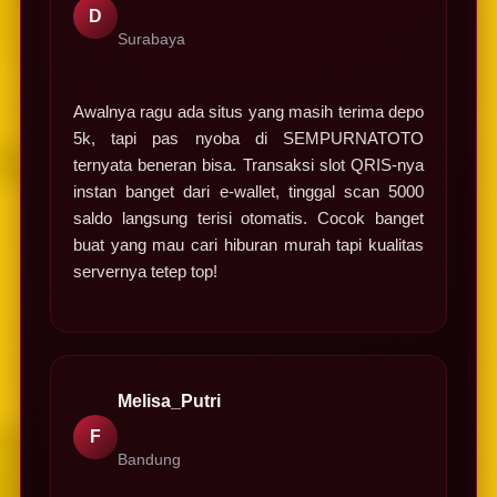
D
Surabaya
Awalnya ragu ada situs yang masih terima depo
5k, tapi pas nyoba di SEMPURNATOTO
ternyata beneran bisa. Transaksi slot QRIS-nya
instan banget dari e-wallet, tinggal scan 5000
saldo langsung terisi otomatis. Cocok banget
buat yang mau cari hiburan murah tapi kualitas
servernya tetep top!
Melisa_Putri
F
Bandung