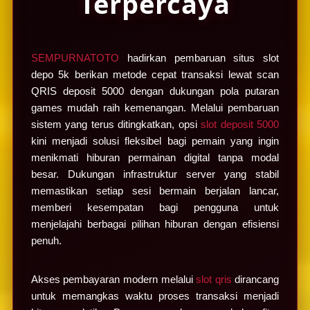
Terpercaya
SEMPURNATOTO
hadirkan pembaruan situs slot
depo 5k berikan metode cepat transaksi lewat scan
QRIS deposit 5000 dengan dukungan pola putaran
games mudah raih kemenangan. Melalui pembaruan
sistem yang terus ditingkatkan, opsi
slot deposit 5000
kini menjadi solusi fleksibel bagi pemain yang ingin
menikmati hiburan permainan digital tanpa modal
besar. Dukungan infrastruktur server yang stabil
memastikan setiap sesi bermain berjalan lancar,
memberi kesempatan bagi pengguna untuk
menjelajahi berbagai pilihan hiburan dengan efisiensi
penuh.
Akses pembayaran modern melalui
slot qris
dirancang
untuk memangkas waktu proses transaksi menjadi