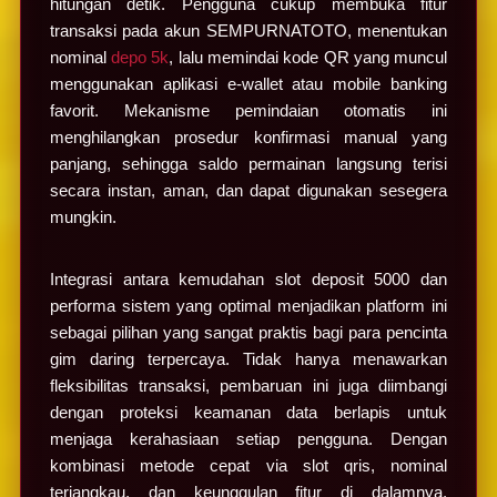
hitungan detik. Pengguna cukup membuka fitur
transaksi pada akun SEMPURNATOTO, menentukan
nominal
depo 5k
, lalu memindai kode QR yang muncul
menggunakan aplikasi e-wallet atau mobile banking
favorit. Mekanisme pemindaian otomatis ini
menghilangkan prosedur konfirmasi manual yang
panjang, sehingga saldo permainan langsung terisi
secara instan, aman, dan dapat digunakan sesegera
mungkin.
Integrasi antara kemudahan slot deposit 5000 dan
performa sistem yang optimal menjadikan platform ini
sebagai pilihan yang sangat praktis bagi para pencinta
gim daring terpercaya. Tidak hanya menawarkan
fleksibilitas transaksi, pembaruan ini juga diimbangi
dengan proteksi keamanan data berlapis untuk
menjaga kerahasiaan setiap pengguna. Dengan
kombinasi metode cepat via slot qris, nominal
terjangkau, dan keunggulan fitur di dalamnya,