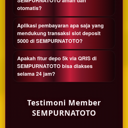
SEMPURNATOTO aman dan
dirancang untuk memberikan kemudahan
5000. Opsi depo 5k ini memungkinkan
otomatis?
akses, kestabilan server, dan kecepatan
Anda untuk langsung menikmati seluruh
transaksi bagi seluruh pengguna.
permainan favorit tanpa perlu
Sangat aman. Setiap transaksi slot QRIS
Aplikasi pembayaran apa saja yang
mengeluarkan modal besar.
diproses secara otomatis oleh sistem
mendukung transaksi slot deposit
tanpa perlu konfirmasi manual yang
5000 di SEMPURNATOTO?
memakan waktu. Selain itu,
SEMPURNATOTO menerapkan sistem
Fitur slot QRIS pada layanan depo 5k
Apakah fitur depo 5k via QRIS di
proteksi enkripsi berlapis untuk menjamin
SEMPURNATOTO mendukung hampir
SEMPURNATOTO bisa diakses
kerahasiaan dan keamanan data setiap
seluruh metode pembayaran digital di
selama 24 jam?
pengguna.
Indonesia, mulai dari e-wallet populer
seperti DANA, OVO, GoPay, dan LinkAja,
Ya, layanan slot deposit 5000 melalui
hingga seluruh aplikasi mobile banking
metode slot QRIS di SEMPURNATOTO
Testimoni Member
yang memiliki fitur pemindai QRIS.
beroperasi penuh selama 24 jam non-stop
setiap hari. Hal ini memungkinkan
SEMPURNATOTO
pengguna untuk melakukan pengisian
saldo depo 5k secara instan dan fleksibel