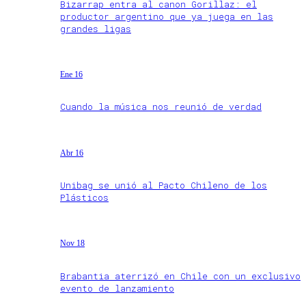
Bizarrap entra al canon Gorillaz: el
productor argentino que ya juega en las
grandes ligas
Ene 16
Cuando la música nos reunió de verdad
Abr 16
Unibag se unió al Pacto Chileno de los
Plásticos
Nov 18
Brabantia aterrizó en Chile con un exclusivo
evento de lanzamiento