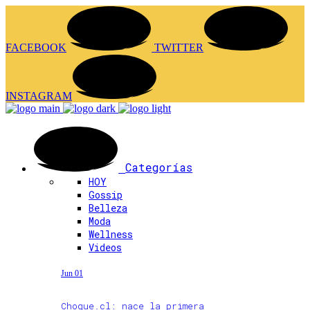
FACEBOOK
TWITTER
INSTAGRAM
Categorías
HOY
Gossip
Belleza
Moda
Wellness
Videos
Jun 01
Choque.cl: nace la primera