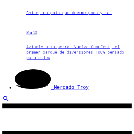
Chile, un país que duerme poco y mal
Mar 13
Avísale a tu perro: Vuelve GuauFest, el
primer parque de diversiones 100% pensado
para ellos
Mercado Troy
search