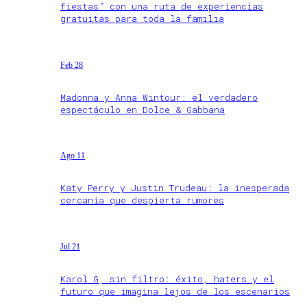
fiestas” con una ruta de experiencias
gratuitas para toda la familia
Feb 28
Madonna y Anna Wintour: el verdadero
espectáculo en Dolce & Gabbana
Ago 11
Katy Perry y Justin Trudeau: la inesperada
cercanía que despierta rumores
Jul 21
Karol G, sin filtro: éxito, haters y el
futuro que imagina lejos de los escenarios