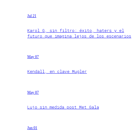
Jul 21
Karol G, sin filtro: éxito, haters y el
futuro que imagina lejos de los escenarios
May 07
Kendall, en clave Mugler
May 07
Lujo sin medida post Met Gala
Jun 01