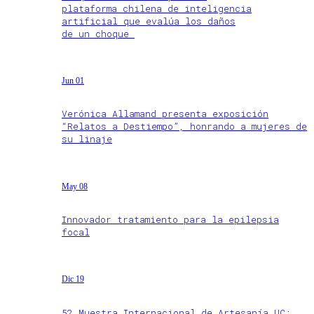
plataforma chilena de inteligencia
artificial que evalúa los daños
de un choque
Jun 01
Verónica Allamand presenta exposición
“Relatos a Destiempo”, honrando a mujeres de
su linaje
May 08
Innovador tratamiento para la epilepsia
focal
Dic 19
52 Muestra Internacional de Artesanía UC: