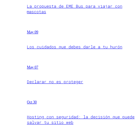
La propuesta de EME Bus para viajar con
mascotas
May 09
Los cuidados que debes darle a tu hurón
May 07
Declarar no es proteger
Oct 30
Hosting con seguridad: la decisión que puede
salvar tu sitio web