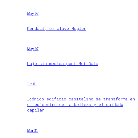
May 07
Kendall, en clave Mugler
May 07
Lujo sin medida post Met Gala
Jun 01
Icónico edificio capitalino se transforma en
el epicentro de la belleza y el cuidado
capilar
Mar 31