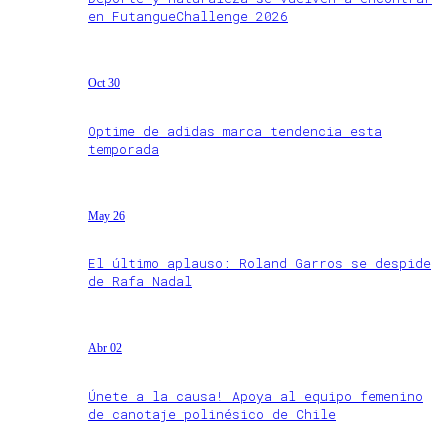
en FutangueChallenge 2026
Oct 30
Optime de adidas marca tendencia esta
temporada
May 26
El último aplauso: Roland Garros se despide
de Rafa Nadal
Abr 02
Únete a la causa! Apoya al equipo femenino
de canotaje polinésico de Chile