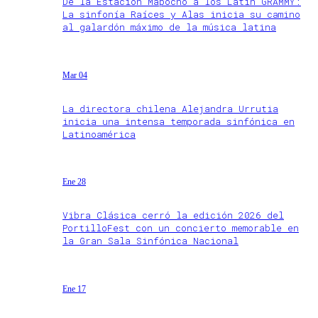
De la Estación Mapocho a los Latin GRAMMY:
La sinfonía Raíces y Alas inicia su camino
al galardón máximo de la música latina
Mar 04
La directora chilena Alejandra Urrutia
inicia una intensa temporada sinfónica en
Latinoamérica
Ene 28
Vibra Clásica cerró la edición 2026 del
PortilloFest con un concierto memorable en
la Gran Sala Sinfónica Nacional
Ene 17