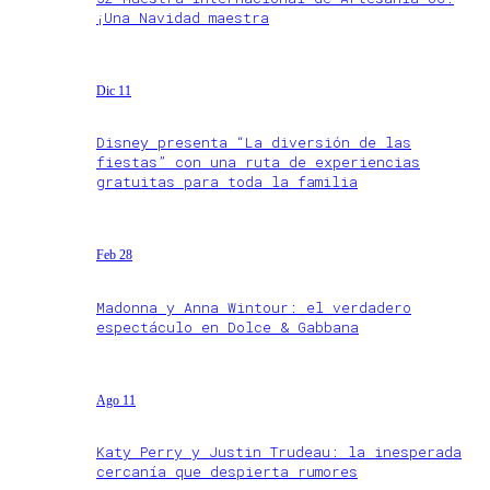
¡Una Navidad maestra
Dic 11
Disney presenta “La diversión de las
fiestas” con una ruta de experiencias
gratuitas para toda la familia
Feb 28
Madonna y Anna Wintour: el verdadero
espectáculo en Dolce & Gabbana
Ago 11
Katy Perry y Justin Trudeau: la inesperada
cercanía que despierta rumores