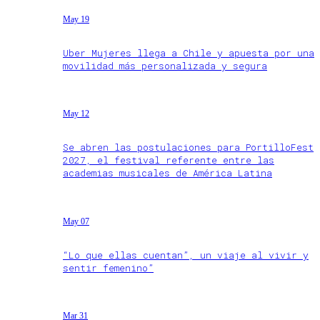
May 19
Uber Mujeres llega a Chile y apuesta por una
movilidad más personalizada y segura
May 12
Se abren las postulaciones para PortilloFest
2027, el festival referente entre las
academias musicales de América Latina
May 07
“Lo que ellas cuentan”, un viaje al vivir y
sentir femenino”
Mar 31