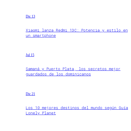
Dic 13
Xiaomi lanza Redmi 13C: Potencia y estilo en
un smartphone
Jul 15
Samaná y Puerto Plata, los secretos mejor
guardados de los dominicanos
Dic 21
Los 10 mejores destinos del mundo según Guía
Lonely Planet