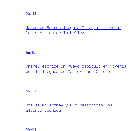
Mar 13
Marco de Barros llega a Troy para revelar
los secretos de la belleza
Jun 10
Chanel escribe un nuevo capítulo en joyería
con la llegada de Marie-Laure Cérède
May 11
Stella McCartney y H&M reescriben una
alianza icónica
Mar 04