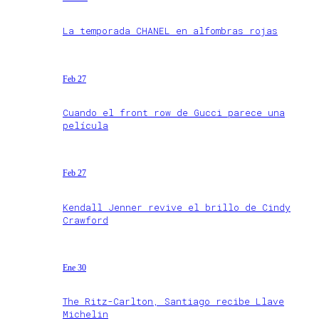
La temporada CHANEL en alfombras rojas
Feb 27
Cuando el front row de Gucci parece una
película
Feb 27
Kendall Jenner revive el brillo de Cindy
Crawford
Ene 30
The Ritz-Carlton, Santiago recibe Llave
Michelin