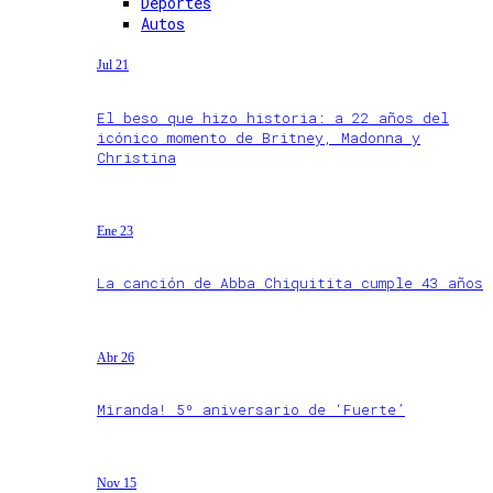
Deportes
Autos
Jul 21
El beso que hizo historia: a 22 años del
icónico momento de Britney, Madonna y
Christina
Ene 23
La canción de Abba Chiquitita cumple 43 años
Abr 26
Miranda! 5º aniversario de ‘Fuerte’
Nov 15