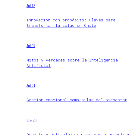
Jul 18
Innovación con propósito: Claves para
transformar la salud en Chile
Jul 04
Mitos y verdades sobre la Inteligencia
Artificial
Jul 01
Gestión emocional como pilar del bienestar
Ene 28
Deporte y naturaleza se vuelven a encontrar