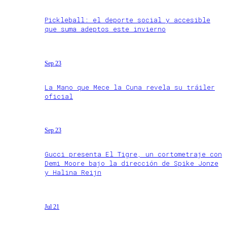
Pickleball: el deporte social y accesible
que suma adeptos este invierno
Sep 23
La Mano que Mece la Cuna revela su tráiler
oficial
Sep 23
Gucci presenta El Tigre, un cortometraje con
Demi Moore bajo la dirección de Spike Jonze
y Halina Reijn
Jul 21