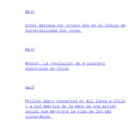
Dic 15
Entel destaca por octavo año en el Índice de
Sostenibilidad Dow Jones.
Dic 12
Whoosh: La revolución de e-scooters
eléctricos en Chile
Jun 25
Philips Smart Connected by WiZ llega a Chile
y a Sud América de la mano de una acción
social que mejorará la vida de los más
vulnerables