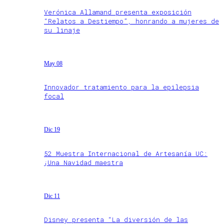
Verónica Allamand presenta exposición
“Relatos a Destiempo”, honrando a mujeres de
su linaje
May 08
Innovador tratamiento para la epilepsia
focal
Dic 19
52 Muestra Internacional de Artesanía UC:
¡Una Navidad maestra
Dic 11
Disney presenta “La diversión de las