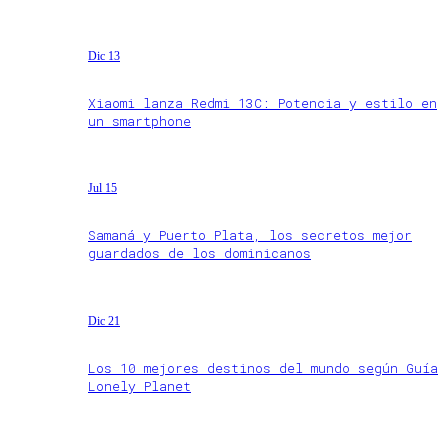
Dic 13
Xiaomi lanza Redmi 13C: Potencia y estilo en
un smartphone
Jul 15
Samaná y Puerto Plata, los secretos mejor
guardados de los dominicanos
Dic 21
Los 10 mejores destinos del mundo según Guía
Lonely Planet