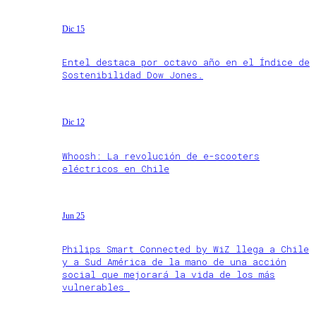
Dic 15
Entel destaca por octavo año en el Índice de
Sostenibilidad Dow Jones.
Dic 12
Whoosh: La revolución de e-scooters
eléctricos en Chile
Jun 25
Philips Smart Connected by WiZ llega a Chile
y a Sud América de la mano de una acción
social que mejorará la vida de los más
vulnerables