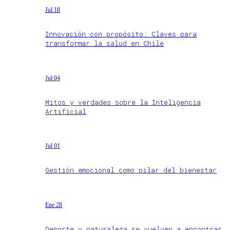
Jul 18
Innovación con propósito: Claves para
transformar la salud en Chile
Jul 04
Mitos y verdades sobre la Inteligencia
Artificial
Jul 01
Gestión emocional como pilar del bienestar
Ene 28
Deporte y naturaleza se vuelven a encontrar