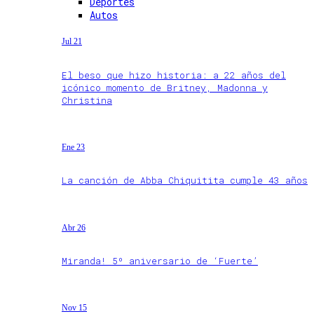
Deportes
Autos
Jul 21
El beso que hizo historia: a 22 años del
icónico momento de Britney, Madonna y
Christina
Ene 23
La canción de Abba Chiquitita cumple 43 años
Abr 26
Miranda! 5º aniversario de ‘Fuerte’
Nov 15