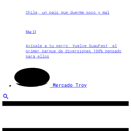
Chile, un país que duerme poco y mal
Mar 13
Avísale a tu perro: Vuelve GuauFest, el
primer parque de diversiones 100% pensado
para ellos
Mercado Troy
search