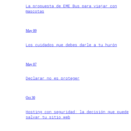
La propuesta de EME Bus para viajar con
mascotas
May 09
Los cuidados que debes darle a tu hurón
May 07
Declarar no es proteger
Oct 30
Hosting con seguridad: la decisión que puede
salvar tu sitio web