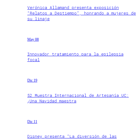
Verónica Allamand presenta exposición
“Relatos a Destiempo”, honrando a mujeres de
su linaje
May 08
Innovador tratamiento para la epilepsia
focal
Dic 19
52 Muestra Internacional de Artesanía UC:
¡Una Navidad maestra
Dic 11
Disney presenta “La diversión de las