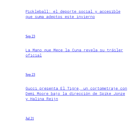
Pickleball: el deporte social y accesible
que suma adeptos este invierno
Sep 23
La Mano que Mece la Cuna revela su tráiler
oficial
Sep 23
Gucci presenta El Tigre, un cortometraje con
Demi Moore bajo la dirección de Spike Jonze
y Halina Reijn
Jul 21