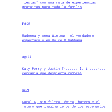
fiestas” con una ruta de experiencias
gratuitas para toda la familia
Feb 28
Madonna y Anna Wintour: el verdadero
espectáculo en Dolce & Gabbana
Ago 11
Katy Perry y Justin Trudeau: la inesperada
cercanía que despierta rumores
Jul 21
Karol G, sin filtro: éxito, haters y el
futuro que imagina lejos de los escenarios