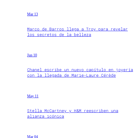
Mar 13
Marco de Barros llega a Troy para revelar
los secretos de la belleza
Jun 10
Chanel escribe un nuevo capítulo en joyería
con la llegada de Marie-Laure Cérède
May 11
Stella McCartney y H&M reescriben una
alianza icónica
Mar 04