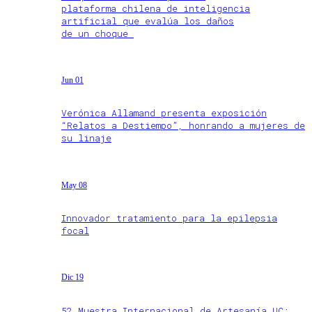
plataforma chilena de inteligencia
artificial que evalúa los daños
de un choque
Jun 01
Verónica Allamand presenta exposición
“Relatos a Destiempo”, honrando a mujeres de
su linaje
May 08
Innovador tratamiento para la epilepsia
focal
Dic 19
52 Muestra Internacional de Artesanía UC: