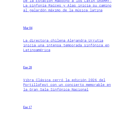
De la Estación Mapocho a los Latin GRAMMY:
La sinfonía Raíces y Alas inicia su camino
al galardón máximo de la música latina
Mar 04
La directora chilena Alejandra Urrutia
inicia una intensa temporada sinfónica en
Latinoamérica
Ene 28
Vibra Clásica cerró la edición 2026 del
PortilloFest con un concierto memorable en
la Gran Sala Sinfónica Nacional
Ene 17