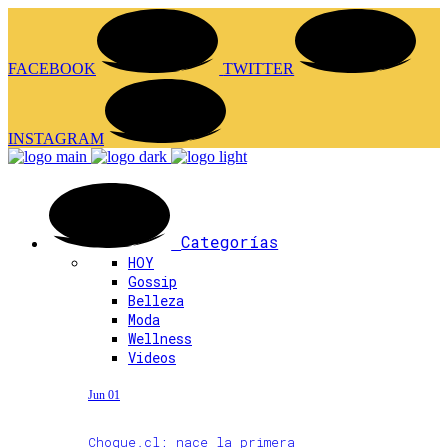
FACEBOOK
TWITTER
INSTAGRAM
Categorías
HOY
Gossip
Belleza
Moda
Wellness
Videos
Jun 01
Choque.cl: nace la primera