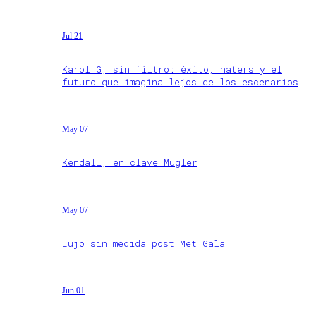
Jul 21
Karol G, sin filtro: éxito, haters y el
futuro que imagina lejos de los escenarios
May 07
Kendall, en clave Mugler
May 07
Lujo sin medida post Met Gala
Jun 01