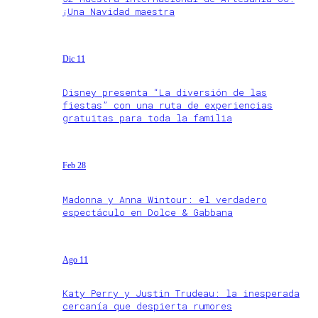
¡Una Navidad maestra
Dic 11
Disney presenta “La diversión de las
fiestas” con una ruta de experiencias
gratuitas para toda la familia
Feb 28
Madonna y Anna Wintour: el verdadero
espectáculo en Dolce & Gabbana
Ago 11
Katy Perry y Justin Trudeau: la inesperada
cercanía que despierta rumores