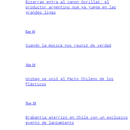
Bizarrap entra al canon Gorillaz: el
productor argentino que ya juega en las
grandes ligas
Ene 16
Cuando la música nos reunió de verdad
Abr 16
Unibag se unió al Pacto Chileno de los
Plásticos
Nov 18
Brabantia aterrizó en Chile con un exclusivo
evento de lanzamiento