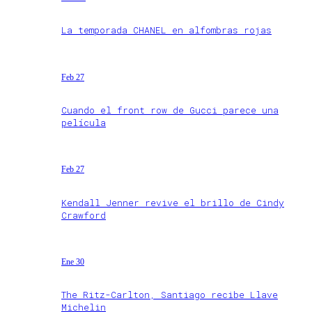
La temporada CHANEL en alfombras rojas
Feb 27
Cuando el front row de Gucci parece una
película
Feb 27
Kendall Jenner revive el brillo de Cindy
Crawford
Ene 30
The Ritz-Carlton, Santiago recibe Llave
Michelin