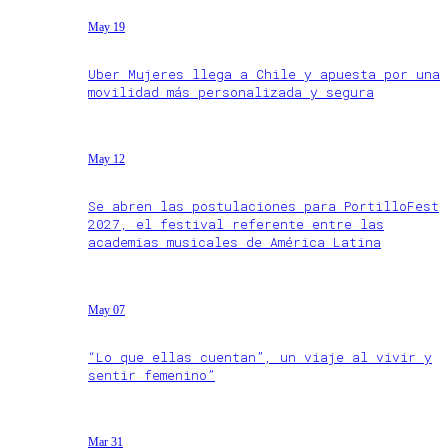
May 19
Uber Mujeres llega a Chile y apuesta por una
movilidad más personalizada y segura
May 12
Se abren las postulaciones para PortilloFest
2027, el festival referente entre las
academias musicales de América Latina
May 07
“Lo que ellas cuentan”, un viaje al vivir y
sentir femenino”
Mar 31