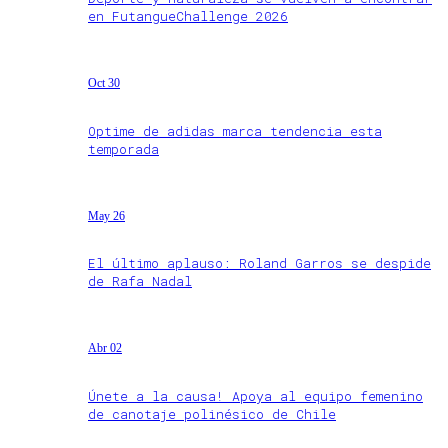
en FutangueChallenge 2026
Oct 30
Optime de adidas marca tendencia esta
temporada
May 26
El último aplauso: Roland Garros se despide
de Rafa Nadal
Abr 02
Únete a la causa! Apoya al equipo femenino
de canotaje polinésico de Chile