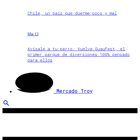
Chile, un país que duerme poco y mal
Mar 13
Avísale a tu perro: Vuelve GuauFest, el
primer parque de diversiones 100% pensado
para ellos
Mercado Troy
search