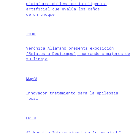
plataforma chilena de inteligencia
artificial que evalúa los daños
de un choque
Jun 01
Verónica Allamand presenta exposición
“Relatos a Destiempo”, honrando a mujeres de
su linaje
May 08
Innovador tratamiento para la epilepsia
focal
Dic 19
52 Muestra Internacional de Artesanía UC: