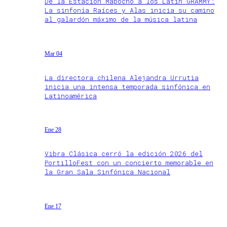
De la Estación Mapocho a los Latin GRAMMY:
La sinfonía Raíces y Alas inicia su camino
al galardón máximo de la música latina
Mar 04
La directora chilena Alejandra Urrutia
inicia una intensa temporada sinfónica en
Latinoamérica
Ene 28
Vibra Clásica cerró la edición 2026 del
PortilloFest con un concierto memorable en
la Gran Sala Sinfónica Nacional
Ene 17