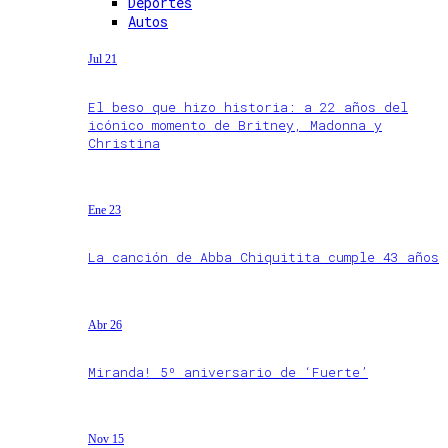
Deportes
Autos
Jul 21
El beso que hizo historia: a 22 años del
icónico momento de Britney, Madonna y
Christina
Ene 23
La canción de Abba Chiquitita cumple 43 años
Abr 26
Miranda! 5º aniversario de ‘Fuerte’
Nov 15