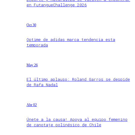
en FutangueChallenge 2026
Oct 30
Optime de adidas marca tendencia esta
temporada
May 26
El último aplauso: Roland Garros se despide
de Rafa Nadal
Abr 02
Únete a la causa! Apoya al equipo femenino
de canotaje polinésico de Chile