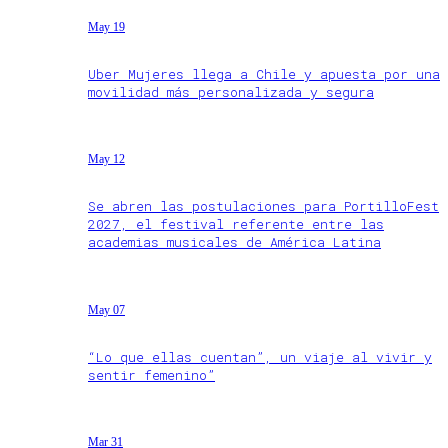
May 19
Uber Mujeres llega a Chile y apuesta por una
movilidad más personalizada y segura
May 12
Se abren las postulaciones para PortilloFest
2027, el festival referente entre las
academias musicales de América Latina
May 07
“Lo que ellas cuentan”, un viaje al vivir y
sentir femenino”
Mar 31