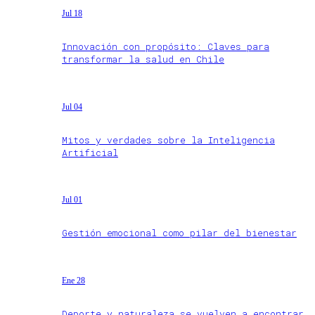
Jul 18
Innovación con propósito: Claves para
transformar la salud en Chile
Jul 04
Mitos y verdades sobre la Inteligencia
Artificial
Jul 01
Gestión emocional como pilar del bienestar
Ene 28
Deporte y naturaleza se vuelven a encontrar