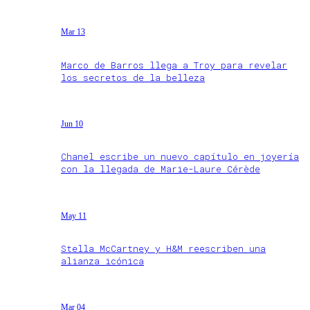
Mar 13
Marco de Barros llega a Troy para revelar
los secretos de la belleza
Jun 10
Chanel escribe un nuevo capítulo en joyería
con la llegada de Marie-Laure Cérède
May 11
Stella McCartney y H&M reescriben una
alianza icónica
Mar 04