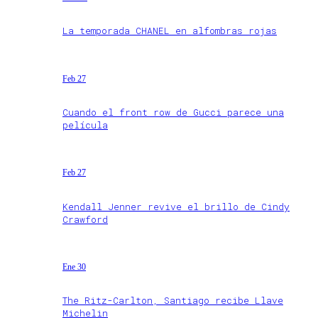
La temporada CHANEL en alfombras rojas
Feb 27
Cuando el front row de Gucci parece una
película
Feb 27
Kendall Jenner revive el brillo de Cindy
Crawford
Ene 30
The Ritz-Carlton, Santiago recibe Llave
Michelin