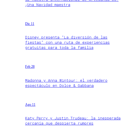
¡Una Navidad maestra
Dic 11
Disney presenta “La diversión de las
fiestas” con una ruta de experiencias
gratuitas para toda la familia
Feb 28
Madonna y Anna Wintour: el verdadero
espectáculo en Dolce & Gabbana
Ago 11
Katy Perry y Justin Trudeau: la inesperada
cercanía que despierta rumores