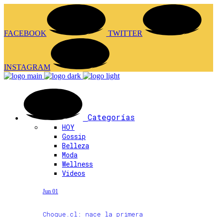
FACEBOOK
TWITTER
INSTAGRAM
Categorías
HOY
Gossip
Belleza
Moda
Wellness
Videos
Jun 01
Choque.cl: nace la primera