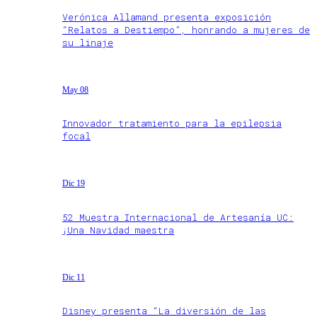
Verónica Allamand presenta exposición
“Relatos a Destiempo”, honrando a mujeres de
su linaje
May 08
Innovador tratamiento para la epilepsia
focal
Dic 19
52 Muestra Internacional de Artesanía UC:
¡Una Navidad maestra
Dic 11
Disney presenta “La diversión de las