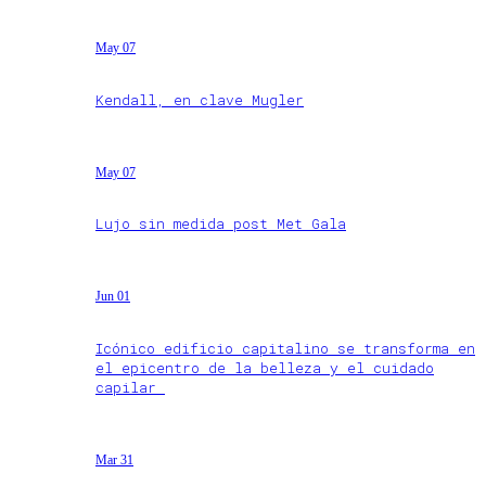
May 07
Kendall, en clave Mugler
May 07
Lujo sin medida post Met Gala
Jun 01
Icónico edificio capitalino se transforma en
el epicentro de la belleza y el cuidado
capilar
Mar 31