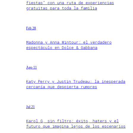
fiestas” con una ruta de experiencias
gratuitas para toda la familia
Feb 28
Madonna y Anna Wintour: el verdadero
espectáculo en Dolce & Gabbana
Ago 11
Katy Perry y Justin Trudeau: la inesperada
cercanía que despierta rumores
Jul 21
Karol G, sin filtro: éxito, haters y el
futuro que imagina lejos de los escenarios