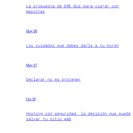
La propuesta de EME Bus para viajar con
mascotas
May 09
Los cuidados que debes darle a tu hurón
May 07
Declarar no es proteger
Oct 30
Hosting con seguridad: la decisión que puede
salvar tu sitio web