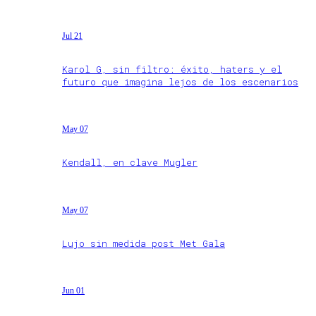
Jul 21
Karol G, sin filtro: éxito, haters y el
futuro que imagina lejos de los escenarios
May 07
Kendall, en clave Mugler
May 07
Lujo sin medida post Met Gala
Jun 01