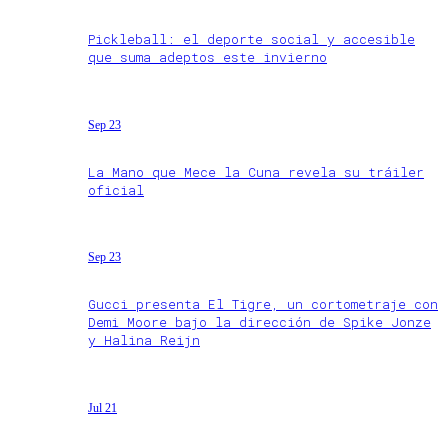
Pickleball: el deporte social y accesible
que suma adeptos este invierno
Sep 23
La Mano que Mece la Cuna revela su tráiler
oficial
Sep 23
Gucci presenta El Tigre, un cortometraje con
Demi Moore bajo la dirección de Spike Jonze
y Halina Reijn
Jul 21