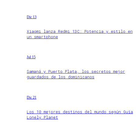
Dic 13
Xiaomi lanza Redmi 13C: Potencia y estilo en
un smartphone
Jul 15
Samaná y Puerto Plata, los secretos mejor
guardados de los dominicanos
Dic 21
Los 10 mejores destinos del mundo según Guía
Lonely Planet