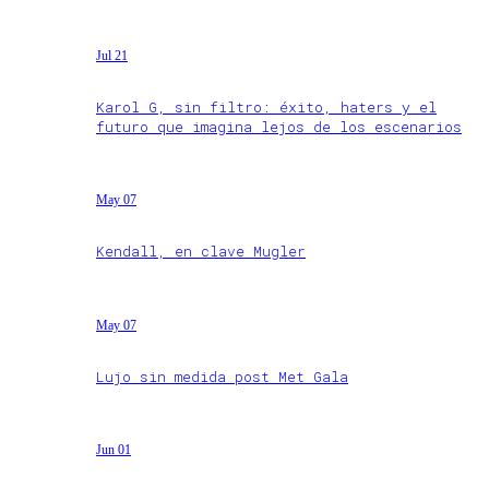
Jul 21
Karol G, sin filtro: éxito, haters y el
futuro que imagina lejos de los escenarios
May 07
Kendall, en clave Mugler
May 07
Lujo sin medida post Met Gala
Jun 01