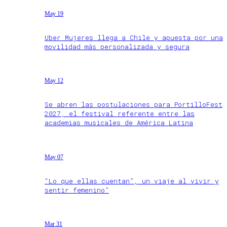
May 19
Uber Mujeres llega a Chile y apuesta por una
movilidad más personalizada y segura
May 12
Se abren las postulaciones para PortilloFest
2027, el festival referente entre las
academias musicales de América Latina
May 07
“Lo que ellas cuentan”, un viaje al vivir y
sentir femenino”
Mar 31