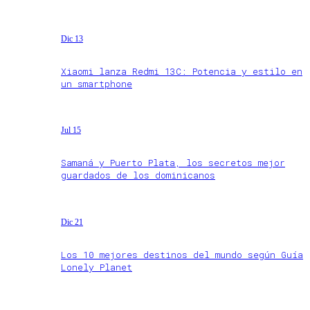
Dic 13
Xiaomi lanza Redmi 13C: Potencia y estilo en
un smartphone
Jul 15
Samaná y Puerto Plata, los secretos mejor
guardados de los dominicanos
Dic 21
Los 10 mejores destinos del mundo según Guía
Lonely Planet