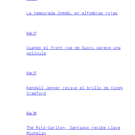
La temporada CHANEL en alfombras rojas
Feb 27
Cuando el front row de Gucci parece una
película
Feb 27
Kendall Jenner revive el brillo de Cindy
Crawford
Ene 30
The Ritz-Carlton, Santiago recibe Llave
Michelin