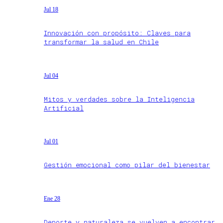
Jul 18
Innovación con propósito: Claves para
transformar la salud en Chile
Jul 04
Mitos y verdades sobre la Inteligencia
Artificial
Jul 01
Gestión emocional como pilar del bienestar
Ene 28
Deporte y naturaleza se vuelven a encontrar