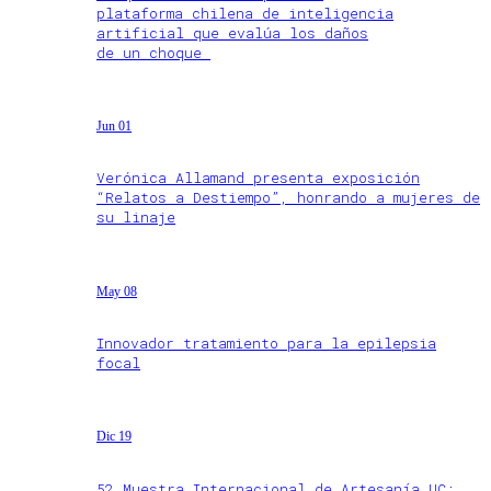
plataforma chilena de inteligencia
artificial que evalúa los daños
de un choque
Jun 01
Verónica Allamand presenta exposición
“Relatos a Destiempo”, honrando a mujeres de
su linaje
May 08
Innovador tratamiento para la epilepsia
focal
Dic 19
52 Muestra Internacional de Artesanía UC: