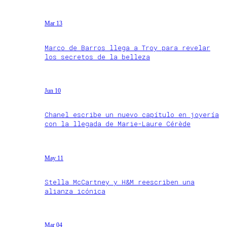
Mar 13
Marco de Barros llega a Troy para revelar
los secretos de la belleza
Jun 10
Chanel escribe un nuevo capítulo en joyería
con la llegada de Marie-Laure Cérède
May 11
Stella McCartney y H&M reescriben una
alianza icónica
Mar 04