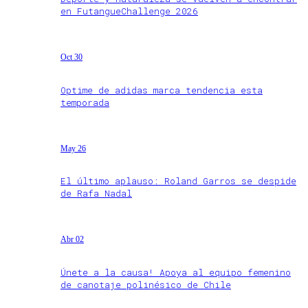
en FutangueChallenge 2026
Oct 30
Optime de adidas marca tendencia esta
temporada
May 26
El último aplauso: Roland Garros se despide
de Rafa Nadal
Abr 02
Únete a la causa! Apoya al equipo femenino
de canotaje polinésico de Chile