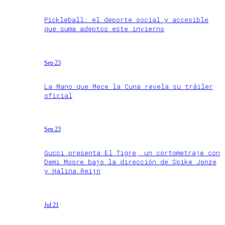
Pickleball: el deporte social y accesible
que suma adeptos este invierno
Sep 23
La Mano que Mece la Cuna revela su tráiler
oficial
Sep 23
Gucci presenta El Tigre, un cortometraje con
Demi Moore bajo la dirección de Spike Jonze
y Halina Reijn
Jul 21