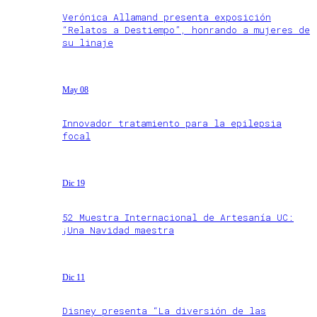
Verónica Allamand presenta exposición
“Relatos a Destiempo”, honrando a mujeres de
su linaje
May 08
Innovador tratamiento para la epilepsia
focal
Dic 19
52 Muestra Internacional de Artesanía UC:
¡Una Navidad maestra
Dic 11
Disney presenta “La diversión de las