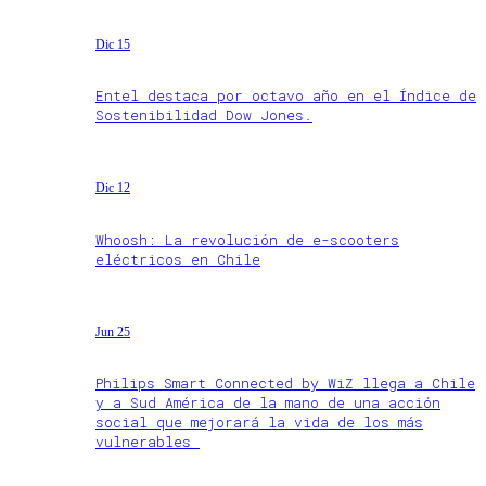
Dic 15
Entel destaca por octavo año en el Índice de
Sostenibilidad Dow Jones.
Dic 12
Whoosh: La revolución de e-scooters
eléctricos en Chile
Jun 25
Philips Smart Connected by WiZ llega a Chile
y a Sud América de la mano de una acción
social que mejorará la vida de los más
vulnerables