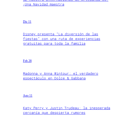
¡Una Navidad maestra
Dic 11
Disney presenta “La diversión de las
fiestas” con una ruta de experiencias
gratuitas para toda la familia
Feb 28
Madonna y Anna Wintour: el verdadero
espectáculo en Dolce & Gabbana
Ago 11
Katy Perry y Justin Trudeau: la inesperada
cercanía que despierta rumores