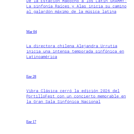
De la Estación Mapocho a los Latin GRAMMY:
La sinfonía Raíces y Alas inicia su camino
al galardón máximo de la música latina
Mar 04
La directora chilena Alejandra Urrutia
inicia una intensa temporada sinfónica en
Latinoamérica
Ene 28
Vibra Clásica cerró la edición 2026 del
PortilloFest con un concierto memorable en
la Gran Sala Sinfónica Nacional
Ene 17