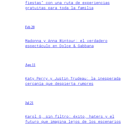
fiestas” con una ruta de experiencias
gratuitas para toda la familia
Feb 28
Madonna y Anna Wintour: el verdadero
espectáculo en Dolce & Gabbana
Ago 11
Katy Perry y Justin Trudeau: la inesperada
cercanía que despierta rumores
Jul 21
Karol G, sin filtro: éxito, haters y el
futuro que imagina lejos de los escenarios