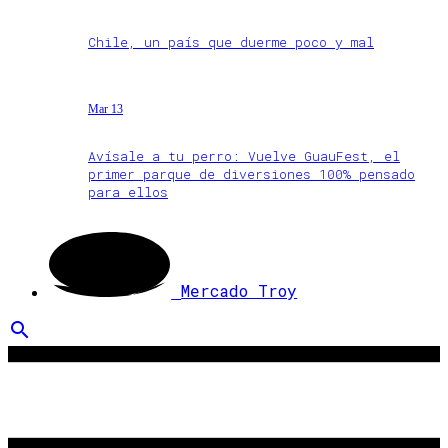
Chile, un país que duerme poco y mal
Mar 13
Avísale a tu perro: Vuelve GuauFest, el
primer parque de diversiones 100% pensado
para ellos
Mercado Troy
search