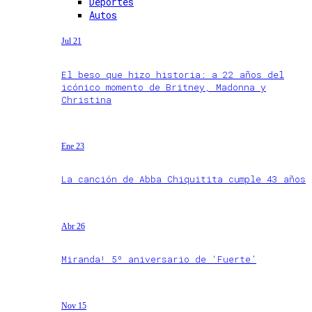
Deportes
Autos
Jul 21
El beso que hizo historia: a 22 años del
icónico momento de Britney, Madonna y
Christina
Ene 23
La canción de Abba Chiquitita cumple 43 años
Abr 26
Miranda! 5º aniversario de ‘Fuerte’
Nov 15