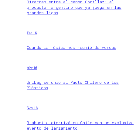
Bizarrap entra al canon Gorillaz: el
productor argentino que ya juega en las
grandes ligas
Ene 16
Cuando la música nos reunió de verdad
Abr 16
Unibag se unió al Pacto Chileno de los
Plásticos
Nov 18
Brabantia aterrizó en Chile con un exclusivo
evento de lanzamiento