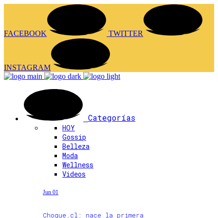
FACEBOOK
TWITTER
INSTAGRAM
Categorías
HOY
Gossip
Belleza
Moda
Wellness
Videos
Jun 01
Choque.cl: nace la primera