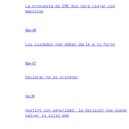
La propuesta de EME Bus para viajar con
mascotas
May 09
Los cuidados que debes darle a tu hurón
May 07
Declarar no es proteger
Oct 30
Hosting con seguridad: la decisión que puede
salvar tu sitio web