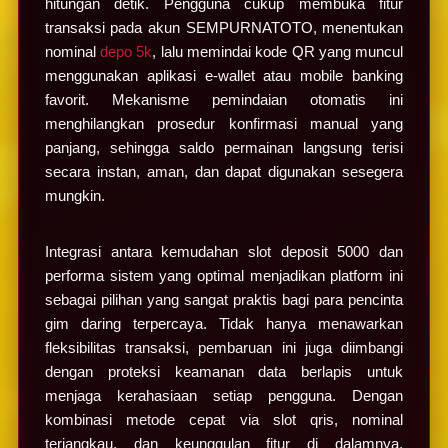
hitungan detik. Pengguna cukup membuka fitur
transaksi pada akun SEMPURNATOTO, menentukan
nominal
depo 5k
, lalu memindai kode QR yang muncul
menggunakan aplikasi e-wallet atau mobile banking
favorit. Mekanisme pemindaian otomatis ini
menghilangkan prosedur konfirmasi manual yang
panjang, sehingga saldo permainan langsung terisi
secara instan, aman, dan dapat digunakan sesegera
mungkin.
Integrasi antara kemudahan slot deposit 5000 dan
performa sistem yang optimal menjadikan platform ini
sebagai pilihan yang sangat praktis bagi para pencinta
gim daring terpercaya. Tidak hanya menawarkan
fleksibilitas transaksi, pembaruan ini juga diimbangi
dengan proteksi keamanan data berlapis untuk
menjaga kerahasiaan setiap pengguna. Dengan
kombinasi metode cepat via slot qris, nominal
terjangkau, dan keunggulan fitur di dalamnya,