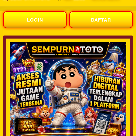
LOGIN
DAFTAR