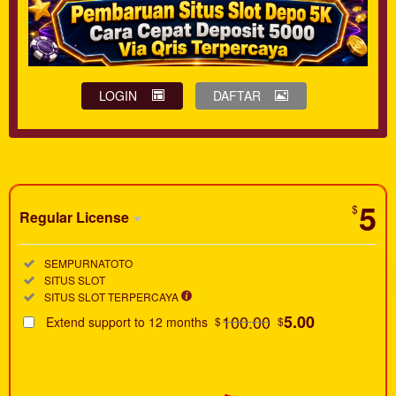
LOGIN
DAFTAR
Show More
5
$
Regular License
Regular
Included:
SEMPURNATOTO
License
Included:
SITUS SLOT
SELECTED
Included:
SITUS SLOT TERPERCAYA
88
$
100.00
5.00
Extend support to 12 months
$
$
Sempurnatoto
hadirkan
pembaruan
situs slot