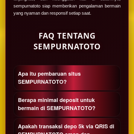
sempurnatoto siap memberikan pengalaman bermain
yang nyaman dan responsif setiap saat.
FAQ TENTANG
SEMPURNATOTO
Apa itu pembaruan situs
SEMPURNATOTO?
SEMPURNATOTO hadirkan pembaruan
Berapa minimal deposit untuk
situs slot depo 5k berikan metode cepat
bermain di SEMPURNATOTO?
transaksi lewat scan QRIS deposit 5000
dengan dukungan pola putaran games
Minimal transaksi di platform ini sangat
Apakah transaksi depo 5k via QRIS di
mudah raih kemenangan. Pembaruan ini
terjangkau, yaitu melalui fitur slot deposit