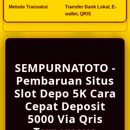
s
Metode Transaksi
Transfer Bank Lokal, E-
e
wallet, QRIS
d
e
t
a
i
l
s
SEMPURNATOTO -
Pembaruan Situs
Slot Depo 5K Cara
Cepat Deposit
5000 Via Qris