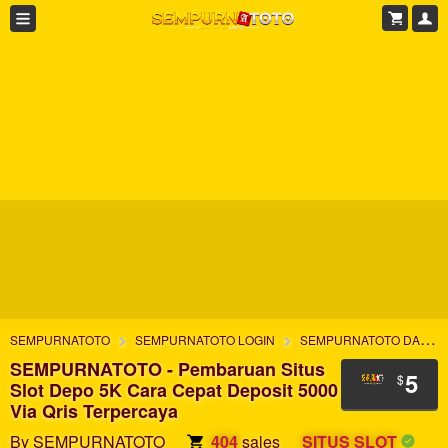
SEMPURNATOTO
SEMPURNATOTO LOGIN
SEMPURNATOTO DAFTAR
SEMPURNATOTO - Pembaruan Situs
5
$
Slot Depo 5K Cara Cepat Deposit 5000
Via Qris Terpercaya
By
SEMPURNATOTO
404
sales
SITUS SLOT