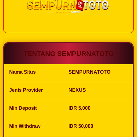
depo 5k
berikan
metode cepat
transaksi
lewat scan
qris deposit
5000 dengan
dukungan
TENTANG SEMPURNATOTO
pola putaran
games
mudah raih
Nama Situs
SEMPURNATOTO
V
i
Jenis Provider
NEXUS
e
w
Min Deposit
IDR 5,000
l
i
c
Min Withdraw
IDR 50,000
e
n