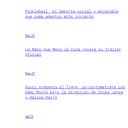
Pickleball: el deporte social y accesible
que suma adeptos este invierno
Sep 23
La Mano que Mece la Cuna revela su tráiler
oficial
Sep 23
Gucci presenta El Tigre, un cortometraje con
Demi Moore bajo la dirección de Spike Jonze
y Halina Reijn
Jul 21