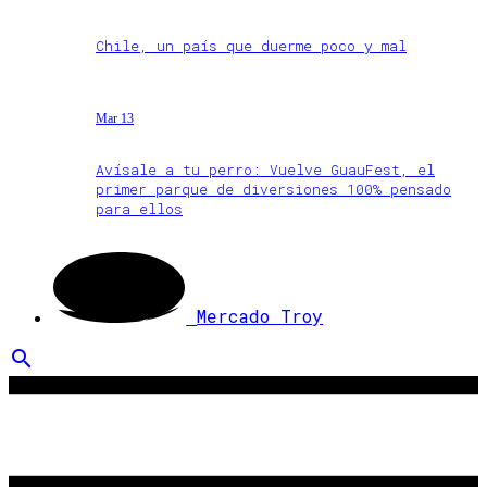
Chile, un país que duerme poco y mal
Mar 13
Avísale a tu perro: Vuelve GuauFest, el
primer parque de diversiones 100% pensado
para ellos
Mercado Troy
search