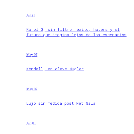
Jul 21
Karol G, sin filtro: éxito, haters y el
futuro que imagina lejos de los escenarios
May 07
Kendall, en clave Mugler
May 07
Lujo sin medida post Met Gala
Jun 01