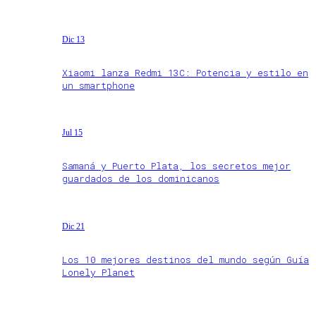
Dic 13
Xiaomi lanza Redmi 13C: Potencia y estilo en
un smartphone
Jul 15
Samaná y Puerto Plata, los secretos mejor
guardados de los dominicanos
Dic 21
Los 10 mejores destinos del mundo según Guía
Lonely Planet