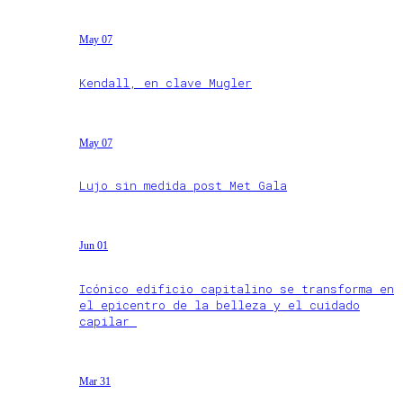
May 07
Kendall, en clave Mugler
May 07
Lujo sin medida post Met Gala
Jun 01
Icónico edificio capitalino se transforma en
el epicentro de la belleza y el cuidado
capilar
Mar 31