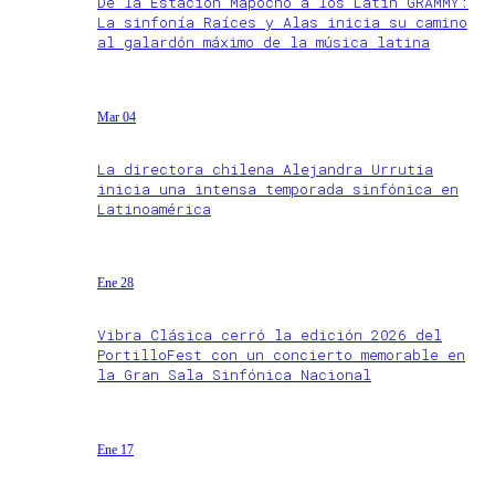
De la Estación Mapocho a los Latin GRAMMY:
La sinfonía Raíces y Alas inicia su camino
al galardón máximo de la música latina
Mar 04
La directora chilena Alejandra Urrutia
inicia una intensa temporada sinfónica en
Latinoamérica
Ene 28
Vibra Clásica cerró la edición 2026 del
PortilloFest con un concierto memorable en
la Gran Sala Sinfónica Nacional
Ene 17