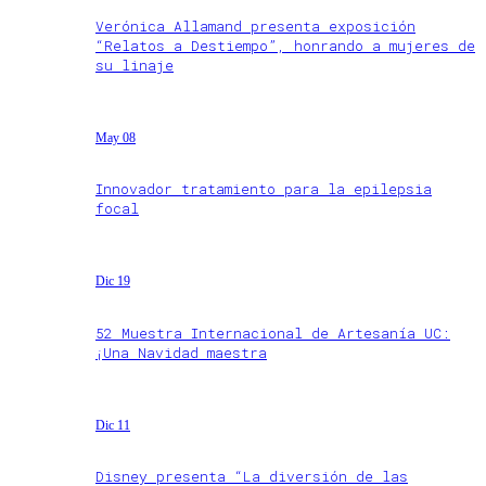
Verónica Allamand presenta exposición
“Relatos a Destiempo”, honrando a mujeres de
su linaje
May 08
Innovador tratamiento para la epilepsia
focal
Dic 19
52 Muestra Internacional de Artesanía UC:
¡Una Navidad maestra
Dic 11
Disney presenta “La diversión de las