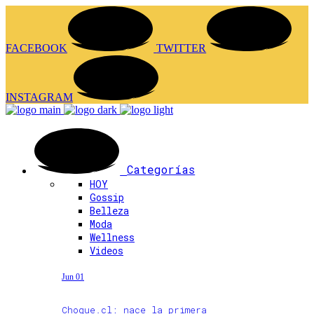
FACEBOOK
TWITTER
INSTAGRAM
Categorías
HOY
Gossip
Belleza
Moda
Wellness
Videos
Jun 01
Choque.cl: nace la primera