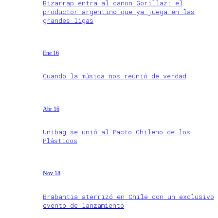
Bizarrap entra al canon Gorillaz: el
productor argentino que ya juega en las
grandes ligas
Ene 16
Cuando la música nos reunió de verdad
Abr 16
Unibag se unió al Pacto Chileno de los
Plásticos
Nov 18
Brabantia aterrizó en Chile con un exclusivo
evento de lanzamiento