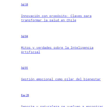
Jul 18
Innovación con propósito: Claves para
transformar la salud en Chile
Jul 04
Mitos y verdades sobre la Inteligencia
Artificial
Jul 01
Gestión emocional como pilar del bienestar
Ene 28
Deporte y naturaleza se vuelven a encontrar