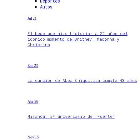
Deportes
Autos
Jul 21
El beso que hizo historia: a 22 años del
icónico momento de Britney, Madonna y
Christina
Ene 23
La canción de Abba Chiquitita cumple 43 años
Abr 26
Miranda! 5º aniversario de ‘Fuerte’
Nov 15