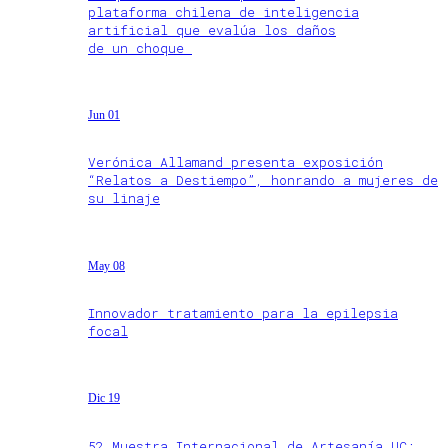
plataforma chilena de inteligencia
artificial que evalúa los daños
de un choque
Jun 01
Verónica Allamand presenta exposición
“Relatos a Destiempo”, honrando a mujeres de
su linaje
May 08
Innovador tratamiento para la epilepsia
focal
Dic 19
52 Muestra Internacional de Artesanía UC: