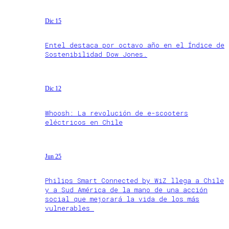
Dic 15
Entel destaca por octavo año en el Índice de
Sostenibilidad Dow Jones.
Dic 12
Whoosh: La revolución de e-scooters
eléctricos en Chile
Jun 25
Philips Smart Connected by WiZ llega a Chile
y a Sud América de la mano de una acción
social que mejorará la vida de los más
vulnerables