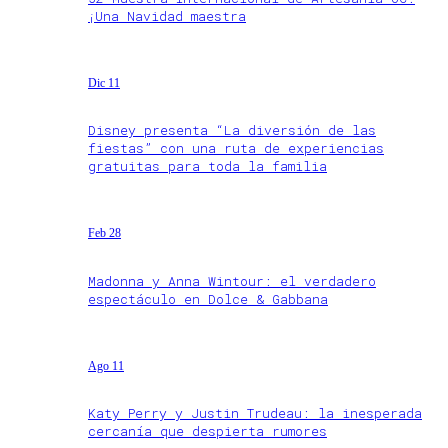
¡Una Navidad maestra
Dic 11
Disney presenta “La diversión de las
fiestas” con una ruta de experiencias
gratuitas para toda la familia
Feb 28
Madonna y Anna Wintour: el verdadero
espectáculo en Dolce & Gabbana
Ago 11
Katy Perry y Justin Trudeau: la inesperada
cercanía que despierta rumores