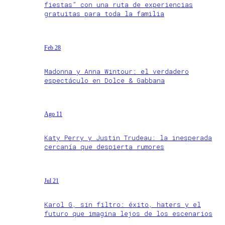
fiestas” con una ruta de experiencias
gratuitas para toda la familia
Feb 28
Madonna y Anna Wintour: el verdadero
espectáculo en Dolce & Gabbana
Ago 11
Katy Perry y Justin Trudeau: la inesperada
cercanía que despierta rumores
Jul 21
Karol G, sin filtro: éxito, haters y el
futuro que imagina lejos de los escenarios