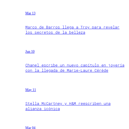
Mar 13
Marco de Barros llega a Troy para revelar
los secretos de la belleza
Jun 10
Chanel escribe un nuevo capítulo en joyería
con la llegada de Marie-Laure Cérède
May 11
Stella McCartney y H&M reescriben una
alianza icónica
Mar 04