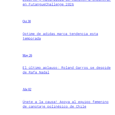
en FutangueChallenge 2026
Oct 30
Optime de adidas marca tendencia esta
temporada
May 26
El último aplauso: Roland Garros se despide
de Rafa Nadal
Abr 02
Únete a la causa! Apoya al equipo femenino
de canotaje polinésico de Chile