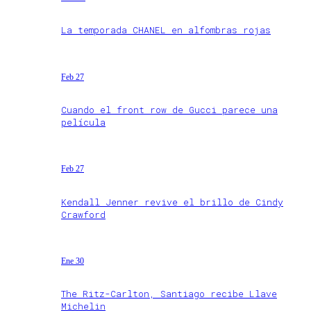
La temporada CHANEL en alfombras rojas
Feb 27
Cuando el front row de Gucci parece una
película
Feb 27
Kendall Jenner revive el brillo de Cindy
Crawford
Ene 30
The Ritz-Carlton, Santiago recibe Llave
Michelin