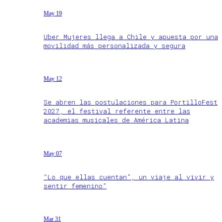
May 19
Uber Mujeres llega a Chile y apuesta por una
movilidad más personalizada y segura
May 12
Se abren las postulaciones para PortilloFest
2027, el festival referente entre las
academias musicales de América Latina
May 07
“Lo que ellas cuentan”, un viaje al vivir y
sentir femenino”
Mar 31