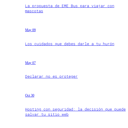
La propuesta de EME Bus para viajar con
mascotas
May 09
Los cuidados que debes darle a tu hurón
May 07
Declarar no es proteger
Oct 30
Hosting con seguridad: la decisión que puede
salvar tu sitio web