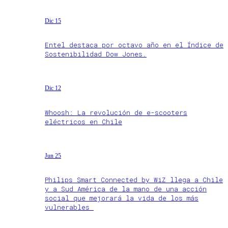
Dic 15
Entel destaca por octavo año en el Índice de
Sostenibilidad Dow Jones.
Dic 12
Whoosh: La revolución de e-scooters
eléctricos en Chile
Jun 25
Philips Smart Connected by WiZ llega a Chile
y a Sud América de la mano de una acción
social que mejorará la vida de los más
vulnerables