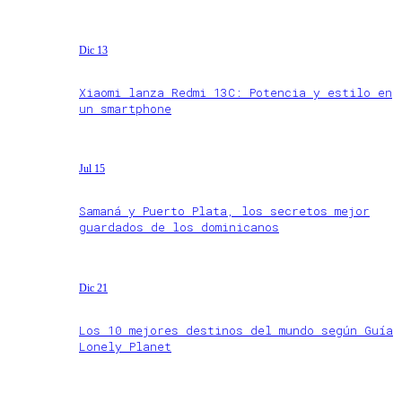
Dic 13
Xiaomi lanza Redmi 13C: Potencia y estilo en
un smartphone
Jul 15
Samaná y Puerto Plata, los secretos mejor
guardados de los dominicanos
Dic 21
Los 10 mejores destinos del mundo según Guía
Lonely Planet