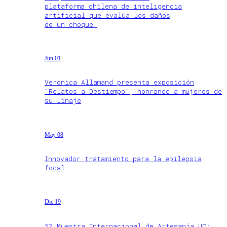
plataforma chilena de inteligencia
artificial que evalúa los daños
de un choque
Jun 01
Verónica Allamand presenta exposición
“Relatos a Destiempo”, honrando a mujeres de
su linaje
May 08
Innovador tratamiento para la epilepsia
focal
Dic 19
52 Muestra Internacional de Artesanía UC: