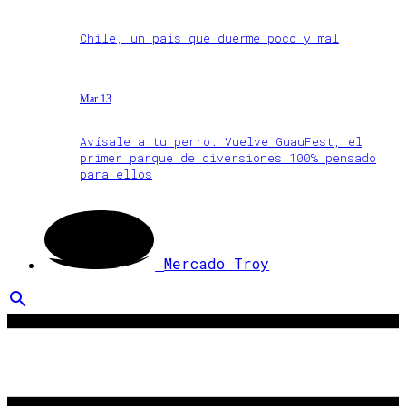
Chile, un país que duerme poco y mal
Mar 13
Avísale a tu perro: Vuelve GuauFest, el
primer parque de diversiones 100% pensado
para ellos
Mercado Troy
search