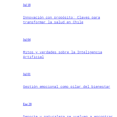
Jul 18
Innovación con propósito: Claves para
transformar la salud en Chile
Jul 04
Mitos y verdades sobre la Inteligencia
Artificial
Jul 01
Gestión emocional como pilar del bienestar
Ene 28
Deporte y naturaleza se vuelven a encontrar