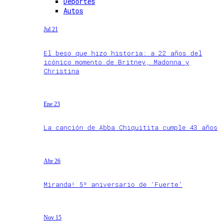
Deportes
Autos
Jul 21
El beso que hizo historia: a 22 años del
icónico momento de Britney, Madonna y
Christina
Ene 23
La canción de Abba Chiquitita cumple 43 años
Abr 26
Miranda! 5º aniversario de ‘Fuerte’
Nov 15