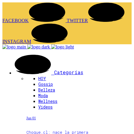
FACEBOOK
TWITTER
INSTAGRAM
Categorías
HOY
Gossip
Belleza
Moda
Wellness
Videos
Jun 01
Choque.cl: nace la primera