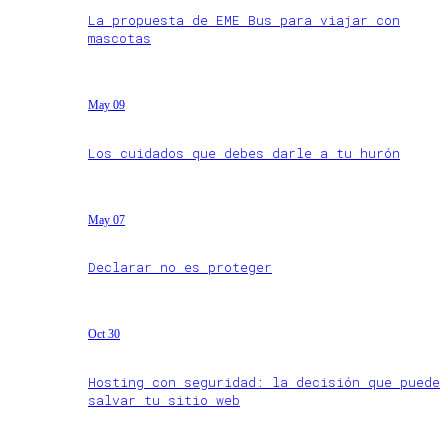
La propuesta de EME Bus para viajar con
mascotas
May 09
Los cuidados que debes darle a tu hurón
May 07
Declarar no es proteger
Oct 30
Hosting con seguridad: la decisión que puede
salvar tu sitio web