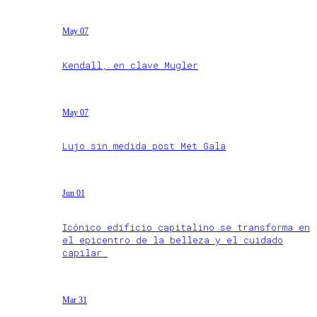
May 07
Kendall, en clave Mugler
May 07
Lujo sin medida post Met Gala
Jun 01
Icónico edificio capitalino se transforma en
el epicentro de la belleza y el cuidado
capilar
Mar 31