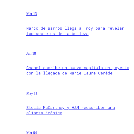
Mar 13
Marco de Barros llega a Troy para revelar
los secretos de la belleza
Jun 10
Chanel escribe un nuevo capítulo en joyería
con la llegada de Marie-Laure Cérède
May 11
Stella McCartney y H&M reescriben una
alianza icónica
Mar 04