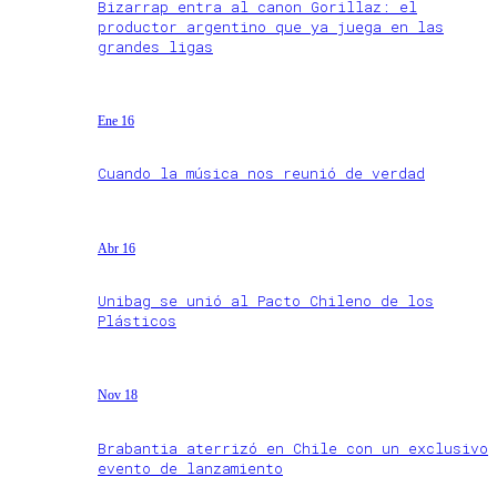
Bizarrap entra al canon Gorillaz: el
productor argentino que ya juega en las
grandes ligas
Ene 16
Cuando la música nos reunió de verdad
Abr 16
Unibag se unió al Pacto Chileno de los
Plásticos
Nov 18
Brabantia aterrizó en Chile con un exclusivo
evento de lanzamiento