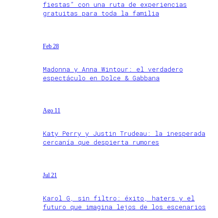
fiestas” con una ruta de experiencias
gratuitas para toda la familia
Feb 28
Madonna y Anna Wintour: el verdadero
espectáculo en Dolce & Gabbana
Ago 11
Katy Perry y Justin Trudeau: la inesperada
cercanía que despierta rumores
Jul 21
Karol G, sin filtro: éxito, haters y el
futuro que imagina lejos de los escenarios