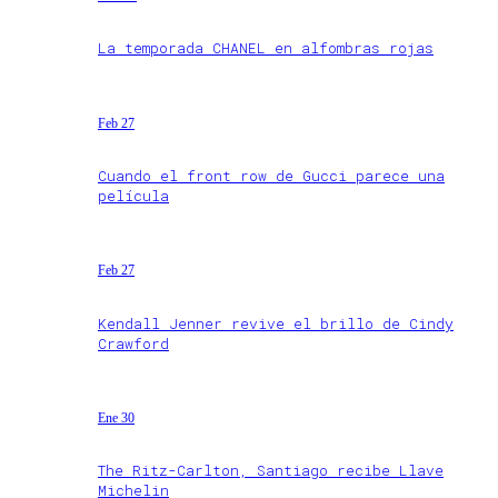
La temporada CHANEL en alfombras rojas
Feb 27
Cuando el front row de Gucci parece una
película
Feb 27
Kendall Jenner revive el brillo de Cindy
Crawford
Ene 30
The Ritz-Carlton, Santiago recibe Llave
Michelin