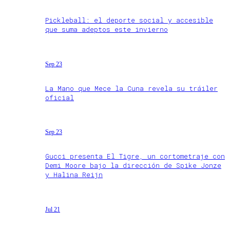
Pickleball: el deporte social y accesible
que suma adeptos este invierno
Sep 23
La Mano que Mece la Cuna revela su tráiler
oficial
Sep 23
Gucci presenta El Tigre, un cortometraje con
Demi Moore bajo la dirección de Spike Jonze
y Halina Reijn
Jul 21