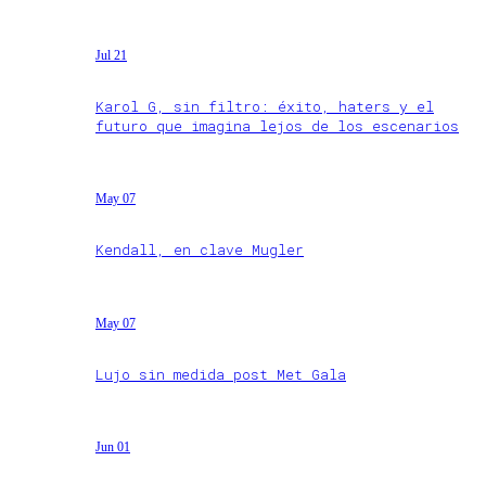
Jul 21
Karol G, sin filtro: éxito, haters y el
futuro que imagina lejos de los escenarios
May 07
Kendall, en clave Mugler
May 07
Lujo sin medida post Met Gala
Jun 01