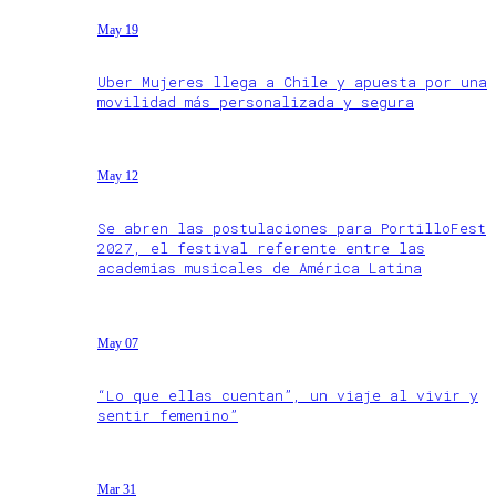
May 19
Uber Mujeres llega a Chile y apuesta por una
movilidad más personalizada y segura
May 12
Se abren las postulaciones para PortilloFest
2027, el festival referente entre las
academias musicales de América Latina
May 07
“Lo que ellas cuentan”, un viaje al vivir y
sentir femenino”
Mar 31