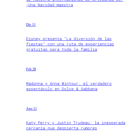
¡Una Navidad maestra
Dic 11
Disney presenta “La diversión de las
fiestas” con una ruta de experiencias
gratuitas para toda la familia
Feb 28
Madonna y Anna Wintour: el verdadero
espectáculo en Dolce & Gabbana
Ago 11
Katy Perry y Justin Trudeau: la inesperada
cercanía que despierta rumores