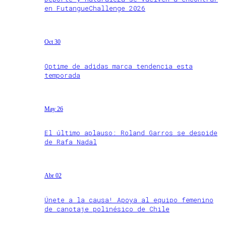
en FutangueChallenge 2026
Oct 30
Optime de adidas marca tendencia esta
temporada
May 26
El último aplauso: Roland Garros se despide
de Rafa Nadal
Abr 02
Únete a la causa! Apoya al equipo femenino
de canotaje polinésico de Chile