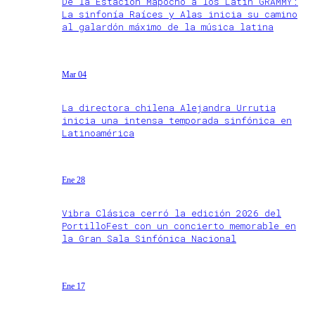
De la Estación Mapocho a los Latin GRAMMY:
La sinfonía Raíces y Alas inicia su camino
al galardón máximo de la música latina
Mar 04
La directora chilena Alejandra Urrutia
inicia una intensa temporada sinfónica en
Latinoamérica
Ene 28
Vibra Clásica cerró la edición 2026 del
PortilloFest con un concierto memorable en
la Gran Sala Sinfónica Nacional
Ene 17