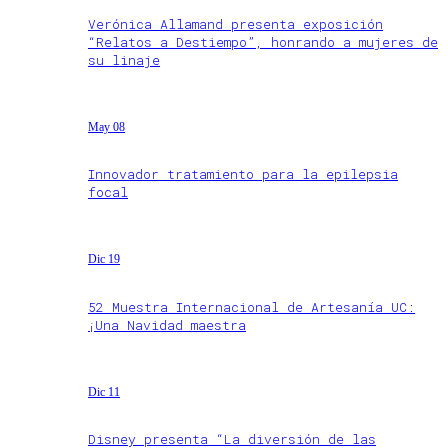
Verónica Allamand presenta exposición
“Relatos a Destiempo”, honrando a mujeres de
su linaje
May 08
Innovador tratamiento para la epilepsia
focal
Dic 19
52 Muestra Internacional de Artesanía UC:
¡Una Navidad maestra
Dic 11
Disney presenta “La diversión de las