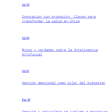
Jul 18
Innovación con propósito: Claves para
transformar la salud en Chile
Jul 04
Mitos y verdades sobre la Inteligencia
Artificial
Jul 01
Gestión emocional como pilar del bienestar
Ene 28
Deporte y naturaleza se vuelven a encontrar