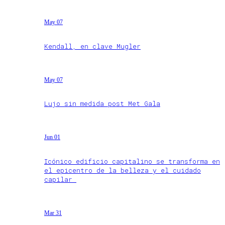
May 07
Kendall, en clave Mugler
May 07
Lujo sin medida post Met Gala
Jun 01
Icónico edificio capitalino se transforma en
el epicentro de la belleza y el cuidado
capilar
Mar 31