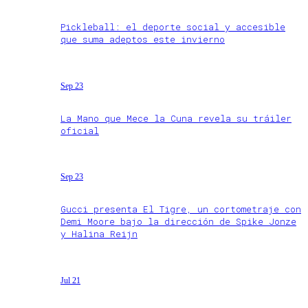
Pickleball: el deporte social y accesible
que suma adeptos este invierno
Sep 23
La Mano que Mece la Cuna revela su tráiler
oficial
Sep 23
Gucci presenta El Tigre, un cortometraje con
Demi Moore bajo la dirección de Spike Jonze
y Halina Reijn
Jul 21