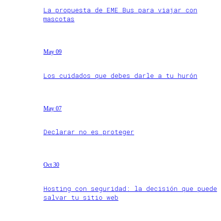
La propuesta de EME Bus para viajar con
mascotas
May 09
Los cuidados que debes darle a tu hurón
May 07
Declarar no es proteger
Oct 30
Hosting con seguridad: la decisión que puede
salvar tu sitio web