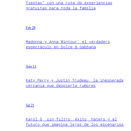
fiestas” con una ruta de experiencias
gratuitas para toda la familia
Feb 28
Madonna y Anna Wintour: el verdadero
espectáculo en Dolce & Gabbana
Ago 11
Katy Perry y Justin Trudeau: la inesperada
cercanía que despierta rumores
Jul 21
Karol G, sin filtro: éxito, haters y el
futuro que imagina lejos de los escenarios