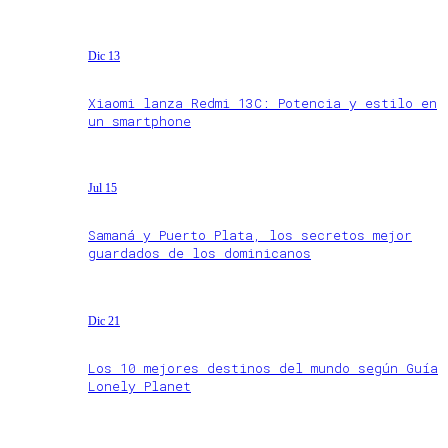
Dic 13
Xiaomi lanza Redmi 13C: Potencia y estilo en
un smartphone
Jul 15
Samaná y Puerto Plata, los secretos mejor
guardados de los dominicanos
Dic 21
Los 10 mejores destinos del mundo según Guía
Lonely Planet