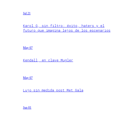
Jul 21
Karol G, sin filtro: éxito, haters y el
futuro que imagina lejos de los escenarios
May 07
Kendall, en clave Mugler
May 07
Lujo sin medida post Met Gala
Jun 01