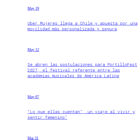
May 19
Uber Mujeres llega a Chile y apuesta por una
movilidad más personalizada y segura
May 12
Se abren las postulaciones para PortilloFest
2027, el festival referente entre las
academias musicales de América Latina
May 07
“Lo que ellas cuentan”, un viaje al vivir y
sentir femenino”
Mar 31