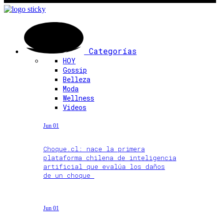
Categorías
HOY
Gossip
Belleza
Moda
Wellness
Videos
Jun 01
Choque.cl: nace la primera
plataforma chilena de inteligencia
artificial que evalúa los daños
de un choque
Jun 01