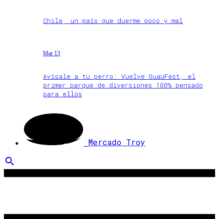
Chile, un país que duerme poco y mal
Mar 13
Avísale a tu perro: Vuelve GuauFest, el
primer parque de diversiones 100% pensado
para ellos
Mercado Troy
search