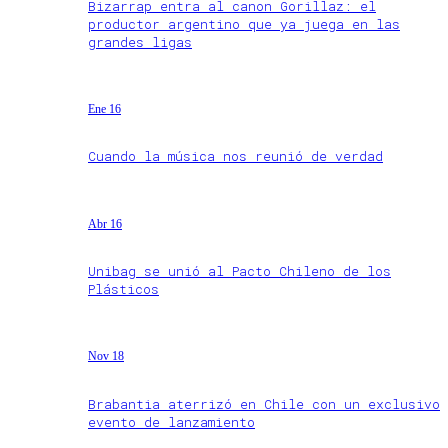
Bizarrap entra al canon Gorillaz: el
productor argentino que ya juega en las
grandes ligas
Ene 16
Cuando la música nos reunió de verdad
Abr 16
Unibag se unió al Pacto Chileno de los
Plásticos
Nov 18
Brabantia aterrizó en Chile con un exclusivo
evento de lanzamiento