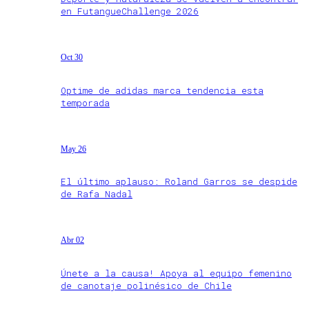
en FutangueChallenge 2026
Oct 30
Optime de adidas marca tendencia esta
temporada
May 26
El último aplauso: Roland Garros se despide
de Rafa Nadal
Abr 02
Únete a la causa! Apoya al equipo femenino
de canotaje polinésico de Chile