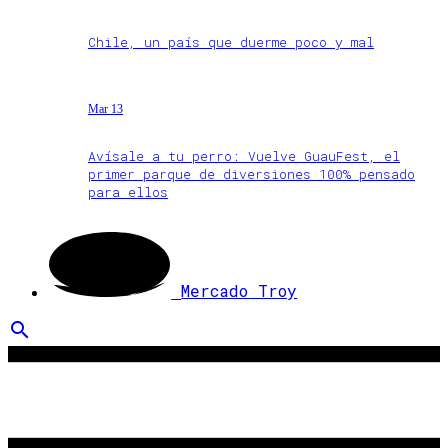
Chile, un país que duerme poco y mal
Mar 13
Avísale a tu perro: Vuelve GuauFest, el
primer parque de diversiones 100% pensado
para ellos
Mercado Troy
search