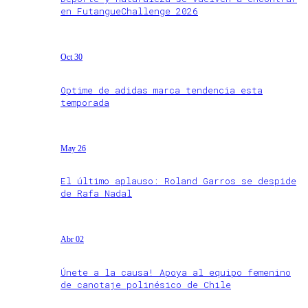
en FutangueChallenge 2026
Oct 30
Optime de adidas marca tendencia esta
temporada
May 26
El último aplauso: Roland Garros se despide
de Rafa Nadal
Abr 02
Únete a la causa! Apoya al equipo femenino
de canotaje polinésico de Chile