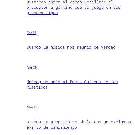
Bizarrap entra al canon Gorillaz: el
productor argentino que ya juega en las
grandes ligas
Ene 16
Cuando la música nos reunió de verdad
Abr 16
Unibag se unió al Pacto Chileno de los
Plásticos
Nov 18
Brabantia aterrizó en Chile con un exclusivo
evento de lanzamiento