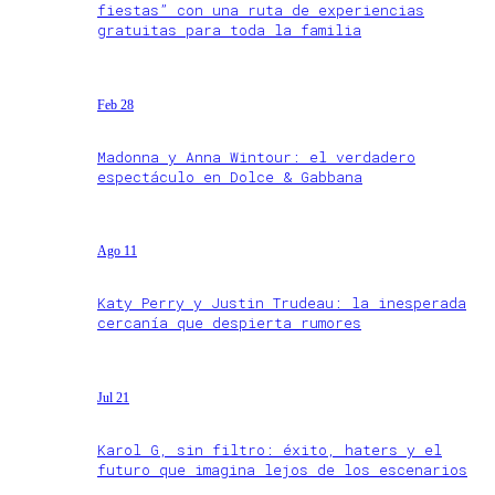
fiestas” con una ruta de experiencias
gratuitas para toda la familia
Feb 28
Madonna y Anna Wintour: el verdadero
espectáculo en Dolce & Gabbana
Ago 11
Katy Perry y Justin Trudeau: la inesperada
cercanía que despierta rumores
Jul 21
Karol G, sin filtro: éxito, haters y el
futuro que imagina lejos de los escenarios