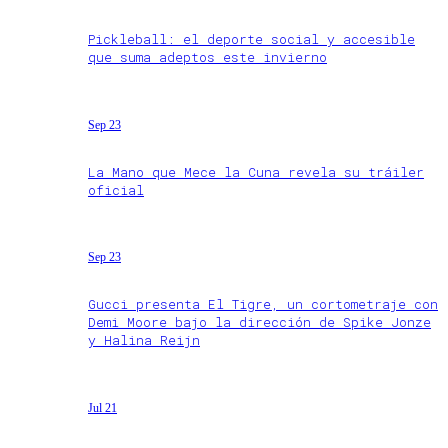
Pickleball: el deporte social y accesible
que suma adeptos este invierno
Sep 23
La Mano que Mece la Cuna revela su tráiler
oficial
Sep 23
Gucci presenta El Tigre, un cortometraje con
Demi Moore bajo la dirección de Spike Jonze
y Halina Reijn
Jul 21