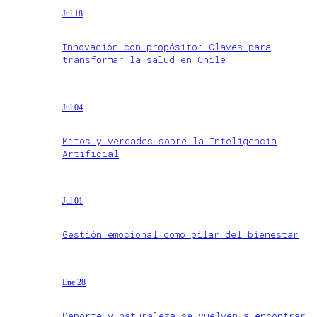
Jul 18
Innovación con propósito: Claves para
transformar la salud en Chile
Jul 04
Mitos y verdades sobre la Inteligencia
Artificial
Jul 01
Gestión emocional como pilar del bienestar
Ene 28
Deporte y naturaleza se vuelven a encontrar