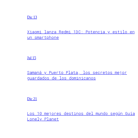
Dic 13
Xiaomi lanza Redmi 13C: Potencia y estilo en
un smartphone
Jul 15
Samaná y Puerto Plata, los secretos mejor
guardados de los dominicanos
Dic 21
Los 10 mejores destinos del mundo según Guía
Lonely Planet