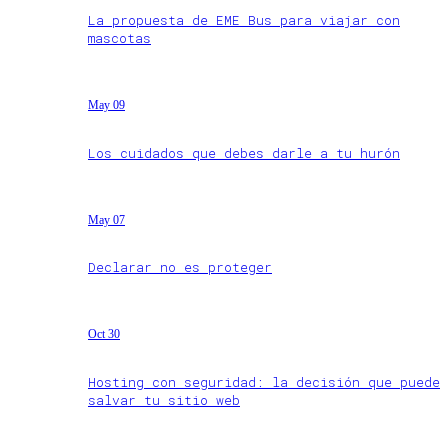
La propuesta de EME Bus para viajar con
mascotas
May 09
Los cuidados que debes darle a tu hurón
May 07
Declarar no es proteger
Oct 30
Hosting con seguridad: la decisión que puede
salvar tu sitio web