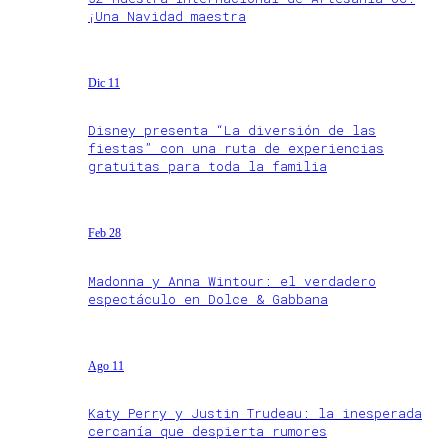
¡Una Navidad maestra
Dic 11
Disney presenta “La diversión de las
fiestas” con una ruta de experiencias
gratuitas para toda la familia
Feb 28
Madonna y Anna Wintour: el verdadero
espectáculo en Dolce & Gabbana
Ago 11
Katy Perry y Justin Trudeau: la inesperada
cercanía que despierta rumores