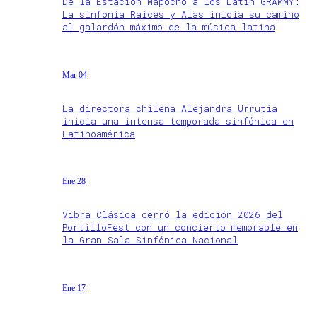
De la Estación Mapocho a los Latin GRAMMY:
La sinfonía Raíces y Alas inicia su camino
al galardón máximo de la música latina
Mar 04
La directora chilena Alejandra Urrutia
inicia una intensa temporada sinfónica en
Latinoamérica
Ene 28
Vibra Clásica cerró la edición 2026 del
PortilloFest con un concierto memorable en
la Gran Sala Sinfónica Nacional
Ene 17