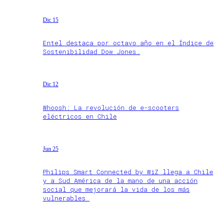
Dic 15
Entel destaca por octavo año en el Índice de
Sostenibilidad Dow Jones.
Dic 12
Whoosh: La revolución de e-scooters
eléctricos en Chile
Jun 25
Philips Smart Connected by WiZ llega a Chile
y a Sud América de la mano de una acción
social que mejorará la vida de los más
vulnerables