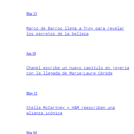
Mar 13
Marco de Barros llega a Troy para revelar
los secretos de la belleza
Jun 10
Chanel escribe un nuevo capítulo en joyería
con la llegada de Marie-Laure Cérède
May 11
Stella McCartney y H&M reescriben una
alianza icónica
Mar 04