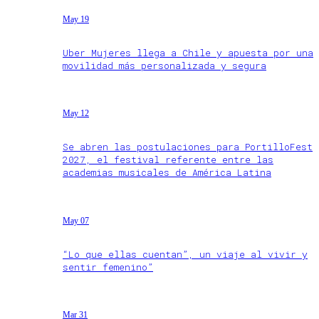
May 19
Uber Mujeres llega a Chile y apuesta por una
movilidad más personalizada y segura
May 12
Se abren las postulaciones para PortilloFest
2027, el festival referente entre las
academias musicales de América Latina
May 07
“Lo que ellas cuentan”, un viaje al vivir y
sentir femenino”
Mar 31