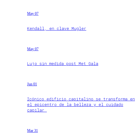
May 07
Kendall, en clave Mugler
May 07
Lujo sin medida post Met Gala
Jun 01
Icónico edificio capitalino se transforma en
el epicentro de la belleza y el cuidado
capilar
Mar 31