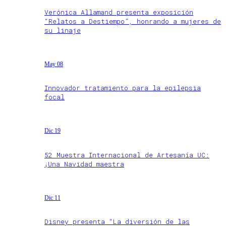
Verónica Allamand presenta exposición
“Relatos a Destiempo”, honrando a mujeres de
su linaje
May 08
Innovador tratamiento para la epilepsia
focal
Dic 19
52 Muestra Internacional de Artesanía UC:
¡Una Navidad maestra
Dic 11
Disney presenta “La diversión de las