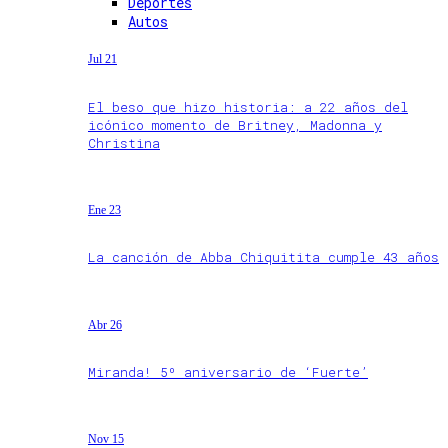
Deportes
Autos
Jul 21
El beso que hizo historia: a 22 años del
icónico momento de Britney, Madonna y
Christina
Ene 23
La canción de Abba Chiquitita cumple 43 años
Abr 26
Miranda! 5º aniversario de ‘Fuerte’
Nov 15