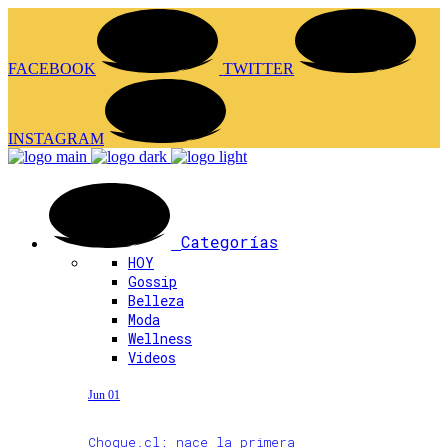
FACEBOOK
TWITTER
INSTAGRAM
Categorías
HOY
Gossip
Belleza
Moda
Wellness
Videos
Jun 01
Choque.cl: nace la primera