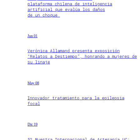
plataforma chilena de inteligencia
artificial que evalúa los daños
de un choque
Jun 01
Verónica Allamand presenta exposición
“Relatos a Destiempo”, honrando a mujeres de
su linaje
May 08
Innovador tratamiento para la epilepsia
focal
Dic 19
52 Muestra Internacional de Artesanía UC: