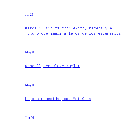
Jul 21
Karol G, sin filtro: éxito, haters y el
futuro que imagina lejos de los escenarios
May 07
Kendall, en clave Mugler
May 07
Lujo sin medida post Met Gala
Jun 01