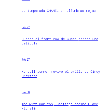
La temporada CHANEL en alfombras rojas
Feb 27
Cuando el front row de Gucci parece una
película
Feb 27
Kendall Jenner revive el brillo de Cindy
Crawford
Ene 30
The Ritz-Carlton, Santiago recibe Llave
Michelin