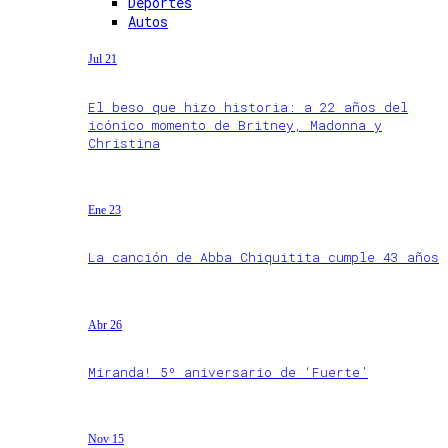
Deportes
Autos
Jul 21
El beso que hizo historia: a 22 años del
icónico momento de Britney, Madonna y
Christina
Ene 23
La canción de Abba Chiquitita cumple 43 años
Abr 26
Miranda! 5º aniversario de ‘Fuerte’
Nov 15