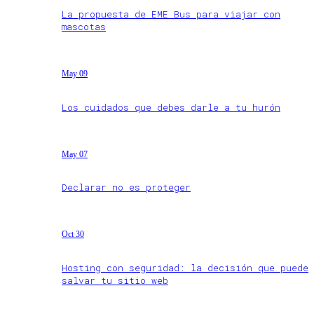
La propuesta de EME Bus para viajar con
mascotas
May 09
Los cuidados que debes darle a tu hurón
May 07
Declarar no es proteger
Oct 30
Hosting con seguridad: la decisión que puede
salvar tu sitio web