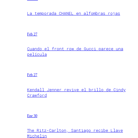
La temporada CHANEL en alfombras rojas
Feb 27
Cuando el front row de Gucci parece una
película
Feb 27
Kendall Jenner revive el brillo de Cindy
Crawford
Ene 30
The Ritz-Carlton, Santiago recibe Llave
Michelin