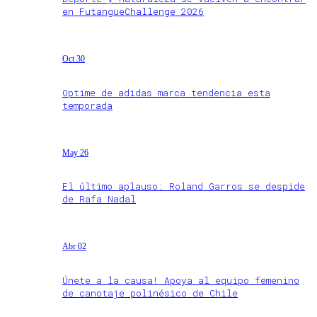
en FutangueChallenge 2026
Oct 30
Optime de adidas marca tendencia esta
temporada
May 26
El último aplauso: Roland Garros se despide
de Rafa Nadal
Abr 02
Únete a la causa! Apoya al equipo femenino
de canotaje polinésico de Chile