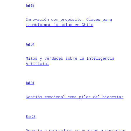
Jul 18
Innovación con propósito: Claves para
transformar la salud en Chile
Jul 04
Mitos y verdades sobre la Inteligencia
Artificial
Jul 01
Gestión emocional como pilar del bienestar
Ene 28
Deporte y naturaleza se vuelven a encontrar