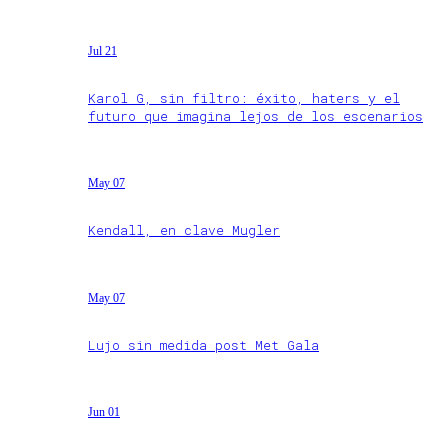
Jul 21
Karol G, sin filtro: éxito, haters y el
futuro que imagina lejos de los escenarios
May 07
Kendall, en clave Mugler
May 07
Lujo sin medida post Met Gala
Jun 01