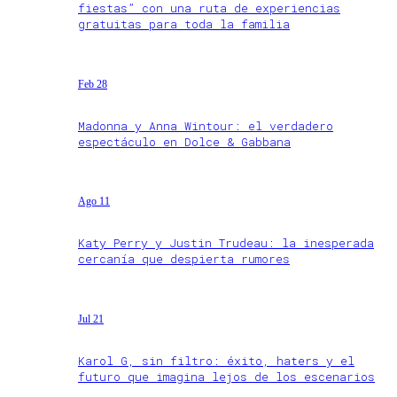
fiestas” con una ruta de experiencias
gratuitas para toda la familia
Feb 28
Madonna y Anna Wintour: el verdadero
espectáculo en Dolce & Gabbana
Ago 11
Katy Perry y Justin Trudeau: la inesperada
cercanía que despierta rumores
Jul 21
Karol G, sin filtro: éxito, haters y el
futuro que imagina lejos de los escenarios