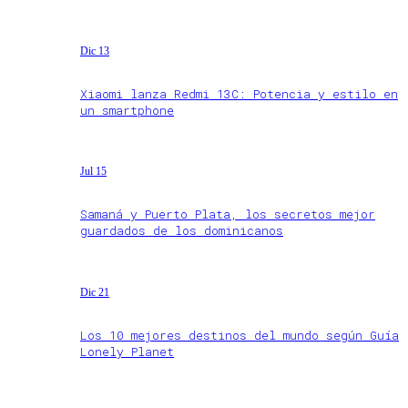
Dic 13
Xiaomi lanza Redmi 13C: Potencia y estilo en
un smartphone
Jul 15
Samaná y Puerto Plata, los secretos mejor
guardados de los dominicanos
Dic 21
Los 10 mejores destinos del mundo según Guía
Lonely Planet