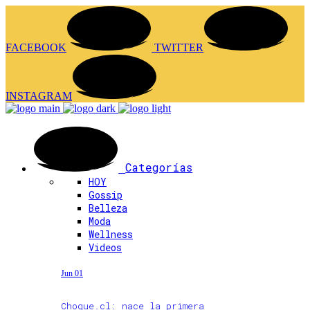
FACEBOOK
TWITTER
INSTAGRAM
Categorías
HOY
Gossip
Belleza
Moda
Wellness
Videos
Jun 01
Choque.cl: nace la primera