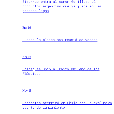
Bizarrap entra al canon Gorillaz: el
productor argentino que ya juega en las
grandes ligas
Ene 16
Cuando la música nos reunió de verdad
Abr 16
Unibag se unió al Pacto Chileno de los
Plásticos
Nov 18
Brabantia aterrizó en Chile con un exclusivo
evento de lanzamiento