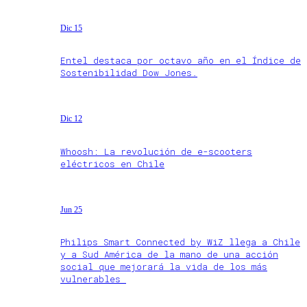
Dic 15
Entel destaca por octavo año en el Índice de
Sostenibilidad Dow Jones.
Dic 12
Whoosh: La revolución de e-scooters
eléctricos en Chile
Jun 25
Philips Smart Connected by WiZ llega a Chile
y a Sud América de la mano de una acción
social que mejorará la vida de los más
vulnerables