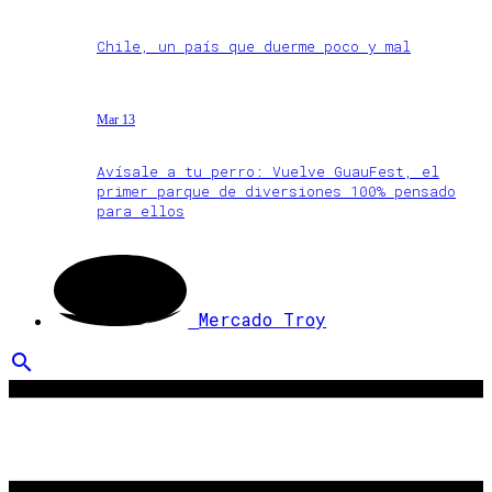
Chile, un país que duerme poco y mal
Mar 13
Avísale a tu perro: Vuelve GuauFest, el
primer parque de diversiones 100% pensado
para ellos
Mercado Troy
search