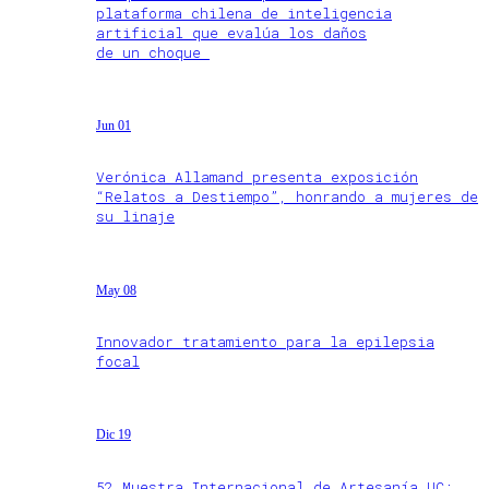
plataforma chilena de inteligencia
artificial que evalúa los daños
de un choque
Jun 01
Verónica Allamand presenta exposición
“Relatos a Destiempo”, honrando a mujeres de
su linaje
May 08
Innovador tratamiento para la epilepsia
focal
Dic 19
52 Muestra Internacional de Artesanía UC: