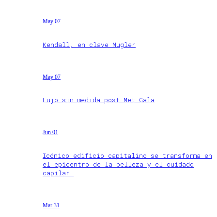
May 07
Kendall, en clave Mugler
May 07
Lujo sin medida post Met Gala
Jun 01
Icónico edificio capitalino se transforma en
el epicentro de la belleza y el cuidado
capilar
Mar 31