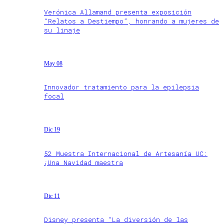
Verónica Allamand presenta exposición
“Relatos a Destiempo”, honrando a mujeres de
su linaje
May 08
Innovador tratamiento para la epilepsia
focal
Dic 19
52 Muestra Internacional de Artesanía UC:
¡Una Navidad maestra
Dic 11
Disney presenta “La diversión de las