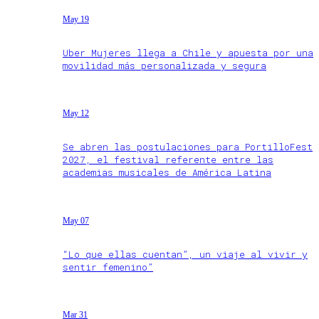
May 19
Uber Mujeres llega a Chile y apuesta por una
movilidad más personalizada y segura
May 12
Se abren las postulaciones para PortilloFest
2027, el festival referente entre las
academias musicales de América Latina
May 07
“Lo que ellas cuentan”, un viaje al vivir y
sentir femenino”
Mar 31