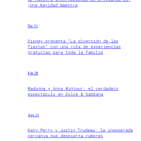
¡Una Navidad maestra
Dic 11
Disney presenta “La diversión de las
fiestas” con una ruta de experiencias
gratuitas para toda la familia
Feb 28
Madonna y Anna Wintour: el verdadero
espectáculo en Dolce & Gabbana
Ago 11
Katy Perry y Justin Trudeau: la inesperada
cercanía que despierta rumores