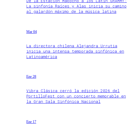
De la Estación Mapocho a los Latin GRAMMY:
La sinfonía Raíces y Alas inicia su camino
al galardón máximo de la música latina
Mar 04
La directora chilena Alejandra Urrutia
inicia una intensa temporada sinfónica en
Latinoamérica
Ene 28
Vibra Clásica cerró la edición 2026 del
PortilloFest con un concierto memorable en
la Gran Sala Sinfónica Nacional
Ene 17