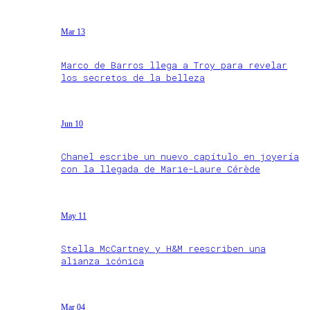
Mar 13
Marco de Barros llega a Troy para revelar
los secretos de la belleza
Jun 10
Chanel escribe un nuevo capítulo en joyería
con la llegada de Marie-Laure Cérède
May 11
Stella McCartney y H&M reescriben una
alianza icónica
Mar 04