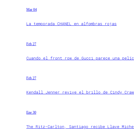
Mar 04
La temporada CHANEL en alfombras rojas
Feb 27
Cuando el front row de Gucci parece una pelíc
Feb 27
Kendall Jenner revive el brillo de Cindy Craw
Ene 30
The Ritz-Carlton, Santiago recibe Llave Miche