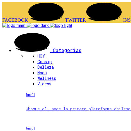
FACEBOOK
TWITTER
IN
Categorías
HOY
Gossip
Belleza
Moda
Wellness
Videos
Jun 01
Choque.cl: nace la primera plataforma chilen
Jun 01