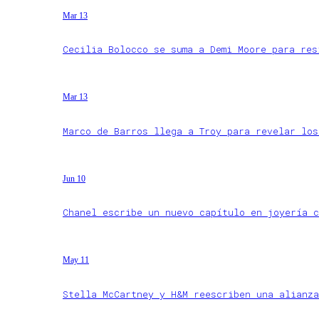
Mar 13
Cecilia Bolocco se suma a Demi Moore para res
Mar 13
Marco de Barros llega a Troy para revelar los
Jun 10
Chanel escribe un nuevo capítulo en joyería c
May 11
Stella McCartney y H&M reescriben una alianza