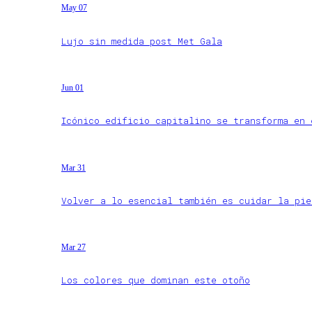
May 07
Lujo sin medida post Met Gala
Jun 01
Icónico edificio capitalino se transforma en
Mar 31
Volver a lo esencial también es cuidar la pie
Mar 27
Los colores que dominan este otoño