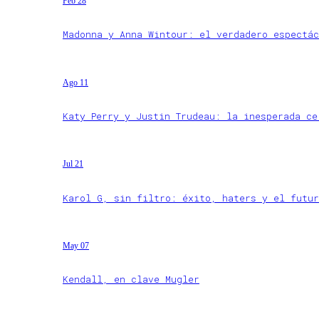
Feb 28
Madonna y Anna Wintour: el verdadero espectác
Ago 11
Katy Perry y Justin Trudeau: la inesperada ce
Jul 21
Karol G, sin filtro: éxito, haters y el futur
May 07
Kendall, en clave Mugler