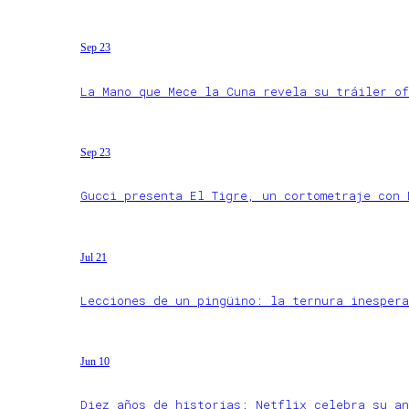
Sep 23
La Mano que Mece la Cuna revela su tráiler of
Sep 23
Gucci presenta El Tigre, un cortometraje con 
Jul 21
Lecciones de un pingüino: la ternura inespera
Jun 10
Diez años de historias: Netflix celebra su an