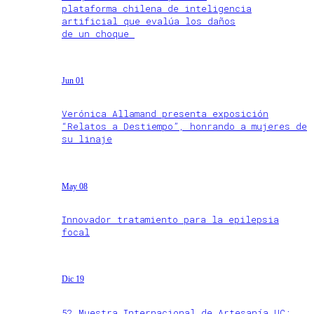
plataforma chilena de inteligencia
artificial que evalúa los daños
de un choque
Jun 01
Verónica Allamand presenta exposición
“Relatos a Destiempo”, honrando a mujeres de
su linaje
May 08
Innovador tratamiento para la epilepsia
focal
Dic 19
52 Muestra Internacional de Artesanía UC: