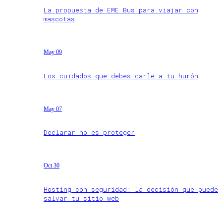
La propuesta de EME Bus para viajar con
mascotas
May 09
Los cuidados que debes darle a tu hurón
May 07
Declarar no es proteger
Oct 30
Hosting con seguridad: la decisión que puede
salvar tu sitio web