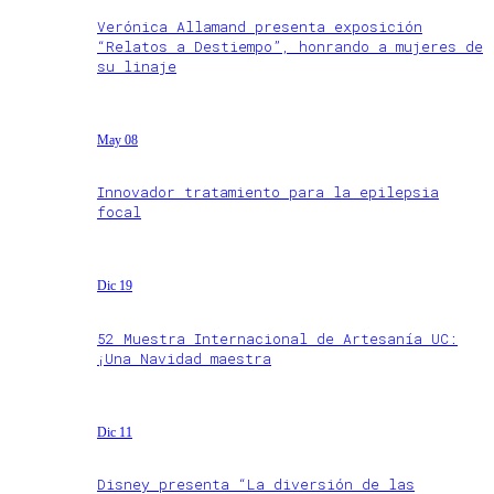
Verónica Allamand presenta exposición
“Relatos a Destiempo”, honrando a mujeres de
su linaje
May 08
Innovador tratamiento para la epilepsia
focal
Dic 19
52 Muestra Internacional de Artesanía UC:
¡Una Navidad maestra
Dic 11
Disney presenta “La diversión de las