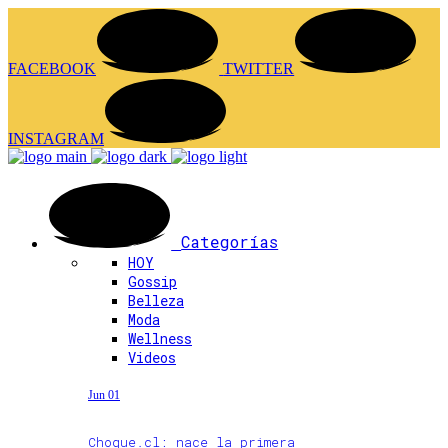
FACEBOOK
TWITTER
INSTAGRAM
Categorías
HOY
Gossip
Belleza
Moda
Wellness
Videos
Jun 01
Choque.cl: nace la primera