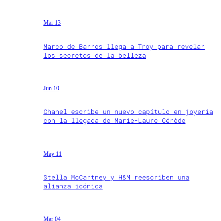
Mar 13
Marco de Barros llega a Troy para revelar
los secretos de la belleza
Jun 10
Chanel escribe un nuevo capítulo en joyería
con la llegada de Marie-Laure Cérède
May 11
Stella McCartney y H&M reescriben una
alianza icónica
Mar 04