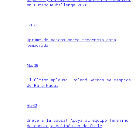
en FutangueChallenge 2026
Oct 30
Optime de adidas marca tendencia esta
temporada
May 26
El último aplauso: Roland Garros se despide
de Rafa Nadal
Abr 02
Únete a la causa! Apoya al equipo femenino
de canotaje polinésico de Chile