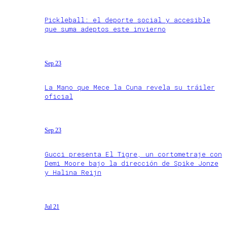
Pickleball: el deporte social y accesible
que suma adeptos este invierno
Sep 23
La Mano que Mece la Cuna revela su tráiler
oficial
Sep 23
Gucci presenta El Tigre, un cortometraje con
Demi Moore bajo la dirección de Spike Jonze
y Halina Reijn
Jul 21