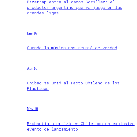
Bizarrap entra al canon Gorillaz: el
productor argentino que ya juega en las
grandes ligas
Ene 16
Cuando la música nos reunió de verdad
Abr 16
Unibag se unió al Pacto Chileno de los
Plásticos
Nov 18
Brabantia aterrizó en Chile con un exclusivo
evento de lanzamiento