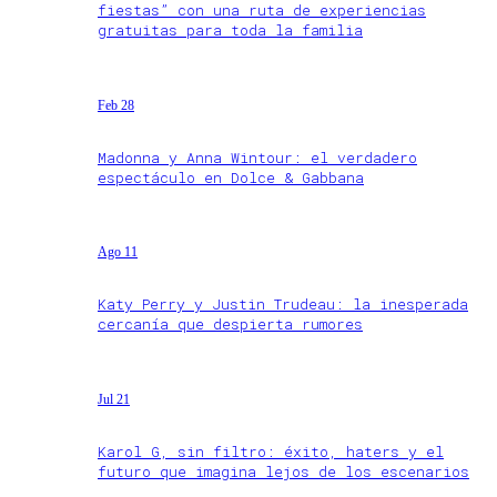
fiestas” con una ruta de experiencias
gratuitas para toda la familia
Feb 28
Madonna y Anna Wintour: el verdadero
espectáculo en Dolce & Gabbana
Ago 11
Katy Perry y Justin Trudeau: la inesperada
cercanía que despierta rumores
Jul 21
Karol G, sin filtro: éxito, haters y el
futuro que imagina lejos de los escenarios