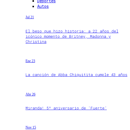
Deportes
Autos
Jul 21
El beso que hizo historia: a 22 años del
icónico momento de Britney, Madonna y
Christina
Ene 23
La canción de Abba Chiquitita cumple 43 años
Abr 26
Miranda! 5º aniversario de ‘Fuerte’
Nov 15