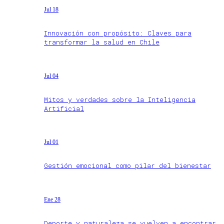
Jul 18
Innovación con propósito: Claves para
transformar la salud en Chile
Jul 04
Mitos y verdades sobre la Inteligencia
Artificial
Jul 01
Gestión emocional como pilar del bienestar
Ene 28
Deporte y naturaleza se vuelven a encontrar