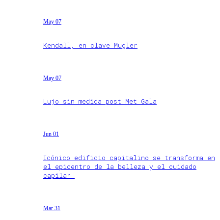
May 07
Kendall, en clave Mugler
May 07
Lujo sin medida post Met Gala
Jun 01
Icónico edificio capitalino se transforma en
el epicentro de la belleza y el cuidado
capilar
Mar 31