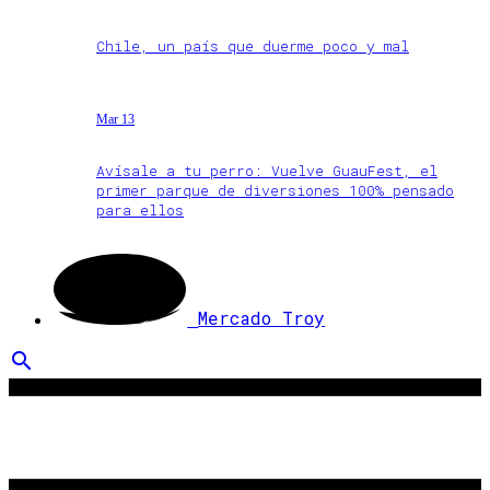
Chile, un país que duerme poco y mal
Mar 13
Avísale a tu perro: Vuelve GuauFest, el
primer parque de diversiones 100% pensado
para ellos
Mercado Troy
search