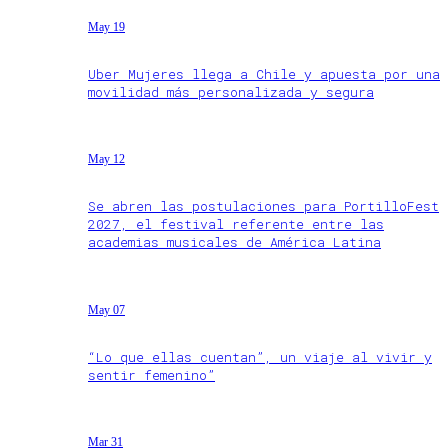
May 19
Uber Mujeres llega a Chile y apuesta por una
movilidad más personalizada y segura
May 12
Se abren las postulaciones para PortilloFest
2027, el festival referente entre las
academias musicales de América Latina
May 07
“Lo que ellas cuentan”, un viaje al vivir y
sentir femenino”
Mar 31