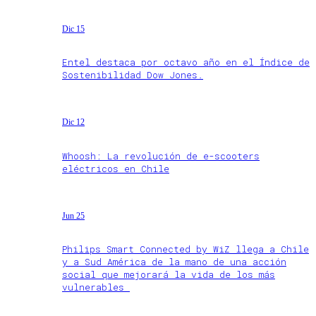
Dic 15
Entel destaca por octavo año en el Índice de
Sostenibilidad Dow Jones.
Dic 12
Whoosh: La revolución de e-scooters
eléctricos en Chile
Jun 25
Philips Smart Connected by WiZ llega a Chile
y a Sud América de la mano de una acción
social que mejorará la vida de los más
vulnerables