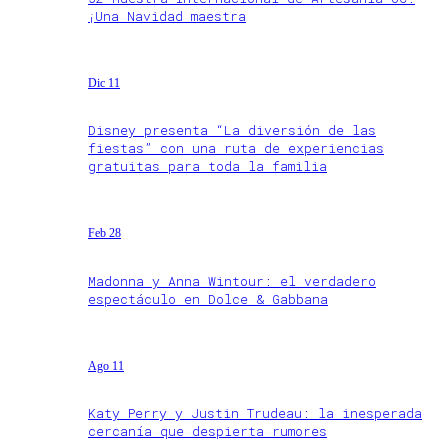
¡Una Navidad maestra
Dic 11
Disney presenta “La diversión de las
fiestas” con una ruta de experiencias
gratuitas para toda la familia
Feb 28
Madonna y Anna Wintour: el verdadero
espectáculo en Dolce & Gabbana
Ago 11
Katy Perry y Justin Trudeau: la inesperada
cercanía que despierta rumores