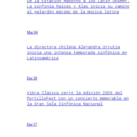
De la Estación Mapocho a los Latin GRAMMY:
La sinfonía Raíces y Alas inicia su camino
al galardón máximo de la música latina
Mar 04
La directora chilena Alejandra Urrutia
inicia una intensa temporada sinfónica en
Latinoamérica
Ene 28
Vibra Clásica cerró la edición 2026 del
PortilloFest con un concierto memorable en
la Gran Sala Sinfónica Nacional
Ene 17