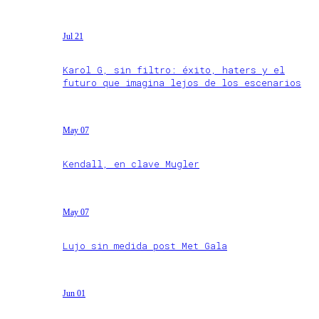
Jul 21
Karol G, sin filtro: éxito, haters y el
futuro que imagina lejos de los escenarios
May 07
Kendall, en clave Mugler
May 07
Lujo sin medida post Met Gala
Jun 01