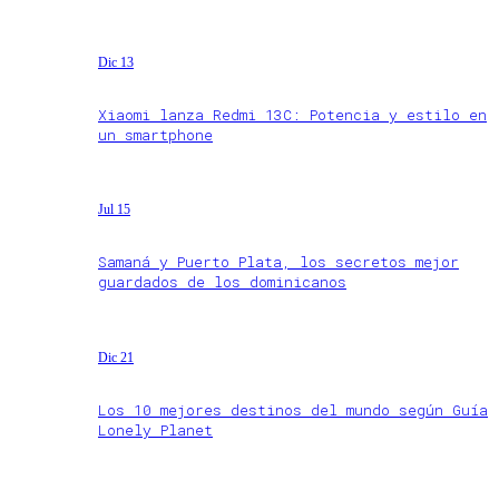
Dic 13
Xiaomi lanza Redmi 13C: Potencia y estilo en
un smartphone
Jul 15
Samaná y Puerto Plata, los secretos mejor
guardados de los dominicanos
Dic 21
Los 10 mejores destinos del mundo según Guía
Lonely Planet