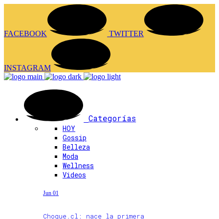
FACEBOOK
TWITTER
INSTAGRAM
Categorías
HOY
Gossip
Belleza
Moda
Wellness
Videos
Jun 01
Choque.cl: nace la primera