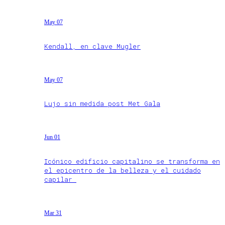
May 07
Kendall, en clave Mugler
May 07
Lujo sin medida post Met Gala
Jun 01
Icónico edificio capitalino se transforma en
el epicentro de la belleza y el cuidado
capilar
Mar 31