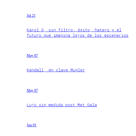
Jul 21
Karol G, sin filtro: éxito, haters y el
futuro que imagina lejos de los escenarios
May 07
Kendall, en clave Mugler
May 07
Lujo sin medida post Met Gala
Jun 01