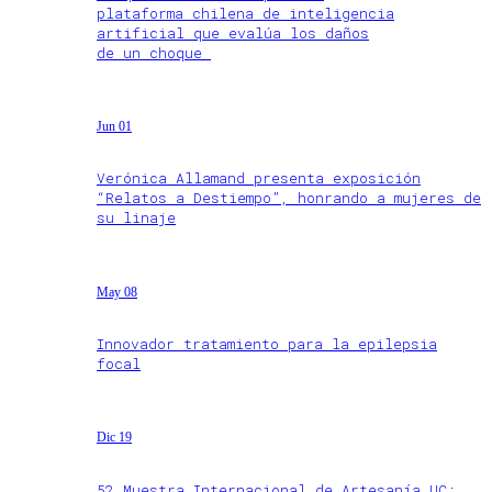
plataforma chilena de inteligencia
artificial que evalúa los daños
de un choque
Jun 01
Verónica Allamand presenta exposición
“Relatos a Destiempo”, honrando a mujeres de
su linaje
May 08
Innovador tratamiento para la epilepsia
focal
Dic 19
52 Muestra Internacional de Artesanía UC: