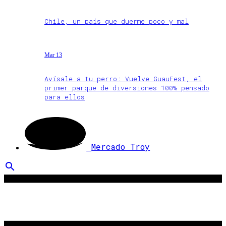
Chile, un país que duerme poco y mal
Mar 13
Avísale a tu perro: Vuelve GuauFest, el
primer parque de diversiones 100% pensado
para ellos
Mercado Troy
search