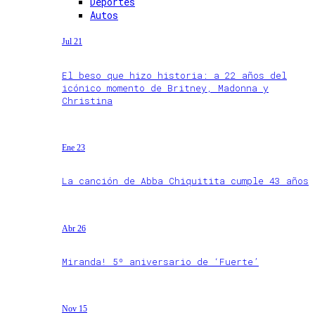
Deportes
Autos
Jul 21
El beso que hizo historia: a 22 años del
icónico momento de Britney, Madonna y
Christina
Ene 23
La canción de Abba Chiquitita cumple 43 años
Abr 26
Miranda! 5º aniversario de ‘Fuerte’
Nov 15