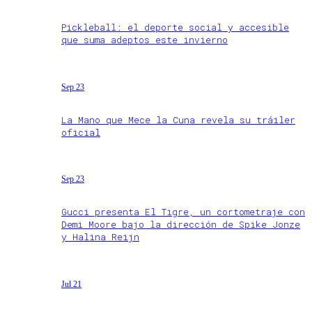
Pickleball: el deporte social y accesible
que suma adeptos este invierno
Sep 23
La Mano que Mece la Cuna revela su tráiler
oficial
Sep 23
Gucci presenta El Tigre, un cortometraje con
Demi Moore bajo la dirección de Spike Jonze
y Halina Reijn
Jul 21