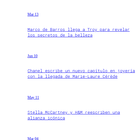
Mar 13
Marco de Barros llega a Troy para revelar
los secretos de la belleza
Jun 10
Chanel escribe un nuevo capítulo en joyería
con la llegada de Marie-Laure Cérède
May 11
Stella McCartney y H&M reescriben una
alianza icónica
Mar 04