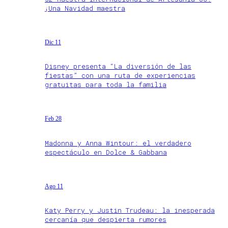
¡Una Navidad maestra
Dic 11
Disney presenta “La diversión de las
fiestas” con una ruta de experiencias
gratuitas para toda la familia
Feb 28
Madonna y Anna Wintour: el verdadero
espectáculo en Dolce & Gabbana
Ago 11
Katy Perry y Justin Trudeau: la inesperada
cercanía que despierta rumores