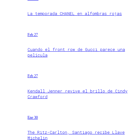
La temporada CHANEL en alfombras rojas
Feb 27
Cuando el front row de Gucci parece una
película
Feb 27
Kendall Jenner revive el brillo de Cindy
Crawford
Ene 30
The Ritz-Carlton, Santiago recibe Llave
Michelin