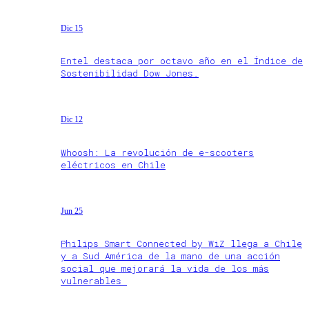
Dic 15
Entel destaca por octavo año en el Índice de
Sostenibilidad Dow Jones.
Dic 12
Whoosh: La revolución de e-scooters
eléctricos en Chile
Jun 25
Philips Smart Connected by WiZ llega a Chile
y a Sud América de la mano de una acción
social que mejorará la vida de los más
vulnerables