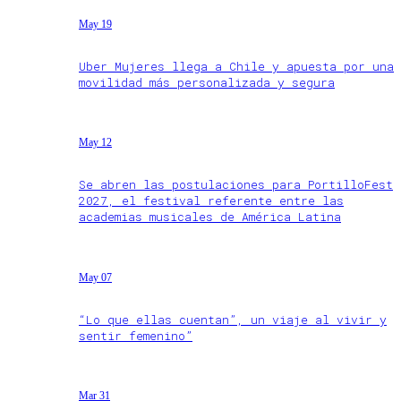
May 19
Uber Mujeres llega a Chile y apuesta por una
movilidad más personalizada y segura
May 12
Se abren las postulaciones para PortilloFest
2027, el festival referente entre las
academias musicales de América Latina
May 07
“Lo que ellas cuentan”, un viaje al vivir y
sentir femenino”
Mar 31