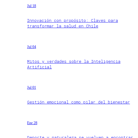
Jul 18
Innovación con propósito: Claves para
transformar la salud en Chile
Jul 04
Mitos y verdades sobre la Inteligencia
Artificial
Jul 01
Gestión emocional como pilar del bienestar
Ene 28
Deporte y naturaleza se vuelven a encontrar