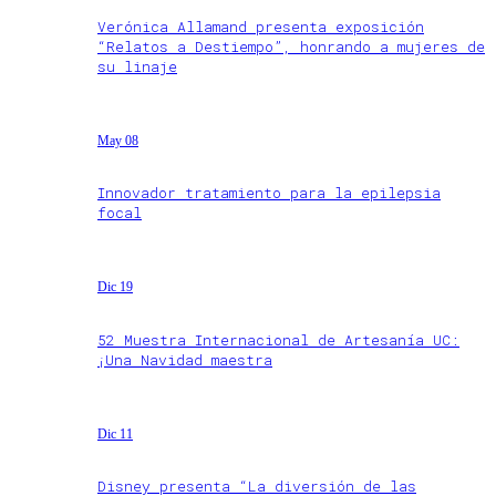
Verónica Allamand presenta exposición
“Relatos a Destiempo”, honrando a mujeres de
su linaje
May 08
Innovador tratamiento para la epilepsia
focal
Dic 19
52 Muestra Internacional de Artesanía UC:
¡Una Navidad maestra
Dic 11
Disney presenta “La diversión de las