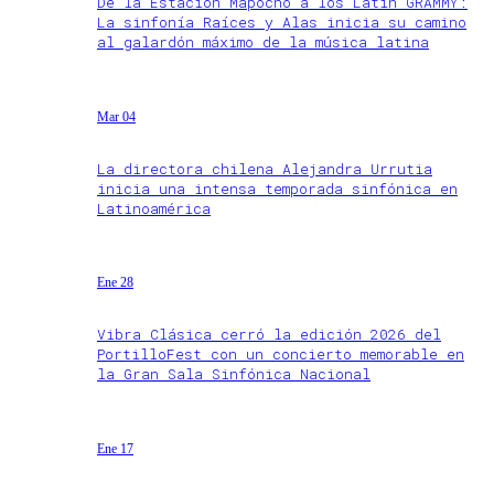
De la Estación Mapocho a los Latin GRAMMY:
La sinfonía Raíces y Alas inicia su camino
al galardón máximo de la música latina
Mar 04
La directora chilena Alejandra Urrutia
inicia una intensa temporada sinfónica en
Latinoamérica
Ene 28
Vibra Clásica cerró la edición 2026 del
PortilloFest con un concierto memorable en
la Gran Sala Sinfónica Nacional
Ene 17