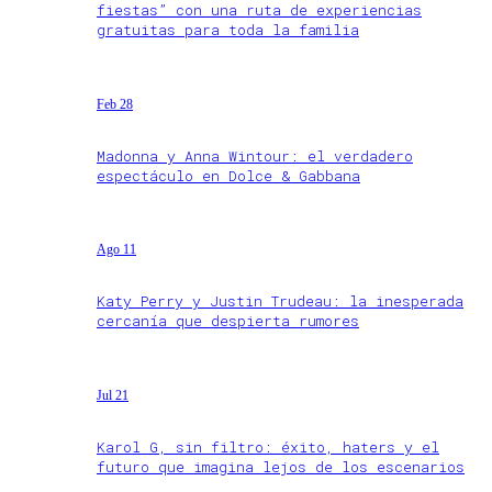
fiestas” con una ruta de experiencias
gratuitas para toda la familia
Feb 28
Madonna y Anna Wintour: el verdadero
espectáculo en Dolce & Gabbana
Ago 11
Katy Perry y Justin Trudeau: la inesperada
cercanía que despierta rumores
Jul 21
Karol G, sin filtro: éxito, haters y el
futuro que imagina lejos de los escenarios