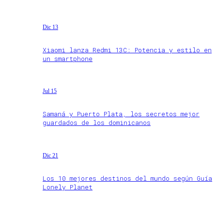
Dic 13
Xiaomi lanza Redmi 13C: Potencia y estilo en
un smartphone
Jul 15
Samaná y Puerto Plata, los secretos mejor
guardados de los dominicanos
Dic 21
Los 10 mejores destinos del mundo según Guía
Lonely Planet