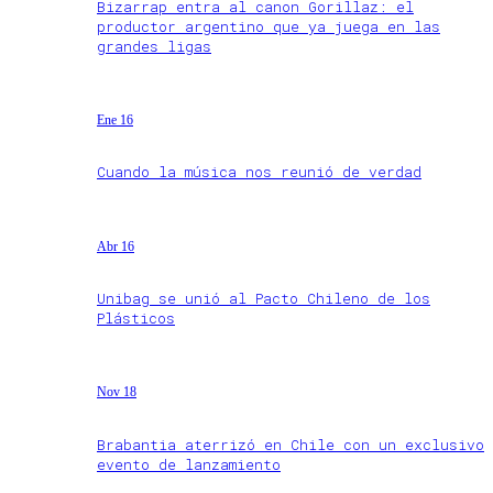
Bizarrap entra al canon Gorillaz: el
productor argentino que ya juega en las
grandes ligas
Ene 16
Cuando la música nos reunió de verdad
Abr 16
Unibag se unió al Pacto Chileno de los
Plásticos
Nov 18
Brabantia aterrizó en Chile con un exclusivo
evento de lanzamiento