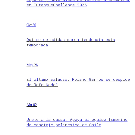
en FutangueChallenge 2026
Oct 30
Optime de adidas marca tendencia esta
temporada
May 26
El último aplauso: Roland Garros se despide
de Rafa Nadal
Abr 02
Únete a la causa! Apoya al equipo femenino
de canotaje polinésico de Chile