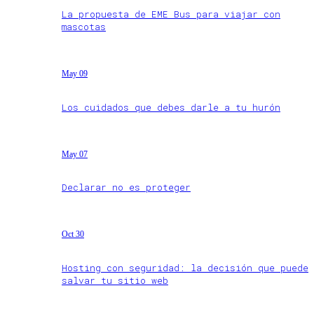
La propuesta de EME Bus para viajar con
mascotas
May 09
Los cuidados que debes darle a tu hurón
May 07
Declarar no es proteger
Oct 30
Hosting con seguridad: la decisión que puede
salvar tu sitio web