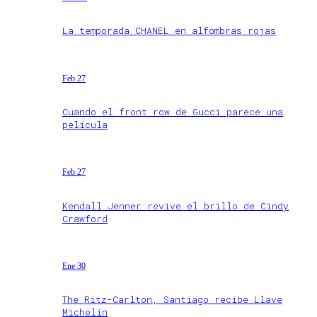
La temporada CHANEL en alfombras rojas
Feb 27
Cuando el front row de Gucci parece una
película
Feb 27
Kendall Jenner revive el brillo de Cindy
Crawford
Ene 30
The Ritz-Carlton, Santiago recibe Llave
Michelin