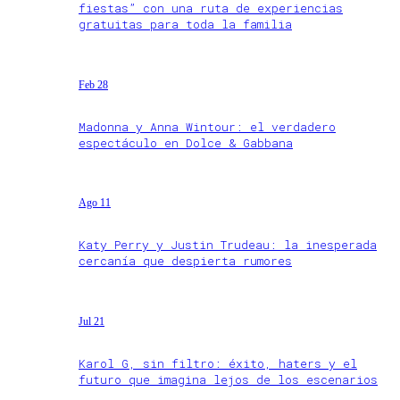
fiestas” con una ruta de experiencias
gratuitas para toda la familia
Feb 28
Madonna y Anna Wintour: el verdadero
espectáculo en Dolce & Gabbana
Ago 11
Katy Perry y Justin Trudeau: la inesperada
cercanía que despierta rumores
Jul 21
Karol G, sin filtro: éxito, haters y el
futuro que imagina lejos de los escenarios