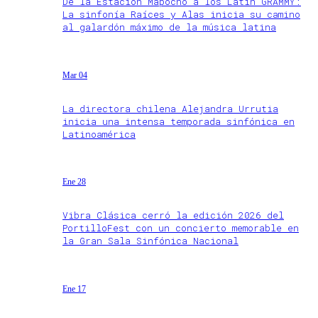
De la Estación Mapocho a los Latin GRAMMY:
La sinfonía Raíces y Alas inicia su camino
al galardón máximo de la música latina
Mar 04
La directora chilena Alejandra Urrutia
inicia una intensa temporada sinfónica en
Latinoamérica
Ene 28
Vibra Clásica cerró la edición 2026 del
PortilloFest con un concierto memorable en
la Gran Sala Sinfónica Nacional
Ene 17