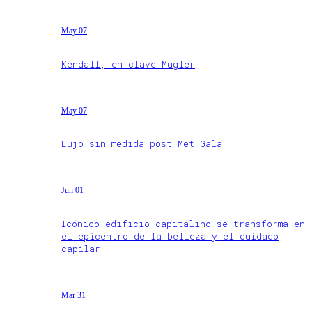
May 07
Kendall, en clave Mugler
May 07
Lujo sin medida post Met Gala
Jun 01
Icónico edificio capitalino se transforma en
el epicentro de la belleza y el cuidado
capilar
Mar 31