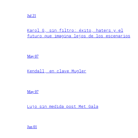
Jul 21
Karol G, sin filtro: éxito, haters y el
futuro que imagina lejos de los escenarios
May 07
Kendall, en clave Mugler
May 07
Lujo sin medida post Met Gala
Jun 01