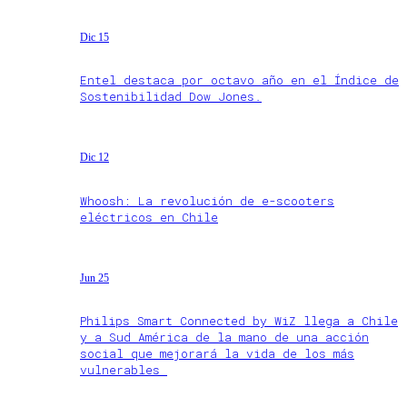
Dic 15
Entel destaca por octavo año en el Índice de
Sostenibilidad Dow Jones.
Dic 12
Whoosh: La revolución de e-scooters
eléctricos en Chile
Jun 25
Philips Smart Connected by WiZ llega a Chile
y a Sud América de la mano de una acción
social que mejorará la vida de los más
vulnerables