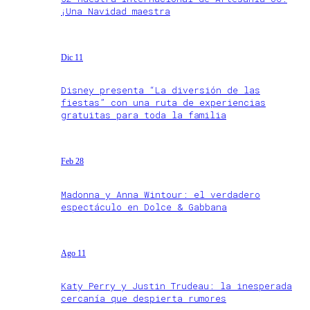
¡Una Navidad maestra
Dic 11
Disney presenta “La diversión de las
fiestas” con una ruta de experiencias
gratuitas para toda la familia
Feb 28
Madonna y Anna Wintour: el verdadero
espectáculo en Dolce & Gabbana
Ago 11
Katy Perry y Justin Trudeau: la inesperada
cercanía que despierta rumores