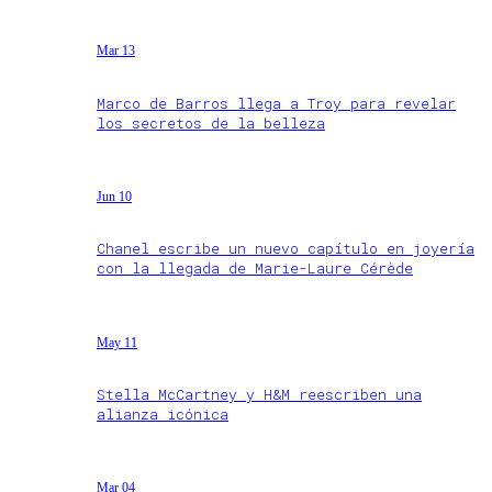
Mar 13
Marco de Barros llega a Troy para revelar
los secretos de la belleza
Jun 10
Chanel escribe un nuevo capítulo en joyería
con la llegada de Marie-Laure Cérède
May 11
Stella McCartney y H&M reescriben una
alianza icónica
Mar 04