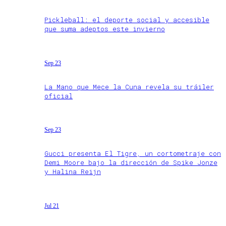
Pickleball: el deporte social y accesible
que suma adeptos este invierno
Sep 23
La Mano que Mece la Cuna revela su tráiler
oficial
Sep 23
Gucci presenta El Tigre, un cortometraje con
Demi Moore bajo la dirección de Spike Jonze
y Halina Reijn
Jul 21