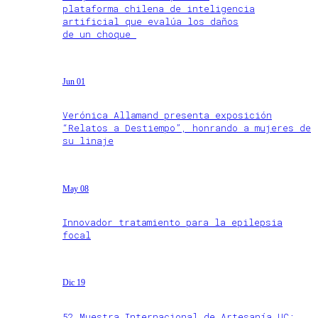
plataforma chilena de inteligencia
artificial que evalúa los daños
de un choque
Jun 01
Verónica Allamand presenta exposición
“Relatos a Destiempo”, honrando a mujeres de
su linaje
May 08
Innovador tratamiento para la epilepsia
focal
Dic 19
52 Muestra Internacional de Artesanía UC: