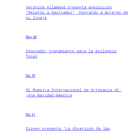
Verónica Allamand presenta exposición
“Relatos a Destiempo”, honrando a mujeres de
su linaje
May 08
Innovador tratamiento para la epilepsia
focal
Dic 19
52 Muestra Internacional de Artesanía UC:
¡Una Navidad maestra
Dic 11
Disney presenta “La diversión de las