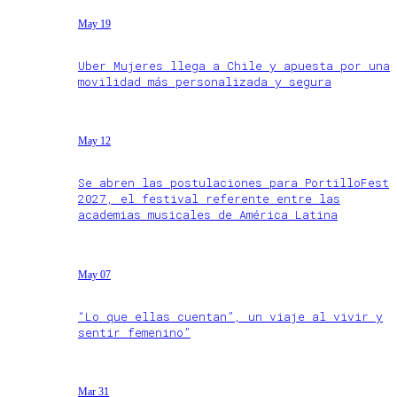
May 19
Uber Mujeres llega a Chile y apuesta por una
movilidad más personalizada y segura
May 12
Se abren las postulaciones para PortilloFest
2027, el festival referente entre las
academias musicales de América Latina
May 07
“Lo que ellas cuentan”, un viaje al vivir y
sentir femenino”
Mar 31