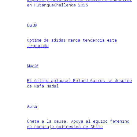
en FutangueChallenge 2026
Oct 30
Optime de adidas marca tendencia esta
temporada
May 26
El último aplauso: Roland Garros se despide
de Rafa Nadal
Abr 02
Únete a la causa! Apoya al equipo femenino
de canotaje polinésico de Chile