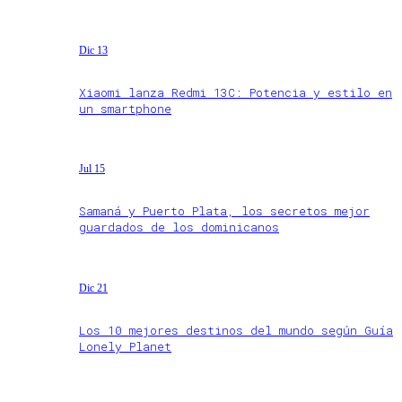
Dic 13
Xiaomi lanza Redmi 13C: Potencia y estilo en
un smartphone
Jul 15
Samaná y Puerto Plata, los secretos mejor
guardados de los dominicanos
Dic 21
Los 10 mejores destinos del mundo según Guía
Lonely Planet