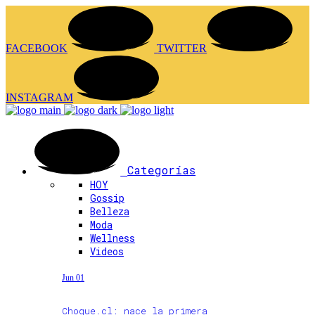
FACEBOOK
TWITTER
INSTAGRAM
Categorías
HOY
Gossip
Belleza
Moda
Wellness
Videos
Jun 01
Choque.cl: nace la primera