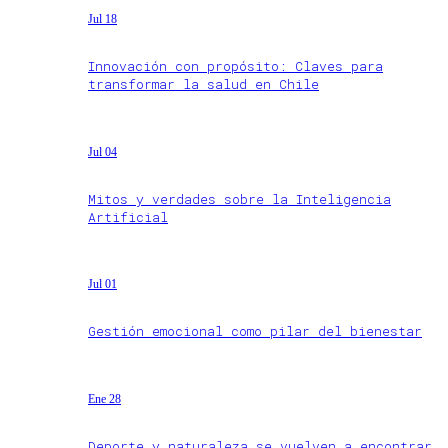
Jul 18
Innovación con propósito: Claves para
transformar la salud en Chile
Jul 04
Mitos y verdades sobre la Inteligencia
Artificial
Jul 01
Gestión emocional como pilar del bienestar
Ene 28
Deporte y naturaleza se vuelven a encontrar