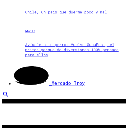
Chile, un país que duerme poco y mal
Mar 13
Avísale a tu perro: Vuelve GuauFest, el
primer parque de diversiones 100% pensado
para ellos
Mercado Troy
search