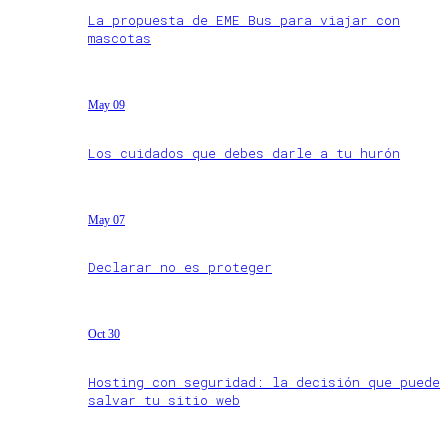
La propuesta de EME Bus para viajar con
mascotas
May 09
Los cuidados que debes darle a tu hurón
May 07
Declarar no es proteger
Oct 30
Hosting con seguridad: la decisión que puede
salvar tu sitio web