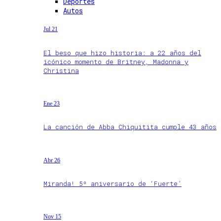
Deportes
Autos
Jul 21
El beso que hizo historia: a 22 años del
icónico momento de Britney, Madonna y
Christina
Ene 23
La canción de Abba Chiquitita cumple 43 años
Abr 26
Miranda! 5º aniversario de ‘Fuerte’
Nov 15