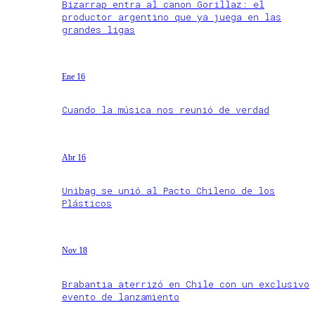
Bizarrap entra al canon Gorillaz: el
productor argentino que ya juega en las
grandes ligas
Ene 16
Cuando la música nos reunió de verdad
Abr 16
Unibag se unió al Pacto Chileno de los
Plásticos
Nov 18
Brabantia aterrizó en Chile con un exclusivo
evento de lanzamiento