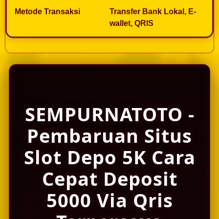
s
Metode Transaksi
Transfer Bank Lokal, E-
e
wallet, QRIS
d
e
t
a
i
l
s
SEMPURNATOTO -
Pembaruan Situs
Slot Depo 5K Cara
Cepat Deposit
5000 Via Qris