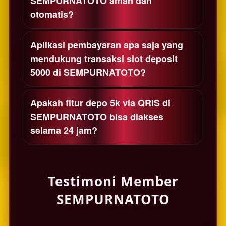
SEMPURNATOTO aman dan
dirancang untuk memberikan kemudahan
5000. Opsi depo 5k ini memungkinkan
otomatis?
akses, kestabilan server, dan kecepatan
Anda untuk langsung menikmati seluruh
transaksi bagi seluruh pengguna.
permainan favorit tanpa perlu
Sangat aman. Setiap transaksi slot QRIS
Aplikasi pembayaran apa saja yang
mengeluarkan modal besar.
diproses secara otomatis oleh sistem
mendukung transaksi slot deposit
tanpa perlu konfirmasi manual yang
5000 di SEMPURNATOTO?
memakan waktu. Selain itu,
SEMPURNATOTO menerapkan sistem
Fitur slot QRIS pada layanan depo 5k
Apakah fitur depo 5k via QRIS di
proteksi enkripsi berlapis untuk menjamin
SEMPURNATOTO mendukung hampir
SEMPURNATOTO bisa diakses
kerahasiaan dan keamanan data setiap
seluruh metode pembayaran digital di
selama 24 jam?
pengguna.
Indonesia, mulai dari e-wallet populer
seperti DANA, OVO, GoPay, dan LinkAja,
Ya, layanan slot deposit 5000 melalui
hingga seluruh aplikasi mobile banking
metode slot QRIS di SEMPURNATOTO
Testimoni Member
yang memiliki fitur pemindai QRIS.
beroperasi penuh selama 24 jam non-stop
setiap hari. Hal ini memungkinkan
SEMPURNATOTO
pengguna untuk melakukan pengisian
saldo depo 5k secara instan dan fleksibel