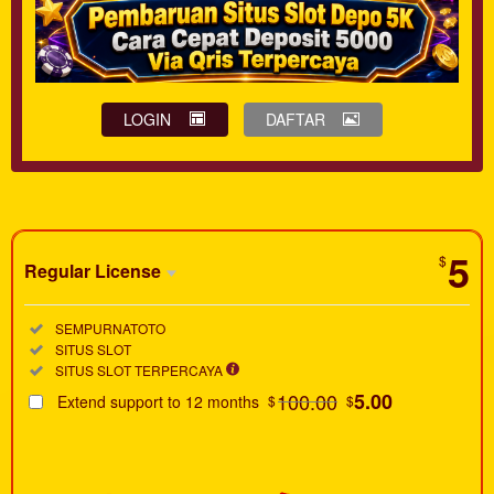
LOGIN
DAFTAR
Show More
5
$
Regular License
Regular
Included:
SEMPURNATOTO
License
Included:
SITUS SLOT
SELECTED
Included:
SITUS SLOT TERPERCAYA
88
$
100.00
5.00
Extend support to 12 months
$
$
Sempurnatoto
hadirkan
pembaruan
situs slot