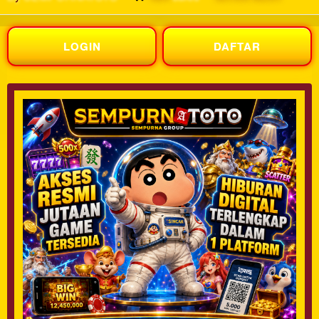
LOGIN
DAFTAR