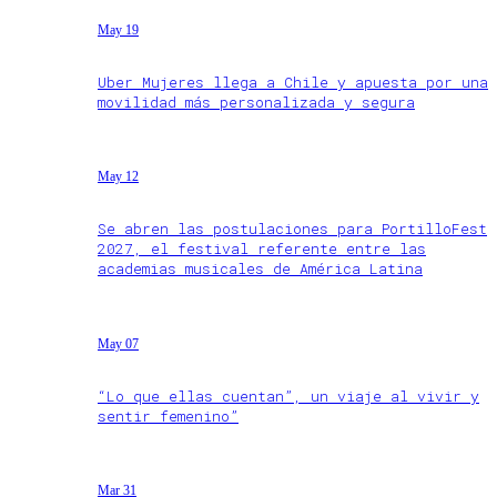
May 19
Uber Mujeres llega a Chile y apuesta por una
movilidad más personalizada y segura
May 12
Se abren las postulaciones para PortilloFest
2027, el festival referente entre las
academias musicales de América Latina
May 07
“Lo que ellas cuentan”, un viaje al vivir y
sentir femenino”
Mar 31