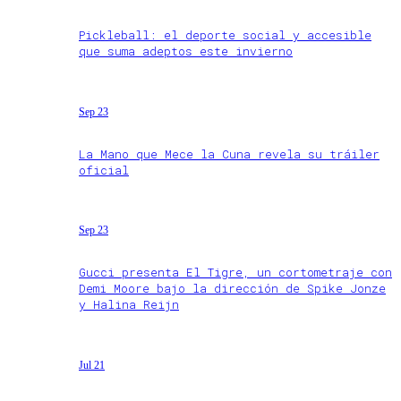
Pickleball: el deporte social y accesible
que suma adeptos este invierno
Sep 23
La Mano que Mece la Cuna revela su tráiler
oficial
Sep 23
Gucci presenta El Tigre, un cortometraje con
Demi Moore bajo la dirección de Spike Jonze
y Halina Reijn
Jul 21