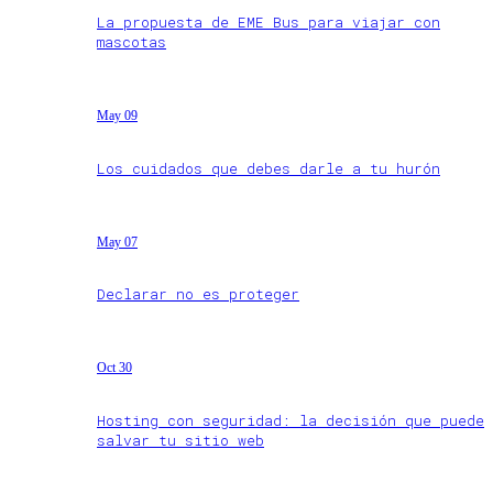
La propuesta de EME Bus para viajar con
mascotas
May 09
Los cuidados que debes darle a tu hurón
May 07
Declarar no es proteger
Oct 30
Hosting con seguridad: la decisión que puede
salvar tu sitio web