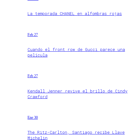
La temporada CHANEL en alfombras rojas
Feb 27
Cuando el front row de Gucci parece una
película
Feb 27
Kendall Jenner revive el brillo de Cindy
Crawford
Ene 30
The Ritz-Carlton, Santiago recibe Llave
Michelin