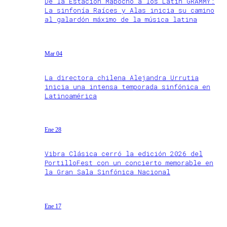
De la Estación Mapocho a los Latin GRAMMY:
La sinfonía Raíces y Alas inicia su camino
al galardón máximo de la música latina
Mar 04
La directora chilena Alejandra Urrutia
inicia una intensa temporada sinfónica en
Latinoamérica
Ene 28
Vibra Clásica cerró la edición 2026 del
PortilloFest con un concierto memorable en
la Gran Sala Sinfónica Nacional
Ene 17