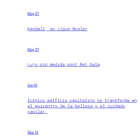
May 07
Kendall, en clave Mugler
May 07
Lujo sin medida post Met Gala
Jun 01
Icónico edificio capitalino se transforma en
el epicentro de la belleza y el cuidado
capilar
Mar 31