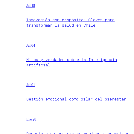
Jul 18
Innovación con propósito: Claves para
transformar la salud en Chile
Jul 04
Mitos y verdades sobre la Inteligencia
Artificial
Jul 01
Gestión emocional como pilar del bienestar
Ene 28
Deporte y naturaleza se vuelven a encontrar