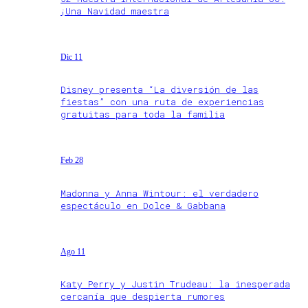
¡Una Navidad maestra
Dic 11
Disney presenta “La diversión de las
fiestas” con una ruta de experiencias
gratuitas para toda la familia
Feb 28
Madonna y Anna Wintour: el verdadero
espectáculo en Dolce & Gabbana
Ago 11
Katy Perry y Justin Trudeau: la inesperada
cercanía que despierta rumores