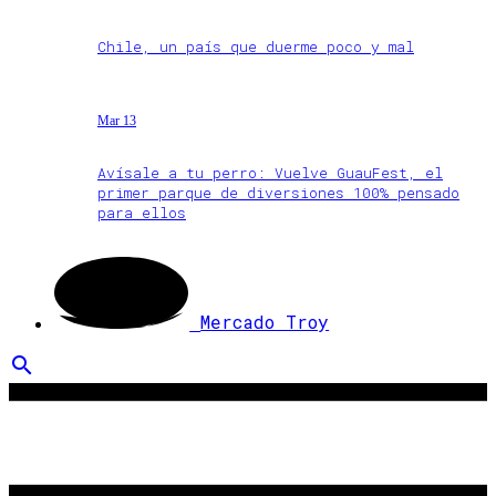
Chile, un país que duerme poco y mal
Mar 13
Avísale a tu perro: Vuelve GuauFest, el
primer parque de diversiones 100% pensado
para ellos
Mercado Troy
search