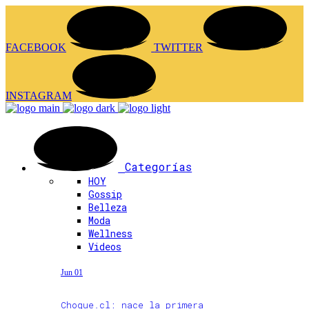
FACEBOOK
TWITTER
INSTAGRAM
Categorías
HOY
Gossip
Belleza
Moda
Wellness
Videos
Jun 01
Choque.cl: nace la primera