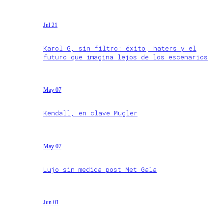
Jul 21
Karol G, sin filtro: éxito, haters y el
futuro que imagina lejos de los escenarios
May 07
Kendall, en clave Mugler
May 07
Lujo sin medida post Met Gala
Jun 01