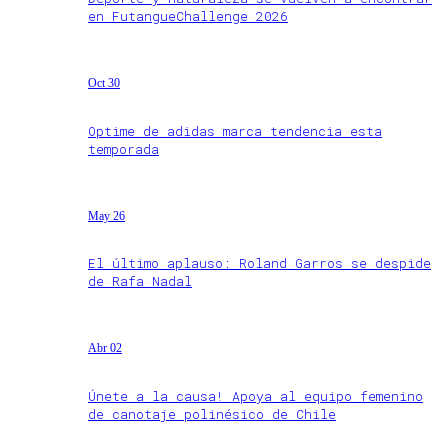
en FutangueChallenge 2026
Oct 30
Optime de adidas marca tendencia esta
temporada
May 26
El último aplauso: Roland Garros se despide
de Rafa Nadal
Abr 02
Únete a la causa! Apoya al equipo femenino
de canotaje polinésico de Chile