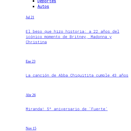
Deportes
Autos
Jul 21
El beso que hizo historia: a 22 años del
icónico momento de Britney, Madonna y
Christina
Ene 23
La canción de Abba Chiquitita cumple 43 años
Abr 26
Miranda! 5º aniversario de ‘Fuerte’
Nov 15