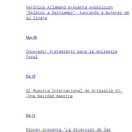
Verónica Allamand presenta exposición
“Relatos a Destiempo”, honrando a mujeres de
su linaje
May 08
Innovador tratamiento para la epilepsia
focal
Dic 19
52 Muestra Internacional de Artesanía UC:
¡Una Navidad maestra
Dic 11
Disney presenta “La diversión de las