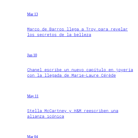
Mar 13
Marco de Barros llega a Troy para revelar
los secretos de la belleza
Jun 10
Chanel escribe un nuevo capítulo en joyería
con la llegada de Marie-Laure Cérède
May 11
Stella McCartney y H&M reescriben una
alianza icónica
Mar 04