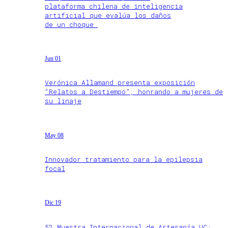
plataforma chilena de inteligencia
artificial que evalúa los daños
de un choque
Jun 01
Verónica Allamand presenta exposición
“Relatos a Destiempo”, honrando a mujeres de
su linaje
May 08
Innovador tratamiento para la epilepsia
focal
Dic 19
52 Muestra Internacional de Artesanía UC: