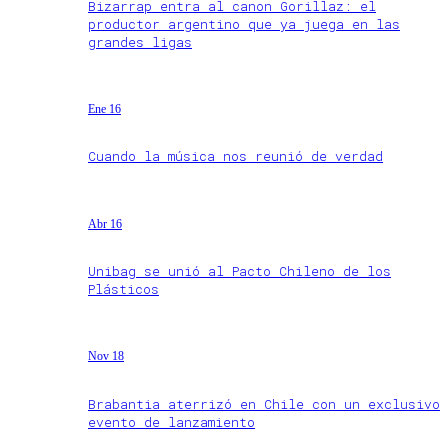
Bizarrap entra al canon Gorillaz: el
productor argentino que ya juega en las
grandes ligas
Ene 16
Cuando la música nos reunió de verdad
Abr 16
Unibag se unió al Pacto Chileno de los
Plásticos
Nov 18
Brabantia aterrizó en Chile con un exclusivo
evento de lanzamiento