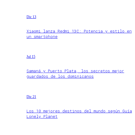
Dic 13
Xiaomi lanza Redmi 13C: Potencia y estilo en
un smartphone
Jul 15
Samaná y Puerto Plata, los secretos mejor
guardados de los dominicanos
Dic 21
Los 10 mejores destinos del mundo según Guía
Lonely Planet