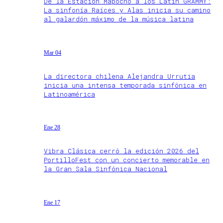
De la Estación Mapocho a los Latin GRAMMY:
La sinfonía Raíces y Alas inicia su camino
al galardón máximo de la música latina
Mar 04
La directora chilena Alejandra Urrutia
inicia una intensa temporada sinfónica en
Latinoamérica
Ene 28
Vibra Clásica cerró la edición 2026 del
PortilloFest con un concierto memorable en
la Gran Sala Sinfónica Nacional
Ene 17