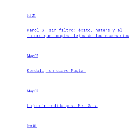
Jul 21
Karol G, sin filtro: éxito, haters y el
futuro que imagina lejos de los escenarios
May 07
Kendall, en clave Mugler
May 07
Lujo sin medida post Met Gala
Jun 01