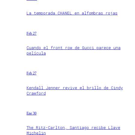
La temporada CHANEL en alfombras rojas
Feb 27
Cuando el front row de Gucci parece una
película
Feb 27
Kendall Jenner revive el brillo de Cindy
Crawford
Ene 30
The Ritz-Carlton, Santiago recibe Llave
Michelin