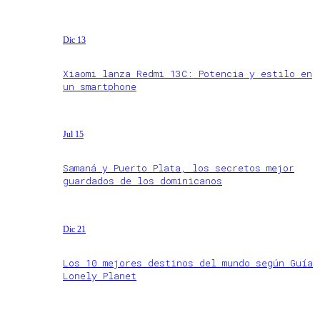
Dic 13
Xiaomi lanza Redmi 13C: Potencia y estilo en
un smartphone
Jul 15
Samaná y Puerto Plata, los secretos mejor
guardados de los dominicanos
Dic 21
Los 10 mejores destinos del mundo según Guía
Lonely Planet