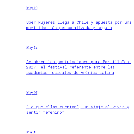
May 19
Uber Mujeres llega a Chile y apuesta por una
movilidad más personalizada y segura
May 12
Se abren las postulaciones para PortilloFest
2027, el festival referente entre las
academias musicales de América Latina
May 07
“Lo que ellas cuentan”, un viaje al vivir y
sentir femenino”
Mar 31