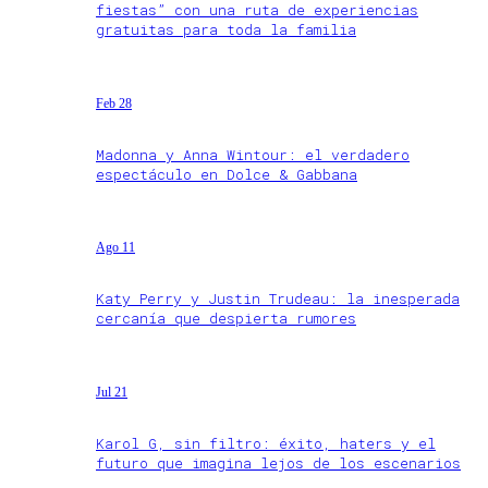
fiestas” con una ruta de experiencias
gratuitas para toda la familia
Feb 28
Madonna y Anna Wintour: el verdadero
espectáculo en Dolce & Gabbana
Ago 11
Katy Perry y Justin Trudeau: la inesperada
cercanía que despierta rumores
Jul 21
Karol G, sin filtro: éxito, haters y el
futuro que imagina lejos de los escenarios