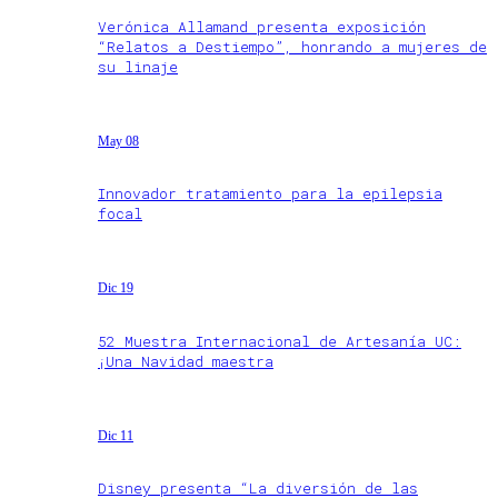
Verónica Allamand presenta exposición
“Relatos a Destiempo”, honrando a mujeres de
su linaje
May 08
Innovador tratamiento para la epilepsia
focal
Dic 19
52 Muestra Internacional de Artesanía UC:
¡Una Navidad maestra
Dic 11
Disney presenta “La diversión de las