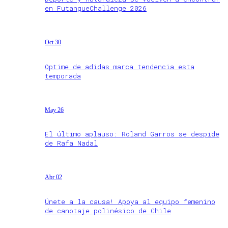
en FutangueChallenge 2026
Oct 30
Optime de adidas marca tendencia esta
temporada
May 26
El último aplauso: Roland Garros se despide
de Rafa Nadal
Abr 02
Únete a la causa! Apoya al equipo femenino
de canotaje polinésico de Chile