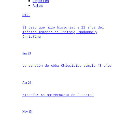
Deportes
Autos
Jul 21
El beso que hizo historia: a 22 años del
icónico momento de Britney, Madonna y
Christina
Ene 23
La canción de Abba Chiquitita cumple 43 años
Abr 26
Miranda! 5º aniversario de ‘Fuerte’
Nov 15