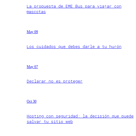
La propuesta de EME Bus para viajar con
mascotas
May 09
Los cuidados que debes darle a tu hurón
May 07
Declarar no es proteger
Oct 30
Hosting con seguridad: la decisión que puede
salvar tu sitio web