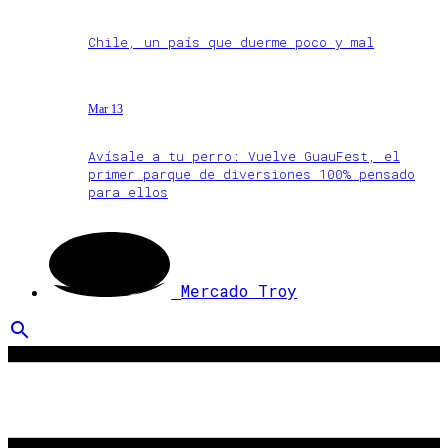
Chile, un país que duerme poco y mal
Mar 13
Avísale a tu perro: Vuelve GuauFest, el
primer parque de diversiones 100% pensado
para ellos
Mercado Troy
search