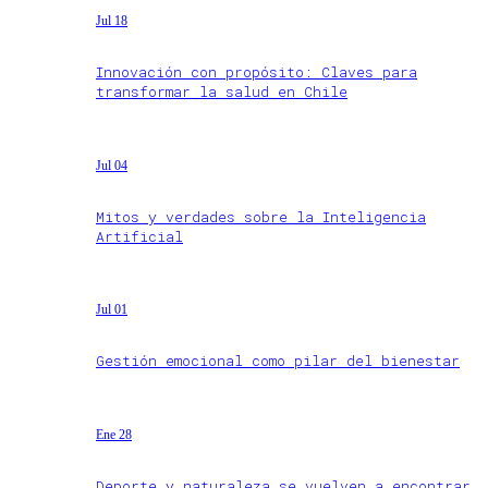
Jul 18
Innovación con propósito: Claves para
transformar la salud en Chile
Jul 04
Mitos y verdades sobre la Inteligencia
Artificial
Jul 01
Gestión emocional como pilar del bienestar
Ene 28
Deporte y naturaleza se vuelven a encontrar