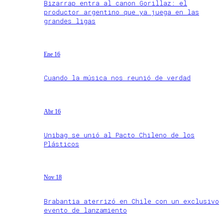
Bizarrap entra al canon Gorillaz: el
productor argentino que ya juega en las
grandes ligas
Ene 16
Cuando la música nos reunió de verdad
Abr 16
Unibag se unió al Pacto Chileno de los
Plásticos
Nov 18
Brabantia aterrizó en Chile con un exclusivo
evento de lanzamiento