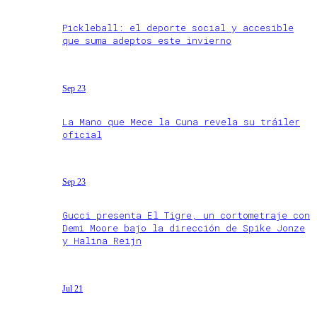
Pickleball: el deporte social y accesible
que suma adeptos este invierno
Sep 23
La Mano que Mece la Cuna revela su tráiler
oficial
Sep 23
Gucci presenta El Tigre, un cortometraje con
Demi Moore bajo la dirección de Spike Jonze
y Halina Reijn
Jul 21