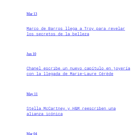
Mar 13
Marco de Barros llega a Troy para revelar
los secretos de la belleza
Jun 10
Chanel escribe un nuevo capítulo en joyería
con la llegada de Marie-Laure Cérède
May 11
Stella McCartney y H&M reescriben una
alianza icónica
Mar 04