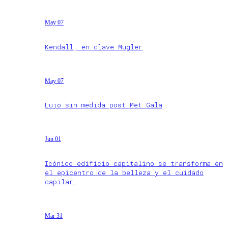
May 07
Kendall, en clave Mugler
May 07
Lujo sin medida post Met Gala
Jun 01
Icónico edificio capitalino se transforma en
el epicentro de la belleza y el cuidado
capilar
Mar 31