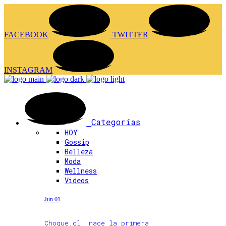
FACEBOOK
TWITTER
INSTAGRAM
Categorías
HOY
Gossip
Belleza
Moda
Wellness
Videos
Jun 01
Choque.cl: nace la primera