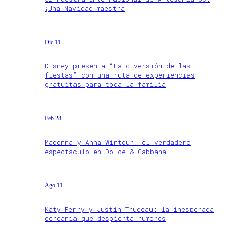
¡Una Navidad maestra
Dic 11
Disney presenta “La diversión de las
fiestas” con una ruta de experiencias
gratuitas para toda la familia
Feb 28
Madonna y Anna Wintour: el verdadero
espectáculo en Dolce & Gabbana
Ago 11
Katy Perry y Justin Trudeau: la inesperada
cercanía que despierta rumores