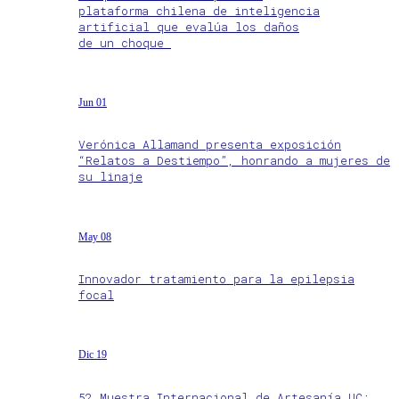
plataforma chilena de inteligencia
artificial que evalúa los daños
de un choque
Jun 01
Verónica Allamand presenta exposición
“Relatos a Destiempo”, honrando a mujeres de
su linaje
May 08
Innovador tratamiento para la epilepsia
focal
Dic 19
52 Muestra Internacional de Artesanía UC: