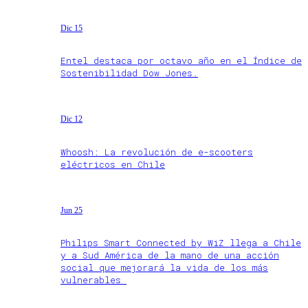
Dic 15
Entel destaca por octavo año en el Índice de
Sostenibilidad Dow Jones.
Dic 12
Whoosh: La revolución de e-scooters
eléctricos en Chile
Jun 25
Philips Smart Connected by WiZ llega a Chile
y a Sud América de la mano de una acción
social que mejorará la vida de los más
vulnerables