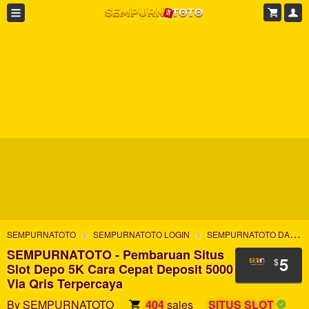
SEMPURNATOTO
SEMPURNATOTO LOGIN
SEMPURNATOTO DAFTAR
SEMPURNATOTO - Pembaruan Situs
5
$
Slot Depo 5K Cara Cepat Deposit 5000
Via Qris Terpercaya
By
SEMPURNATOTO
404
sales
SITUS SLOT