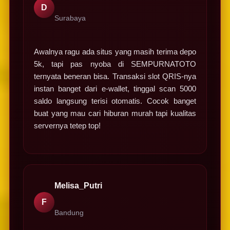
D
Surabaya
Awalnya ragu ada situs yang masih terima depo
5k, tapi pas nyoba di SEMPURNATOTO
ternyata beneran bisa. Transaksi slot QRIS-nya
instan banget dari e-wallet, tinggal scan 5000
saldo langsung terisi otomatis. Cocok banget
buat yang mau cari hiburan murah tapi kualitas
servernya tetep top!
Melisa_Putri
F
Bandung