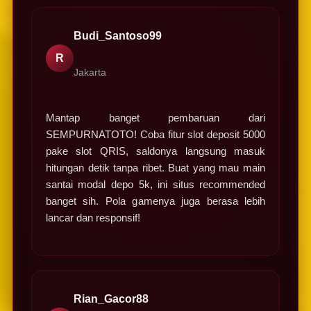
kapan saja tanpa terhalang jam
operasional bank.
Budi_Santoso99
R
Jakarta
Mantap banget pembaruan dari
SEMPURNATOTO! Coba fitur slot deposit 5000
pake slot QRIS, saldonya langsung masuk
hitungan detik tanpa ribet. Buat yang mau main
santai modal depo 5k, ini situs recommended
banget sih. Pola gamenya juga berasa lebih
lancar dan responsif!
Rian_Gacor88