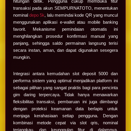
hitungan detik. Pengguna cukup membuka fitur
transaksi pada akun SEMPURNATOTO, menentukan
nominal
depo 5k
, lalu memindai kode QR yang muncul
menggunakan aplikasi e-wallet atau mobile banking
favorit. Mekanisme pemindaian otomatis ini
menghilangkan prosedur konfirmasi manual yang
panjang, sehingga saldo permainan langsung terisi
secara instan, aman, dan dapat digunakan sesegera
mungkin.
Integrasi antara kemudahan slot deposit 5000 dan
performa sistem yang optimal menjadikan platform ini
sebagai pilihan yang sangat praktis bagi para pencinta
gim daring terpercaya. Tidak hanya menawarkan
fleksibilitas transaksi, pembaruan ini juga diimbangi
dengan proteksi keamanan data berlapis untuk
menjaga kerahasiaan setiap pengguna. Dengan
kombinasi metode cepat via slot qris, nominal
terjangkau, dan keunggulan fitur di dalamnya,