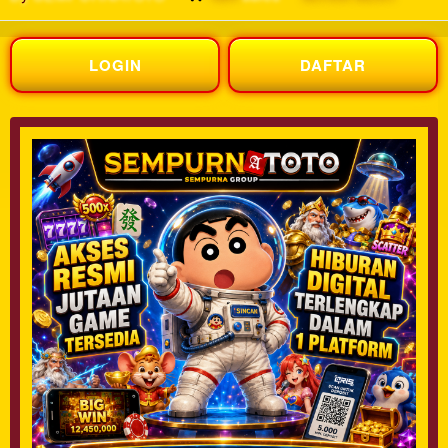
LOGIN
DAFTAR