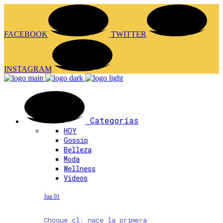
FACEBOOK
TWITTER
INSTAGRAM
Categorías
HOY
Gossip
Belleza
Moda
Wellness
Videos
Jun 01
Choque.cl: nace la primera