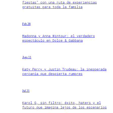
fiestas” con una ruta de experiencias
gratuitas para toda la familia
Feb 28
Madonna y Anna Wintour: el verdadero
espectáculo en Dolce & Gabbana
Ago 11
Katy Perry y Justin Trudeau: la inesperada
cercanía que despierta rumores
Jul 21
Karol G, sin filtro: éxito, haters y el
futuro que imagina lejos de los escenarios