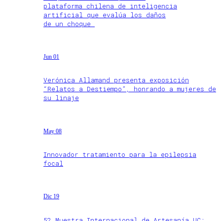
plataforma chilena de inteligencia
artificial que evalúa los daños
de un choque
Jun 01
Verónica Allamand presenta exposición
“Relatos a Destiempo”, honrando a mujeres de
su linaje
May 08
Innovador tratamiento para la epilepsia
focal
Dic 19
52 Muestra Internacional de Artesanía UC: