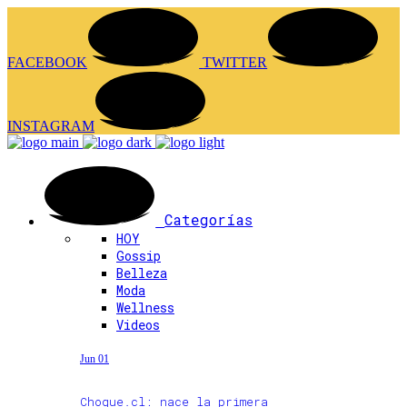
FACEBOOK
TWITTER
INSTAGRAM
Categorías
HOY
Gossip
Belleza
Moda
Wellness
Videos
Jun 01
Choque.cl: nace la primera