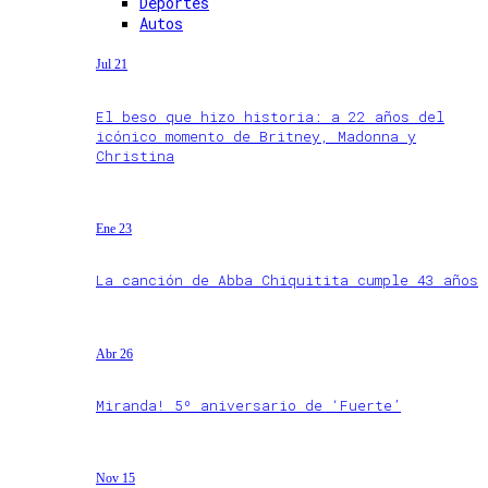
Deportes
Autos
Jul 21
El beso que hizo historia: a 22 años del
icónico momento de Britney, Madonna y
Christina
Ene 23
La canción de Abba Chiquitita cumple 43 años
Abr 26
Miranda! 5º aniversario de ‘Fuerte’
Nov 15