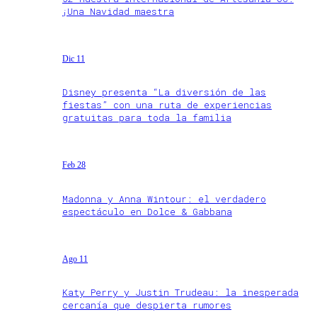
¡Una Navidad maestra
Dic 11
Disney presenta “La diversión de las
fiestas” con una ruta de experiencias
gratuitas para toda la familia
Feb 28
Madonna y Anna Wintour: el verdadero
espectáculo en Dolce & Gabbana
Ago 11
Katy Perry y Justin Trudeau: la inesperada
cercanía que despierta rumores