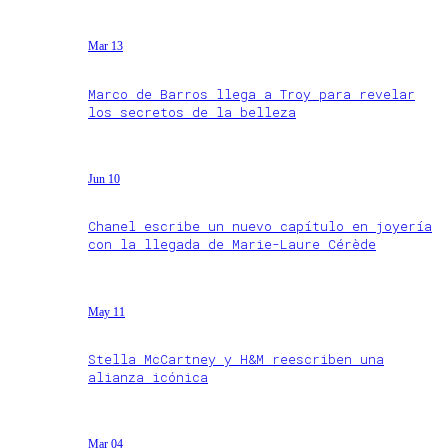
Mar 13
Marco de Barros llega a Troy para revelar
los secretos de la belleza
Jun 10
Chanel escribe un nuevo capítulo en joyería
con la llegada de Marie-Laure Cérède
May 11
Stella McCartney y H&M reescriben una
alianza icónica
Mar 04