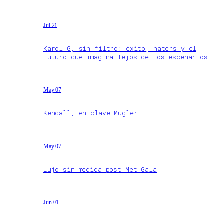
Jul 21
Karol G, sin filtro: éxito, haters y el
futuro que imagina lejos de los escenarios
May 07
Kendall, en clave Mugler
May 07
Lujo sin medida post Met Gala
Jun 01