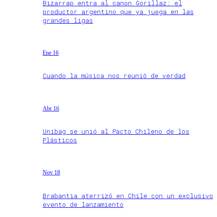
Bizarrap entra al canon Gorillaz: el
productor argentino que ya juega en las
grandes ligas
Ene 16
Cuando la música nos reunió de verdad
Abr 16
Unibag se unió al Pacto Chileno de los
Plásticos
Nov 18
Brabantia aterrizó en Chile con un exclusivo
evento de lanzamiento