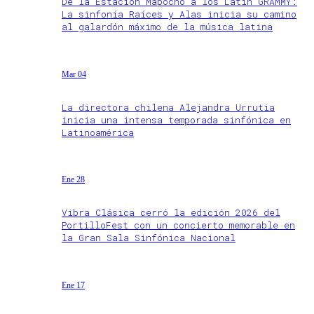
De la Estación Mapocho a los Latin GRAMMY:
La sinfonía Raíces y Alas inicia su camino
al galardón máximo de la música latina
Mar 04
La directora chilena Alejandra Urrutia
inicia una intensa temporada sinfónica en
Latinoamérica
Ene 28
Vibra Clásica cerró la edición 2026 del
PortilloFest con un concierto memorable en
la Gran Sala Sinfónica Nacional
Ene 17