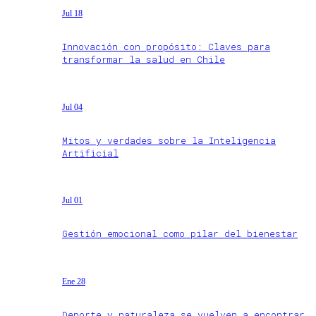
Jul 18
Innovación con propósito: Claves para
transformar la salud en Chile
Jul 04
Mitos y verdades sobre la Inteligencia
Artificial
Jul 01
Gestión emocional como pilar del bienestar
Ene 28
Deporte y naturaleza se vuelven a encontrar