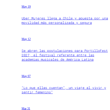
May 19
Uber Mujeres llega a Chile y apuesta por una
movilidad más personalizada y segura
May 12
Se abren las postulaciones para PortilloFest
2027, el festival referente entre las
academias musicales de América Latina
May 07
“Lo que ellas cuentan”, un viaje al vivir y
sentir femenino”
Mar 31