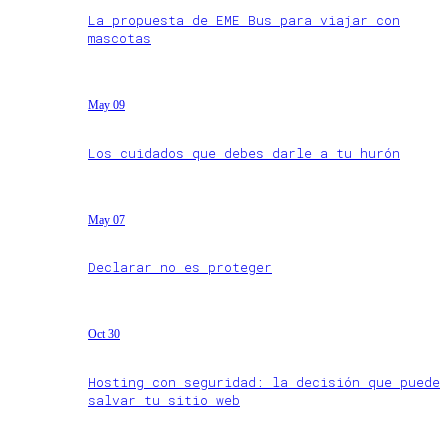
La propuesta de EME Bus para viajar con
mascotas
May 09
Los cuidados que debes darle a tu hurón
May 07
Declarar no es proteger
Oct 30
Hosting con seguridad: la decisión que puede
salvar tu sitio web