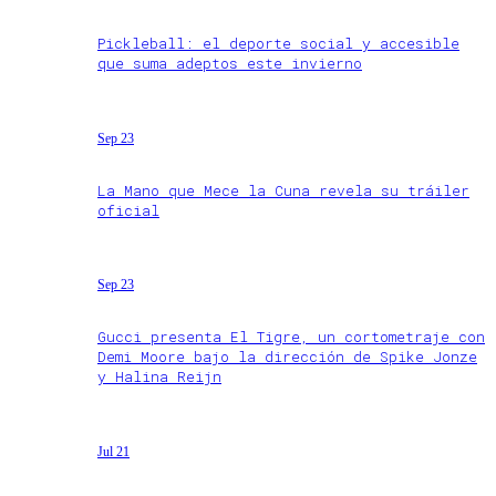
Pickleball: el deporte social y accesible
que suma adeptos este invierno
Sep 23
La Mano que Mece la Cuna revela su tráiler
oficial
Sep 23
Gucci presenta El Tigre, un cortometraje con
Demi Moore bajo la dirección de Spike Jonze
y Halina Reijn
Jul 21