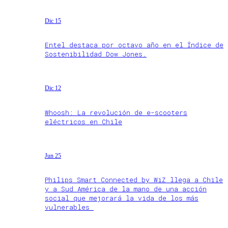
Dic 15
Entel destaca por octavo año en el Índice de
Sostenibilidad Dow Jones.
Dic 12
Whoosh: La revolución de e-scooters
eléctricos en Chile
Jun 25
Philips Smart Connected by WiZ llega a Chile
y a Sud América de la mano de una acción
social que mejorará la vida de los más
vulnerables