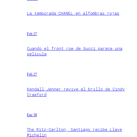
La temporada CHANEL en alfombras rojas
Feb 27
Cuando el front row de Gucci parece una
película
Feb 27
Kendall Jenner revive el brillo de Cindy
Crawford
Ene 30
The Ritz-Carlton, Santiago recibe Llave
Michelin