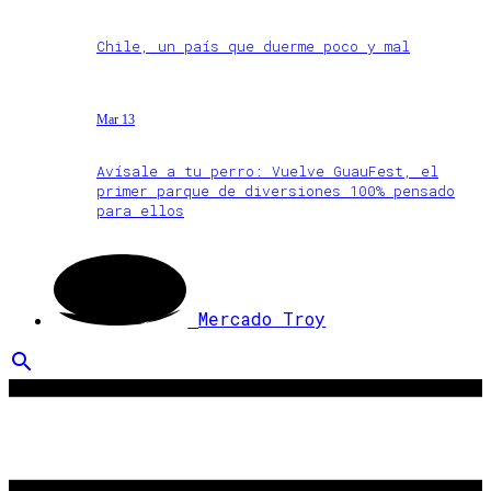
Chile, un país que duerme poco y mal
Mar 13
Avísale a tu perro: Vuelve GuauFest, el
primer parque de diversiones 100% pensado
para ellos
Mercado Troy
search