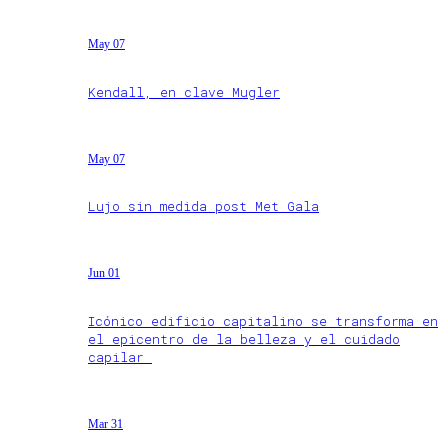
May 07
Kendall, en clave Mugler
May 07
Lujo sin medida post Met Gala
Jun 01
Icónico edificio capitalino se transforma en
el epicentro de la belleza y el cuidado
capilar
Mar 31