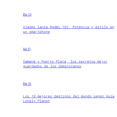
Dic 13
Xiaomi lanza Redmi 13C: Potencia y estilo en
un smartphone
Jul 15
Samaná y Puerto Plata, los secretos mejor
guardados de los dominicanos
Dic 21
Los 10 mejores destinos del mundo según Guía
Lonely Planet