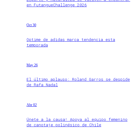
en FutangueChallenge 2026
Oct 30
Optime de adidas marca tendencia esta
temporada
May 26
El último aplauso: Roland Garros se despide
de Rafa Nadal
Abr 02
Únete a la causa! Apoya al equipo femenino
de canotaje polinésico de Chile