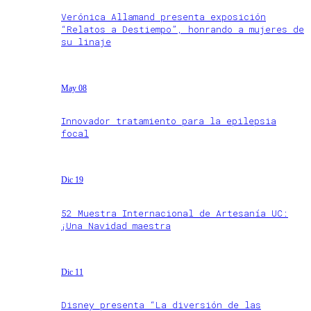
Verónica Allamand presenta exposición
“Relatos a Destiempo”, honrando a mujeres de
su linaje
May 08
Innovador tratamiento para la epilepsia
focal
Dic 19
52 Muestra Internacional de Artesanía UC:
¡Una Navidad maestra
Dic 11
Disney presenta “La diversión de las