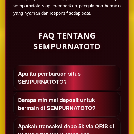
sempurnatoto siap memberikan pengalaman bermain
yang nyaman dan responsif setiap saat.
FAQ TENTANG
SEMPURNATOTO
Apa itu pembaruan situs
SEMPURNATOTO?
SEMPURNATOTO hadirkan pembaruan
Berapa minimal deposit untuk
situs slot depo 5k berikan metode cepat
bermain di SEMPURNATOTO?
transaksi lewat scan QRIS deposit 5000
dengan dukungan pola putaran games
Minimal transaksi di platform ini sangat
Apakah transaksi depo 5k via QRIS di
mudah raih kemenangan. Pembaruan ini
terjangkau, yaitu melalui fitur slot deposit