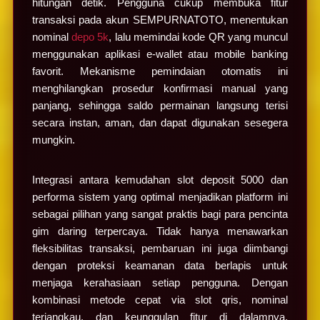
hitungan detik. Pengguna cukup membuka fitur
transaksi pada akun SEMPURNATOTO, menentukan
nominal
depo 5k
, lalu memindai kode QR yang muncul
menggunakan aplikasi e-wallet atau mobile banking
favorit. Mekanisme pemindaian otomatis ini
menghilangkan prosedur konfirmasi manual yang
panjang, sehingga saldo permainan langsung terisi
secara instan, aman, dan dapat digunakan sesegera
mungkin.
Integrasi antara kemudahan slot deposit 5000 dan
performa sistem yang optimal menjadikan platform ini
sebagai pilihan yang sangat praktis bagi para pencinta
gim daring terpercaya. Tidak hanya menawarkan
fleksibilitas transaksi, pembaruan ini juga diimbangi
dengan proteksi keamanan data berlapis untuk
menjaga kerahasiaan setiap pengguna. Dengan
kombinasi metode cepat via slot qris, nominal
terjangkau, dan keunggulan fitur di dalamnya,