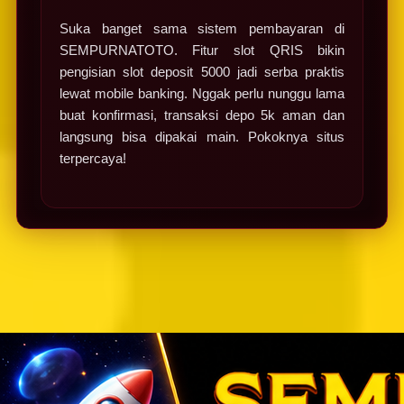
Suka banget sama sistem pembayaran di
SEMPURNATOTO. Fitur slot QRIS bikin
pengisian slot deposit 5000 jadi serba praktis
lewat mobile banking. Nggak perlu nunggu lama
buat konfirmasi, transaksi depo 5k aman dan
langsung bisa dipakai main. Pokoknya situs
terpercaya!