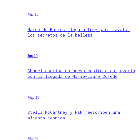
Mar 13
Marco de Barros llega a Troy para revelar
los secretos de la belleza
Jun 10
Chanel escribe un nuevo capítulo en joyería
con la llegada de Marie-Laure Cérède
May 11
Stella McCartney y H&M reescriben una
alianza icónica
Mar 04