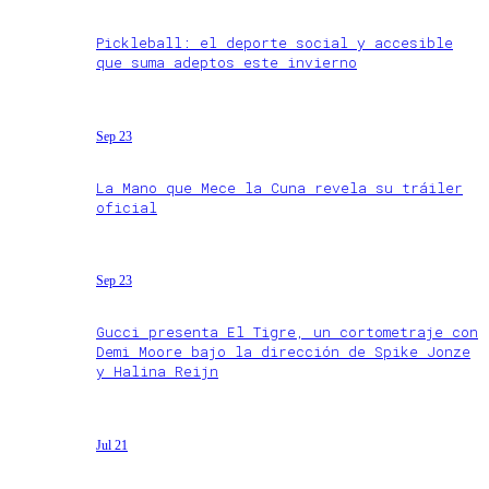
Pickleball: el deporte social y accesible
que suma adeptos este invierno
Sep 23
La Mano que Mece la Cuna revela su tráiler
oficial
Sep 23
Gucci presenta El Tigre, un cortometraje con
Demi Moore bajo la dirección de Spike Jonze
y Halina Reijn
Jul 21