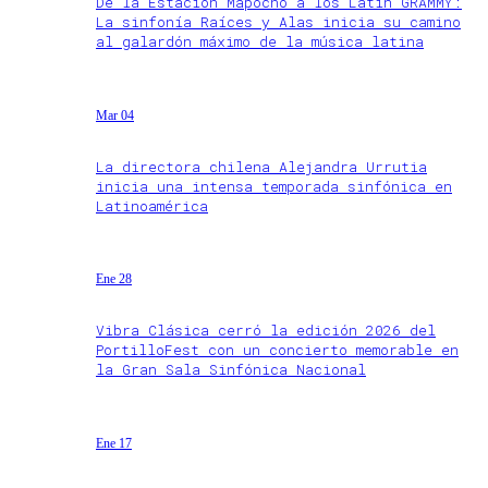
De la Estación Mapocho a los Latin GRAMMY:
La sinfonía Raíces y Alas inicia su camino
al galardón máximo de la música latina
Mar 04
La directora chilena Alejandra Urrutia
inicia una intensa temporada sinfónica en
Latinoamérica
Ene 28
Vibra Clásica cerró la edición 2026 del
PortilloFest con un concierto memorable en
la Gran Sala Sinfónica Nacional
Ene 17