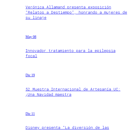
Verónica Allamand presenta exposición
“Relatos a Destiempo”, honrando a mujeres de
su linaje
May 08
Innovador tratamiento para la epilepsia
focal
Dic 19
52 Muestra Internacional de Artesanía UC:
¡Una Navidad maestra
Dic 11
Disney presenta “La diversión de las