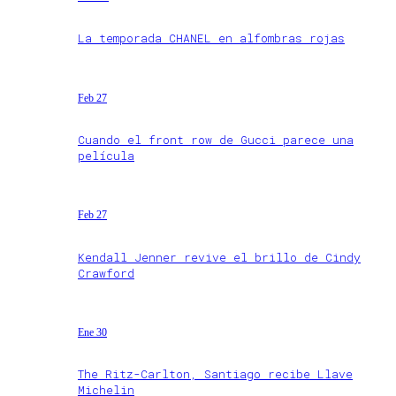
La temporada CHANEL en alfombras rojas
Feb 27
Cuando el front row de Gucci parece una
película
Feb 27
Kendall Jenner revive el brillo de Cindy
Crawford
Ene 30
The Ritz-Carlton, Santiago recibe Llave
Michelin