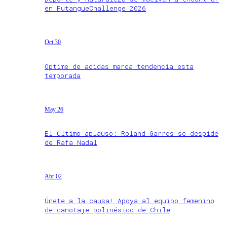
en FutangueChallenge 2026
Oct 30
Optime de adidas marca tendencia esta
temporada
May 26
El último aplauso: Roland Garros se despide
de Rafa Nadal
Abr 02
Únete a la causa! Apoya al equipo femenino
de canotaje polinésico de Chile