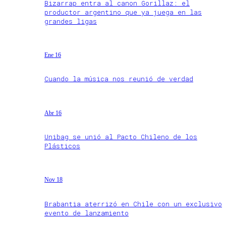
Bizarrap entra al canon Gorillaz: el
productor argentino que ya juega en las
grandes ligas
Ene 16
Cuando la música nos reunió de verdad
Abr 16
Unibag se unió al Pacto Chileno de los
Plásticos
Nov 18
Brabantia aterrizó en Chile con un exclusivo
evento de lanzamiento