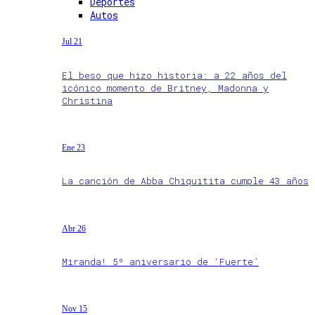
Deportes
Autos
Jul 21
El beso que hizo historia: a 22 años del
icónico momento de Britney, Madonna y
Christina
Ene 23
La canción de Abba Chiquitita cumple 43 años
Abr 26
Miranda! 5º aniversario de ‘Fuerte’
Nov 15