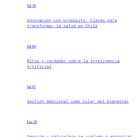
Jul 18
Innovación con propósito: Claves para
transformar la salud en Chile
Jul 04
Mitos y verdades sobre la Inteligencia
Artificial
Jul 01
Gestión emocional como pilar del bienestar
Ene 28
Deporte y naturaleza se vuelven a encontrar