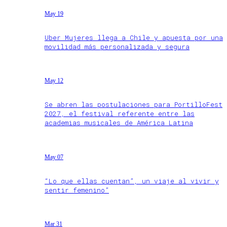
May 19
Uber Mujeres llega a Chile y apuesta por una
movilidad más personalizada y segura
May 12
Se abren las postulaciones para PortilloFest
2027, el festival referente entre las
academias musicales de América Latina
May 07
“Lo que ellas cuentan”, un viaje al vivir y
sentir femenino”
Mar 31