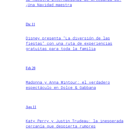
¡Una Navidad maestra
Dic 11
Disney presenta “La diversión de las
fiestas” con una ruta de experiencias
gratuitas para toda la familia
Feb 28
Madonna y Anna Wintour: el verdadero
espectáculo en Dolce & Gabbana
Ago 11
Katy Perry y Justin Trudeau: la inesperada
cercanía que despierta rumores