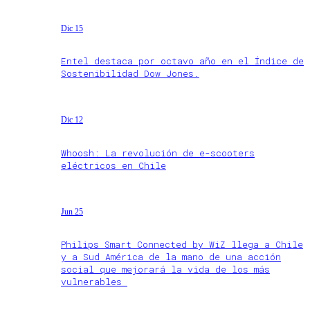
Dic 15
Entel destaca por octavo año en el Índice de
Sostenibilidad Dow Jones.
Dic 12
Whoosh: La revolución de e-scooters
eléctricos en Chile
Jun 25
Philips Smart Connected by WiZ llega a Chile
y a Sud América de la mano de una acción
social que mejorará la vida de los más
vulnerables