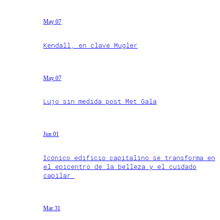
May 07
Kendall, en clave Mugler
May 07
Lujo sin medida post Met Gala
Jun 01
Icónico edificio capitalino se transforma en
el epicentro de la belleza y el cuidado
capilar
Mar 31