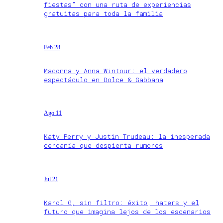
fiestas” con una ruta de experiencias
gratuitas para toda la familia
Feb 28
Madonna y Anna Wintour: el verdadero
espectáculo en Dolce & Gabbana
Ago 11
Katy Perry y Justin Trudeau: la inesperada
cercanía que despierta rumores
Jul 21
Karol G, sin filtro: éxito, haters y el
futuro que imagina lejos de los escenarios