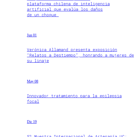
plataforma chilena de inteligencia
artificial que evalúa los daños
de un choque
Jun 01
Verónica Allamand presenta exposición
“Relatos a Destiempo”, honrando a mujeres de
su linaje
May 08
Innovador tratamiento para la epilepsia
focal
Dic 19
52 Muestra Internacional de Artesanía UC: