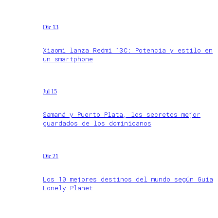
Dic 13
Xiaomi lanza Redmi 13C: Potencia y estilo en
un smartphone
Jul 15
Samaná y Puerto Plata, los secretos mejor
guardados de los dominicanos
Dic 21
Los 10 mejores destinos del mundo según Guía
Lonely Planet