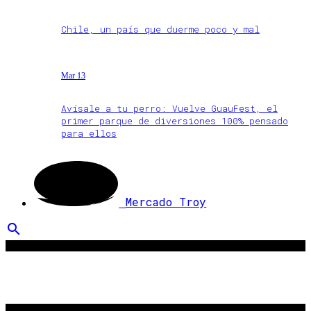
Chile, un país que duerme poco y mal
Mar 13
Avísale a tu perro: Vuelve GuauFest, el
primer parque de diversiones 100% pensado
para ellos
Mercado Troy
search