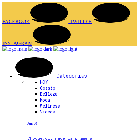
FACEBOOK
TWITTER
INSTAGRAM
Categorías
HOY
Gossip
Belleza
Moda
Wellness
Videos
Jun 01
Choque.cl: nace la primera