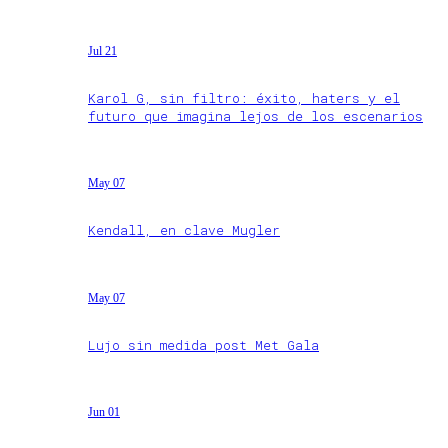
Jul 21
Karol G, sin filtro: éxito, haters y el
futuro que imagina lejos de los escenarios
May 07
Kendall, en clave Mugler
May 07
Lujo sin medida post Met Gala
Jun 01