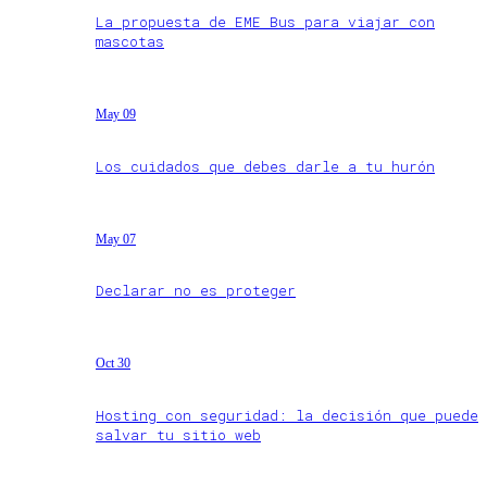
La propuesta de EME Bus para viajar con
mascotas
May 09
Los cuidados que debes darle a tu hurón
May 07
Declarar no es proteger
Oct 30
Hosting con seguridad: la decisión que puede
salvar tu sitio web