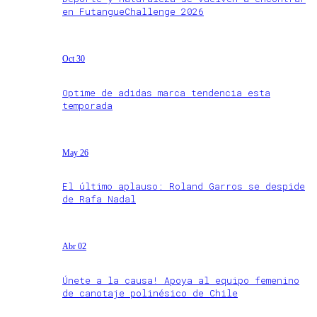
en FutangueChallenge 2026
Oct 30
Optime de adidas marca tendencia esta
temporada
May 26
El último aplauso: Roland Garros se despide
de Rafa Nadal
Abr 02
Únete a la causa! Apoya al equipo femenino
de canotaje polinésico de Chile