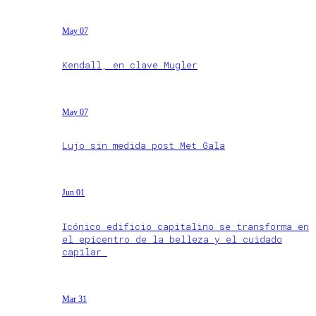
May 07
Kendall, en clave Mugler
May 07
Lujo sin medida post Met Gala
Jun 01
Icónico edificio capitalino se transforma en
el epicentro de la belleza y el cuidado
capilar
Mar 31