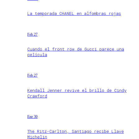
La temporada CHANEL en alfombras rojas
Feb 27
Cuando el front row de Gucci parece una
película
Feb 27
Kendall Jenner revive el brillo de Cindy
Crawford
Ene 30
The Ritz-Carlton, Santiago recibe Llave
Michelin