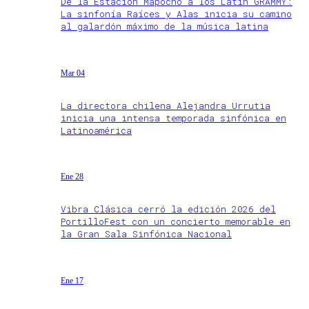
De la Estación Mapocho a los Latin GRAMMY:
La sinfonía Raíces y Alas inicia su camino
al galardón máximo de la música latina
Mar 04
La directora chilena Alejandra Urrutia
inicia una intensa temporada sinfónica en
Latinoamérica
Ene 28
Vibra Clásica cerró la edición 2026 del
PortilloFest con un concierto memorable en
la Gran Sala Sinfónica Nacional
Ene 17