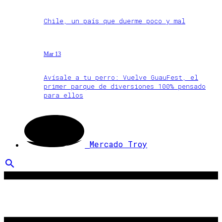
Chile, un país que duerme poco y mal
Mar 13
Avísale a tu perro: Vuelve GuauFest, el
primer parque de diversiones 100% pensado
para ellos
Mercado Troy
search