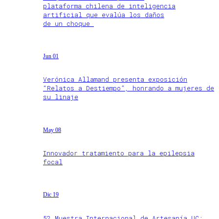
plataforma chilena de inteligencia
artificial que evalúa los daños
de un choque
Jun 01
Verónica Allamand presenta exposición
“Relatos a Destiempo”, honrando a mujeres de
su linaje
May 08
Innovador tratamiento para la epilepsia
focal
Dic 19
52 Muestra Internacional de Artesanía UC: