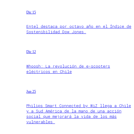
Dic 15
Entel destaca por octavo año en el Índice de
Sostenibilidad Dow Jones.
Dic 12
Whoosh: La revolución de e-scooters
eléctricos en Chile
Jun 25
Philips Smart Connected by WiZ llega a Chile
y a Sud América de la mano de una acción
social que mejorará la vida de los más
vulnerables