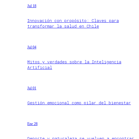
Jul 18
Innovación con propósito: Claves para
transformar la salud en Chile
Jul 04
Mitos y verdades sobre la Inteligencia
Artificial
Jul 01
Gestión emocional como pilar del bienestar
Ene 28
Deporte y naturaleza se vuelven a encontrar