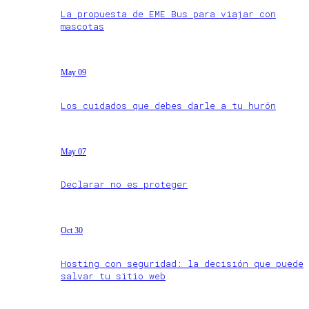
La propuesta de EME Bus para viajar con
mascotas
May 09
Los cuidados que debes darle a tu hurón
May 07
Declarar no es proteger
Oct 30
Hosting con seguridad: la decisión que puede
salvar tu sitio web