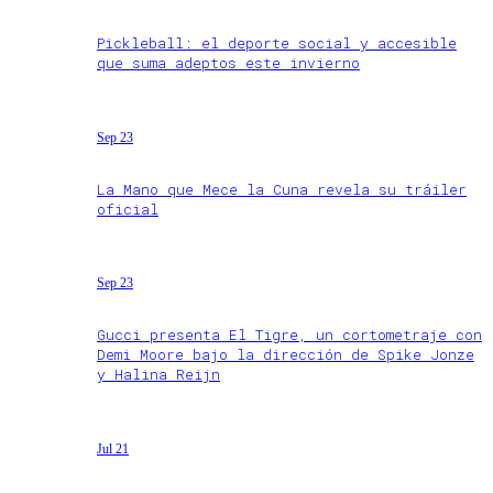
Pickleball: el deporte social y accesible
que suma adeptos este invierno
Sep 23
La Mano que Mece la Cuna revela su tráiler
oficial
Sep 23
Gucci presenta El Tigre, un cortometraje con
Demi Moore bajo la dirección de Spike Jonze
y Halina Reijn
Jul 21