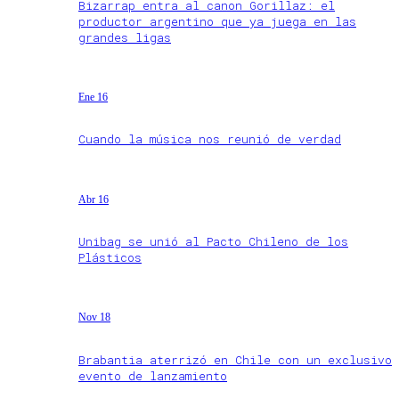
Bizarrap entra al canon Gorillaz: el
productor argentino que ya juega en las
grandes ligas
Ene 16
Cuando la música nos reunió de verdad
Abr 16
Unibag se unió al Pacto Chileno de los
Plásticos
Nov 18
Brabantia aterrizó en Chile con un exclusivo
evento de lanzamiento