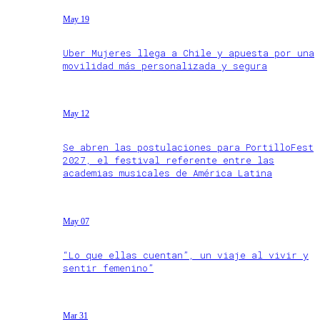
May 19
Uber Mujeres llega a Chile y apuesta por una
movilidad más personalizada y segura
May 12
Se abren las postulaciones para PortilloFest
2027, el festival referente entre las
academias musicales de América Latina
May 07
“Lo que ellas cuentan”, un viaje al vivir y
sentir femenino”
Mar 31