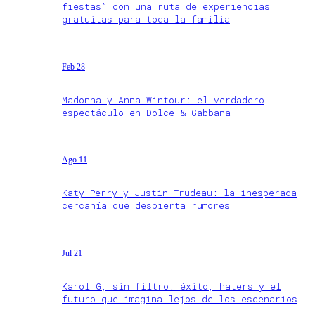
fiestas” con una ruta de experiencias
gratuitas para toda la familia
Feb 28
Madonna y Anna Wintour: el verdadero
espectáculo en Dolce & Gabbana
Ago 11
Katy Perry y Justin Trudeau: la inesperada
cercanía que despierta rumores
Jul 21
Karol G, sin filtro: éxito, haters y el
futuro que imagina lejos de los escenarios