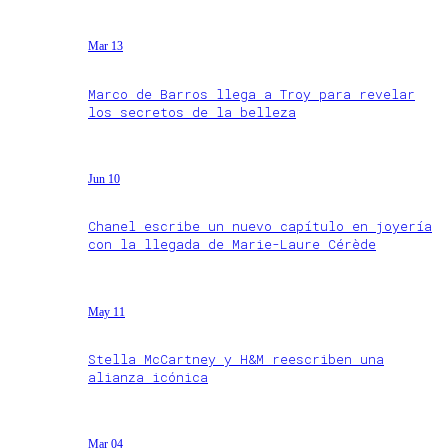
Mar 13
Marco de Barros llega a Troy para revelar
los secretos de la belleza
Jun 10
Chanel escribe un nuevo capítulo en joyería
con la llegada de Marie-Laure Cérède
May 11
Stella McCartney y H&M reescriben una
alianza icónica
Mar 04