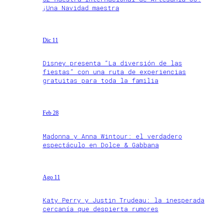
¡Una Navidad maestra
Dic 11
Disney presenta “La diversión de las
fiestas” con una ruta de experiencias
gratuitas para toda la familia
Feb 28
Madonna y Anna Wintour: el verdadero
espectáculo en Dolce & Gabbana
Ago 11
Katy Perry y Justin Trudeau: la inesperada
cercanía que despierta rumores