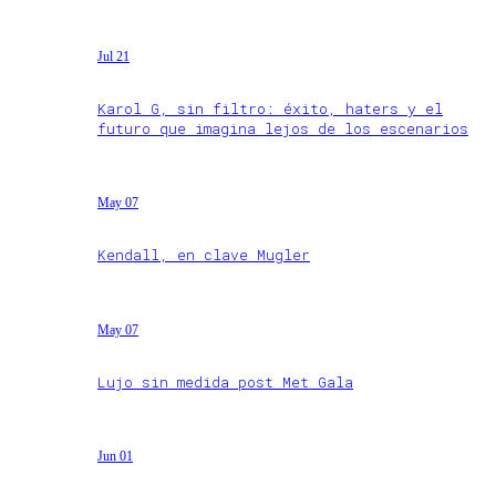
Jul 21
Karol G, sin filtro: éxito, haters y el
futuro que imagina lejos de los escenarios
May 07
Kendall, en clave Mugler
May 07
Lujo sin medida post Met Gala
Jun 01