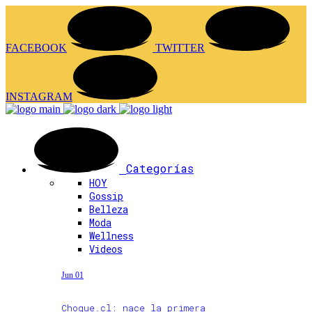
FACEBOOK
TWITTER
INSTAGRAM
Categorías
HOY
Gossip
Belleza
Moda
Wellness
Videos
Jun 01
Choque.cl: nace la primera