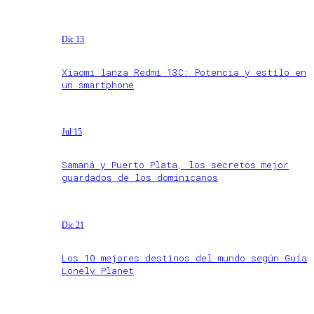
Dic 13
Xiaomi lanza Redmi 13C: Potencia y estilo en
un smartphone
Jul 15
Samaná y Puerto Plata, los secretos mejor
guardados de los dominicanos
Dic 21
Los 10 mejores destinos del mundo según Guía
Lonely Planet