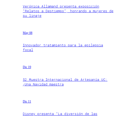
Verónica Allamand presenta exposición
“Relatos a Destiempo”, honrando a mujeres de
su linaje
May 08
Innovador tratamiento para la epilepsia
focal
Dic 19
52 Muestra Internacional de Artesanía UC:
¡Una Navidad maestra
Dic 11
Disney presenta “La diversión de las