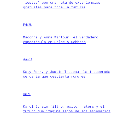
fiestas” con una ruta de experiencias
gratuitas para toda la familia
Feb 28
Madonna y Anna Wintour: el verdadero
espectáculo en Dolce & Gabbana
Ago 11
Katy Perry y Justin Trudeau: la inesperada
cercanía que despierta rumores
Jul 21
Karol G, sin filtro: éxito, haters y el
futuro que imagina lejos de los escenarios