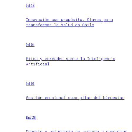
Jul 18
Innovación con propósito: Claves para
transformar la salud en Chile
Jul 04
Mitos y verdades sobre la Inteligencia
Artificial
Jul 01
Gestión emocional como pilar del bienestar
Ene 28
Deporte y naturaleza se vuelven a encontrar