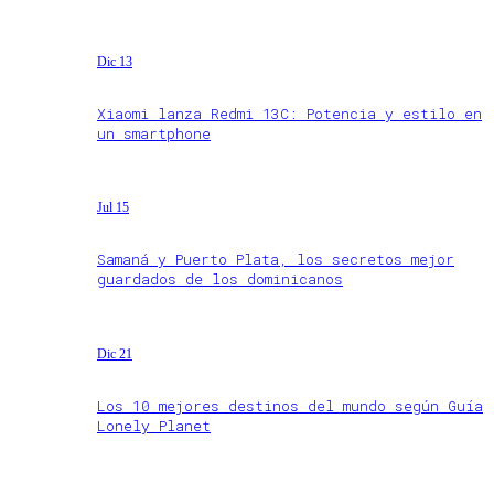
Dic 13
Xiaomi lanza Redmi 13C: Potencia y estilo en
un smartphone
Jul 15
Samaná y Puerto Plata, los secretos mejor
guardados de los dominicanos
Dic 21
Los 10 mejores destinos del mundo según Guía
Lonely Planet