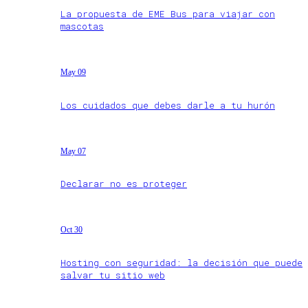
La propuesta de EME Bus para viajar con
mascotas
May 09
Los cuidados que debes darle a tu hurón
May 07
Declarar no es proteger
Oct 30
Hosting con seguridad: la decisión que puede
salvar tu sitio web