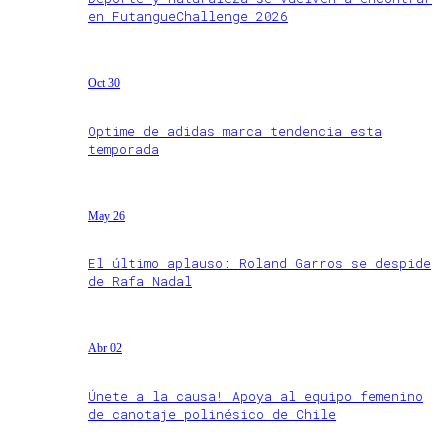
en FutangueChallenge 2026
Oct 30
Optime de adidas marca tendencia esta
temporada
May 26
El último aplauso: Roland Garros se despide
de Rafa Nadal
Abr 02
Únete a la causa! Apoya al equipo femenino
de canotaje polinésico de Chile