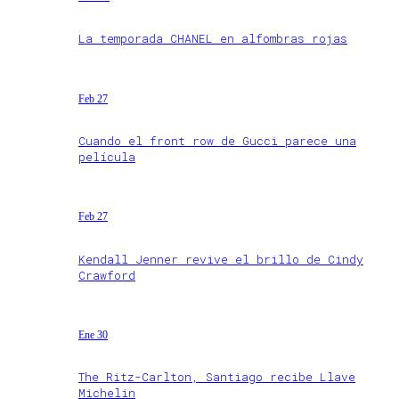
La temporada CHANEL en alfombras rojas
Feb 27
Cuando el front row de Gucci parece una
película
Feb 27
Kendall Jenner revive el brillo de Cindy
Crawford
Ene 30
The Ritz-Carlton, Santiago recibe Llave
Michelin