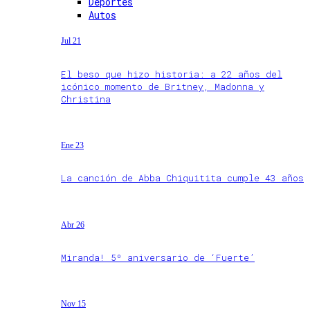
Deportes
Autos
Jul 21
El beso que hizo historia: a 22 años del
icónico momento de Britney, Madonna y
Christina
Ene 23
La canción de Abba Chiquitita cumple 43 años
Abr 26
Miranda! 5º aniversario de ‘Fuerte’
Nov 15