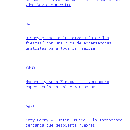
¡Una Navidad maestra
Dic 11
Disney presenta “La diversión de las
fiestas” con una ruta de experiencias
gratuitas para toda la familia
Feb 28
Madonna y Anna Wintour: el verdadero
espectáculo en Dolce & Gabbana
Ago 11
Katy Perry y Justin Trudeau: la inesperada
cercanía que despierta rumores