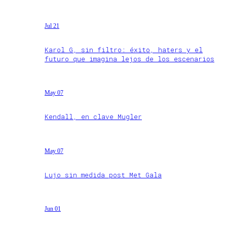
Jul 21
Karol G, sin filtro: éxito, haters y el
futuro que imagina lejos de los escenarios
May 07
Kendall, en clave Mugler
May 07
Lujo sin medida post Met Gala
Jun 01