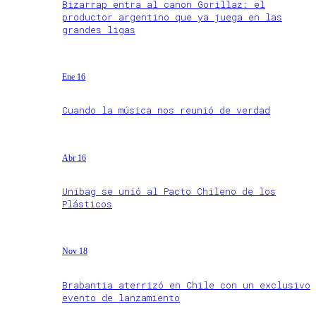
Bizarrap entra al canon Gorillaz: el
productor argentino que ya juega en las
grandes ligas
Ene 16
Cuando la música nos reunió de verdad
Abr 16
Unibag se unió al Pacto Chileno de los
Plásticos
Nov 18
Brabantia aterrizó en Chile con un exclusivo
evento de lanzamiento