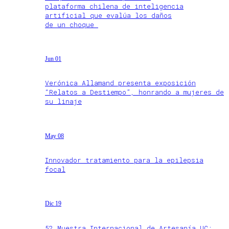
plataforma chilena de inteligencia
artificial que evalúa los daños
de un choque
Jun 01
Verónica Allamand presenta exposición
“Relatos a Destiempo”, honrando a mujeres de
su linaje
May 08
Innovador tratamiento para la epilepsia
focal
Dic 19
52 Muestra Internacional de Artesanía UC: