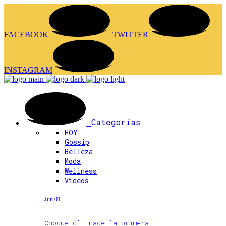
FACEBOOK
TWITTER
INSTAGRAM
Categorías
HOY
Gossip
Belleza
Moda
Wellness
Videos
Jun 01
Choque.cl: nace la primera