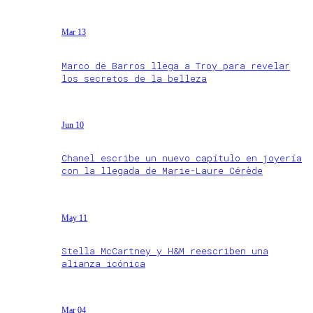
Mar 13
Marco de Barros llega a Troy para revelar
los secretos de la belleza
Jun 10
Chanel escribe un nuevo capítulo en joyería
con la llegada de Marie-Laure Cérède
May 11
Stella McCartney y H&M reescriben una
alianza icónica
Mar 04