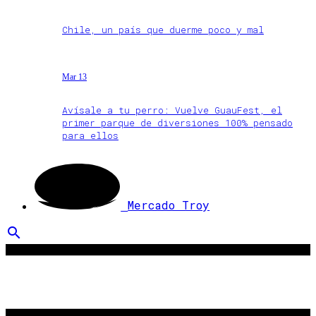
Chile, un país que duerme poco y mal
Mar 13
Avísale a tu perro: Vuelve GuauFest, el
primer parque de diversiones 100% pensado
para ellos
Mercado Troy
search