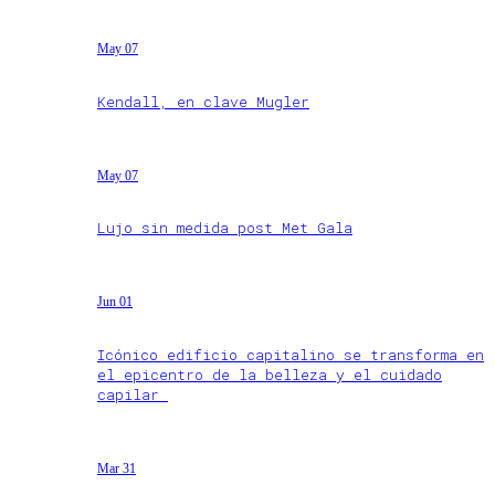
May 07
Kendall, en clave Mugler
May 07
Lujo sin medida post Met Gala
Jun 01
Icónico edificio capitalino se transforma en
el epicentro de la belleza y el cuidado
capilar
Mar 31