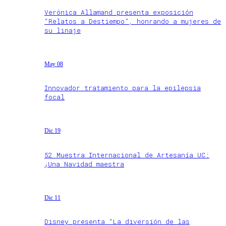
Verónica Allamand presenta exposición
“Relatos a Destiempo”, honrando a mujeres de
su linaje
May 08
Innovador tratamiento para la epilepsia
focal
Dic 19
52 Muestra Internacional de Artesanía UC:
¡Una Navidad maestra
Dic 11
Disney presenta “La diversión de las