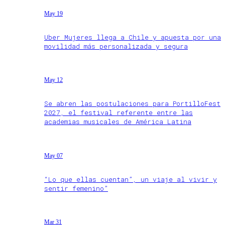
May 19
Uber Mujeres llega a Chile y apuesta por una
movilidad más personalizada y segura
May 12
Se abren las postulaciones para PortilloFest
2027, el festival referente entre las
academias musicales de América Latina
May 07
“Lo que ellas cuentan”, un viaje al vivir y
sentir femenino”
Mar 31