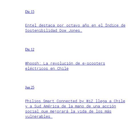
Dic 15
Entel destaca por octavo año en el Índice de
Sostenibilidad Dow Jones.
Dic 12
Whoosh: La revolución de e-scooters
eléctricos en Chile
Jun 25
Philips Smart Connected by WiZ llega a Chile
y a Sud América de la mano de una acción
social que mejorará la vida de los más
vulnerables