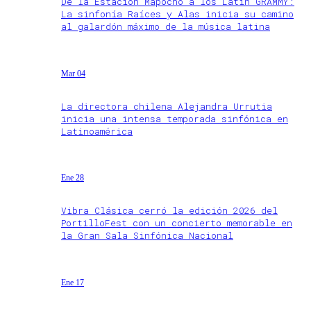
De la Estación Mapocho a los Latin GRAMMY:
La sinfonía Raíces y Alas inicia su camino
al galardón máximo de la música latina
Mar 04
La directora chilena Alejandra Urrutia
inicia una intensa temporada sinfónica en
Latinoamérica
Ene 28
Vibra Clásica cerró la edición 2026 del
PortilloFest con un concierto memorable en
la Gran Sala Sinfónica Nacional
Ene 17