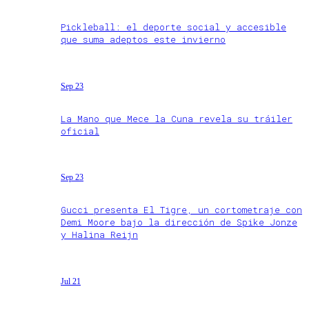
Pickleball: el deporte social y accesible
que suma adeptos este invierno
Sep 23
La Mano que Mece la Cuna revela su tráiler
oficial
Sep 23
Gucci presenta El Tigre, un cortometraje con
Demi Moore bajo la dirección de Spike Jonze
y Halina Reijn
Jul 21