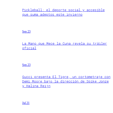
Pickleball: el deporte social y accesible
que suma adeptos este invierno
Sep 23
La Mano que Mece la Cuna revela su tráiler
oficial
Sep 23
Gucci presenta El Tigre, un cortometraje con
Demi Moore bajo la dirección de Spike Jonze
y Halina Reijn
Jul 21