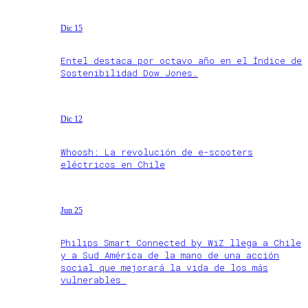
Dic 15
Entel destaca por octavo año en el Índice de
Sostenibilidad Dow Jones.
Dic 12
Whoosh: La revolución de e-scooters
eléctricos en Chile
Jun 25
Philips Smart Connected by WiZ llega a Chile
y a Sud América de la mano de una acción
social que mejorará la vida de los más
vulnerables