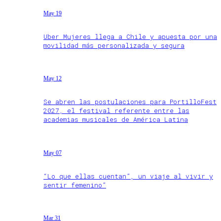
May 19
Uber Mujeres llega a Chile y apuesta por una
movilidad más personalizada y segura
May 12
Se abren las postulaciones para PortilloFest
2027, el festival referente entre las
academias musicales de América Latina
May 07
“Lo que ellas cuentan”, un viaje al vivir y
sentir femenino”
Mar 31