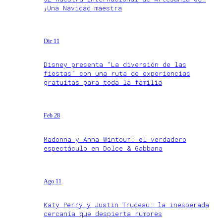
¡Una Navidad maestra
Dic 11
Disney presenta “La diversión de las
fiestas” con una ruta de experiencias
gratuitas para toda la familia
Feb 28
Madonna y Anna Wintour: el verdadero
espectáculo en Dolce & Gabbana
Ago 11
Katy Perry y Justin Trudeau: la inesperada
cercanía que despierta rumores