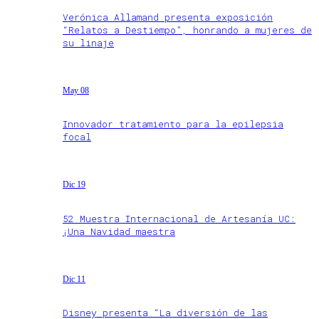
Verónica Allamand presenta exposición
“Relatos a Destiempo”, honrando a mujeres de
su linaje
May 08
Innovador tratamiento para la epilepsia
focal
Dic 19
52 Muestra Internacional de Artesanía UC:
¡Una Navidad maestra
Dic 11
Disney presenta “La diversión de las