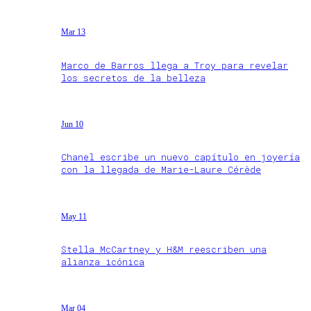
Mar 13
Marco de Barros llega a Troy para revelar
los secretos de la belleza
Jun 10
Chanel escribe un nuevo capítulo en joyería
con la llegada de Marie-Laure Cérède
May 11
Stella McCartney y H&M reescriben una
alianza icónica
Mar 04