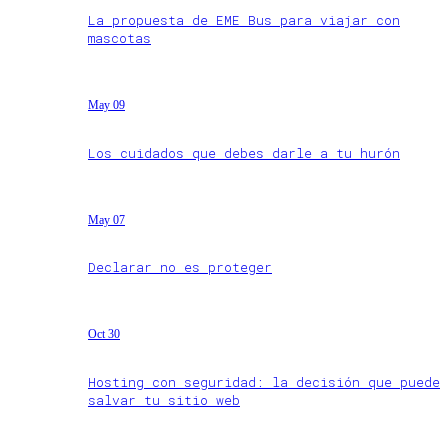
La propuesta de EME Bus para viajar con
mascotas
May 09
Los cuidados que debes darle a tu hurón
May 07
Declarar no es proteger
Oct 30
Hosting con seguridad: la decisión que puede
salvar tu sitio web