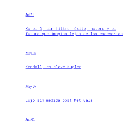
Jul 21
Karol G, sin filtro: éxito, haters y el
futuro que imagina lejos de los escenarios
May 07
Kendall, en clave Mugler
May 07
Lujo sin medida post Met Gala
Jun 01