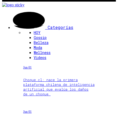
Categorías
HOY
Gossip
Belleza
Moda
Wellness
Videos
Jun 01
Choque.cl: nace la primera
plataforma chilena de inteligencia
artificial que evalúa los daños
de un choque
Jun 01