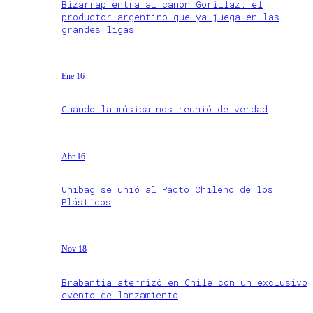
Bizarrap entra al canon Gorillaz: el
productor argentino que ya juega en las
grandes ligas
Ene 16
Cuando la música nos reunió de verdad
Abr 16
Unibag se unió al Pacto Chileno de los
Plásticos
Nov 18
Brabantia aterrizó en Chile con un exclusivo
evento de lanzamiento