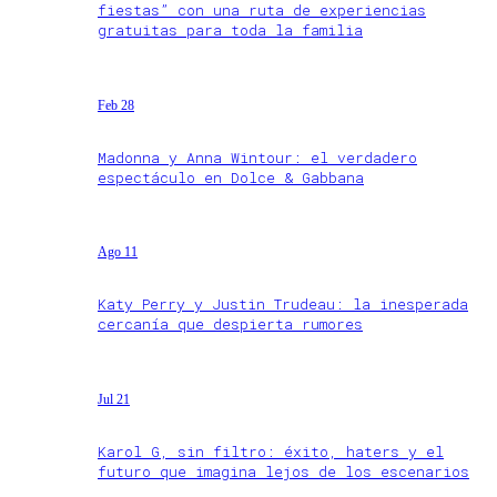
fiestas” con una ruta de experiencias
gratuitas para toda la familia
Feb 28
Madonna y Anna Wintour: el verdadero
espectáculo en Dolce & Gabbana
Ago 11
Katy Perry y Justin Trudeau: la inesperada
cercanía que despierta rumores
Jul 21
Karol G, sin filtro: éxito, haters y el
futuro que imagina lejos de los escenarios