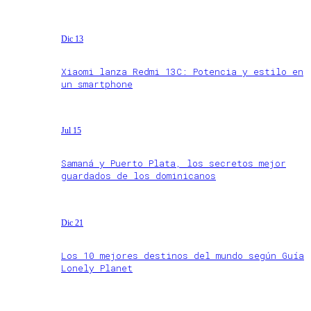
Dic 13
Xiaomi lanza Redmi 13C: Potencia y estilo en
un smartphone
Jul 15
Samaná y Puerto Plata, los secretos mejor
guardados de los dominicanos
Dic 21
Los 10 mejores destinos del mundo según Guía
Lonely Planet