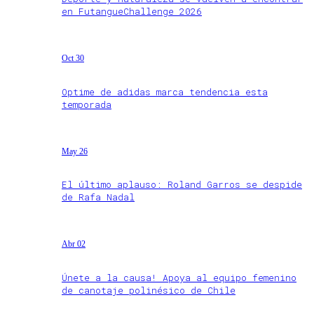
en FutangueChallenge 2026
Oct 30
Optime de adidas marca tendencia esta
temporada
May 26
El último aplauso: Roland Garros se despide
de Rafa Nadal
Abr 02
Únete a la causa! Apoya al equipo femenino
de canotaje polinésico de Chile