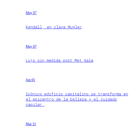
May 07
Kendall, en clave Mugler
May 07
Lujo sin medida post Met Gala
Jun 01
Icónico edificio capitalino se transforma en
el epicentro de la belleza y el cuidado
capilar
Mar 31