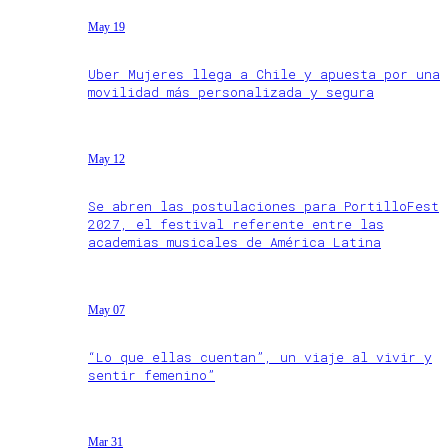
May 19
Uber Mujeres llega a Chile y apuesta por una
movilidad más personalizada y segura
May 12
Se abren las postulaciones para PortilloFest
2027, el festival referente entre las
academias musicales de América Latina
May 07
“Lo que ellas cuentan”, un viaje al vivir y
sentir femenino”
Mar 31