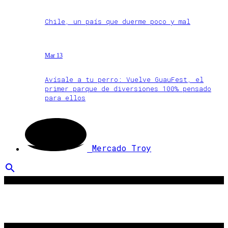
Chile, un país que duerme poco y mal
Mar 13
Avísale a tu perro: Vuelve GuauFest, el
primer parque de diversiones 100% pensado
para ellos
Mercado Troy
search