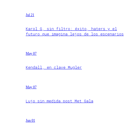
Jul 21
Karol G, sin filtro: éxito, haters y el
futuro que imagina lejos de los escenarios
May 07
Kendall, en clave Mugler
May 07
Lujo sin medida post Met Gala
Jun 01