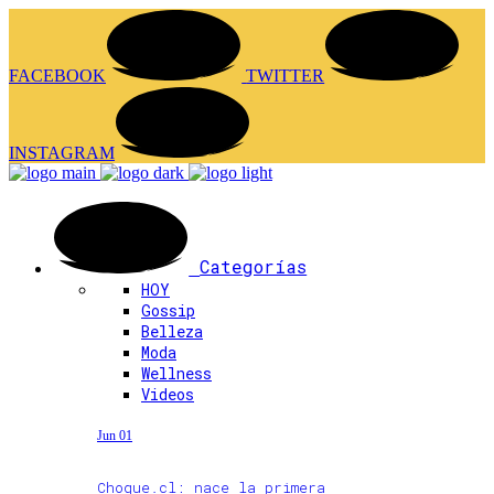
FACEBOOK
TWITTER
INSTAGRAM
Categorías
HOY
Gossip
Belleza
Moda
Wellness
Videos
Jun 01
Choque.cl: nace la primera