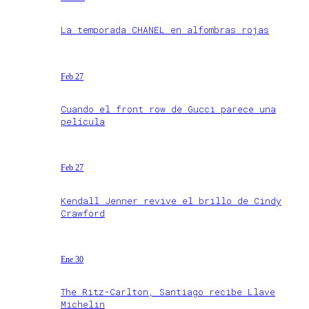
La temporada CHANEL en alfombras rojas
Feb 27
Cuando el front row de Gucci parece una
película
Feb 27
Kendall Jenner revive el brillo de Cindy
Crawford
Ene 30
The Ritz-Carlton, Santiago recibe Llave
Michelin