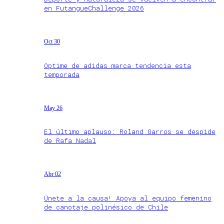
en FutangueChallenge 2026
Oct 30
Optime de adidas marca tendencia esta
temporada
May 26
El último aplauso: Roland Garros se despide
de Rafa Nadal
Abr 02
Únete a la causa! Apoya al equipo femenino
de canotaje polinésico de Chile