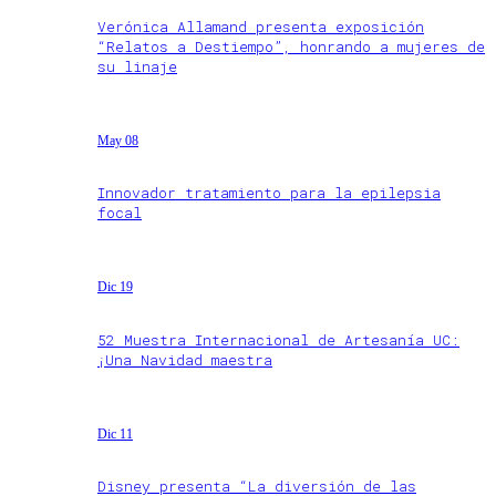
Verónica Allamand presenta exposición
“Relatos a Destiempo”, honrando a mujeres de
su linaje
May 08
Innovador tratamiento para la epilepsia
focal
Dic 19
52 Muestra Internacional de Artesanía UC:
¡Una Navidad maestra
Dic 11
Disney presenta “La diversión de las