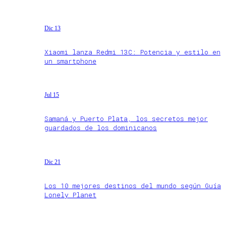
Dic 13
Xiaomi lanza Redmi 13C: Potencia y estilo en
un smartphone
Jul 15
Samaná y Puerto Plata, los secretos mejor
guardados de los dominicanos
Dic 21
Los 10 mejores destinos del mundo según Guía
Lonely Planet