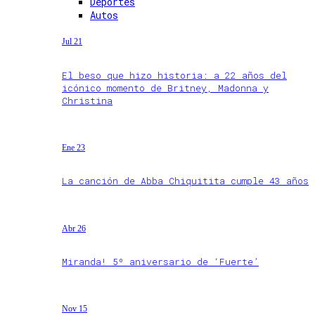
Deportes
Autos
Jul 21
El beso que hizo historia: a 22 años del
icónico momento de Britney, Madonna y
Christina
Ene 23
La canción de Abba Chiquitita cumple 43 años
Abr 26
Miranda! 5º aniversario de ‘Fuerte’
Nov 15