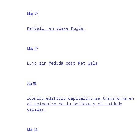
May 07
Kendall, en clave Mugler
May 07
Lujo sin medida post Met Gala
Jun 01
Icónico edificio capitalino se transforma en
el epicentro de la belleza y el cuidado
capilar
Mar 31