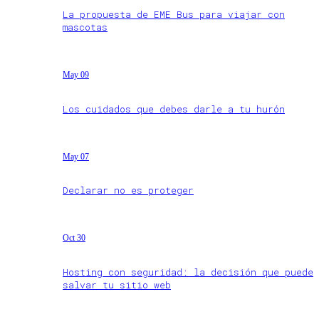
La propuesta de EME Bus para viajar con
mascotas
May 09
Los cuidados que debes darle a tu hurón
May 07
Declarar no es proteger
Oct 30
Hosting con seguridad: la decisión que puede
salvar tu sitio web