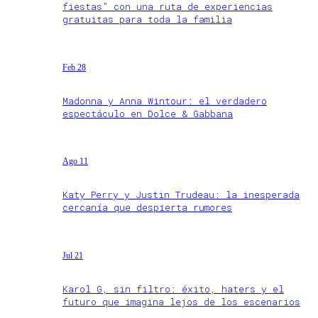
fiestas” con una ruta de experiencias
gratuitas para toda la familia
Feb 28
Madonna y Anna Wintour: el verdadero
espectáculo en Dolce & Gabbana
Ago 11
Katy Perry y Justin Trudeau: la inesperada
cercanía que despierta rumores
Jul 21
Karol G, sin filtro: éxito, haters y el
futuro que imagina lejos de los escenarios