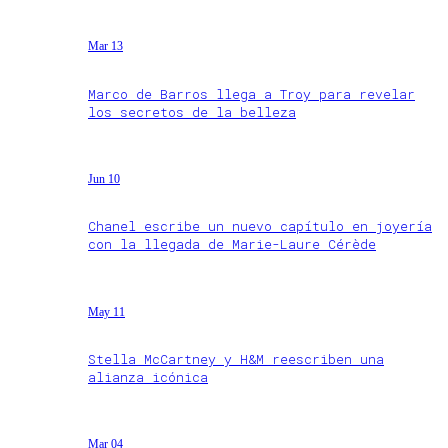
Mar 13
Marco de Barros llega a Troy para revelar
los secretos de la belleza
Jun 10
Chanel escribe un nuevo capítulo en joyería
con la llegada de Marie-Laure Cérède
May 11
Stella McCartney y H&M reescriben una
alianza icónica
Mar 04