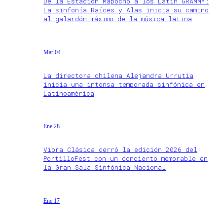
De la Estación Mapocho a los Latin GRAMMY:
La sinfonía Raíces y Alas inicia su camino
al galardón máximo de la música latina
Mar 04
La directora chilena Alejandra Urrutia
inicia una intensa temporada sinfónica en
Latinoamérica
Ene 28
Vibra Clásica cerró la edición 2026 del
PortilloFest con un concierto memorable en
la Gran Sala Sinfónica Nacional
Ene 17