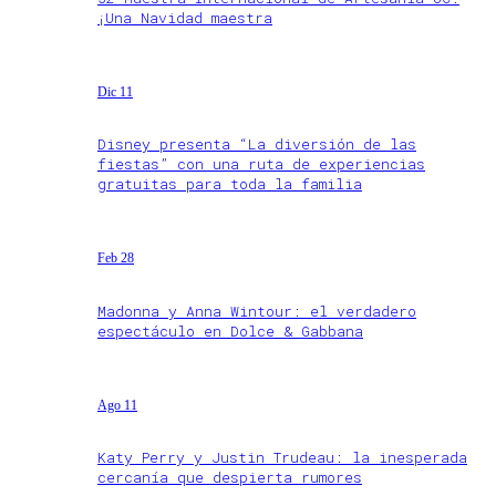
¡Una Navidad maestra
Dic 11
Disney presenta “La diversión de las
fiestas” con una ruta de experiencias
gratuitas para toda la familia
Feb 28
Madonna y Anna Wintour: el verdadero
espectáculo en Dolce & Gabbana
Ago 11
Katy Perry y Justin Trudeau: la inesperada
cercanía que despierta rumores