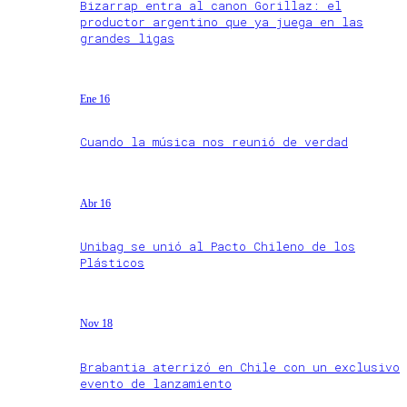
Bizarrap entra al canon Gorillaz: el
productor argentino que ya juega en las
grandes ligas
Ene 16
Cuando la música nos reunió de verdad
Abr 16
Unibag se unió al Pacto Chileno de los
Plásticos
Nov 18
Brabantia aterrizó en Chile con un exclusivo
evento de lanzamiento