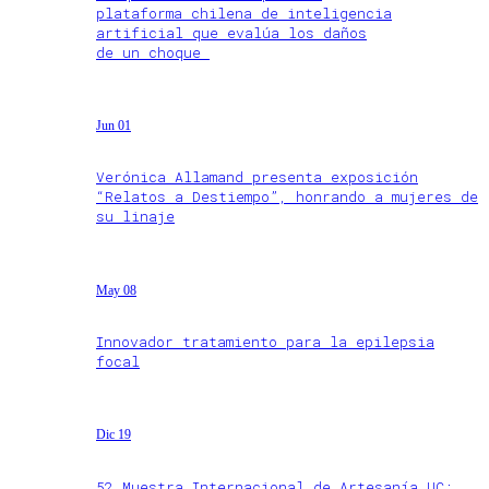
plataforma chilena de inteligencia
artificial que evalúa los daños
de un choque
Jun 01
Verónica Allamand presenta exposición
“Relatos a Destiempo”, honrando a mujeres de
su linaje
May 08
Innovador tratamiento para la epilepsia
focal
Dic 19
52 Muestra Internacional de Artesanía UC: