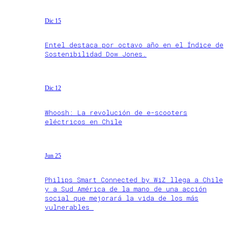
Dic 15
Entel destaca por octavo año en el Índice de
Sostenibilidad Dow Jones.
Dic 12
Whoosh: La revolución de e-scooters
eléctricos en Chile
Jun 25
Philips Smart Connected by WiZ llega a Chile
y a Sud América de la mano de una acción
social que mejorará la vida de los más
vulnerables