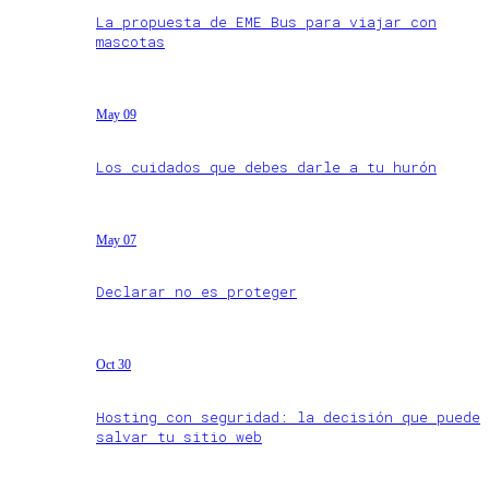
La propuesta de EME Bus para viajar con
mascotas
May 09
Los cuidados que debes darle a tu hurón
May 07
Declarar no es proteger
Oct 30
Hosting con seguridad: la decisión que puede
salvar tu sitio web