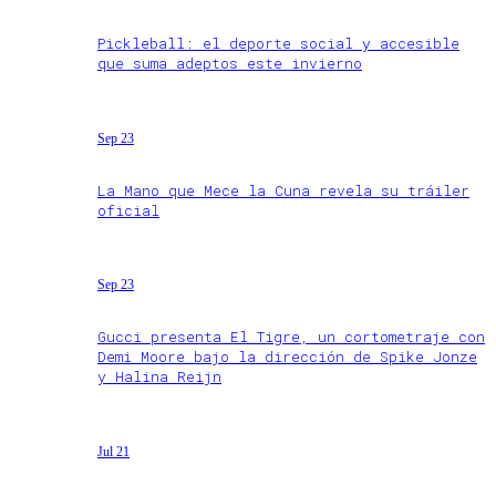
Pickleball: el deporte social y accesible
que suma adeptos este invierno
Sep 23
La Mano que Mece la Cuna revela su tráiler
oficial
Sep 23
Gucci presenta El Tigre, un cortometraje con
Demi Moore bajo la dirección de Spike Jonze
y Halina Reijn
Jul 21