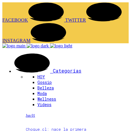
FACEBOOK
TWITTER
INSTAGRAM
Categorías
HOY
Gossip
Belleza
Moda
Wellness
Videos
Jun 01
Choque.cl: nace la primera