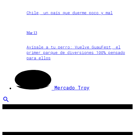
Chile, un país que duerme poco y mal
Mar 13
Avísale a tu perro: Vuelve GuauFest, el
primer parque de diversiones 100% pensado
para ellos
Mercado Troy
search