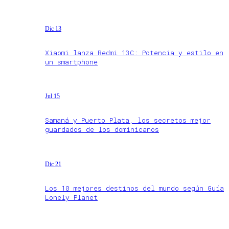
Dic 13
Xiaomi lanza Redmi 13C: Potencia y estilo en
un smartphone
Jul 15
Samaná y Puerto Plata, los secretos mejor
guardados de los dominicanos
Dic 21
Los 10 mejores destinos del mundo según Guía
Lonely Planet