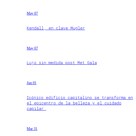
May 07
Kendall, en clave Mugler
May 07
Lujo sin medida post Met Gala
Jun 01
Icónico edificio capitalino se transforma en
el epicentro de la belleza y el cuidado
capilar
Mar 31