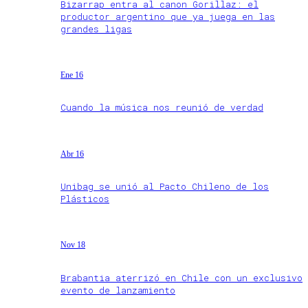
Bizarrap entra al canon Gorillaz: el
productor argentino que ya juega en las
grandes ligas
Ene 16
Cuando la música nos reunió de verdad
Abr 16
Unibag se unió al Pacto Chileno de los
Plásticos
Nov 18
Brabantia aterrizó en Chile con un exclusivo
evento de lanzamiento