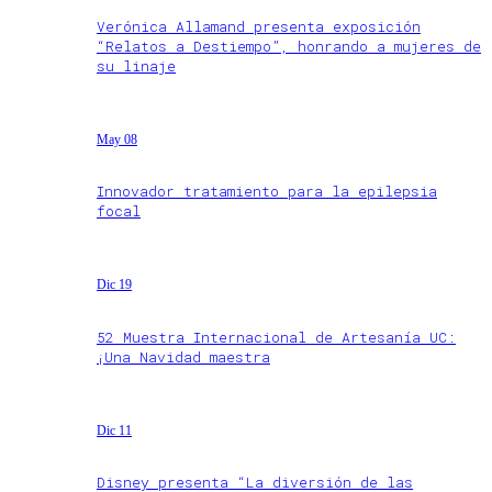
Verónica Allamand presenta exposición
“Relatos a Destiempo”, honrando a mujeres de
su linaje
May 08
Innovador tratamiento para la epilepsia
focal
Dic 19
52 Muestra Internacional de Artesanía UC:
¡Una Navidad maestra
Dic 11
Disney presenta “La diversión de las