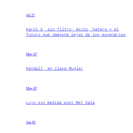
Jul 21
Karol G, sin filtro: éxito, haters y el
futuro que imagina lejos de los escenarios
May 07
Kendall, en clave Mugler
May 07
Lujo sin medida post Met Gala
Jun 01