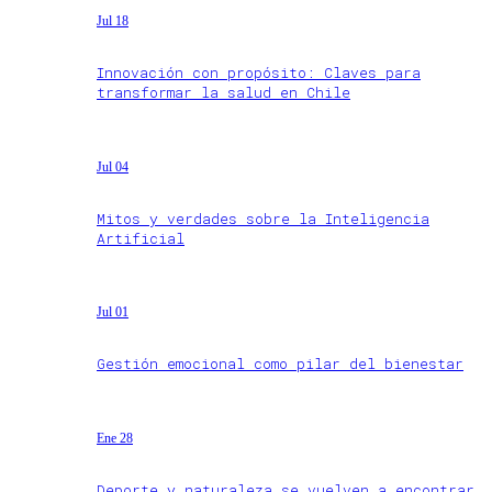
Jul 18
Innovación con propósito: Claves para
transformar la salud en Chile
Jul 04
Mitos y verdades sobre la Inteligencia
Artificial
Jul 01
Gestión emocional como pilar del bienestar
Ene 28
Deporte y naturaleza se vuelven a encontrar