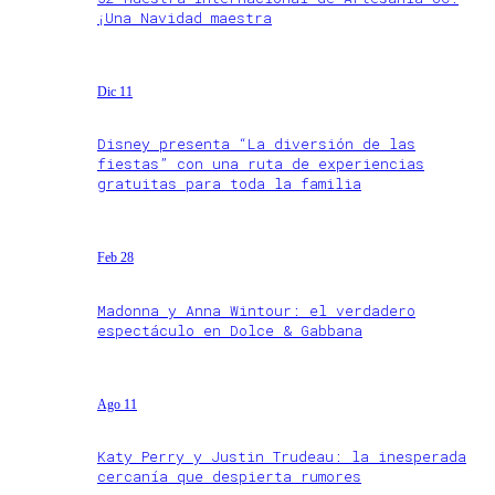
¡Una Navidad maestra
Dic 11
Disney presenta “La diversión de las
fiestas” con una ruta de experiencias
gratuitas para toda la familia
Feb 28
Madonna y Anna Wintour: el verdadero
espectáculo en Dolce & Gabbana
Ago 11
Katy Perry y Justin Trudeau: la inesperada
cercanía que despierta rumores