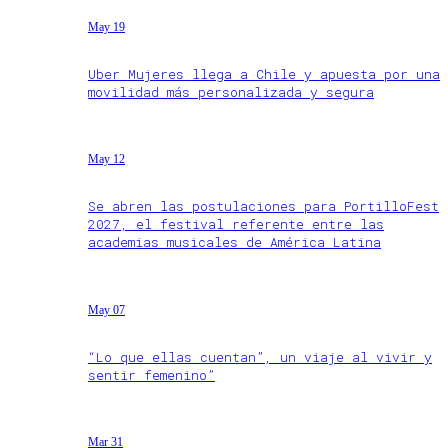
May 19
Uber Mujeres llega a Chile y apuesta por una
movilidad más personalizada y segura
May 12
Se abren las postulaciones para PortilloFest
2027, el festival referente entre las
academias musicales de América Latina
May 07
“Lo que ellas cuentan”, un viaje al vivir y
sentir femenino”
Mar 31