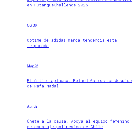
en FutangueChallenge 2026
Oct 30
Optime de adidas marca tendencia esta
temporada
May 26
El último aplauso: Roland Garros se despide
de Rafa Nadal
Abr 02
Únete a la causa! Apoya al equipo femenino
de canotaje polinésico de Chile