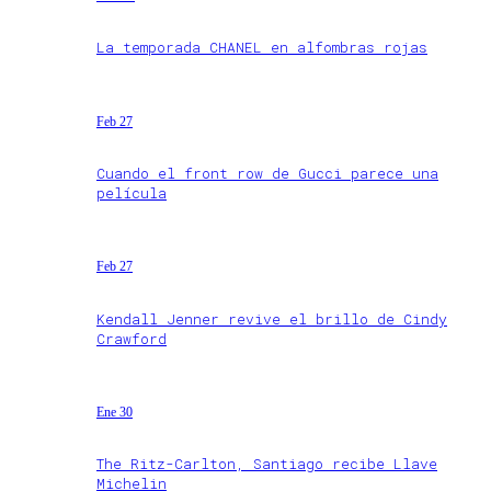
La temporada CHANEL en alfombras rojas
Feb 27
Cuando el front row de Gucci parece una
película
Feb 27
Kendall Jenner revive el brillo de Cindy
Crawford
Ene 30
The Ritz-Carlton, Santiago recibe Llave
Michelin