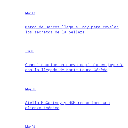
Mar 13
Marco de Barros llega a Troy para revelar
los secretos de la belleza
Jun 10
Chanel escribe un nuevo capítulo en joyería
con la llegada de Marie-Laure Cérède
May 11
Stella McCartney y H&M reescriben una
alianza icónica
Mar 04