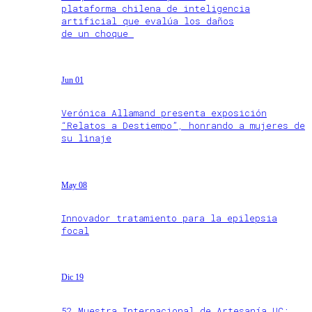
plataforma chilena de inteligencia
artificial que evalúa los daños
de un choque
Jun 01
Verónica Allamand presenta exposición
“Relatos a Destiempo”, honrando a mujeres de
su linaje
May 08
Innovador tratamiento para la epilepsia
focal
Dic 19
52 Muestra Internacional de Artesanía UC: