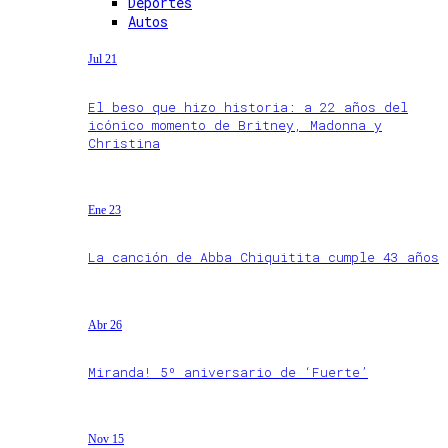
Deportes
Autos
Jul 21
El beso que hizo historia: a 22 años del
icónico momento de Britney, Madonna y
Christina
Ene 23
La canción de Abba Chiquitita cumple 43 años
Abr 26
Miranda! 5º aniversario de ‘Fuerte’
Nov 15