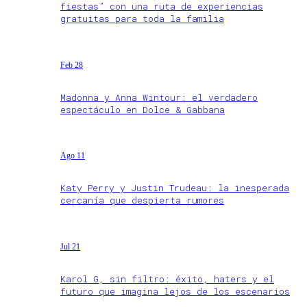
fiestas” con una ruta de experiencias
gratuitas para toda la familia
Feb 28
Madonna y Anna Wintour: el verdadero
espectáculo en Dolce & Gabbana
Ago 11
Katy Perry y Justin Trudeau: la inesperada
cercanía que despierta rumores
Jul 21
Karol G, sin filtro: éxito, haters y el
futuro que imagina lejos de los escenarios