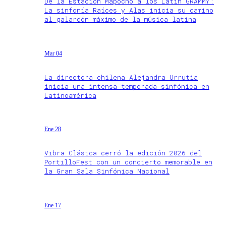
De la Estación Mapocho a los Latin GRAMMY:
La sinfonía Raíces y Alas inicia su camino
al galardón máximo de la música latina
Mar 04
La directora chilena Alejandra Urrutia
inicia una intensa temporada sinfónica en
Latinoamérica
Ene 28
Vibra Clásica cerró la edición 2026 del
PortilloFest con un concierto memorable en
la Gran Sala Sinfónica Nacional
Ene 17