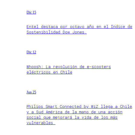
Dic 15
Entel destaca por octavo año en el Índice de
Sostenibilidad Dow Jones.
Dic 12
Whoosh: La revolución de e-scooters
eléctricos en Chile
Jun 25
Philips Smart Connected by WiZ llega a Chile
y a Sud América de la mano de una acción
social que mejorará la vida de los más
vulnerables