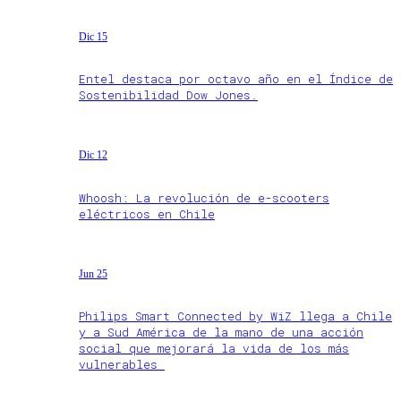
Dic 15
Entel destaca por octavo año en el Índice de
Sostenibilidad Dow Jones.
Dic 12
Whoosh: La revolución de e-scooters
eléctricos en Chile
Jun 25
Philips Smart Connected by WiZ llega a Chile
y a Sud América de la mano de una acción
social que mejorará la vida de los más
vulnerables