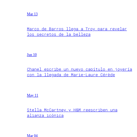
Mar 13
Marco de Barros llega a Troy para revelar
los secretos de la belleza
Jun 10
Chanel escribe un nuevo capítulo en joyería
con la llegada de Marie-Laure Cérède
May 11
Stella McCartney y H&M reescriben una
alianza icónica
Mar 04