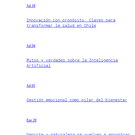
Jul 18
Innovación con propósito: Claves para
transformar la salud en Chile
Jul 04
Mitos y verdades sobre la Inteligencia
Artificial
Jul 01
Gestión emocional como pilar del bienestar
Ene 28
Deporte y naturaleza se vuelven a encontrar