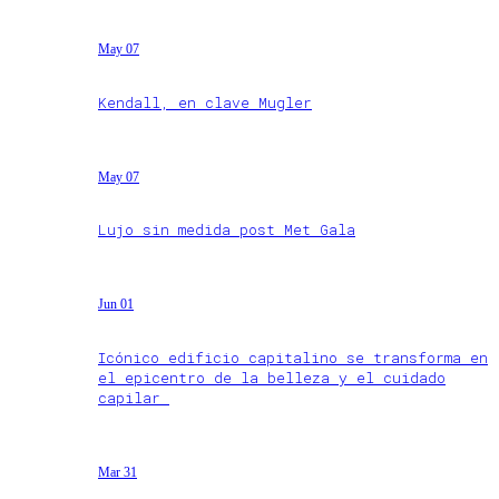
May 07
Kendall, en clave Mugler
May 07
Lujo sin medida post Met Gala
Jun 01
Icónico edificio capitalino se transforma en
el epicentro de la belleza y el cuidado
capilar
Mar 31