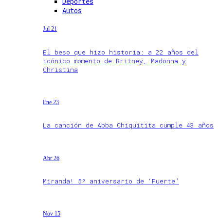
Deportes
Autos
Jul 21
El beso que hizo historia: a 22 años del
icónico momento de Britney, Madonna y
Christina
Ene 23
La canción de Abba Chiquitita cumple 43 años
Abr 26
Miranda! 5º aniversario de ‘Fuerte’
Nov 15