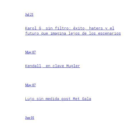
Jul 21
Karol G, sin filtro: éxito, haters y el
futuro que imagina lejos de los escenarios
May 07
Kendall, en clave Mugler
May 07
Lujo sin medida post Met Gala
Jun 01