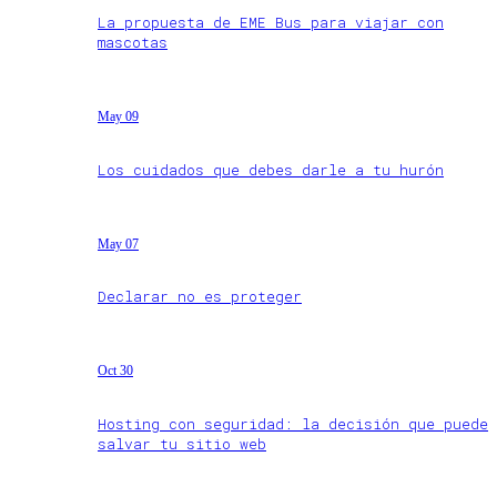
La propuesta de EME Bus para viajar con
mascotas
May 09
Los cuidados que debes darle a tu hurón
May 07
Declarar no es proteger
Oct 30
Hosting con seguridad: la decisión que puede
salvar tu sitio web