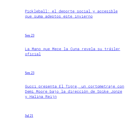
Pickleball: el deporte social y accesible
que suma adeptos este invierno
Sep 23
La Mano que Mece la Cuna revela su tráiler
oficial
Sep 23
Gucci presenta El Tigre, un cortometraje con
Demi Moore bajo la dirección de Spike Jonze
y Halina Reijn
Jul 21