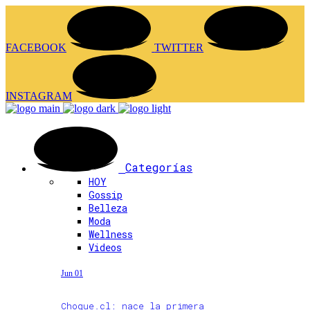
FACEBOOK
TWITTER
INSTAGRAM
Categorías
HOY
Gossip
Belleza
Moda
Wellness
Videos
Jun 01
Choque.cl: nace la primera