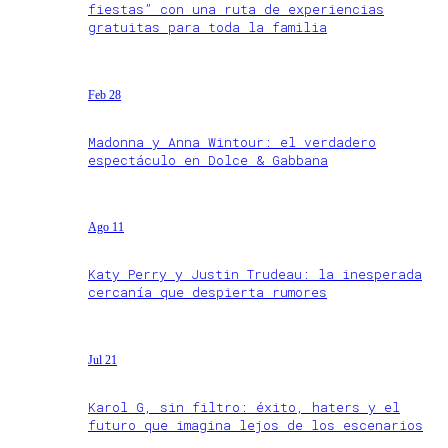
fiestas” con una ruta de experiencias
gratuitas para toda la familia
Feb 28
Madonna y Anna Wintour: el verdadero
espectáculo en Dolce & Gabbana
Ago 11
Katy Perry y Justin Trudeau: la inesperada
cercanía que despierta rumores
Jul 21
Karol G, sin filtro: éxito, haters y el
futuro que imagina lejos de los escenarios