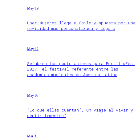
May 19
Uber Mujeres llega a Chile y apuesta por una
movilidad más personalizada y segura
May 12
Se abren las postulaciones para PortilloFest
2027, el festival referente entre las
academias musicales de América Latina
May 07
“Lo que ellas cuentan”, un viaje al vivir y
sentir femenino”
Mar 31