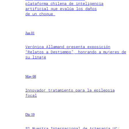
plataforma chilena de inteligencia
artificial que evalúa los daños
de un choque
Jun 01
Verónica Allamand presenta exposición
“Relatos a Destiempo”, honrando a mujeres de
su linaje
May 08
Innovador tratamiento para la epilepsia
focal
Dic 19
52 Muestra Internacional de Artesanía UC: