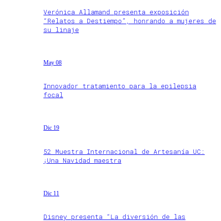
Verónica Allamand presenta exposición
“Relatos a Destiempo”, honrando a mujeres de
su linaje
May 08
Innovador tratamiento para la epilepsia
focal
Dic 19
52 Muestra Internacional de Artesanía UC:
¡Una Navidad maestra
Dic 11
Disney presenta “La diversión de las