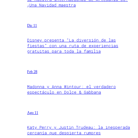
¡Una Navidad maestra
Dic 11
Disney presenta “La diversión de las
fiestas” con una ruta de experiencias
gratuitas para toda la familia
Feb 28
Madonna y Anna Wintour: el verdadero
espectáculo en Dolce & Gabbana
Ago 11
Katy Perry y Justin Trudeau: la inesperada
cercanía que despierta rumores