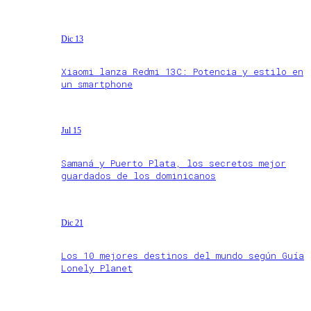
Dic 13
Xiaomi lanza Redmi 13C: Potencia y estilo en
un smartphone
Jul 15
Samaná y Puerto Plata, los secretos mejor
guardados de los dominicanos
Dic 21
Los 10 mejores destinos del mundo según Guía
Lonely Planet