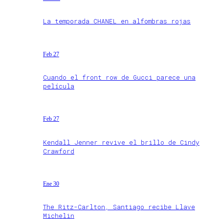
La temporada CHANEL en alfombras rojas
Feb 27
Cuando el front row de Gucci parece una
película
Feb 27
Kendall Jenner revive el brillo de Cindy
Crawford
Ene 30
The Ritz-Carlton, Santiago recibe Llave
Michelin