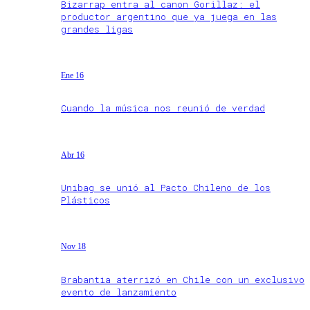
Bizarrap entra al canon Gorillaz: el
productor argentino que ya juega en las
grandes ligas
Ene 16
Cuando la música nos reunió de verdad
Abr 16
Unibag se unió al Pacto Chileno de los
Plásticos
Nov 18
Brabantia aterrizó en Chile con un exclusivo
evento de lanzamiento