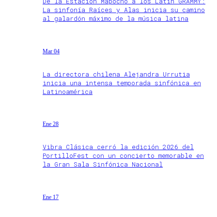
De la Estación Mapocho a los Latin GRAMMY:
La sinfonía Raíces y Alas inicia su camino
al galardón máximo de la música latina
Mar 04
La directora chilena Alejandra Urrutia
inicia una intensa temporada sinfónica en
Latinoamérica
Ene 28
Vibra Clásica cerró la edición 2026 del
PortilloFest con un concierto memorable en
la Gran Sala Sinfónica Nacional
Ene 17