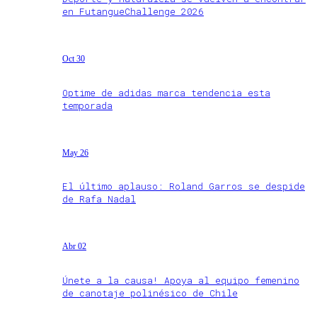
en FutangueChallenge 2026
Oct 30
Optime de adidas marca tendencia esta
temporada
May 26
El último aplauso: Roland Garros se despide
de Rafa Nadal
Abr 02
Únete a la causa! Apoya al equipo femenino
de canotaje polinésico de Chile