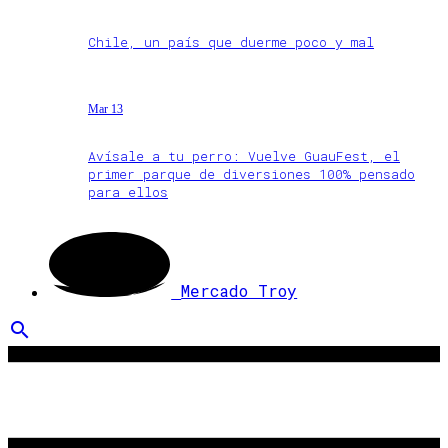
Chile, un país que duerme poco y mal
Mar 13
Avísale a tu perro: Vuelve GuauFest, el
primer parque de diversiones 100% pensado
para ellos
Mercado Troy
search