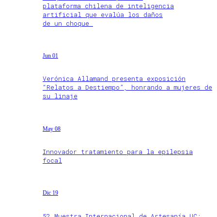
plataforma chilena de inteligencia
artificial que evalúa los daños
de un choque
Jun 01
Verónica Allamand presenta exposición
“Relatos a Destiempo”, honrando a mujeres de
su linaje
May 08
Innovador tratamiento para la epilepsia
focal
Dic 19
52 Muestra Internacional de Artesanía UC: