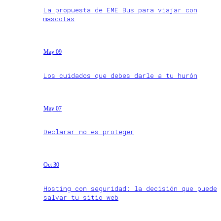
La propuesta de EME Bus para viajar con
mascotas
May 09
Los cuidados que debes darle a tu hurón
May 07
Declarar no es proteger
Oct 30
Hosting con seguridad: la decisión que puede
salvar tu sitio web