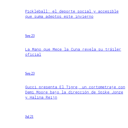
Pickleball: el deporte social y accesible
que suma adeptos este invierno
Sep 23
La Mano que Mece la Cuna revela su tráiler
oficial
Sep 23
Gucci presenta El Tigre, un cortometraje con
Demi Moore bajo la dirección de Spike Jonze
y Halina Reijn
Jul 21