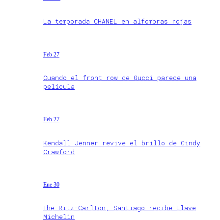
La temporada CHANEL en alfombras rojas
Feb 27
Cuando el front row de Gucci parece una
película
Feb 27
Kendall Jenner revive el brillo de Cindy
Crawford
Ene 30
The Ritz-Carlton, Santiago recibe Llave
Michelin