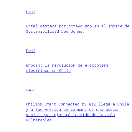
Dic 15
Entel destaca por octavo año en el Índice de
Sostenibilidad Dow Jones.
Dic 12
Whoosh: La revolución de e-scooters
eléctricos en Chile
Jun 25
Philips Smart Connected by WiZ llega a Chile
y a Sud América de la mano de una acción
social que mejorará la vida de los más
vulnerables