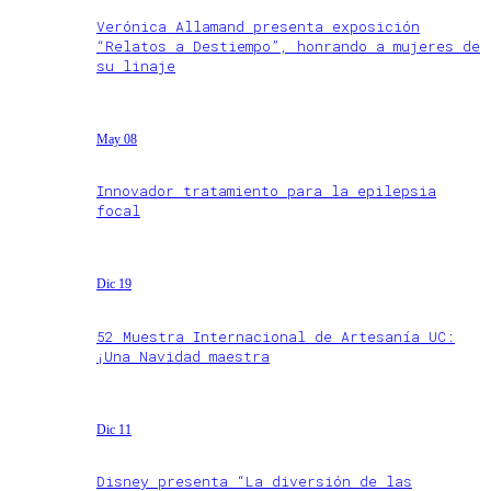
Verónica Allamand presenta exposición
“Relatos a Destiempo”, honrando a mujeres de
su linaje
May 08
Innovador tratamiento para la epilepsia
focal
Dic 19
52 Muestra Internacional de Artesanía UC:
¡Una Navidad maestra
Dic 11
Disney presenta “La diversión de las