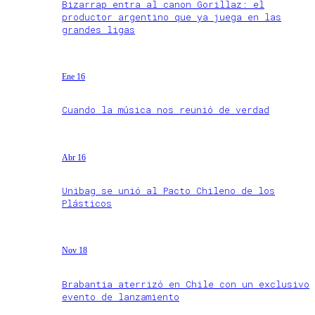
Bizarrap entra al canon Gorillaz: el
productor argentino que ya juega en las
grandes ligas
Ene 16
Cuando la música nos reunió de verdad
Abr 16
Unibag se unió al Pacto Chileno de los
Plásticos
Nov 18
Brabantia aterrizó en Chile con un exclusivo
evento de lanzamiento