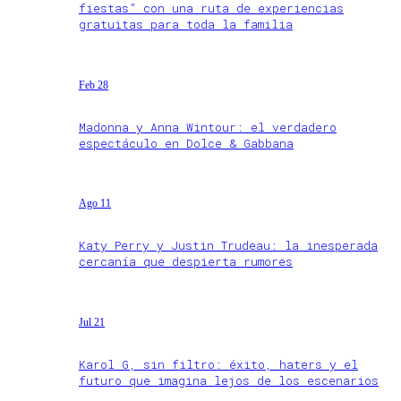
fiestas” con una ruta de experiencias
gratuitas para toda la familia
Feb 28
Madonna y Anna Wintour: el verdadero
espectáculo en Dolce & Gabbana
Ago 11
Katy Perry y Justin Trudeau: la inesperada
cercanía que despierta rumores
Jul 21
Karol G, sin filtro: éxito, haters y el
futuro que imagina lejos de los escenarios