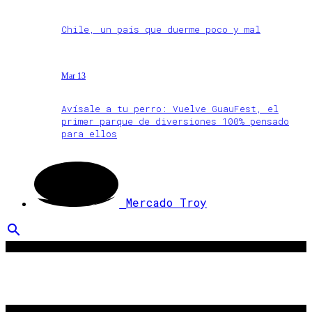
Chile, un país que duerme poco y mal
Mar 13
Avísale a tu perro: Vuelve GuauFest, el
primer parque de diversiones 100% pensado
para ellos
Mercado Troy
search