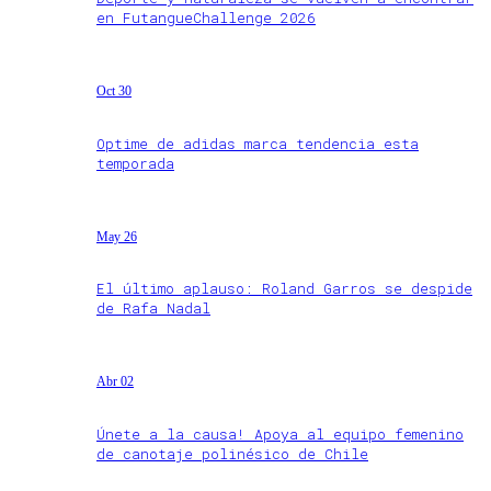
en FutangueChallenge 2026
Oct 30
Optime de adidas marca tendencia esta
temporada
May 26
El último aplauso: Roland Garros se despide
de Rafa Nadal
Abr 02
Únete a la causa! Apoya al equipo femenino
de canotaje polinésico de Chile