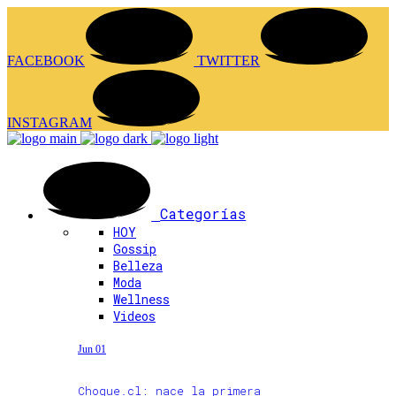
FACEBOOK
TWITTER
INSTAGRAM
Categorías
HOY
Gossip
Belleza
Moda
Wellness
Videos
Jun 01
Choque.cl: nace la primera