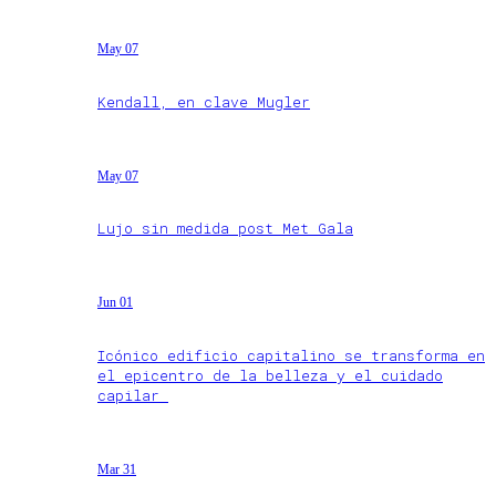
May 07
Kendall, en clave Mugler
May 07
Lujo sin medida post Met Gala
Jun 01
Icónico edificio capitalino se transforma en
el epicentro de la belleza y el cuidado
capilar
Mar 31