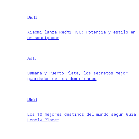
Dic 13
Xiaomi lanza Redmi 13C: Potencia y estilo en
un smartphone
Jul 15
Samaná y Puerto Plata, los secretos mejor
guardados de los dominicanos
Dic 21
Los 10 mejores destinos del mundo según Guía
Lonely Planet