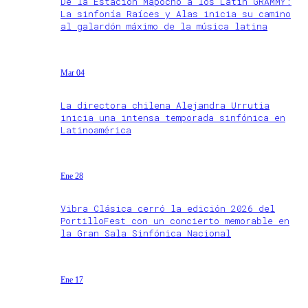
De la Estación Mapocho a los Latin GRAMMY:
La sinfonía Raíces y Alas inicia su camino
al galardón máximo de la música latina
Mar 04
La directora chilena Alejandra Urrutia
inicia una intensa temporada sinfónica en
Latinoamérica
Ene 28
Vibra Clásica cerró la edición 2026 del
PortilloFest con un concierto memorable en
la Gran Sala Sinfónica Nacional
Ene 17