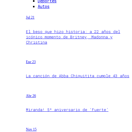
Deportes
Autos
Jul 21
El beso que hizo historia: a 22 años del
icónico momento de Britney, Madonna y
Christina
Ene 23
La canción de Abba Chiquitita cumple 43 años
Abr 26
Miranda! 5º aniversario de ‘Fuerte’
Nov 15