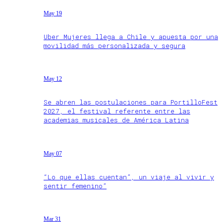
May 19
Uber Mujeres llega a Chile y apuesta por una
movilidad más personalizada y segura
May 12
Se abren las postulaciones para PortilloFest
2027, el festival referente entre las
academias musicales de América Latina
May 07
“Lo que ellas cuentan”, un viaje al vivir y
sentir femenino”
Mar 31