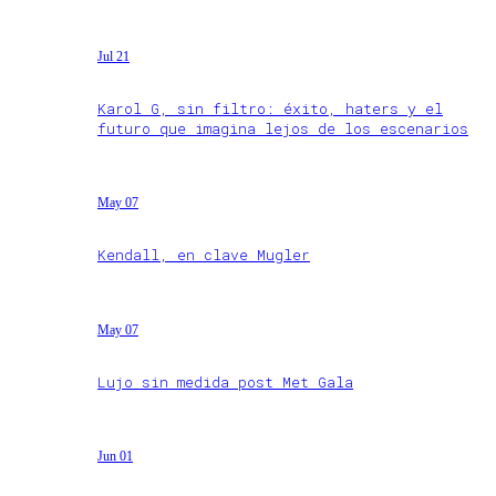
Jul 21
Karol G, sin filtro: éxito, haters y el
futuro que imagina lejos de los escenarios
May 07
Kendall, en clave Mugler
May 07
Lujo sin medida post Met Gala
Jun 01