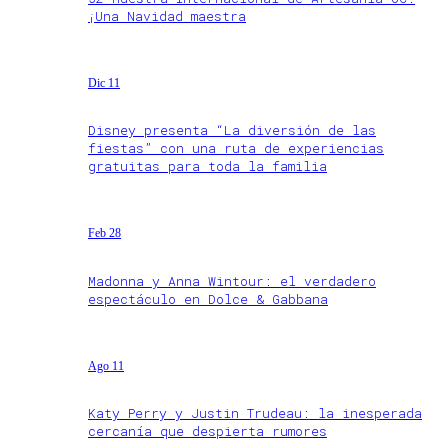
¡Una Navidad maestra
Dic 11
Disney presenta “La diversión de las
fiestas” con una ruta de experiencias
gratuitas para toda la familia
Feb 28
Madonna y Anna Wintour: el verdadero
espectáculo en Dolce & Gabbana
Ago 11
Katy Perry y Justin Trudeau: la inesperada
cercanía que despierta rumores