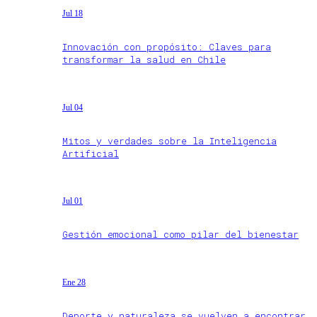
Jul 18
Innovación con propósito: Claves para
transformar la salud en Chile
Jul 04
Mitos y verdades sobre la Inteligencia
Artificial
Jul 01
Gestión emocional como pilar del bienestar
Ene 28
Deporte y naturaleza se vuelven a encontrar