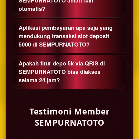
SEMPURNATOTO aman dan
dirancang untuk memberikan kemudahan
5000. Opsi depo 5k ini memungkinkan
otomatis?
akses, kestabilan server, dan kecepatan
Anda untuk langsung menikmati seluruh
transaksi bagi seluruh pengguna.
permainan favorit tanpa perlu
Sangat aman. Setiap transaksi slot QRIS
Aplikasi pembayaran apa saja yang
mengeluarkan modal besar.
diproses secara otomatis oleh sistem
mendukung transaksi slot deposit
tanpa perlu konfirmasi manual yang
5000 di SEMPURNATOTO?
memakan waktu. Selain itu,
SEMPURNATOTO menerapkan sistem
Fitur slot QRIS pada layanan depo 5k
Apakah fitur depo 5k via QRIS di
proteksi enkripsi berlapis untuk menjamin
SEMPURNATOTO mendukung hampir
SEMPURNATOTO bisa diakses
kerahasiaan dan keamanan data setiap
seluruh metode pembayaran digital di
selama 24 jam?
pengguna.
Indonesia, mulai dari e-wallet populer
seperti DANA, OVO, GoPay, dan LinkAja,
Ya, layanan slot deposit 5000 melalui
hingga seluruh aplikasi mobile banking
metode slot QRIS di SEMPURNATOTO
Testimoni Member
yang memiliki fitur pemindai QRIS.
beroperasi penuh selama 24 jam non-stop
setiap hari. Hal ini memungkinkan
SEMPURNATOTO
pengguna untuk melakukan pengisian
saldo depo 5k secara instan dan fleksibel