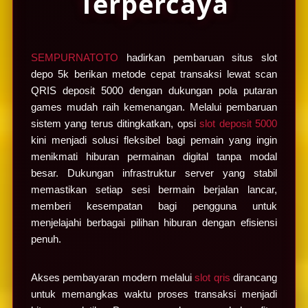
Terpercaya
SEMPURNATOTO
hadirkan pembaruan situs slot
depo 5k berikan metode cepat transaksi lewat scan
QRIS deposit 5000 dengan dukungan pola putaran
games mudah raih kemenangan. Melalui pembaruan
sistem yang terus ditingkatkan, opsi
slot deposit 5000
kini menjadi solusi fleksibel bagi pemain yang ingin
menikmati hiburan permainan digital tanpa modal
besar. Dukungan infrastruktur server yang stabil
memastikan setiap sesi bermain berjalan lancar,
memberi kesempatan bagi pengguna untuk
menjelajahi berbagai pilihan hiburan dengan efisiensi
penuh.
Akses pembayaran modern melalui
slot qris
dirancang
untuk memangkas waktu proses transaksi menjadi