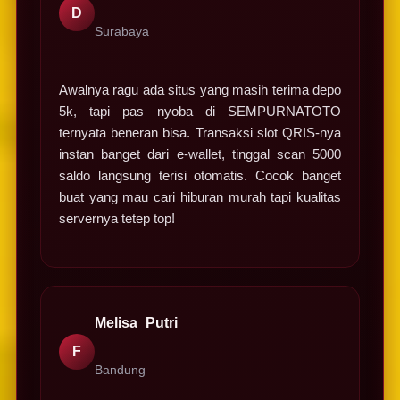
D
Surabaya
Awalnya ragu ada situs yang masih terima depo
5k, tapi pas nyoba di SEMPURNATOTO
ternyata beneran bisa. Transaksi slot QRIS-nya
instan banget dari e-wallet, tinggal scan 5000
saldo langsung terisi otomatis. Cocok banget
buat yang mau cari hiburan murah tapi kualitas
servernya tetep top!
Melisa_Putri
F
Bandung