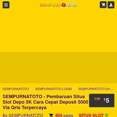
SEMPURNATOTO
SEMPURNATOTO LOGIN
SEMPURNATOTO DAFTAR
SEMPURNATOTO - Pembaruan Situs
5
$
Slot Depo 5K Cara Cepat Deposit 5000
Via Qris Terpercaya
By
SEMPURNATOTO
404
sales
SITUS SLOT