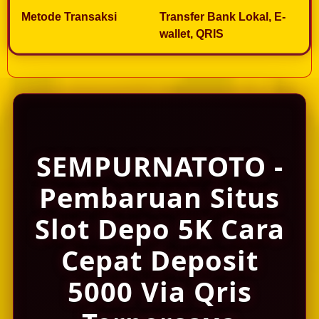
s
Metode Transaksi
Transfer Bank Lokal, E-
e
wallet, QRIS
d
e
t
a
i
l
s
SEMPURNATOTO -
Pembaruan Situs
Slot Depo 5K Cara
Cepat Deposit
5000 Via Qris