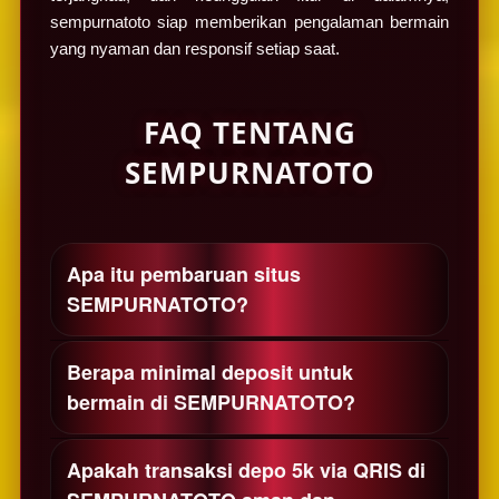
sempurnatoto siap memberikan pengalaman bermain
yang nyaman dan responsif setiap saat.
FAQ TENTANG
SEMPURNATOTO
Apa itu pembaruan situs
SEMPURNATOTO?
SEMPURNATOTO hadirkan pembaruan
Berapa minimal deposit untuk
situs slot depo 5k berikan metode cepat
bermain di SEMPURNATOTO?
transaksi lewat scan QRIS deposit 5000
dengan dukungan pola putaran games
Minimal transaksi di platform ini sangat
Apakah transaksi depo 5k via QRIS di
mudah raih kemenangan. Pembaruan ini
terjangkau, yaitu melalui fitur slot deposit