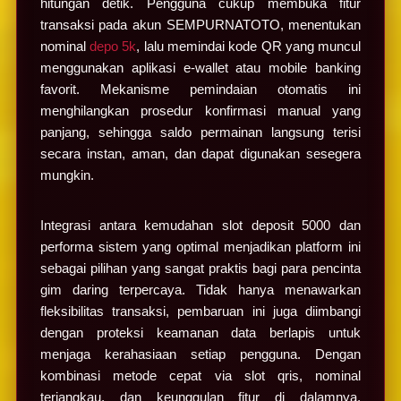
hitungan detik. Pengguna cukup membuka fitur
transaksi pada akun SEMPURNATOTO, menentukan
nominal
depo 5k
, lalu memindai kode QR yang muncul
menggunakan aplikasi e-wallet atau mobile banking
favorit. Mekanisme pemindaian otomatis ini
menghilangkan prosedur konfirmasi manual yang
panjang, sehingga saldo permainan langsung terisi
secara instan, aman, dan dapat digunakan sesegera
mungkin.
Integrasi antara kemudahan slot deposit 5000 dan
performa sistem yang optimal menjadikan platform ini
sebagai pilihan yang sangat praktis bagi para pencinta
gim daring terpercaya. Tidak hanya menawarkan
fleksibilitas transaksi, pembaruan ini juga diimbangi
dengan proteksi keamanan data berlapis untuk
menjaga kerahasiaan setiap pengguna. Dengan
kombinasi metode cepat via slot qris, nominal
terjangkau, dan keunggulan fitur di dalamnya,