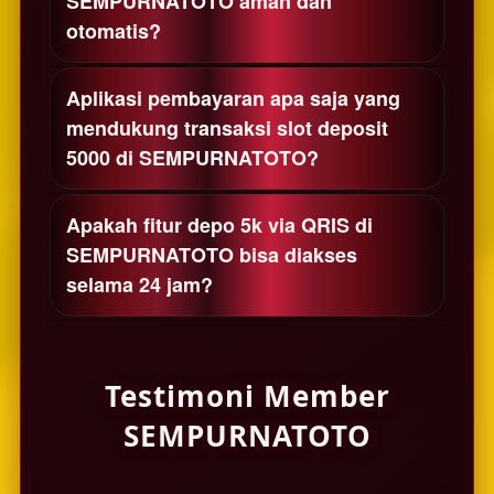
SEMPURNATOTO aman dan
dirancang untuk memberikan kemudahan
5000. Opsi depo 5k ini memungkinkan
otomatis?
akses, kestabilan server, dan kecepatan
Anda untuk langsung menikmati seluruh
transaksi bagi seluruh pengguna.
permainan favorit tanpa perlu
Sangat aman. Setiap transaksi slot QRIS
Aplikasi pembayaran apa saja yang
mengeluarkan modal besar.
diproses secara otomatis oleh sistem
mendukung transaksi slot deposit
tanpa perlu konfirmasi manual yang
5000 di SEMPURNATOTO?
memakan waktu. Selain itu,
SEMPURNATOTO menerapkan sistem
Fitur slot QRIS pada layanan depo 5k
Apakah fitur depo 5k via QRIS di
proteksi enkripsi berlapis untuk menjamin
SEMPURNATOTO mendukung hampir
SEMPURNATOTO bisa diakses
kerahasiaan dan keamanan data setiap
seluruh metode pembayaran digital di
selama 24 jam?
pengguna.
Indonesia, mulai dari e-wallet populer
seperti DANA, OVO, GoPay, dan LinkAja,
Ya, layanan slot deposit 5000 melalui
hingga seluruh aplikasi mobile banking
metode slot QRIS di SEMPURNATOTO
Testimoni Member
yang memiliki fitur pemindai QRIS.
beroperasi penuh selama 24 jam non-stop
setiap hari. Hal ini memungkinkan
SEMPURNATOTO
pengguna untuk melakukan pengisian
saldo depo 5k secara instan dan fleksibel