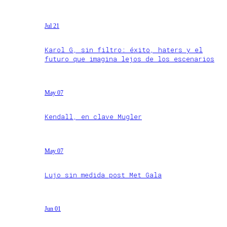
Jul 21
Karol G, sin filtro: éxito, haters y el
futuro que imagina lejos de los escenarios
May 07
Kendall, en clave Mugler
May 07
Lujo sin medida post Met Gala
Jun 01