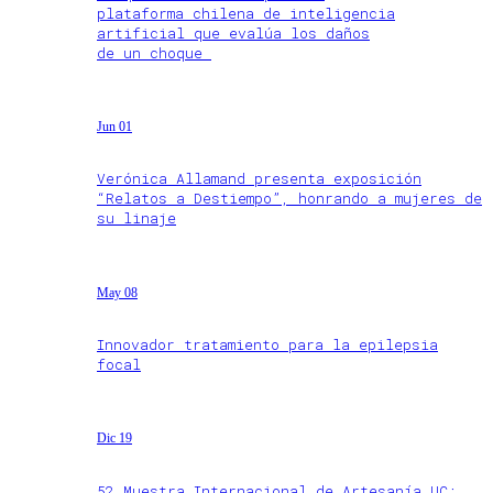
plataforma chilena de inteligencia
artificial que evalúa los daños
de un choque
Jun 01
Verónica Allamand presenta exposición
“Relatos a Destiempo”, honrando a mujeres de
su linaje
May 08
Innovador tratamiento para la epilepsia
focal
Dic 19
52 Muestra Internacional de Artesanía UC: