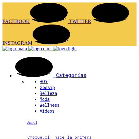
FACEBOOK
TWITTER
INSTAGRAM
Categorías
HOY
Gossip
Belleza
Moda
Wellness
Videos
Jun 01
Choque.cl: nace la primera