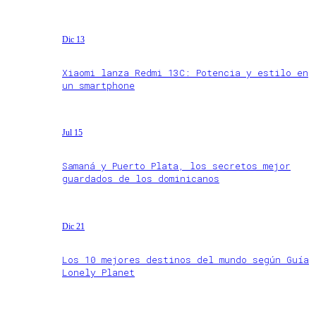
Dic 13
Xiaomi lanza Redmi 13C: Potencia y estilo en
un smartphone
Jul 15
Samaná y Puerto Plata, los secretos mejor
guardados de los dominicanos
Dic 21
Los 10 mejores destinos del mundo según Guía
Lonely Planet