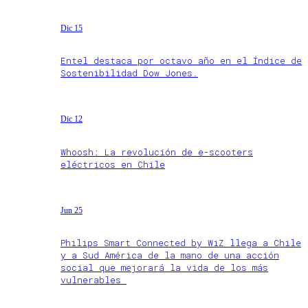
Dic 15
Entel destaca por octavo año en el Índice de
Sostenibilidad Dow Jones.
Dic 12
Whoosh: La revolución de e-scooters
eléctricos en Chile
Jun 25
Philips Smart Connected by WiZ llega a Chile
y a Sud América de la mano de una acción
social que mejorará la vida de los más
vulnerables