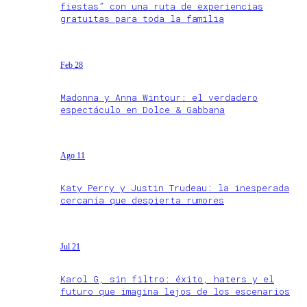
fiestas” con una ruta de experiencias
gratuitas para toda la familia
Feb 28
Madonna y Anna Wintour: el verdadero
espectáculo en Dolce & Gabbana
Ago 11
Katy Perry y Justin Trudeau: la inesperada
cercanía que despierta rumores
Jul 21
Karol G, sin filtro: éxito, haters y el
futuro que imagina lejos de los escenarios