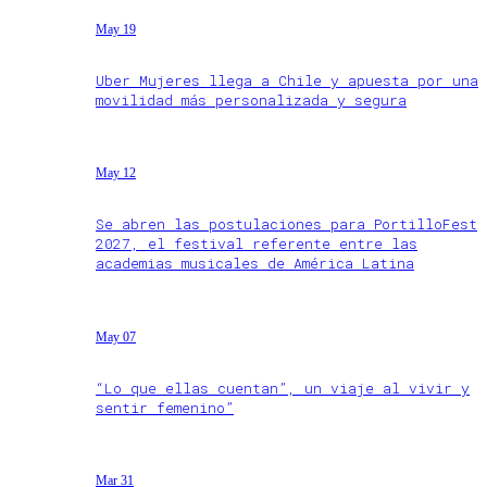
May 19
Uber Mujeres llega a Chile y apuesta por una
movilidad más personalizada y segura
May 12
Se abren las postulaciones para PortilloFest
2027, el festival referente entre las
academias musicales de América Latina
May 07
“Lo que ellas cuentan”, un viaje al vivir y
sentir femenino”
Mar 31