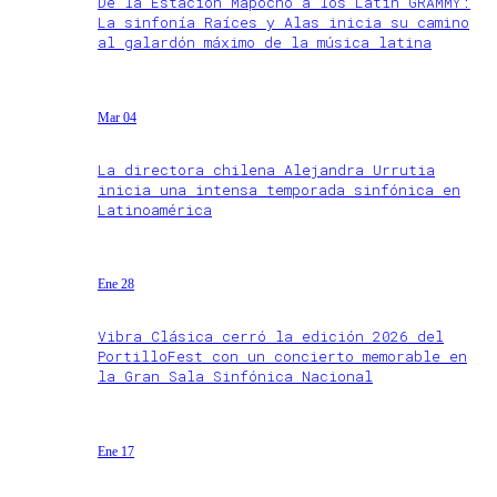
De la Estación Mapocho a los Latin GRAMMY:
La sinfonía Raíces y Alas inicia su camino
al galardón máximo de la música latina
Mar 04
La directora chilena Alejandra Urrutia
inicia una intensa temporada sinfónica en
Latinoamérica
Ene 28
Vibra Clásica cerró la edición 2026 del
PortilloFest con un concierto memorable en
la Gran Sala Sinfónica Nacional
Ene 17