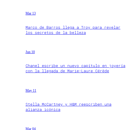
Mar 13
Marco de Barros llega a Troy para revelar
los secretos de la belleza
Jun 10
Chanel escribe un nuevo capítulo en joyería
con la llegada de Marie-Laure Cérède
May 11
Stella McCartney y H&M reescriben una
alianza icónica
Mar 04