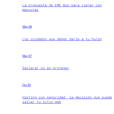
La propuesta de EME Bus para viajar con
mascotas
May 09
Los cuidados que debes darle a tu hurón
May 07
Declarar no es proteger
Oct 30
Hosting con seguridad: la decisión que puede
salvar tu sitio web