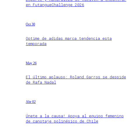
en FutangueChallenge 2026
Oct 30
Optime de adidas marca tendencia esta
temporada
May 26
El último aplauso: Roland Garros se despide
de Rafa Nadal
Abr 02
Únete a la causa! Apoya al equipo femenino
de canotaje polinésico de Chile