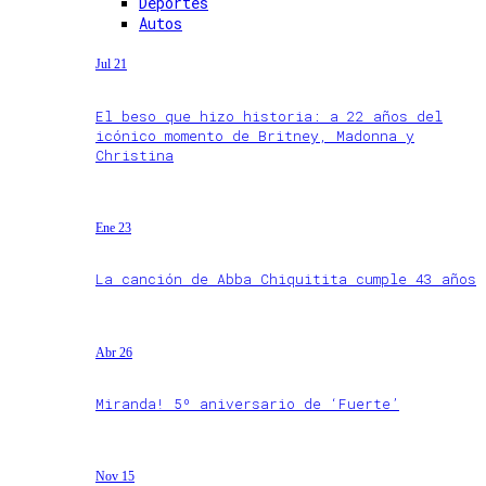
Deportes
Autos
Jul 21
El beso que hizo historia: a 22 años del
icónico momento de Britney, Madonna y
Christina
Ene 23
La canción de Abba Chiquitita cumple 43 años
Abr 26
Miranda! 5º aniversario de ‘Fuerte’
Nov 15