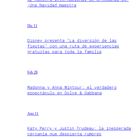
¡Una Navidad maestra
Dic 11
Disney presenta “La diversión de las
fiestas” con una ruta de experiencias
gratuitas para toda la familia
Feb 28
Madonna y Anna Wintour: el verdadero
espectáculo en Dolce & Gabbana
Ago 11
Katy Perry y Justin Trudeau: la inesperada
cercanía que despierta rumores