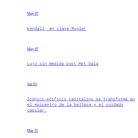
May 07
Kendall, en clave Mugler
May 07
Lujo sin medida post Met Gala
Jun 01
Icónico edificio capitalino se transforma en
el epicentro de la belleza y el cuidado
capilar
Mar 31