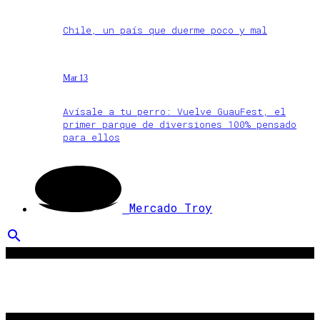
Chile, un país que duerme poco y mal
Mar 13
Avísale a tu perro: Vuelve GuauFest, el
primer parque de diversiones 100% pensado
para ellos
Mercado Troy
search