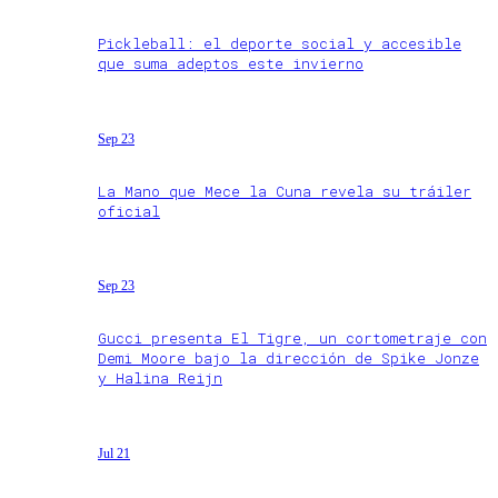
Pickleball: el deporte social y accesible
que suma adeptos este invierno
Sep 23
La Mano que Mece la Cuna revela su tráiler
oficial
Sep 23
Gucci presenta El Tigre, un cortometraje con
Demi Moore bajo la dirección de Spike Jonze
y Halina Reijn
Jul 21