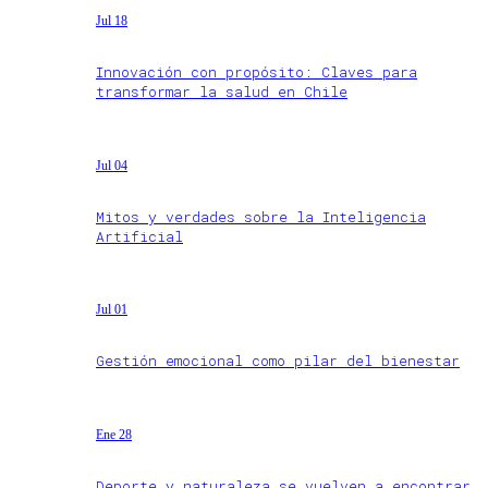
Jul 18
Innovación con propósito: Claves para
transformar la salud en Chile
Jul 04
Mitos y verdades sobre la Inteligencia
Artificial
Jul 01
Gestión emocional como pilar del bienestar
Ene 28
Deporte y naturaleza se vuelven a encontrar