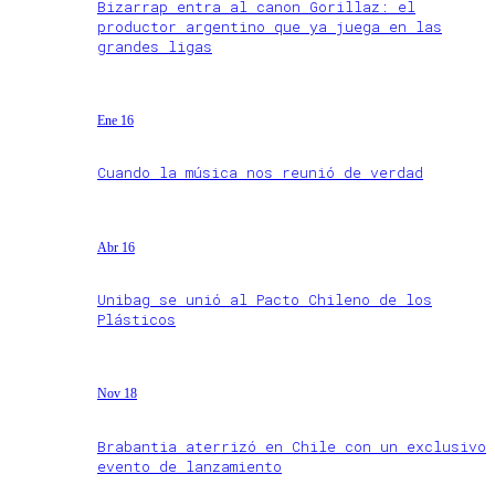
Bizarrap entra al canon Gorillaz: el
productor argentino que ya juega en las
grandes ligas
Ene 16
Cuando la música nos reunió de verdad
Abr 16
Unibag se unió al Pacto Chileno de los
Plásticos
Nov 18
Brabantia aterrizó en Chile con un exclusivo
evento de lanzamiento