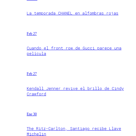
La temporada CHANEL en alfombras rojas
Feb 27
Cuando el front row de Gucci parece una
película
Feb 27
Kendall Jenner revive el brillo de Cindy
Crawford
Ene 30
The Ritz-Carlton, Santiago recibe Llave
Michelin