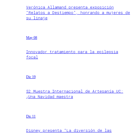
Verónica Allamand presenta exposición
“Relatos a Destiempo”, honrando a mujeres de
su linaje
May 08
Innovador tratamiento para la epilepsia
focal
Dic 19
52 Muestra Internacional de Artesanía UC:
¡Una Navidad maestra
Dic 11
Disney presenta “La diversión de las