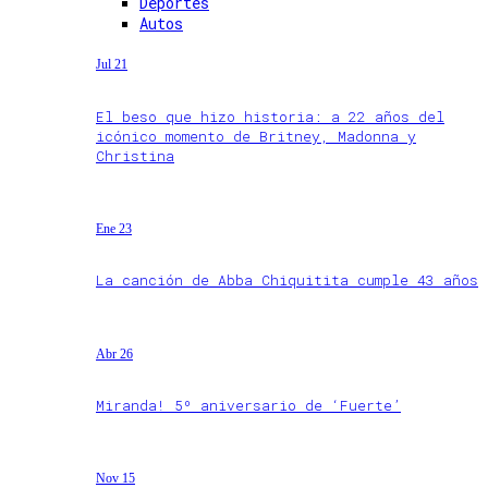
Deportes
Autos
Jul 21
El beso que hizo historia: a 22 años del
icónico momento de Britney, Madonna y
Christina
Ene 23
La canción de Abba Chiquitita cumple 43 años
Abr 26
Miranda! 5º aniversario de ‘Fuerte’
Nov 15