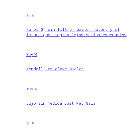
Jul 21
Karol G, sin filtro: éxito, haters y el
futuro que imagina lejos de los escenarios
May 07
Kendall, en clave Mugler
May 07
Lujo sin medida post Met Gala
Jun 01