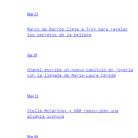
Mar 13
Marco de Barros llega a Troy para revelar
los secretos de la belleza
Jun 10
Chanel escribe un nuevo capítulo en joyería
con la llegada de Marie-Laure Cérède
May 11
Stella McCartney y H&M reescriben una
alianza icónica
Mar 04