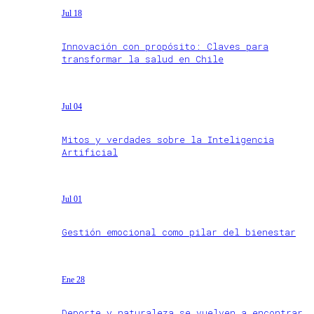
Jul 18
Innovación con propósito: Claves para
transformar la salud en Chile
Jul 04
Mitos y verdades sobre la Inteligencia
Artificial
Jul 01
Gestión emocional como pilar del bienestar
Ene 28
Deporte y naturaleza se vuelven a encontrar