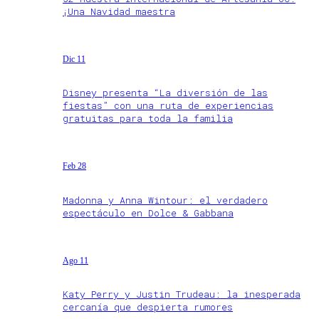
¡Una Navidad maestra
Dic 11
Disney presenta “La diversión de las
fiestas” con una ruta de experiencias
gratuitas para toda la familia
Feb 28
Madonna y Anna Wintour: el verdadero
espectáculo en Dolce & Gabbana
Ago 11
Katy Perry y Justin Trudeau: la inesperada
cercanía que despierta rumores