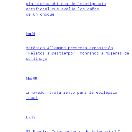
plataforma chilena de inteligencia
artificial que evalúa los daños
de un choque
Jun 01
Verónica Allamand presenta exposición
“Relatos a Destiempo”, honrando a mujeres de
su linaje
May 08
Innovador tratamiento para la epilepsia
focal
Dic 19
52 Muestra Internacional de Artesanía UC: