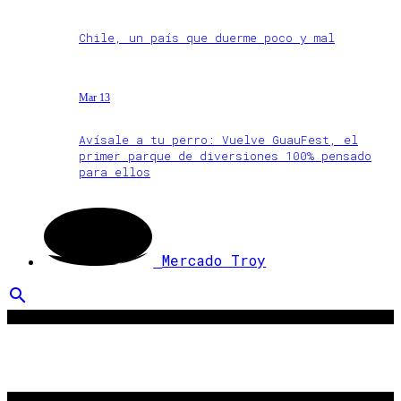
Chile, un país que duerme poco y mal
Mar 13
Avísale a tu perro: Vuelve GuauFest, el
primer parque de diversiones 100% pensado
para ellos
Mercado Troy
search