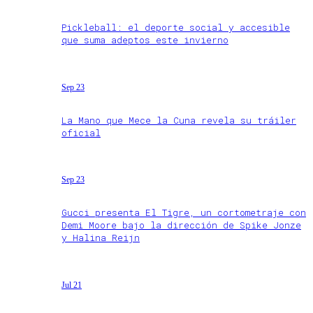
Pickleball: el deporte social y accesible
que suma adeptos este invierno
Sep 23
La Mano que Mece la Cuna revela su tráiler
oficial
Sep 23
Gucci presenta El Tigre, un cortometraje con
Demi Moore bajo la dirección de Spike Jonze
y Halina Reijn
Jul 21