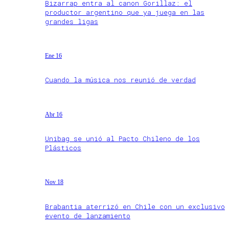
Bizarrap entra al canon Gorillaz: el
productor argentino que ya juega en las
grandes ligas
Ene 16
Cuando la música nos reunió de verdad
Abr 16
Unibag se unió al Pacto Chileno de los
Plásticos
Nov 18
Brabantia aterrizó en Chile con un exclusivo
evento de lanzamiento