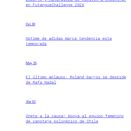
en FutangueChallenge 2026
Oct 30
Optime de adidas marca tendencia esta
temporada
May 26
El último aplauso: Roland Garros se despide
de Rafa Nadal
Abr 02
Únete a la causa! Apoya al equipo femenino
de canotaje polinésico de Chile