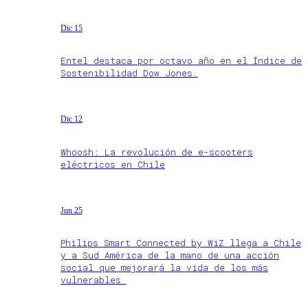
Dic 15
Entel destaca por octavo año en el Índice de
Sostenibilidad Dow Jones.
Dic 12
Whoosh: La revolución de e-scooters
eléctricos en Chile
Jun 25
Philips Smart Connected by WiZ llega a Chile
y a Sud América de la mano de una acción
social que mejorará la vida de los más
vulnerables