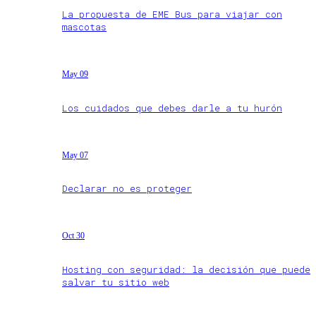
La propuesta de EME Bus para viajar con
mascotas
May 09
Los cuidados que debes darle a tu hurón
May 07
Declarar no es proteger
Oct 30
Hosting con seguridad: la decisión que puede
salvar tu sitio web