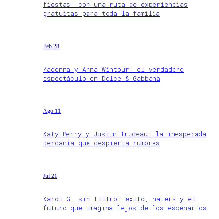
fiestas” con una ruta de experiencias
gratuitas para toda la familia
Feb 28
Madonna y Anna Wintour: el verdadero
espectáculo en Dolce & Gabbana
Ago 11
Katy Perry y Justin Trudeau: la inesperada
cercanía que despierta rumores
Jul 21
Karol G, sin filtro: éxito, haters y el
futuro que imagina lejos de los escenarios