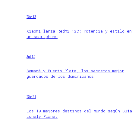
Dic 13
Xiaomi lanza Redmi 13C: Potencia y estilo en
un smartphone
Jul 15
Samaná y Puerto Plata, los secretos mejor
guardados de los dominicanos
Dic 21
Los 10 mejores destinos del mundo según Guía
Lonely Planet