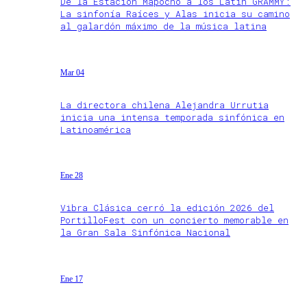
De la Estación Mapocho a los Latin GRAMMY:
La sinfonía Raíces y Alas inicia su camino
al galardón máximo de la música latina
Mar 04
La directora chilena Alejandra Urrutia
inicia una intensa temporada sinfónica en
Latinoamérica
Ene 28
Vibra Clásica cerró la edición 2026 del
PortilloFest con un concierto memorable en
la Gran Sala Sinfónica Nacional
Ene 17