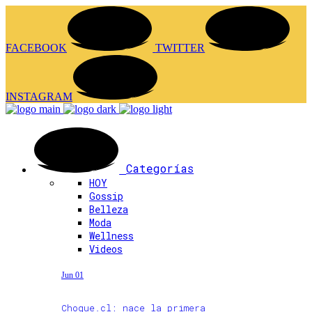
FACEBOOK
TWITTER
INSTAGRAM
Categorías
HOY
Gossip
Belleza
Moda
Wellness
Videos
Jun 01
Choque.cl: nace la primera