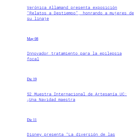
Verónica Allamand presenta exposición
“Relatos a Destiempo”, honrando a mujeres de
su linaje
May 08
Innovador tratamiento para la epilepsia
focal
Dic 19
52 Muestra Internacional de Artesanía UC:
¡Una Navidad maestra
Dic 11
Disney presenta “La diversión de las