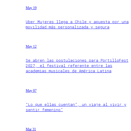
May 19
Uber Mujeres llega a Chile y apuesta por una
movilidad más personalizada y segura
May 12
Se abren las postulaciones para PortilloFest
2027, el festival referente entre las
academias musicales de América Latina
May 07
“Lo que ellas cuentan”, un viaje al vivir y
sentir femenino”
Mar 31