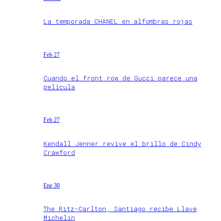
La temporada CHANEL en alfombras rojas
Feb 27
Cuando el front row de Gucci parece una
película
Feb 27
Kendall Jenner revive el brillo de Cindy
Crawford
Ene 30
The Ritz-Carlton, Santiago recibe Llave
Michelin