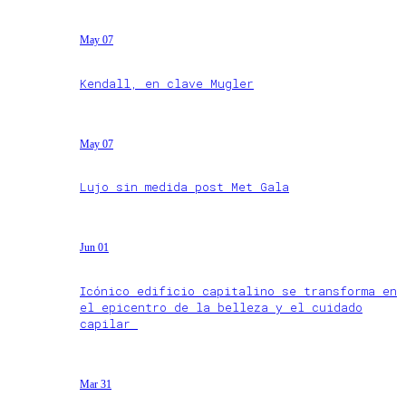
May 07
Kendall, en clave Mugler
May 07
Lujo sin medida post Met Gala
Jun 01
Icónico edificio capitalino se transforma en
el epicentro de la belleza y el cuidado
capilar
Mar 31